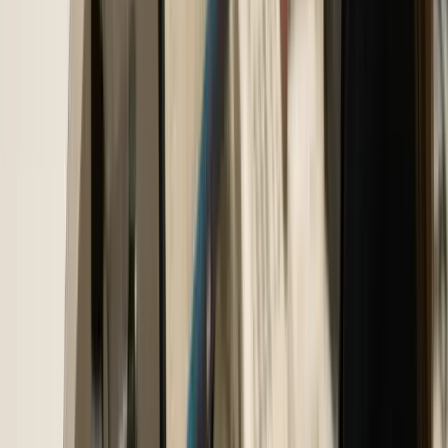
Carrossier réparateur
Carrossier-tôlier
Chef
mécanicien
Contrôleur technique
Débosseleur
Démonteur
Automobile
Dépanneur
Dépanneur-remorqueur
automobile
Garagiste
Monteur pneumatique
Motoriste
automobile
Mécanicien auto
Peintre automobile
Préparateur
automobile
Réparateur automobile
Technicien vitrage
automobile
Électricien de maintenance automobile
Métiers (6)
Dessinateur
Graphiste
Illustrateur
Infographiste
Maquettiste
PAO
Photographe
Métiers (10)
Gardien de la paix
Gendarme
Gendarme de
montagne
Policier
Policier judiciaire
Policier
motocycliste
Policier municipal
Policier national
Policier à
cheval
Sous officier gendarmerie
Métiers (21)
ATSEM
Accompagnant éducatif et social
Agent de
crèche
Agent de prévention et de médiation
Agent de service
médico-social
Aide médico-psychologique
Aide
soignant
Ambulancier
Animateur petite enfance
Assistant de vie