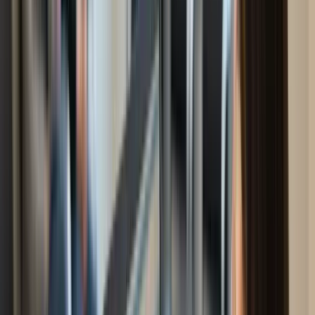
TP Graphiste en ligne
Formation UI Design en ligne
Bac pro
Photographie en ligne
Formations éligibles CPF (5)
CAP AEPE - Petite enfance en ligne
BTS Diététique et
nutrition en ligne
Formation Secrétaire médicale en
ligne
Formation ADVF en ligne
Bac pro ASSP en ligne
Formations éligibles CPF (3)
Formation Développeur web mobile en ligne
Formation
Technicien systèmes & réseaux en ligne
Formation Technicien
informatique en ligne
Secteurs
BTP & Bâtiment
Bien-être, Esthétique & Coiffure
Boulangerie,
Pâtisserie & Cuisine
Commerce, vente & tourisme
Compta,
RH & Gestion paie
Espaces Verts, paysages &
nature
Immobilier
Mode
Mécanique auto & moto
Photo,
graphisme & dessin
Santé, Social & Petite enfance
Web &
Informatique
Formations en alternance (7)