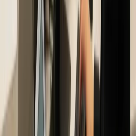
Financez votre formation avec l'aide de France Travail
Demandeur d’emploi ? Formez-vous avec un financement de
France Travail. Trouvez la formation qui vous correspond et
bénéficiez d’un accompagnement complet : coaching, aide à
la recherche d’un stage et d’un emploi, classes virtuelles…
Avec Skill & You, votre projet de réinsertion professionnelle
est entre de bonnes mains.
Découvrir
Profitez de nos solutions de paiement échelonné
Vous souhaitez connaître nos solutions de financement
personnel ? Optez pour une formation flexible et adaptée à
vos besoins, avec des facilités de paiement échelonné. Profitez
d’une grande autonomie dans le choix et dans la date de début
de votre parcours, ou mobilisez l’autofinancement pour