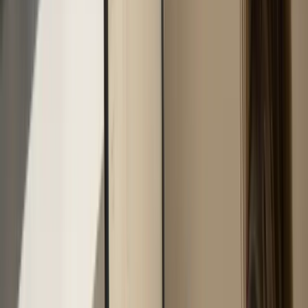
Dessin & Illustration en ligne
Formation Naturopathe en
ligne
Formation Conducteur de travaux en ligne
Formation
Graphiste print/digital en ligne
Formation Éducateur canin en
ligne
Formation Stylisme de mode en ligne
Formation
Décorateur d'intérieur en ligne
Formation Couture en
ligne
Formation Maître d'œuvre en ligne
Formation Coach de
vie en ligne
Formation Gestion des espaces naturels en
ligne
Formation Massage bien-être en ligne
Formation
Cybersécurité en ligne
Formations (16)
Formation Gardien de la paix en ligne
Formation Gendarmerie
en ligne (prépa concours interne)
Formation Inspecteur du
permis de conduire en ligne
Formation Gardien-brigadier de
police municipale
Formation Gendarmerie en ligne (prépa
concours externe)
Formation Aide-Soignante en
ligne
Formation Auxiliaire de puériculture en ligne
Formation
Secrétaire administratif en ligne
Formation ATSEM en
ligne
Formation Infirmière en ligne
Formation Contrôleur des
douanes en ligne
Formation Contrôleur des finances publiques
en ligne
Prépa concours d'adjoint administratif d'État principal
en ligne
Prépa concours d'adjoint administratif territorial
principal en ligne
Prépa concours commun de catégorie C en
ligne
Formation Surveillant pénitentiaire en ligne