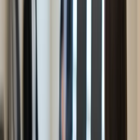
chauffagiste en ligne
CAP Menuisier-fabricant en ligne
Bac pro
MELEC en ligne
BTS Bâtiment en ligne
Formations éligibles CPF (6)
BTS Esthétique en ligne
BTS Coiffure en ligne
CAP Coiffure
en ligne
CAP Esthétique en ligne
Bac pro Esthétique en
ligne
BP Coiffure en ligne
Formations éligibles CPF (3)
CAP Pâtissier en ligne
CAP Cuisine en ligne
CAP Boulanger
en ligne
Formations éligibles CPF (8)
Formation Technico-commercial en ligne
Formation
Réceptionniste en hôtellerie en ligne
BTS NDRC en ligne
BTS
MCO en ligne
Formation Agent de voyage en ligne
Formation
Conseiller de vente en ligne
CAP Equipier polyvalent du
commerce en ligne
BTS Tourisme en ligne
Formations éligibles CPF (8)
Formation Gestionnaire de paie en ligne
Formation Formateur
pour adultes en ligne
Formation Conseiller en insertion