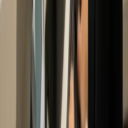
compléter un dispositif extérieur.
Découvrir
Alternance
Entreprises
Recrutement en apprentissage
CFA d'entreprise
Formation des
équipes
Nos offres entreprises
Recrutez vos apprentis avec Skill & You
Recrutez des apprentis avec l’aide de Skill & You ! Vous êtes
DRH, membre de la direction d’une entreprise ou responsable
de recrutement ? Vous avez des besoins réguliers en
apprentissage ? Nous vous aidons à identifier, recruter et
former les profils les plus adaptés à vos besoins. Découvrez
notre accompagnement humain et administratif sur mesure.
Découvrir