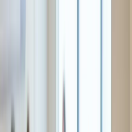
Formations (5)
Formation Soigneur animalier en ligne
Formation Auxiliaire
vétérinaire en ligne
Offre duo Auxiliaire de santé animale -
Soigneur animalier
Formation Éducateur canin en
ligne
Certification ACACED Chien & Chat en ligne
Formations (9)
CAP Électricien en ligne
Formation Plombier en ligne
TP
Conducteur de travaux en ligne
Formation Conducteur de
travaux en ligne
Formation Plombier-chauffagiste en
ligne
CAP Menuisier-fabricant en ligne
Bac pro MELEC en
ligne
BTS Bâtiment en ligne
Formation Maître d'œuvre en
ligne
Formations (10)
Formation Sophrologie en ligne
Formation Naturopathe en
ligne
Formation Coach de vie en ligne
BTS Esthétique en
ligne
BTS Coiffure en ligne
CAP Coiffure en ligne
CAP
Esthétique en ligne
Bac pro Esthétique en ligne
Formation
Massage bien-être en ligne
BP Coiffure en ligne
Formations (3)