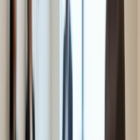
Formations (4)
CAP Mécanique auto en ligne
CAP Mécanique moto en
ligne
Bac pro Maintenance des véhicules autos en ligne
CAP
Carrosserie en ligne
Formations (5)
Formation Dessin & Illustration en ligne
Formation Graphiste
print/digital en ligne
TP Graphiste en ligne
Formation UI
Design en ligne
Bac pro Photographie en ligne
Formations (4)
Formation Gardien de la paix en ligne
Formation Gendarmerie
en ligne (prépa concours interne)
Formation Gardien-brigadier
de police municipale
Formation Gendarmerie en ligne (prépa
concours externe)
Formations (9)
CAP AEPE - Petite enfance en ligne
BTS Diététique et
nutrition en ligne
Formation Secrétaire médicale en
ligne
Formation ADVF en ligne
Formation Aide-Soignante en
ligne
Formation Auxiliaire de puériculture en ligne
Bac pro
ASSP en ligne
Formation ATSEM en ligne
Formation