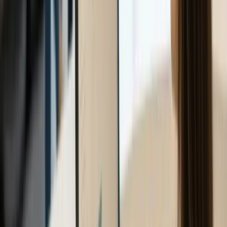
BTS Diététique et nutrition en ligne
BTS Professions
immobilières en ligne
BTS Bâtiment en ligne
BTS NDRC en
ligne
BTS MCO en ligne
BTS Esthétique en ligne
BTS
Coiffure en ligne
BTS Tourisme en ligne
Formations (15)
CAP AEPE - Petite enfance en ligne
CAP Couture & Mode en
ligne
CAP Mécanique auto en ligne
Formation Plombier en
ligne
CAP Fleuriste en ligne
CAP Mécanique moto en
ligne
Formation Plombier-chauffagiste en ligne
CAP
Menuisier-fabricant en ligne
CAP Pâtissier en ligne
CAP
Coiffure en ligne
CAP Equipier polyvalent du commerce en
ligne
CAP Esthétique en ligne
CAP Cuisine en ligne
CAP
Boulanger en ligne
CAP Carrosserie en ligne
Formations (6)
Bac pro MELEC en ligne
Bac pro Maintenance des véhicules
autos en ligne
Bac pro Couture en ligne
Bac pro Photographie
en ligne
Bac pro ASSP en ligne
Bac pro Esthétique en ligne
Formations (20)
Formation Secrétaire médicale en ligne
Formation