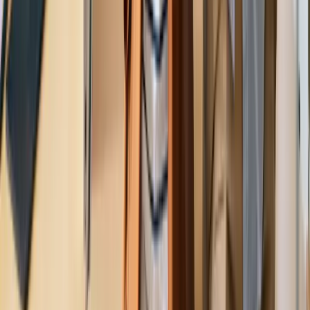
Créez votre CFA d'entreprise avec Skill & You
Vous souhaitez mettre en place un Centre de Formation
d'Apprentis (CFA) au sein de votre entreprise ? Avec Skill &
You, formez des talents adaptés à vos besoins grâce à une
solution clé en main. Créez dès maintenant votre CFA interne
et bénéficiez de notre accompagnement sur mesure pour
renforcer votre autonomie dans la formation professionnelle.
Découvrir
Formez vos équipes en interne avec Skill & You
Renforcez les compétences de vos collaborateurs et valorisez
votre marque employeur avec Skill & You ! Nos solutions de
formation interne incluent une plateforme d'e-learning
performante et des formations en marque blanche adaptées à
vos besoins spécifiques. Découvrez dès maintenant comment
booster la performance de vos équipes et dynamiser vos
talents.
Découvrir
Campus
Blog
Notre expertise pédagogique
Nos engagements
Nos