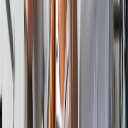
BTS Diététique et nutrition en ligne
BTS Professions
immobilières en ligne
BTS Bâtiment en ligne
BTS NDRC en
ligne
BTS MCO en ligne
BTS Esthétique en ligne
BTS
Coiffure en ligne
BTS Tourisme en ligne
Formations (15)
CAP AEPE - Petite enfance en ligne
CAP Couture & Mode en
ligne
CAP Mécanique auto en ligne
Formation Plombier en
ligne
CAP Fleuriste en ligne
CAP Mécanique moto en
ligne
Formation Plombier-chauffagiste en ligne
CAP
Menuisier-fabricant en ligne
CAP Pâtissier en ligne
CAP
Coiffure en ligne
CAP Equipier polyvalent du commerce en
ligne
CAP Esthétique en ligne
CAP Cuisine en ligne
CAP
Boulanger en ligne
CAP Carrosserie en ligne
Formations (6)
Bac pro MELEC en ligne
Bac pro Maintenance des véhicules
autos en ligne
Bac pro Couture en ligne
Bac pro Photographie
en ligne
Bac pro ASSP en ligne
Bac pro Esthétique en ligne
Formations (20)
Formation Secrétaire médicale en ligne
Formation