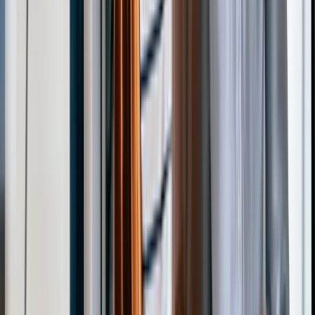
Aide conducteur de travaux
BIM manager
Chef de
chantier
Chef d’équipe BTP
Conducteur de
travaux
Coordinateur de travaux
Dessinateur en
bâtiment
Dessinateur-projeteur
Domoticien
Maître
d’oeuvre
Menuisier
Monteur en installations
thermiques
Métreur
Plombier
Électricien
Métiers (26)
Assistant chef de produit cosmétique /
maquillage
Barbier
Coach beauté
Coach coiffure
Coach de
vie
Coiffeur
Coloriste permanentiste
Conseiller en
image
Conseillère beauté
Conseillère beauté à
domicile
Conseillère en dermo-cosmétique
Conseillère en
parfumerie
Directeur artistique coiffure
Directeur artistique
maquillage
Esthéticienne
Formatrice en
esthétique
Hydrothérapeute
Hôtesse d’accueil en
spa
Maquilleur professionnel
Maquilleuse
Naturopathe
Praticien
en massage bien-être
Prothésiste ongulaire
Responsable de
spa
Sophrologue
Styliste visagiste
Métiers (8)
Boulanger
Chef à domicile
Chocolatier
Commis de
cuisine
Cuisinier
Cuisinier de collectivité
Pâtissier
Traiteur