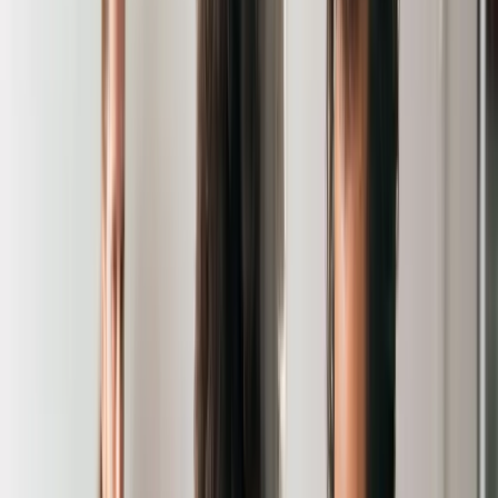
Infirmière en ligne
Formations (4)
Formation Développeur web mobile en ligne
Formation
Technicien systèmes & réseaux en ligne
Formation Technicien
informatique en ligne
Formation Cybersécurité en ligne
Secteurs
Animaux
BTP & Bâtiment
Bien-être, Esthétique &
Coiffure
Boulangerie, Pâtisserie & Cuisine
Commerce, vente &
tourisme
Compta, RH & Gestion paie
Espaces Verts, paysages
& nature
Immobilier
Mode
Mécanique auto & moto
Photo,
graphisme & dessin
Santé, Social & Petite enfance
Web &
Informatique
Formations éligibles CPF (1)
Certification ACACED Chien & Chat en ligne
Formations éligibles CPF (7)
CAP Électricien en ligne
Formation Plombier en ligne
TP
Conducteur de travaux en ligne
Formation Plombier-