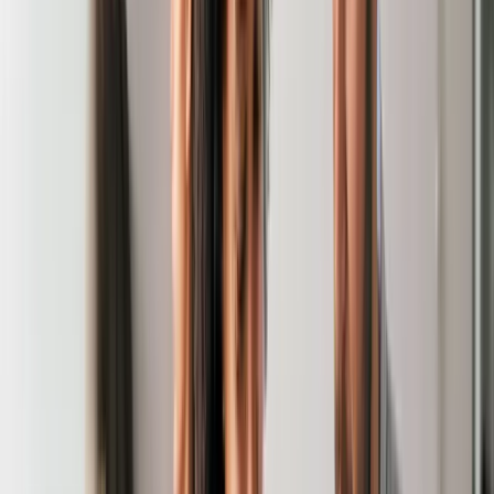
TP Graphiste en ligne
Formation UI Design en ligne
Bac pro
Photographie en ligne
Formations éligibles CPF (5)
CAP AEPE - Petite enfance en ligne
BTS Diététique et
nutrition en ligne
Formation Secrétaire médicale en
ligne
Formation ADVF en ligne
Bac pro ASSP en ligne
Formations éligibles CPF (3)
Formation Développeur web mobile en ligne
Formation
Technicien systèmes & réseaux en ligne
Formation Technicien
informatique en ligne
Secteurs
BTP & Bâtiment
Bien-être, Esthétique & Coiffure
Boulangerie,
Pâtisserie & Cuisine
Commerce, vente & tourisme
Compta,
RH & Gestion paie
Espaces Verts, paysages &
nature
Immobilier
Mode
Mécanique auto & moto
Photo,
graphisme & dessin
Santé, Social & Petite enfance
Web &
Informatique
Formations en alternance (7)