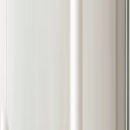
Espace élève
Espace professionnel
Formations
Secteurs
Formations CPF
Formations en
alternance
Diplômes
Fiches métiers
Toutes nos formations
Secteurs
Animaux
BTP & Bâtiment
Bien-être, Esthétique &
Coiffure
Boulangerie, Pâtisserie & Cuisine
Commerce, vente &
tourisme
Compta, RH & Gestion paie
Décoration &
architecture d'intérieur
Espaces Verts, paysages &
nature
Fonction publique
Immobilier
Mode
Mécanique auto &
moto
Photo, graphisme & dessin
Police & gendarmerie
Santé,
Social & Petite enfance
Web & Informatique