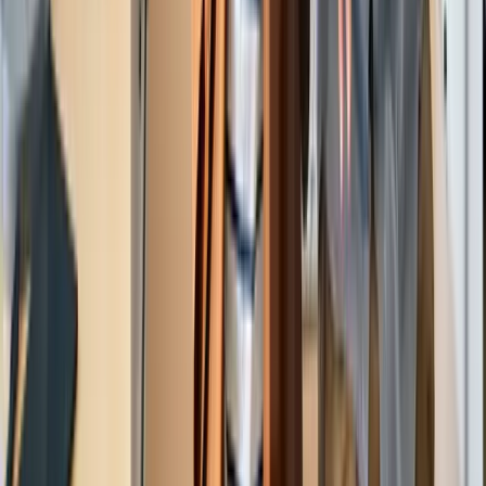
compléter un dispositif extérieur.
Découvrir
Alternance
Entreprises
Recrutement en apprentissage
CFA d'entreprise
Formation des
équipes
Nos offres entreprises
Recrutez vos apprentis avec Skill & You
Recrutez des apprentis avec l’aide de Skill & You ! Vous êtes
DRH, membre de la direction d’une entreprise ou responsable
de recrutement ? Vous avez des besoins réguliers en
apprentissage ? Nous vous aidons à identifier, recruter et
former les profils les plus adaptés à vos besoins. Découvrez
notre accompagnement humain et administratif sur mesure.
Découvrir