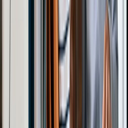
Métiers (17)
Agent de voyage
Assistant commercial
Assistant
manager
Chargé de clientèle
Chef de produit
Chef de
projet
Chef de rayon
Conseiller commercial
Conseiller de
vente
Conseiller relation client à distance
Employé
polyvalent
Merchandiser
Responsable
d’exploitation
Réceptionniste en
hôtellerie
Téléprospecteur
Vendeur automobile
Vendeur en
parfumerie
Métiers (12)
Assistant RH
Assistant comptable
Assistant de gestion
Assistant
juridique
Chef comptable
Comptable
Contrôleur de
gestion
Gestionnaire administratif et financier
Responsable
administratif et financier
Responsable paie
Secrétaire
assistant
Secrétaire comptable
Métiers (5)
Architecte d’intérieur
Collaborateur
d’architecte
Designer
Designer d’espace
Décorateur d’intérieur
Métiers (12)