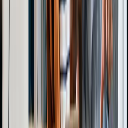
Artiste floral
Concepteur paysagiste
Conseiller en
jardinerie
Designer Floral
Dessinateur
paysagiste
Fleuriste
Fleuriste indépendant
Gestionnaire
d’espace naturel
Horticulteur
Jardinier
Paysagiste
Vendeur en
jardinerie
Métiers (10)
Adjoint administratif territorial
Agent de constatation des
douanes
Agent des finances publiques
Contrôleur des
douanes
Contrôleur des finances publiques
Contrôleur des
impôts
Gardien de prison
Inspecteur du permis de
conduire
Secrétaire administratif
Surveillant pénitentiaire
Métiers (5)
Administrateur de biens
Agent immobilier
Assistant
immobilier
Négociateur immobilier
Promoteur immobilier
Métiers (5)
Costumier
Couturier
Designer textile
Patronnier
Styliste
Métiers (17)