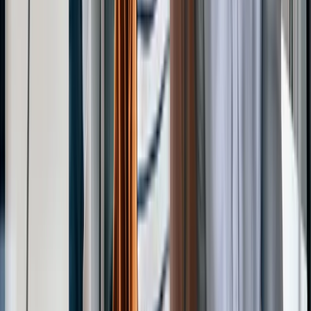
Formations (1)
BP Coiffure en ligne
Secteurs
Animaux
BTP & Bâtiment
Bien-être, Esthétique &
Coiffure
Boulangerie, Pâtisserie & Cuisine
Commerce, vente &
tourisme
Compta, RH & Gestion paie
Décoration &
architecture d'intérieur
Espaces Verts, paysages &
nature
Fonction publique
Immobilier
Mode
Mécanique auto &
moto
Photo, graphisme & dessin
Police & gendarmerie
Santé,
Social & Petite enfance
Web & Informatique
Métiers (16)
Agent animalier
Assistant vétérinaire
Auxiliaire de santé
animale
Chef animalier
Comportementaliste
animalier
Comportementaliste canin
Ornithologue
Pet
sitter
Physiothérapeute animalier
Soigneur animalier
Soigneur
pour animaux sauvages
Soigneur équin
Toiletteur
Éducateur
canin
Éleveur canin
Éleveur de chat
Métiers (15)