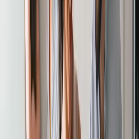
Formation Gestionnaire de paie en ligne
Formation Formateur
pour adultes en ligne
Formation Conseiller en insertion
professionnelle en ligne
Formation Assistant RH en
ligne
Formation Gestion comptable et fiscale en
ligne
Formation Assistant comptable en ligne
Formation
Secrétaire comptable en ligne
Formation Assistant juridique en
ligne
Formations en alternance (1)
CAP Fleuriste en ligne
Formations en alternance (2)
BTS Professions immobilières en ligne
Formation Assistant
immobilier en ligne
Formations en alternance (2)
CAP Couture & Mode en ligne
Bac pro Couture en ligne
Formations en alternance (4)
CAP Mécanique auto en ligne
CAP Mécanique moto en
ligne
Bac pro Maintenance des véhicules autos en ligne
CAP