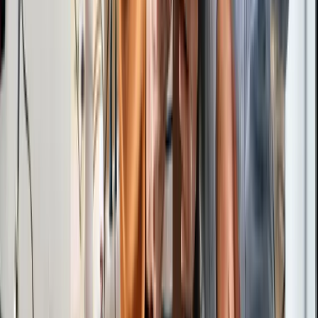
aux familles
Assistante maternelle
Auxiliaire de
puériculture
Auxiliaire de vie
Conseiller en insertion
professionnnelle
Diététicien
Infirmier
Moniteur
éducateur
Nounou
Nutritionniste
Puéricultrice
Secrétaire
médicale
Métiers (11)
Community manager
Développeur back-end
Développeur
front-end
Développeur web
Intégrateur web
Opérateur en
cybersécurité
Rédacteur web
Technicien
informatique
Webdesigner
Webmarketer
Webmaster
Financement
CPF
Alternance
France Travail
Financement personnel
Tous les financements
Financez votre formation grâce au CPF
Vous souhaitez profiter du CPF pour financer votre formation
? Nos parcours 100 % éligibles vous permettent d’apprendre
un nouveau métier ou de monter en compétences à votre
rythme. De la sélection de votre formation jusqu’à l’obtention
de votre diplôme ou de votre attestation, nous vous
accompagnons à chaque étape. Découvrez toutes nos
formations éligibles au CPF.