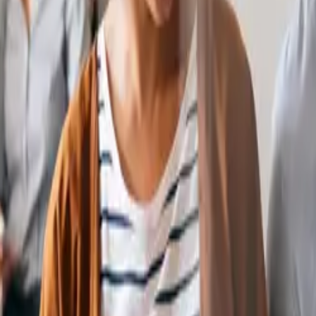
en ligne
Secrétaire administratif en ligne
Formation Contrôleur des douanes en l
ncours d'adjoint administratif territorial principal en ligne
Prépa concou
bilier en ligne
ligne
Formation Couture en ligne
Bac pro Couture en ligne
c pro Maintenance des véhicules autos en ligne
CAP Carrosserie en lig
nt/digital en ligne
TP Graphiste en ligne
Formation UI Design en ligne
B