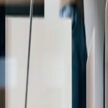
Formations (4)
Formation Gardien de la paix en ligne
Formation Gendarmerie en
Formations (9)
CAP AEPE - Petite enfance en ligne
BTS Diététique et nutrition
puériculture en ligne
Bac pro ASSP en ligne
Formation ATSEM e
Formations (4)
Formation Développeur web mobile en ligne
Formation Technic
Secteurs
Animaux
BTP & Bâtiment
Bien-être, Esthétique & Coiffure
Boul
nature
Immobilier
Mode
Mécanique auto & moto
Photo, graphism
Formations éligibles CPF (1)
Certification ACACED Chien & Chat en ligne
Formations éligibles CPF (7)
CAP Électricien en ligne
Formation Plombier en ligne
TP Conduc
en ligne