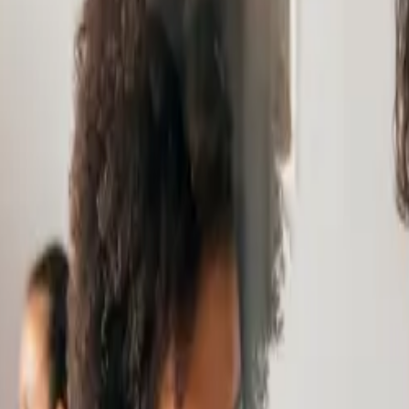
hes métiers
angerie, Pâtisserie & Cuisine
Commerce, vente & tourisme
Compta, RH 
e auto & moto
Photo, graphisme & dessin
Police & gendarmerie
Santé, S
rinaire en ligne
Offre duo Auxiliaire de santé animale - Soigneur animal