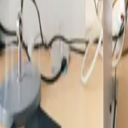
Formations éligibles CPF (2)
CAP Couture & Mode en ligne
Bac pro Couture en ligne
Formations éligibles CPF (4)
CAP Mécanique auto en ligne
CAP Mécanique moto en ligne
Ba
Formations éligibles CPF (3)
TP Graphiste en ligne
Formation UI Design en ligne
Bac pro Pho
Formations éligibles CPF (5)
CAP AEPE - Petite enfance en ligne
BTS Diététique et nutrition
Formations éligibles CPF (3)
Formation Développeur web mobile en ligne
Formation Technic
Secteurs
BTP & Bâtiment
Bien-être, Esthétique & Coiffure
Boulangerie, 
auto & moto
Photo, graphisme & dessin
Santé, Social & Petite e