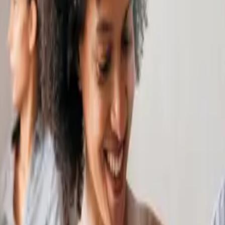
teur de travaux en ligne
Formation Conducteur de travaux en ligne
For
 Maître d'œuvre en ligne
e
Formation Coach de vie en ligne
BTS Esthétique en ligne
BTS Coiffure
ffure en ligne
ligne
te en hôtellerie en ligne
BTS NDRC en ligne
BTS MCO en ligne
Form
sme en ligne
ur adultes en ligne
Formation Conseiller en insertion professionnelle en
ion Secrétaire comptable en ligne
Formation Assistant juridique en lign