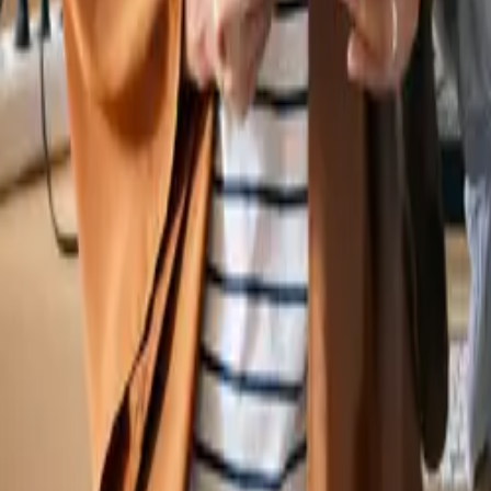
c pro Maintenance des véhicules autos en ligne
CAP Carrosserie en lig
tographie en ligne
 en ligne
Formation Secrétaire médicale en ligne
Formation ADVF en li
ien systèmes & réseaux en ligne
Formation Technicien informatique en 
Pâtisserie & Cuisine
Commerce, vente & tourisme
Compta, RH & Gestio
nfance
Web & Informatique