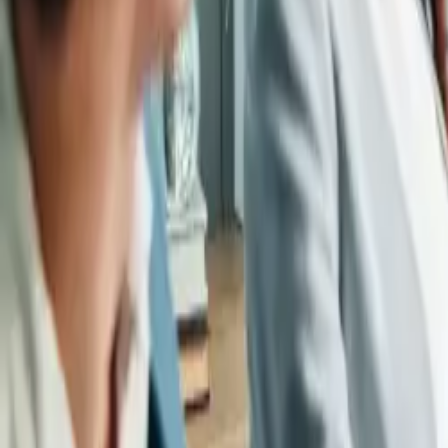
Formations éligibles CPF (6)
BTS Esthétique en ligne
BTS Coiffure en ligne
CAP Coiffure en
Formations éligibles CPF (3)
CAP Pâtissier en ligne
CAP Cuisine en ligne
CAP Boulanger en 
Formations éligibles CPF (8)
Formation Technico-commercial en ligne
Formation Réceptionnis
ligne
CAP Equipier polyvalent du commerce en ligne
BTS Touri
Formations éligibles CPF (8)
Formation Gestionnaire de paie en ligne
Formation Formateur po
et fiscale en ligne
Formation Assistant comptable en ligne
Format
Formations éligibles CPF (1)
CAP Fleuriste en ligne
Formations éligibles CPF (2)
BTS Professions immobilières en ligne
Formation Assistant immo