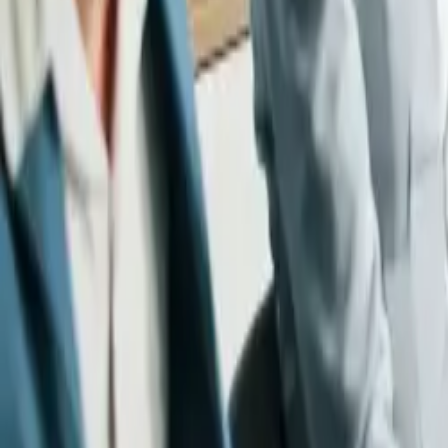
Formations éligibles CPF (2)
CAP Couture & Mode en ligne
Bac pro Couture en ligne
Formations éligibles CPF (4)
CAP Mécanique auto en ligne
CAP Mécanique moto en ligne
Ba
Formations éligibles CPF (3)
TP Graphiste en ligne
Formation UI Design en ligne
Bac pro Pho
Formations éligibles CPF (5)
CAP AEPE - Petite enfance en ligne
BTS Diététique et nutrition
Formations éligibles CPF (3)
Formation Développeur web mobile en ligne
Formation Technic
Secteurs
BTP & Bâtiment
Bien-être, Esthétique & Coiffure
Boulangerie, 
auto & moto
Photo, graphisme & dessin
Santé, Social & Petite e