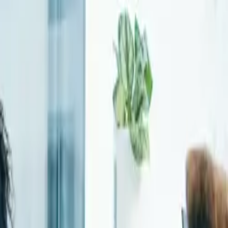
& Gestion paie
Décoration & architecture d'intérieur
Espaces Verts,
ocial & Petite enfance
Web & Informatique
ier
Formation Éducateur canin en ligne
Certification ACACED Chien