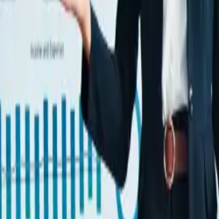
en ligne
Secrétaire administratif en ligne
Formation Contrôleur des douanes en l
ncours d'adjoint administratif territorial principal en ligne
Prépa concou
bilier en ligne
ligne
Formation Couture en ligne
Bac pro Couture en ligne
c pro Maintenance des véhicules autos en ligne
CAP Carrosserie en lig
nt/digital en ligne
TP Graphiste en ligne
Formation UI Design en ligne
B