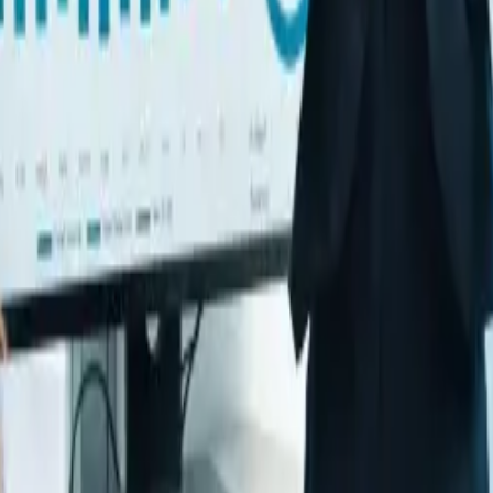
 ligne (prépa concours interne)
Formation Gardien-brigadier de police
 en ligne
Formation Secrétaire médicale en ligne
Formation ADVF en li
n ligne
Formation Infirmière en ligne
ien systèmes & réseaux en ligne
Formation Technicien informatique en 
angerie, Pâtisserie & Cuisine
Commerce, vente & tourisme
Compta, RH 
e & dessin
Santé, Social & Petite enfance
Web & Informatique
teur de travaux en ligne
Formation Plombier-chauffagiste en ligne
CAP 