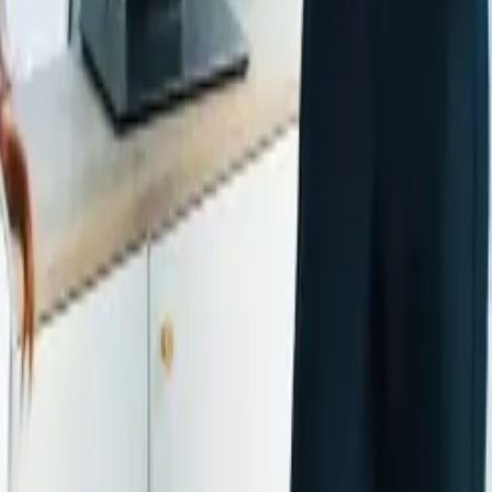
 ligne
CAP Esthétique en ligne
Bac pro Esthétique en ligne
BP Coiffure 
ligne
te en hôtellerie en ligne
BTS NDRC en ligne
BTS MCO en ligne
Form
sme en ligne
ur adultes en ligne
Formation Conseiller en insertion professionnelle en
ion Secrétaire comptable en ligne
Formation Assistant juridique en lign
bilier en ligne