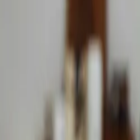
Formations (2)
CAP Fleuriste en ligne
Formation Gestion des espaces naturels 
Formations (8)
Formation Inspecteur du permis de conduire en ligne
Formation 
concours d'adjoint administratif d'État principal en ligne
Prépa co
en ligne
Formations (2)
BTS Professions immobilières en ligne
Formation Assistant immo
Formations (4)
CAP Couture & Mode en ligne
Formation Stylisme de mode en 
Formations (4)
CAP Mécanique auto en ligne
CAP Mécanique moto en ligne
Ba
Formations (5)
Formation Dessin & Illustration en ligne
Formation Graphiste pri