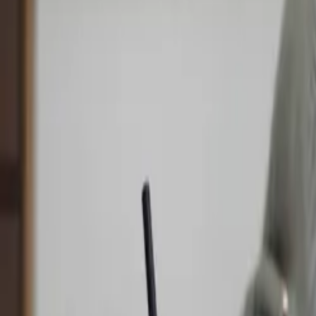
Formations éligibles CPF (6)
BTS Esthétique en ligne
BTS Coiffure en ligne
CAP Coiffure en
Formations éligibles CPF (3)
CAP Pâtissier en ligne
CAP Cuisine en ligne
CAP Boulanger en 
Formations éligibles CPF (8)
Formation Technico-commercial en ligne
Formation Réceptionnis
ligne
CAP Equipier polyvalent du commerce en ligne
BTS Touri
Formations éligibles CPF (8)
Formation Gestionnaire de paie en ligne
Formation Formateur po
et fiscale en ligne
Formation Assistant comptable en ligne
Format
Formations éligibles CPF (1)
CAP Fleuriste en ligne
Formations éligibles CPF (2)
BTS Professions immobilières en ligne
Formation Assistant immo