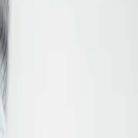
ne
gne
Bac pro ASSP en ligne
ligne
n paie
Espaces Verts, paysages & nature
Immobilier
Mode
Mécanique