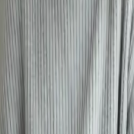
 ligne (prépa concours interne)
Formation Gardien-brigadier de police
 en ligne
Formation Secrétaire médicale en ligne
Formation ADVF en li
n ligne
Formation Infirmière en ligne
ien systèmes & réseaux en ligne
Formation Technicien informatique en 
angerie, Pâtisserie & Cuisine
Commerce, vente & tourisme
Compta, RH 
e & dessin
Santé, Social & Petite enfance
Web & Informatique
teur de travaux en ligne
Formation Plombier-chauffagiste en ligne
CAP 