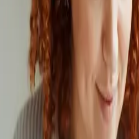
teur de travaux en ligne
Formation Conducteur de travaux en ligne
For
 Maître d'œuvre en ligne
e
Formation Coach de vie en ligne
BTS Esthétique en ligne
BTS Coiffure
ffure en ligne
ligne
te en hôtellerie en ligne
BTS NDRC en ligne
BTS MCO en ligne
Form
sme en ligne
ur adultes en ligne
Formation Conseiller en insertion professionnelle en
ion Secrétaire comptable en ligne
Formation Assistant juridique en lign