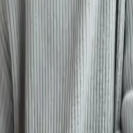
 ligne
CAP Esthétique en ligne
Bac pro Esthétique en ligne
BP Coiffure 
ligne
te en hôtellerie en ligne
BTS NDRC en ligne
BTS MCO en ligne
Form
sme en ligne
ur adultes en ligne
Formation Conseiller en insertion professionnelle en
ion Secrétaire comptable en ligne
Formation Assistant juridique en lign
bilier en ligne