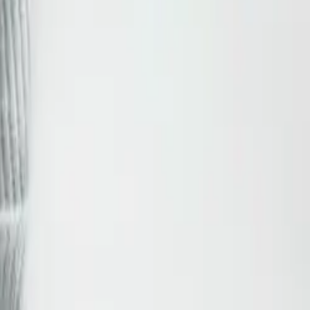
en ligne
ation Agent de voyage en ligne
Formation Conseiller de vente en
 ligne
Formation Assistant RH en ligne
Formation Gestion comptable
e