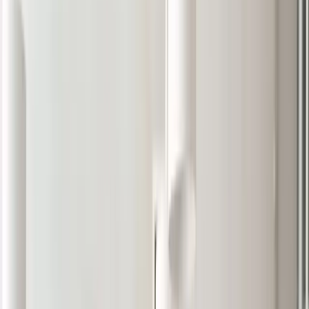
Formations (5)
Formation Soigneur animalier en ligne
Formation Auxiliaire
vétérinaire en ligne
Offre duo Auxiliaire de santé animale -
Soigneur animalier
Formation Éducateur canin en
ligne
Certification ACACED Chien & Chat en ligne
Formations (9)
CAP Électricien en ligne
Formation Plombier en ligne
TP
Conducteur de travaux en ligne
Formation Conducteur de
travaux en ligne
Formation Plombier-chauffagiste en
ligne
CAP Menuisier-fabricant en ligne
Bac pro MELEC en
ligne
BTS Bâtiment en ligne
Formation Maître d'œuvre en
ligne
Formations (10)
Formation Sophrologie en ligne
Formation Naturopathe en
ligne
Formation Coach de vie en ligne
BTS Esthétique en
ligne
BTS Coiffure en ligne
CAP Coiffure en ligne
CAP
Esthétique en ligne
Bac pro Esthétique en ligne
Formation
Massage bien-être en ligne
BP Coiffure en ligne
Formations (3)