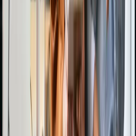
Carrossier réparateur
Carrossier-tôlier
Chef
mécanicien
Contrôleur technique
Débosseleur
Démonteur
Automobile
Dépanneur
Dépanneur-remorqueur
automobile
Garagiste
Monteur pneumatique
Motoriste
automobile
Mécanicien auto
Peintre automobile
Préparateur
automobile
Réparateur automobile
Technicien vitrage
automobile
Électricien de maintenance automobile
Métiers (6)
Dessinateur
Graphiste
Illustrateur
Infographiste
Maquettiste
PAO
Photographe
Métiers (10)
Gardien de la paix
Gendarme
Gendarme de
montagne
Policier
Policier judiciaire
Policier
motocycliste
Policier municipal
Policier national
Policier à
cheval
Sous officier gendarmerie
Métiers (21)
ATSEM
Accompagnant éducatif et social
Agent de
crèche
Agent de prévention et de médiation
Agent de service
médico-social
Aide médico-psychologique
Aide
soignant
Ambulancier
Animateur petite enfance
Assistant de vie