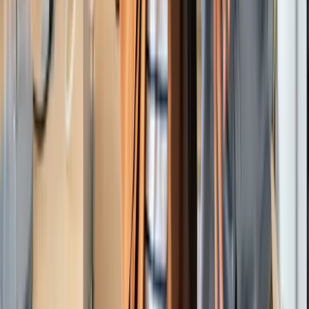
Financez votre formation avec l'aide de France Travail
Demandeur d’emploi ? Formez-vous avec un financement de
France Travail. Trouvez la formation qui vous correspond et
bénéficiez d’un accompagnement complet : coaching, aide à
la recherche d’un stage et d’un emploi, classes virtuelles…
Avec Skill & You, votre projet de réinsertion professionnelle
est entre de bonnes mains.
Découvrir
Profitez de nos solutions de paiement échelonné
Vous souhaitez connaître nos solutions de financement
personnel ? Optez pour une formation flexible et adaptée à
vos besoins, avec des facilités de paiement échelonné. Profitez
d’une grande autonomie dans le choix et dans la date de début
de votre parcours, ou mobilisez l’autofinancement pour