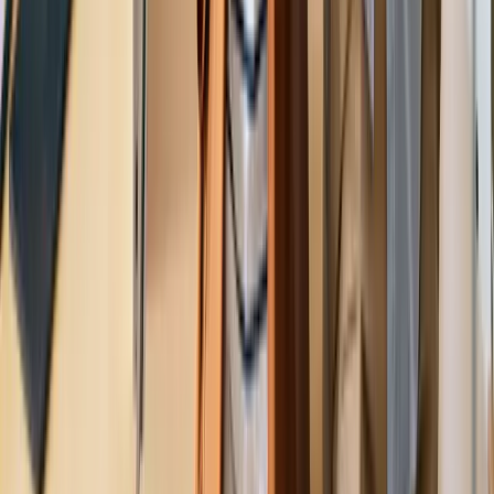
Créez votre CFA d'entreprise avec Skill & You
Vous souhaitez mettre en place un Centre de Formation
d'Apprentis (CFA) au sein de votre entreprise ? Avec Skill &
You, formez des talents adaptés à vos besoins grâce à une
solution clé en main. Créez dès maintenant votre CFA interne
et bénéficiez de notre accompagnement sur mesure pour
renforcer votre autonomie dans la formation professionnelle.
Découvrir
Formez vos équipes en interne avec Skill & You
Renforcez les compétences de vos collaborateurs et valorisez
votre marque employeur avec Skill & You ! Nos solutions de
formation interne incluent une plateforme d'e-learning
performante et des formations en marque blanche adaptées à
vos besoins spécifiques. Découvrez dès maintenant comment
booster la performance de vos équipes et dynamiser vos
talents.
Découvrir
Campus
Blog
Notre expertise pédagogique
Nos engagements
Nos