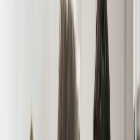
Formations (2)
CAP Fleuriste en ligne
Formation Gestion des espaces naturels
en ligne
Formations (8)
Formation Inspecteur du permis de conduire en
ligne
Formation Secrétaire administratif en ligne
Formation
Contrôleur des douanes en ligne
Formation Contrôleur des
finances publiques en ligne
Prépa concours d'adjoint
administratif d'État principal en ligne
Prépa concours d'adjoint
administratif territorial principal en ligne
Prépa concours
commun de catégorie C en ligne
Formation Surveillant
pénitentiaire en ligne
Formations (2)
BTS Professions immobilières en ligne
Formation Assistant
immobilier en ligne
Formations (4)
CAP Couture & Mode en ligne
Formation Stylisme de mode
en ligne
Formation Couture en ligne
Bac pro Couture en ligne