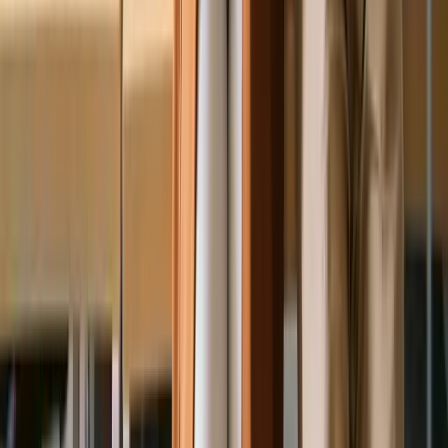
Skill & You, engagé pour la diversité et l’inclusion
Skill & You s’engage pour la diversité, la parité et l’inclusion,
tout en garantissant la qualité de ses formations. En facilitant
l’accès à l’éducation et à l’apprentissage en ligne, nous
accompagnons chacun et chacune d’entre vous vers la
réussite.
Découvrir
Campus Skill & You
Découvrez les écoles qui composent le campus online Skill &
You.
Découvrir
La marque Skill & You
Plongez dans la marque Skill & You et découvrez les
fondements et valeurs qui nous animent au quotidien . Ce qui
compte, c'est la suite !
Découvrir