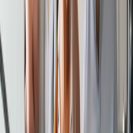
Carrosserie en ligne
Formations en alternance (2)
TP Graphiste en ligne
Formation UI Design en ligne
Formations en alternance (4)
CAP AEPE - Petite enfance en ligne
Formation Secrétaire
médicale en ligne
Formation ADVF en ligne
Bac pro ASSP en
ligne
Formations en alternance (3)
Formation Développeur web mobile en ligne
Formation
Technicien systèmes & réseaux en ligne
Formation Technicien
informatique en ligne
Diplômes
BTS
CAP
Bac pro
Titre professionnel
Certifications (RS,
RNCP)
Formations métiers
Prépa concours (Cat. A, B et
C)
Brevet professionnel
Formations (8)