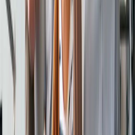
BTS Diététique et nutrition en ligne
BTS Professions
immobilières en ligne
BTS Bâtiment en ligne
BTS NDRC en
ligne
BTS MCO en ligne
BTS Esthétique en ligne
BTS
Coiffure en ligne
BTS Tourisme en ligne
Formations (15)
CAP AEPE - Petite enfance en ligne
CAP Couture & Mode en
ligne
CAP Mécanique auto en ligne
Formation Plombier en
ligne
CAP Fleuriste en ligne
CAP Mécanique moto en
ligne
Formation Plombier-chauffagiste en ligne
CAP
Menuisier-fabricant en ligne
CAP Pâtissier en ligne
CAP
Coiffure en ligne
CAP Equipier polyvalent du commerce en
ligne
CAP Esthétique en ligne
CAP Cuisine en ligne
CAP
Boulanger en ligne
CAP Carrosserie en ligne
Formations (6)
Bac pro MELEC en ligne
Bac pro Maintenance des véhicules
autos en ligne
Bac pro Couture en ligne
Bac pro Photographie
en ligne
Bac pro ASSP en ligne
Bac pro Esthétique en ligne
Formations (20)
Formation Secrétaire médicale en ligne
Formation