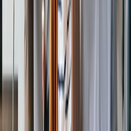
Gestionnaire de paie en ligne
Formation Formateur pour
adultes en ligne
Formation Développeur web mobile en
ligne
Formation Technicien systèmes & réseaux en
ligne
Formation Conseiller en insertion professionnelle en
ligne
Formation Technicien informatique en ligne
TP
Conducteur de travaux en ligne
Formation Assistant RH en
ligne
Formation ADVF en ligne
TP Graphiste en
ligne
Formation UI Design en ligne
Formation Technico-
commercial en ligne
Formation Gestion comptable et fiscale en
ligne
Formation Réceptionniste en hôtellerie en
ligne
Formation Assistant comptable en ligne
Formation
Secrétaire comptable en ligne
Formation Agent de voyage en
ligne
Formation Assistant immobilier en ligne
Formation
Conseiller de vente en ligne
Formations (2)
Certification ACACED Chien & Chat en ligne
Formation
Assistant juridique en ligne
Formations (17)
Formation Soigneur animalier en ligne
Formation Sophrologie
en ligne
Formation Auxiliaire vétérinaire en ligne
Offre duo
Auxiliaire de santé animale - Soigneur animalier
Formation