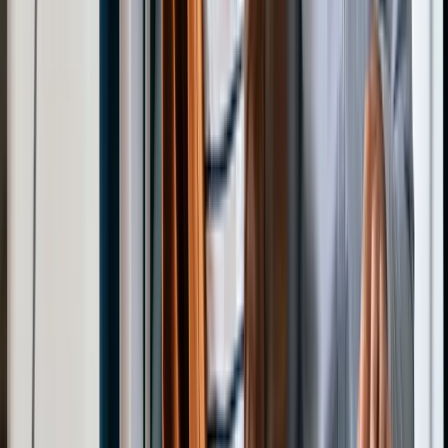
Métiers (17)
Agent de voyage
Assistant commercial
Assistant
manager
Chargé de clientèle
Chef de produit
Chef de
projet
Chef de rayon
Conseiller commercial
Conseiller de
vente
Conseiller relation client à distance
Employé
polyvalent
Merchandiser
Responsable
d’exploitation
Réceptionniste en
hôtellerie
Téléprospecteur
Vendeur automobile
Vendeur en
parfumerie
Métiers (12)
Assistant RH
Assistant comptable
Assistant de gestion
Assistant
juridique
Chef comptable
Comptable
Contrôleur de
gestion
Gestionnaire administratif et financier
Responsable
administratif et financier
Responsable paie
Secrétaire
assistant
Secrétaire comptable
Métiers (5)
Architecte d’intérieur
Collaborateur
d’architecte
Designer
Designer d’espace
Décorateur d’intérieur
Métiers (12)