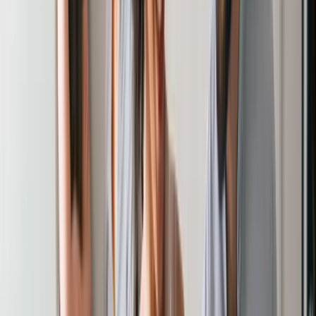
Formation Gestionnaire de paie en ligne
Formation Formateur
pour adultes en ligne
Formation Conseiller en insertion
professionnelle en ligne
Formation Assistant RH en
ligne
Formation Gestion comptable et fiscale en
ligne
Formation Assistant comptable en ligne
Formation
Secrétaire comptable en ligne
Formation Assistant juridique en
ligne
Formations en alternance (1)
CAP Fleuriste en ligne
Formations en alternance (2)
BTS Professions immobilières en ligne
Formation Assistant
immobilier en ligne
Formations en alternance (2)
CAP Couture & Mode en ligne
Bac pro Couture en ligne
Formations en alternance (4)
CAP Mécanique auto en ligne
CAP Mécanique moto en
ligne
Bac pro Maintenance des véhicules autos en ligne
CAP