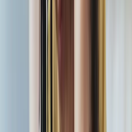
Carrosserie en ligne
Formations en alternance (2)
TP Graphiste en ligne
Formation UI Design en ligne
Formations en alternance (4)
CAP AEPE - Petite enfance en ligne
Formation Secrétaire
médicale en ligne
Formation ADVF en ligne
Bac pro ASSP en
ligne
Formations en alternance (3)
Formation Développeur web mobile en ligne
Formation
Technicien systèmes & réseaux en ligne
Formation Technicien
informatique en ligne
Diplômes
BTS
CAP
Bac pro
Titre professionnel
Certifications (RS,
RNCP)
Formations métiers
Prépa concours (Cat. A, B et
C)
Brevet professionnel
Formations (8)