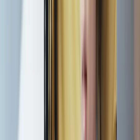
Aide conducteur de travaux
BIM manager
Chef de
chantier
Chef d’équipe BTP
Conducteur de
travaux
Coordinateur de travaux
Dessinateur en
bâtiment
Dessinateur-projeteur
Domoticien
Maître
d’oeuvre
Menuisier
Monteur en installations
thermiques
Métreur
Plombier
Électricien
Métiers (26)
Assistant chef de produit cosmétique /
maquillage
Barbier
Coach beauté
Coach coiffure
Coach de
vie
Coiffeur
Coloriste permanentiste
Conseiller en
image
Conseillère beauté
Conseillère beauté à
domicile
Conseillère en dermo-cosmétique
Conseillère en
parfumerie
Directeur artistique coiffure
Directeur artistique
maquillage
Esthéticienne
Formatrice en
esthétique
Hydrothérapeute
Hôtesse d’accueil en
spa
Maquilleur professionnel
Maquilleuse
Naturopathe
Praticien
en massage bien-être
Prothésiste ongulaire
Responsable de
spa
Sophrologue
Styliste visagiste
Métiers (8)
Boulanger
Chef à domicile
Chocolatier
Commis de
cuisine
Cuisinier
Cuisinier de collectivité
Pâtissier
Traiteur