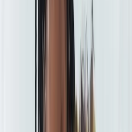
Formations (4)
CAP Mécanique auto en ligne
CAP Mécanique moto en
ligne
Bac pro Maintenance des véhicules autos en ligne
CAP
Carrosserie en ligne
Formations (5)
Formation Dessin & Illustration en ligne
Formation Graphiste
print/digital en ligne
TP Graphiste en ligne
Formation UI
Design en ligne
Bac pro Photographie en ligne
Formations (4)
Formation Gardien de la paix en ligne
Formation Gendarmerie
en ligne (prépa concours interne)
Formation Gardien-brigadier
de police municipale
Formation Gendarmerie en ligne (prépa
concours externe)
Formations (9)
CAP AEPE - Petite enfance en ligne
BTS Diététique et
nutrition en ligne
Formation Secrétaire médicale en
ligne
Formation ADVF en ligne
Formation Aide-Soignante en
ligne
Formation Auxiliaire de puériculture en ligne
Bac pro
ASSP en ligne
Formation ATSEM en ligne
Formation