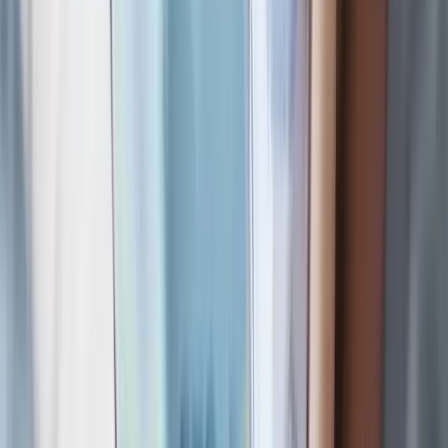
écoles
Notre marque
La certification Qualiopi
Avis et
témoignages
Top Skill
Campus
Le blog Skill & You
Conseils pratiques, décryptages métiers, tendances de la
formation à distance et retours d’expérience : le blog Skill &
You vous aide à mieux comprendre les parcours de formation
et les compétences d’aujourd’hui. Un espace pour s’informer,
prendre du recul et avancer plus sereinement dans ses projets
d’apprentissage.
Lire le blog
130 ans d’expérience à votre service
Skill & You allie savoir-faire et innovation. Bénéficiez d’un
parcours personnalisé incluant un service de coaching
optionnel. Assistez à des classes virtuelles et à des ateliers
pratiques. Grâce aux outils pédagogiques et aux logiciels,
progressez à votre rythme, où que vous soyez !
Découvrir