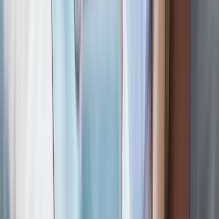
Créez votre CFA d'entreprise avec Skill & You
Vous souhaitez mettre en place un Centre de Formation
d'Apprentis (CFA) au sein de votre entreprise ? Avec Skill &
You, formez des talents adaptés à vos besoins grâce à une
solution clé en main. Créez dès maintenant votre CFA interne
et bénéficiez de notre accompagnement sur mesure pour
renforcer votre autonomie dans la formation professionnelle.
Découvrir
Formez vos équipes en interne avec Skill & You
Renforcez les compétences de vos collaborateurs et valorisez
votre marque employeur avec Skill & You ! Nos solutions de
formation interne incluent une plateforme d'e-learning
performante et des formations en marque blanche adaptées à
vos besoins spécifiques. Découvrez dès maintenant comment
booster la performance de vos équipes et dynamiser vos
talents.
Découvrir
Campus
Blog
Notre expertise pédagogique
Nos engagements
Nos