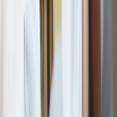
Découvrir
Découvrez les formations éligibles à l’alternance
Apprenez un métier tout en gagnant en expérience grâce à
l’alternance ! Du CAP au Bac+3, Skill & You vous forme et
vous accompagne à chaque étape : aide à la recherche d’une
entreprise en moins d’un mois, coaching personnalisé et suivi
tout au long de votre cursus. Découvrez toutes nos formations
éligibles à l’alternance.
Découvrir