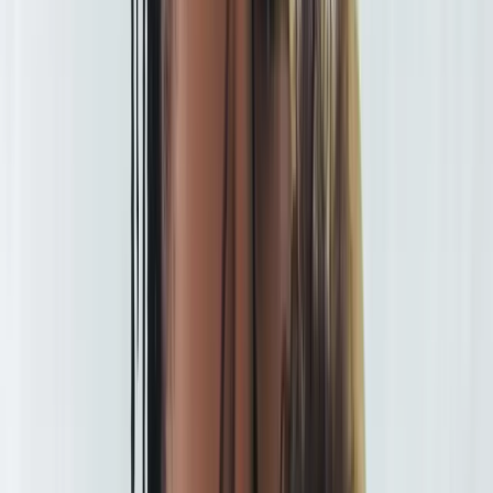
Infirmière en ligne
Formations (4)
Formation Développeur web mobile en ligne
Formation
Technicien systèmes & réseaux en ligne
Formation Technicien
informatique en ligne
Formation Cybersécurité en ligne
Secteurs
Animaux
BTP & Bâtiment
Bien-être, Esthétique &
Coiffure
Boulangerie, Pâtisserie & Cuisine
Commerce, vente &
tourisme
Compta, RH & Gestion paie
Espaces Verts, paysages
& nature
Immobilier
Mode
Mécanique auto & moto
Photo,
graphisme & dessin
Santé, Social & Petite enfance
Web &
Informatique
Formations éligibles CPF (1)
Certification ACACED Chien & Chat en ligne
Formations éligibles CPF (7)
CAP Électricien en ligne
Formation Plombier en ligne
TP
Conducteur de travaux en ligne
Formation Plombier-