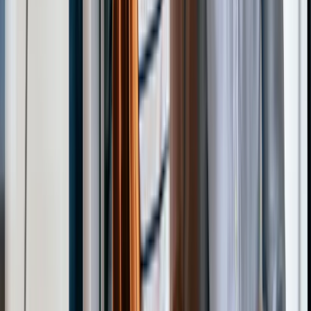
Aide conducteur de travaux
BIM manager
Chef de
chantier
Chef d’équipe BTP
Conducteur de
travaux
Coordinateur de travaux
Dessinateur en
bâtiment
Dessinateur-projeteur
Domoticien
Maître
d’oeuvre
Menuisier
Monteur en installations
thermiques
Métreur
Plombier
Électricien
Métiers (26)
Assistant chef de produit cosmétique /
maquillage
Barbier
Coach beauté
Coach coiffure
Coach de
vie
Coiffeur
Coloriste permanentiste
Conseiller en
image
Conseillère beauté
Conseillère beauté à
domicile
Conseillère en dermo-cosmétique
Conseillère en
parfumerie
Directeur artistique coiffure
Directeur artistique
maquillage
Esthéticienne
Formatrice en
esthétique
Hydrothérapeute
Hôtesse d’accueil en
spa
Maquilleur professionnel
Maquilleuse
Naturopathe
Praticien
en massage bien-être
Prothésiste ongulaire
Responsable de
spa
Sophrologue
Styliste visagiste
Métiers (8)
Boulanger
Chef à domicile
Chocolatier
Commis de
cuisine
Cuisinier
Cuisinier de collectivité
Pâtissier
Traiteur