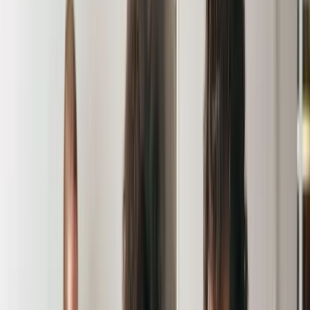
Formations (4)
CAP Mécanique auto en ligne
CAP Mécanique moto en
ligne
Bac pro Maintenance des véhicules autos en ligne
CAP
Carrosserie en ligne
Formations (5)
Formation Dessin & Illustration en ligne
Formation Graphiste
print/digital en ligne
TP Graphiste en ligne
Formation UI
Design en ligne
Bac pro Photographie en ligne
Formations (4)
Formation Gardien de la paix en ligne
Formation Gendarmerie
en ligne (prépa concours interne)
Formation Gardien-brigadier
de police municipale
Formation Gendarmerie en ligne (prépa
concours externe)
Formations (9)
CAP AEPE - Petite enfance en ligne
BTS Diététique et
nutrition en ligne
Formation Secrétaire médicale en
ligne
Formation ADVF en ligne
Formation Aide-Soignante en
ligne
Formation Auxiliaire de puériculture en ligne
Bac pro
ASSP en ligne
Formation ATSEM en ligne
Formation