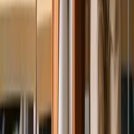
Skill & You, engagé pour la diversité et l’inclusion
Skill & You s’engage pour la diversité, la parité et l’inclusion,
tout en garantissant la qualité de ses formations. En facilitant
l’accès à l’éducation et à l’apprentissage en ligne, nous
accompagnons chacun et chacune d’entre vous vers la
réussite.
Découvrir
Campus Skill & You
Découvrez les écoles qui composent le campus online Skill &
You.
Découvrir
La marque Skill & You
Plongez dans la marque Skill & You et découvrez les
fondements et valeurs qui nous animent au quotidien . Ce qui
compte, c'est la suite !
Découvrir