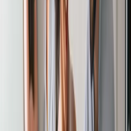
Formation Gestionnaire de paie en ligne
Formation Formateur
pour adultes en ligne
Formation Conseiller en insertion
professionnelle en ligne
Formation Assistant RH en
ligne
Formation Gestion comptable et fiscale en
ligne
Formation Assistant comptable en ligne
Formation
Secrétaire comptable en ligne
Formation Assistant juridique en
ligne
Formations en alternance (1)
CAP Fleuriste en ligne
Formations en alternance (2)
BTS Professions immobilières en ligne
Formation Assistant
immobilier en ligne
Formations en alternance (2)
CAP Couture & Mode en ligne
Bac pro Couture en ligne
Formations en alternance (4)
CAP Mécanique auto en ligne
CAP Mécanique moto en
ligne
Bac pro Maintenance des véhicules autos en ligne
CAP