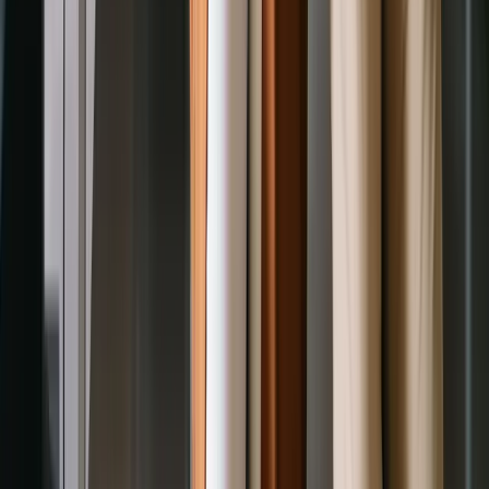
Découvrir
Demander la documentation
Être rappelé.e