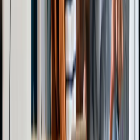
Artiste floral
Concepteur paysagiste
Conseiller en
jardinerie
Designer Floral
Dessinateur
paysagiste
Fleuriste
Fleuriste indépendant
Gestionnaire
d’espace naturel
Horticulteur
Jardinier
Paysagiste
Vendeur en
jardinerie
Métiers (10)
Adjoint administratif territorial
Agent de constatation des
douanes
Agent des finances publiques
Contrôleur des
douanes
Contrôleur des finances publiques
Contrôleur des
impôts
Gardien de prison
Inspecteur du permis de
conduire
Secrétaire administratif
Surveillant pénitentiaire
Métiers (5)
Administrateur de biens
Agent immobilier
Assistant
immobilier
Négociateur immobilier
Promoteur immobilier
Métiers (5)
Costumier
Couturier
Designer textile
Patronnier
Styliste
Métiers (17)