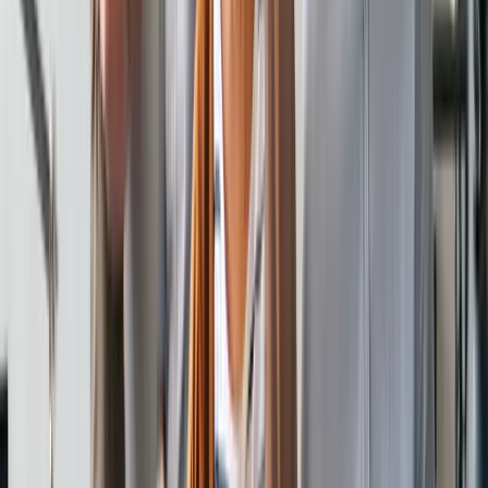
BTS Diététique et nutrition en ligne
BTS Professions
immobilières en ligne
BTS Bâtiment en ligne
BTS NDRC en
ligne
BTS MCO en ligne
BTS Esthétique en ligne
BTS
Coiffure en ligne
BTS Tourisme en ligne
Formations (15)
CAP AEPE - Petite enfance en ligne
CAP Couture & Mode en
ligne
CAP Mécanique auto en ligne
Formation Plombier en
ligne
CAP Fleuriste en ligne
CAP Mécanique moto en
ligne
Formation Plombier-chauffagiste en ligne
CAP
Menuisier-fabricant en ligne
CAP Pâtissier en ligne
CAP
Coiffure en ligne
CAP Equipier polyvalent du commerce en
ligne
CAP Esthétique en ligne
CAP Cuisine en ligne
CAP
Boulanger en ligne
CAP Carrosserie en ligne
Formations (6)
Bac pro MELEC en ligne
Bac pro Maintenance des véhicules
autos en ligne
Bac pro Couture en ligne
Bac pro Photographie
en ligne
Bac pro ASSP en ligne
Bac pro Esthétique en ligne
Formations (20)
Formation Secrétaire médicale en ligne
Formation