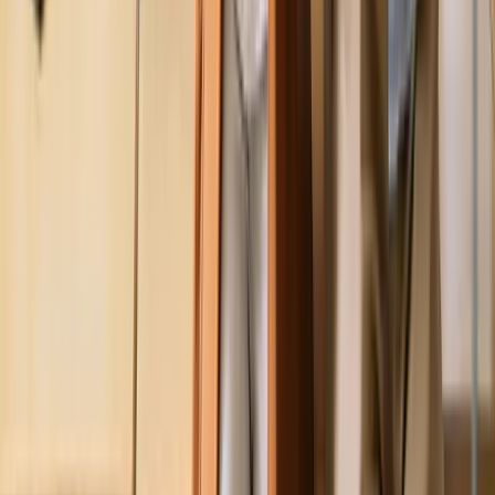
écoles
Notre marque
La certification Qualiopi
Avis et
témoignages
Top Skill
Campus
Le blog Skill & You
Conseils pratiques, décryptages métiers, tendances de la
formation à distance et retours d’expérience : le blog Skill &
You vous aide à mieux comprendre les parcours de formation
et les compétences d’aujourd’hui. Un espace pour s’informer,
prendre du recul et avancer plus sereinement dans ses projets
d’apprentissage.
Lire le blog
130 ans d’expérience à votre service
Skill & You allie savoir-faire et innovation. Bénéficiez d’un
parcours personnalisé incluant un service de coaching
optionnel. Assistez à des classes virtuelles et à des ateliers
pratiques. Grâce aux outils pédagogiques et aux logiciels,
progressez à votre rythme, où que vous soyez !
Découvrir