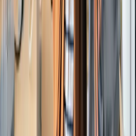
Financez votre formation avec l'aide de France Travail
Demandeur d’emploi ? Formez-vous avec un financement de
France Travail. Trouvez la formation qui vous correspond et
bénéficiez d’un accompagnement complet : coaching, aide à
la recherche d’un stage et d’un emploi, classes virtuelles…
Avec Skill & You, votre projet de réinsertion professionnelle
est entre de bonnes mains.
Découvrir
Profitez de nos solutions de paiement échelonné
Vous souhaitez connaître nos solutions de financement
personnel ? Optez pour une formation flexible et adaptée à
vos besoins, avec des facilités de paiement échelonné. Profitez
d’une grande autonomie dans le choix et dans la date de début
de votre parcours, ou mobilisez l’autofinancement pour