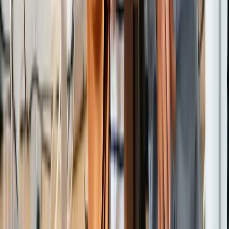
Découvrir
Découvrez les formations éligibles à l’alternance
Apprenez un métier tout en gagnant en expérience grâce à
l’alternance ! Du CAP au Bac+3, Skill & You vous forme et
vous accompagne à chaque étape : aide à la recherche d’une
entreprise en moins d’un mois, coaching personnalisé et suivi
tout au long de votre cursus. Découvrez toutes nos formations
éligibles à l’alternance.
Découvrir