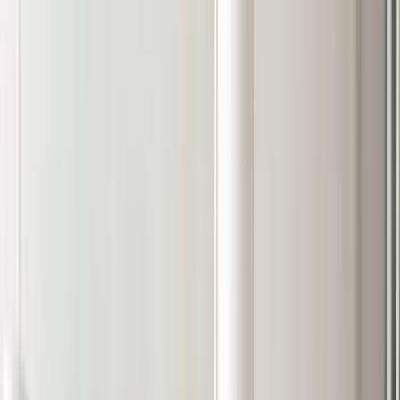
Espace élève
Espace professionnel
Formations
Secteurs
Formations CPF
Formations en
alternance
Diplômes
Fiches métiers
Toutes nos formations
Secteurs
Animaux
BTP & Bâtiment
Bien-être, Esthétique &
Coiffure
Boulangerie, Pâtisserie & Cuisine
Commerce, vente &
tourisme
Compta, RH & Gestion paie
Décoration &
architecture d'intérieur
Espaces Verts, paysages &
nature
Fonction publique
Immobilier
Mode
Mécanique auto &
moto
Photo, graphisme & dessin
Police & gendarmerie
Santé,
Social & Petite enfance
Web & Informatique