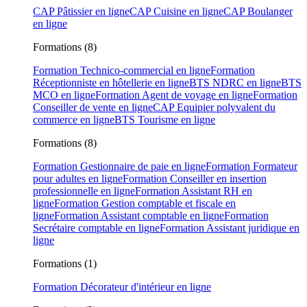
CAP Pâtissier en ligne
CAP Cuisine en ligne
CAP Boulanger
en ligne
Formations (8)
Formation Technico-commercial en ligne
Formation
Réceptionniste en hôtellerie en ligne
BTS NDRC en ligne
BTS
MCO en ligne
Formation Agent de voyage en ligne
Formation
Conseiller de vente en ligne
CAP Equipier polyvalent du
commerce en ligne
BTS Tourisme en ligne
Formations (8)
Formation Gestionnaire de paie en ligne
Formation Formateur
pour adultes en ligne
Formation Conseiller en insertion
professionnelle en ligne
Formation Assistant RH en
ligne
Formation Gestion comptable et fiscale en
ligne
Formation Assistant comptable en ligne
Formation
Secrétaire comptable en ligne
Formation Assistant juridique en
ligne
Formations (1)
Formation Décorateur d'intérieur en ligne