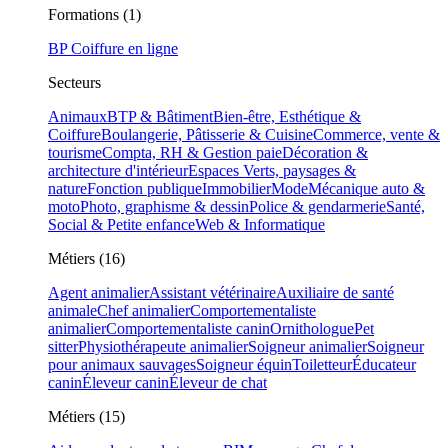
Formations (1)
BP Coiffure en ligne
Secteurs
Animaux
BTP & Bâtiment
Bien-être, Esthétique &
Coiffure
Boulangerie, Pâtisserie & Cuisine
Commerce, vente &
tourisme
Compta, RH & Gestion paie
Décoration &
architecture d'intérieur
Espaces Verts, paysages &
nature
Fonction publique
Immobilier
Mode
Mécanique auto &
moto
Photo, graphisme & dessin
Police & gendarmerie
Santé,
Social & Petite enfance
Web & Informatique
Métiers (16)
Agent animalier
Assistant vétérinaire
Auxiliaire de santé
animale
Chef animalier
Comportementaliste
animalier
Comportementaliste canin
Ornithologue
Pet
sitter
Physiothérapeute animalier
Soigneur animalier
Soigneur
pour animaux sauvages
Soigneur équin
Toiletteur
Éducateur
canin
Éleveur canin
Éleveur de chat
Métiers (15)