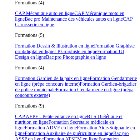
Formations (4)
CAP Mécanique auto en ligne
CAP Mécanique moto en
ligne
Bac pro Maintenance des véhicules autos en ligne
CAP
Carrosserie en ligne
Formations (5)
Formation Dessin & Illustration en ligne
Formation Graphiste
print/digital en ligne
TP Graphiste en ligne
Formation UI
Design en ligne
Bac pro Photographie en ligne
Formations (4)
Formation Gardien de la paix en ligne
Formation Gendarmerie
en ligne (prépa concours interne)
Formation Gardien-brigadier
de police municipale
Formation Gendarmerie en ligne (prépa
concours externe)
Formations (9)
CAP AEPE - Petite enfance en ligne
BTS Diététique et
nutrition en ligne
Formation Secrétaire médicale en
ligne
Formation ADVF en ligne
Formation Aide-Soignante en
ligne
Formation Auxiliaire de puériculture en ligne
Bac pro
ASSP en ligne
Formation ATSEM en ligne
Formation