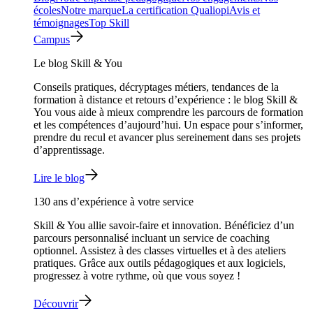
écoles
Notre marque
La certification Qualiopi
Avis et
témoignages
Top Skill
Campus
Le blog Skill & You
Conseils pratiques, décryptages métiers, tendances de la
formation à distance et retours d’expérience : le blog Skill &
You vous aide à mieux comprendre les parcours de formation
et les compétences d’aujourd’hui. Un espace pour s’informer,
prendre du recul et avancer plus sereinement dans ses projets
d’apprentissage.
Lire le blog
130 ans d’expérience à votre service
Skill & You allie savoir-faire et innovation. Bénéficiez d’un
parcours personnalisé incluant un service de coaching
optionnel. Assistez à des classes virtuelles et à des ateliers
pratiques. Grâce aux outils pédagogiques et aux logiciels,
progressez à votre rythme, où que vous soyez !
Découvrir