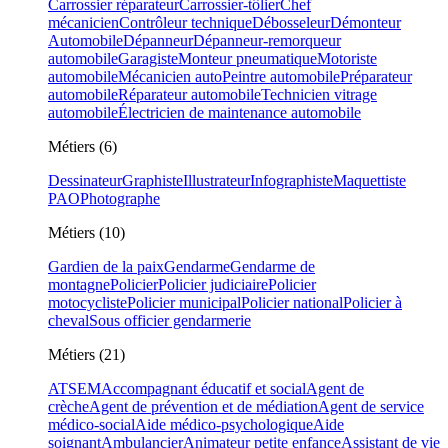
Carrossier réparateur
Carrossier-tôlier
Chef
mécanicien
Contrôleur technique
Débosseleur
Démonteur
Automobile
Dépanneur
Dépanneur-remorqueur
automobile
Garagiste
Monteur pneumatique
Motoriste
automobile
Mécanicien auto
Peintre automobile
Préparateur
automobile
Réparateur automobile
Technicien vitrage
automobile
Électricien de maintenance automobile
Métiers (6)
Dessinateur
Graphiste
Illustrateur
Infographiste
Maquettiste
PAO
Photographe
Métiers (10)
Gardien de la paix
Gendarme
Gendarme de
montagne
Policier
Policier judiciaire
Policier
motocycliste
Policier municipal
Policier national
Policier à
cheval
Sous officier gendarmerie
Métiers (21)
ATSEM
Accompagnant éducatif et social
Agent de
crèche
Agent de prévention et de médiation
Agent de service
médico-social
Aide médico-psychologique
Aide
soignant
Ambulancier
Animateur petite enfance
Assistant de vie