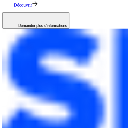
Découvrir
Demander plus d'informations