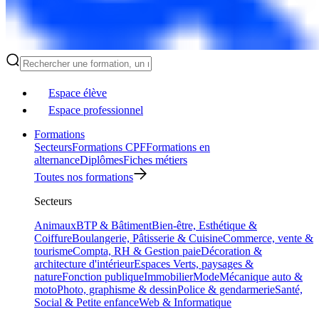
Espace élève
Espace professionnel
Formations
Secteurs
Formations CPF
Formations en
alternance
Diplômes
Fiches métiers
Toutes nos formations
Secteurs
Animaux
BTP & Bâtiment
Bien-être, Esthétique &
Coiffure
Boulangerie, Pâtisserie & Cuisine
Commerce, vente &
tourisme
Compta, RH & Gestion paie
Décoration &
architecture d'intérieur
Espaces Verts, paysages &
nature
Fonction publique
Immobilier
Mode
Mécanique auto &
moto
Photo, graphisme & dessin
Police & gendarmerie
Santé,
Social & Petite enfance
Web & Informatique