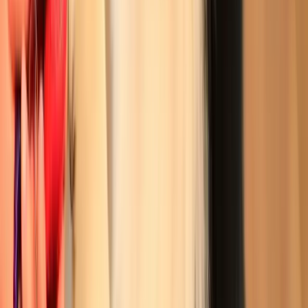
compléter un dispositif extérieur.
Découvrir
Alternance
Entreprises
Recrutement en apprentissage
CFA d'entreprise
Formation des
équipes
Nos offres entreprises
Recrutez vos apprentis avec Skill & You
Recrutez des apprentis avec l’aide de Skill & You ! Vous êtes
DRH, membre de la direction d’une entreprise ou responsable
de recrutement ? Vous avez des besoins réguliers en
apprentissage ? Nous vous aidons à identifier, recruter et
former les profils les plus adaptés à vos besoins. Découvrez
notre accompagnement humain et administratif sur mesure.
Découvrir