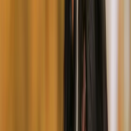
chauffagiste en ligne
CAP Menuisier-fabricant en ligne
Bac pro
MELEC en ligne
BTS Bâtiment en ligne
Formations éligibles CPF (6)
BTS Esthétique en ligne
BTS Coiffure en ligne
CAP Coiffure
en ligne
CAP Esthétique en ligne
Bac pro Esthétique en
ligne
BP Coiffure en ligne
Formations éligibles CPF (3)
CAP Pâtissier en ligne
CAP Cuisine en ligne
CAP Boulanger
en ligne
Formations éligibles CPF (8)
Formation Technico-commercial en ligne
Formation
Réceptionniste en hôtellerie en ligne
BTS NDRC en ligne
BTS
MCO en ligne
Formation Agent de voyage en ligne
Formation
Conseiller de vente en ligne
CAP Equipier polyvalent du
commerce en ligne
BTS Tourisme en ligne
Formations éligibles CPF (8)
Formation Gestionnaire de paie en ligne
Formation Formateur
pour adultes en ligne
Formation Conseiller en insertion