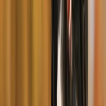
TP Graphiste en ligne
Formation UI Design en ligne
Bac pro
Photographie en ligne
Formations éligibles CPF (5)
CAP AEPE - Petite enfance en ligne
BTS Diététique et
nutrition en ligne
Formation Secrétaire médicale en
ligne
Formation ADVF en ligne
Bac pro ASSP en ligne
Formations éligibles CPF (3)
Formation Développeur web mobile en ligne
Formation
Technicien systèmes & réseaux en ligne
Formation Technicien
informatique en ligne
Secteurs
BTP & Bâtiment
Bien-être, Esthétique & Coiffure
Boulangerie,
Pâtisserie & Cuisine
Commerce, vente & tourisme
Compta,
RH & Gestion paie
Espaces Verts, paysages &
nature
Immobilier
Mode
Mécanique auto & moto
Photo,
graphisme & dessin
Santé, Social & Petite enfance
Web &
Informatique
Formations en alternance (7)