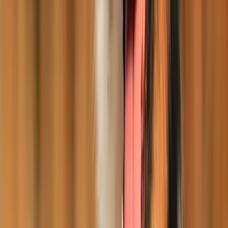
Dessin & Illustration en ligne
Formation Naturopathe en
ligne
Formation Conducteur de travaux en ligne
Formation
Graphiste print/digital en ligne
Formation Éducateur canin en
ligne
Formation Stylisme de mode en ligne
Formation
Décorateur d'intérieur en ligne
Formation Couture en
ligne
Formation Maître d'œuvre en ligne
Formation Coach de
vie en ligne
Formation Gestion des espaces naturels en
ligne
Formation Massage bien-être en ligne
Formation
Cybersécurité en ligne
Formations (16)
Formation Gardien de la paix en ligne
Formation Gendarmerie
en ligne (prépa concours interne)
Formation Inspecteur du
permis de conduire en ligne
Formation Gardien-brigadier de
police municipale
Formation Gendarmerie en ligne (prépa
concours externe)
Formation Aide-Soignante en
ligne
Formation Auxiliaire de puériculture en ligne
Formation
Secrétaire administratif en ligne
Formation ATSEM en
ligne
Formation Infirmière en ligne
Formation Contrôleur des
douanes en ligne
Formation Contrôleur des finances publiques
en ligne
Prépa concours d'adjoint administratif d'État principal
en ligne
Prépa concours d'adjoint administratif territorial
principal en ligne
Prépa concours commun de catégorie C en
ligne
Formation Surveillant pénitentiaire en ligne