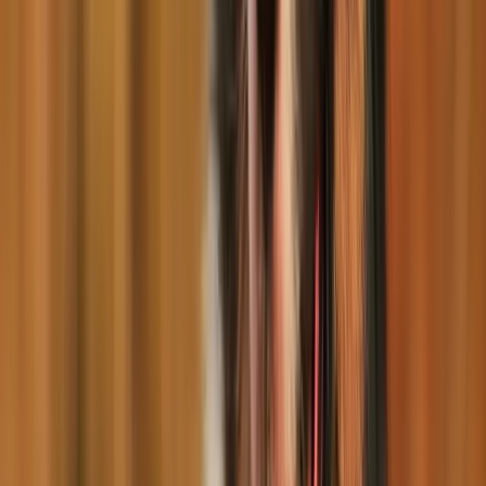
BTS Diététique et nutrition en ligne
BTS Professions
immobilières en ligne
BTS Bâtiment en ligne
BTS NDRC en
ligne
BTS MCO en ligne
BTS Esthétique en ligne
BTS
Coiffure en ligne
BTS Tourisme en ligne
Formations (15)
CAP AEPE - Petite enfance en ligne
CAP Couture & Mode en
ligne
CAP Mécanique auto en ligne
Formation Plombier en
ligne
CAP Fleuriste en ligne
CAP Mécanique moto en
ligne
Formation Plombier-chauffagiste en ligne
CAP
Menuisier-fabricant en ligne
CAP Pâtissier en ligne
CAP
Coiffure en ligne
CAP Equipier polyvalent du commerce en
ligne
CAP Esthétique en ligne
CAP Cuisine en ligne
CAP
Boulanger en ligne
CAP Carrosserie en ligne
Formations (6)
Bac pro MELEC en ligne
Bac pro Maintenance des véhicules
autos en ligne
Bac pro Couture en ligne
Bac pro Photographie
en ligne
Bac pro ASSP en ligne
Bac pro Esthétique en ligne
Formations (20)
Formation Secrétaire médicale en ligne
Formation