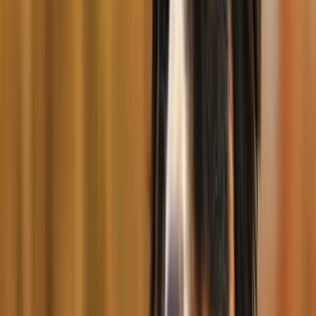
CAP Électricien en ligne
Formation Plombier en ligne
TP
Conducteur de travaux en ligne
Formation Plombier-
chauffagiste en ligne
CAP Menuisier-fabricant en ligne
Bac pro
MELEC en ligne
BTS Bâtiment en ligne
Formations en alternance (6)
BTS Esthétique en ligne
BTS Coiffure en ligne
CAP Coiffure
en ligne
CAP Esthétique en ligne
Bac pro Esthétique en
ligne
BP Coiffure en ligne
Formations en alternance (3)
CAP Pâtissier en ligne
CAP Cuisine en ligne
CAP Boulanger
en ligne
Formations en alternance (8)
Formation Technico-commercial en ligne
Formation
Réceptionniste en hôtellerie en ligne
BTS NDRC en ligne
BTS
MCO en ligne
Formation Agent de voyage en ligne
Formation
Conseiller de vente en ligne
CAP Equipier polyvalent du
commerce en ligne
BTS Tourisme en ligne
Formations en alternance (8)