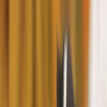
CAP Pâtissier en ligne
CAP Cuisine en ligne
CAP Boulanger
en ligne
Formations (8)
Formation Technico-commercial en ligne
Formation
Réceptionniste en hôtellerie en ligne
BTS NDRC en ligne
BTS
MCO en ligne
Formation Agent de voyage en ligne
Formation
Conseiller de vente en ligne
CAP Equipier polyvalent du
commerce en ligne
BTS Tourisme en ligne
Formations (8)
Formation Gestionnaire de paie en ligne
Formation Formateur
pour adultes en ligne
Formation Conseiller en insertion
professionnelle en ligne
Formation Assistant RH en
ligne
Formation Gestion comptable et fiscale en
ligne
Formation Assistant comptable en ligne
Formation
Secrétaire comptable en ligne
Formation Assistant juridique en
ligne
Formations (1)
Formation Décorateur d'intérieur en ligne