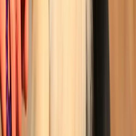
Créez votre CFA d'entreprise avec Skill & You
Vous souhaitez mettre en place un Centre de Formation
d'Apprentis (CFA) au sein de votre entreprise ? Avec Skill &
You, formez des talents adaptés à vos besoins grâce à une
solution clé en main. Créez dès maintenant votre CFA interne
et bénéficiez de notre accompagnement sur mesure pour
renforcer votre autonomie dans la formation professionnelle.
Découvrir
Formez vos équipes en interne avec Skill & You
Renforcez les compétences de vos collaborateurs et valorisez
votre marque employeur avec Skill & You ! Nos solutions de
formation interne incluent une plateforme d'e-learning
performante et des formations en marque blanche adaptées à
vos besoins spécifiques. Découvrez dès maintenant comment
booster la performance de vos équipes et dynamiser vos
talents.
Découvrir
Campus
Blog
Notre expertise pédagogique
Nos engagements
Nos