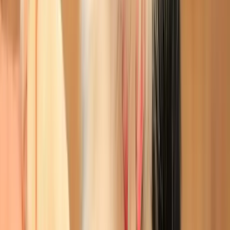
aux familles
Assistante maternelle
Auxiliaire de
puériculture
Auxiliaire de vie
Conseiller en insertion
professionnnelle
Diététicien
Infirmier
Moniteur
éducateur
Nounou
Nutritionniste
Puéricultrice
Secrétaire
médicale
Métiers (11)
Community manager
Développeur back-end
Développeur
front-end
Développeur web
Intégrateur web
Opérateur en
cybersécurité
Rédacteur web
Technicien
informatique
Webdesigner
Webmarketer
Webmaster
Financement
CPF
Alternance
France Travail
Financement personnel
Tous les financements
Financez votre formation grâce au CPF
Vous souhaitez profiter du CPF pour financer votre formation
? Nos parcours 100 % éligibles vous permettent d’apprendre
un nouveau métier ou de monter en compétences à votre
rythme. De la sélection de votre formation jusqu’à l’obtention
de votre diplôme ou de votre attestation, nous vous
accompagnons à chaque étape. Découvrez toutes nos
formations éligibles au CPF.