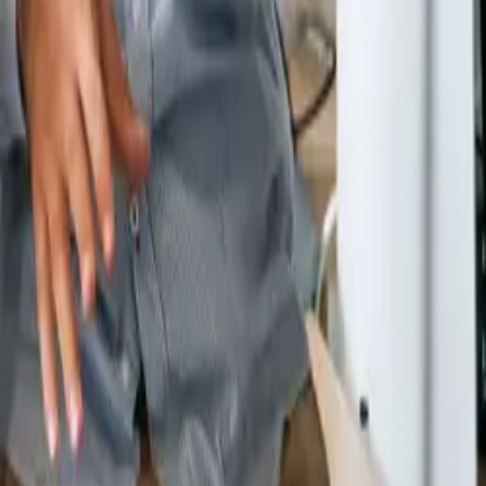
ne
gne
Bac pro ASSP en ligne
ligne
n paie
Espaces Verts, paysages & nature
Immobilier
Mode
Mécanique