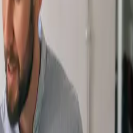
mation Plombier-chauffagiste en ligne
CAP Menuisier-fabricant en
 en ligne
CAP Coiffure en ligne
CAP Esthétique en ligne
Bac pro
ation Agent de voyage en ligne
Formation Conseiller de vente en
 ligne
Formation Assistant RH en ligne
Formation Gestion comptable
e