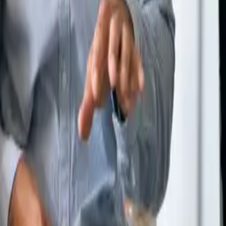
en ligne
ation Agent de voyage en ligne
Formation Conseiller de vente en
 ligne
Formation Assistant RH en ligne
Formation Gestion comptable
e