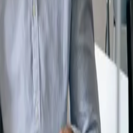
 municipale
Formation Gendarmerie en ligne (prépa concours externe)
gne
Formation Aide-Soignante en ligne
Formation Auxiliaire de
ligne
Formation Cybersécurité en ligne
& Gestion paie
Espaces Verts, paysages &
Menuisier-fabricant en ligne
Bac pro MELEC en ligne
BTS Bâtiment