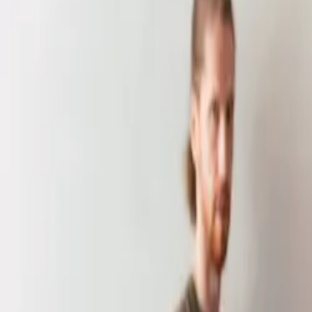
Espace élève
Espace professionnel
Formations
Secteurs
Formations CPF
Formations en alternance
Diplômes
Fic
Toutes nos formations
Secteurs
Animaux
BTP & Bâtiment
Bien-être, Esthétique & Coiffure
Boul
paysages & nature
Fonction publique
Immobilier
Mode
Mécaniqu
Formations (5)
Formation Soigneur animalier en ligne
Formation Auxiliaire vété
& Chat en ligne
Formations (9)