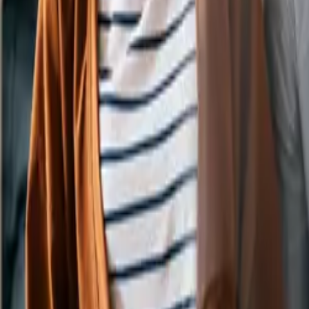
 ligne (prépa concours interne)
Formation Gardien-brigadier de police
 en ligne
Formation Secrétaire médicale en ligne
Formation ADVF en li
n ligne
Formation Infirmière en ligne
ien systèmes & réseaux en ligne
Formation Technicien informatique en 
angerie, Pâtisserie & Cuisine
Commerce, vente & tourisme
Compta, RH 
e & dessin
Santé, Social & Petite enfance
Web & Informatique
teur de travaux en ligne
Formation Plombier-chauffagiste en ligne
CAP 