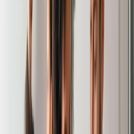
professionnelle en ligne
Formation Assistant RH en
ligne
Formation Gestion comptable et fiscale en
ligne
Formation Assistant comptable en ligne
Formation
Secrétaire comptable en ligne
Formation Assistant juridique en
ligne
Formations éligibles CPF (1)
CAP Fleuriste en ligne
Formations éligibles CPF (2)
BTS Professions immobilières en ligne
Formation Assistant
immobilier en ligne
Formations éligibles CPF (2)
CAP Couture & Mode en ligne
Bac pro Couture en ligne
Formations éligibles CPF (4)
CAP Mécanique auto en ligne
CAP Mécanique moto en
ligne
Bac pro Maintenance des véhicules autos en ligne
CAP
Carrosserie en ligne
Formations éligibles CPF (3)