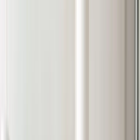
Espace élève
Espace professionnel
Formations
Secteurs
Formations CPF
Formations en
alternance
Diplômes
Fiches métiers
Toutes nos formations
Secteurs
Animaux
BTP & Bâtiment
Bien-être, Esthétique &
Coiffure
Boulangerie, Pâtisserie & Cuisine
Commerce, vente &
tourisme
Compta, RH & Gestion paie
Décoration &
architecture d'intérieur
Espaces Verts, paysages &
nature
Fonction publique
Immobilier
Mode
Mécanique auto &
moto
Photo, graphisme & dessin
Police & gendarmerie
Santé,
Social & Petite enfance
Web & Informatique