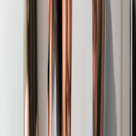
CAP Électricien en ligne
Formation Plombier en ligne
TP
Conducteur de travaux en ligne
Formation Plombier-
chauffagiste en ligne
CAP Menuisier-fabricant en ligne
Bac pro
MELEC en ligne
BTS Bâtiment en ligne
Formations en alternance (6)
BTS Esthétique en ligne
BTS Coiffure en ligne
CAP Coiffure
en ligne
CAP Esthétique en ligne
Bac pro Esthétique en
ligne
BP Coiffure en ligne
Formations en alternance (3)
CAP Pâtissier en ligne
CAP Cuisine en ligne
CAP Boulanger
en ligne
Formations en alternance (8)
Formation Technico-commercial en ligne
Formation
Réceptionniste en hôtellerie en ligne
BTS NDRC en ligne
BTS
MCO en ligne
Formation Agent de voyage en ligne
Formation
Conseiller de vente en ligne
CAP Equipier polyvalent du
commerce en ligne
BTS Tourisme en ligne
Formations en alternance (8)