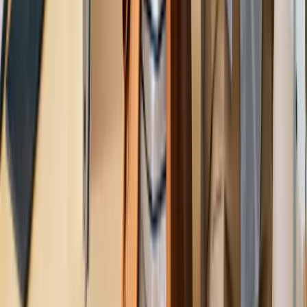
Créez votre CFA d'entreprise avec Skill & You
Vous souhaitez mettre en place un Centre de Formation
d'Apprentis (CFA) au sein de votre entreprise ? Avec Skill &
You, formez des talents adaptés à vos besoins grâce à une
solution clé en main. Créez dès maintenant votre CFA interne
et bénéficiez de notre accompagnement sur mesure pour
renforcer votre autonomie dans la formation professionnelle.
Découvrir
Formez vos équipes en interne avec Skill & You
Renforcez les compétences de vos collaborateurs et valorisez
votre marque employeur avec Skill & You ! Nos solutions de
formation interne incluent une plateforme d'e-learning
performante et des formations en marque blanche adaptées à
vos besoins spécifiques. Découvrez dès maintenant comment
booster la performance de vos équipes et dynamiser vos
talents.
Découvrir
Campus
Blog
Notre expertise pédagogique
Nos engagements
Nos