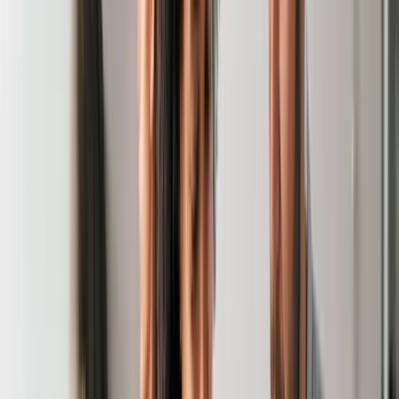
TP Graphiste en ligne
Formation UI Design en ligne
Bac pro
Photographie en ligne
Formations éligibles CPF (5)
CAP AEPE - Petite enfance en ligne
BTS Diététique et
nutrition en ligne
Formation Secrétaire médicale en
ligne
Formation ADVF en ligne
Bac pro ASSP en ligne
Formations éligibles CPF (3)
Formation Développeur web mobile en ligne
Formation
Technicien systèmes & réseaux en ligne
Formation Technicien
informatique en ligne
Secteurs
BTP & Bâtiment
Bien-être, Esthétique & Coiffure
Boulangerie,
Pâtisserie & Cuisine
Commerce, vente & tourisme
Compta,
RH & Gestion paie
Espaces Verts, paysages &
nature
Immobilier
Mode
Mécanique auto & moto
Photo,
graphisme & dessin
Santé, Social & Petite enfance
Web &
Informatique
Formations en alternance (7)