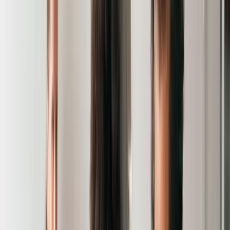
Infirmière en ligne
Formations (4)
Formation Développeur web mobile en ligne
Formation
Technicien systèmes & réseaux en ligne
Formation Technicien
informatique en ligne
Formation Cybersécurité en ligne
Secteurs
Animaux
BTP & Bâtiment
Bien-être, Esthétique &
Coiffure
Boulangerie, Pâtisserie & Cuisine
Commerce, vente &
tourisme
Compta, RH & Gestion paie
Espaces Verts, paysages
& nature
Immobilier
Mode
Mécanique auto & moto
Photo,
graphisme & dessin
Santé, Social & Petite enfance
Web &
Informatique
Formations éligibles CPF (1)
Certification ACACED Chien & Chat en ligne
Formations éligibles CPF (7)
CAP Électricien en ligne
Formation Plombier en ligne
TP
Conducteur de travaux en ligne
Formation Plombier-