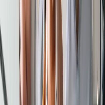
Carrosserie en ligne
Formations en alternance (2)
TP Graphiste en ligne
Formation UI Design en ligne
Formations en alternance (4)
CAP AEPE - Petite enfance en ligne
Formation Secrétaire
médicale en ligne
Formation ADVF en ligne
Bac pro ASSP en
ligne
Formations en alternance (3)
Formation Développeur web mobile en ligne
Formation
Technicien systèmes & réseaux en ligne
Formation Technicien
informatique en ligne
Diplômes
BTS
CAP
Bac pro
Titre professionnel
Certifications (RS,
RNCP)
Formations métiers
Prépa concours (Cat. A, B et
C)
Brevet professionnel
Formations (8)