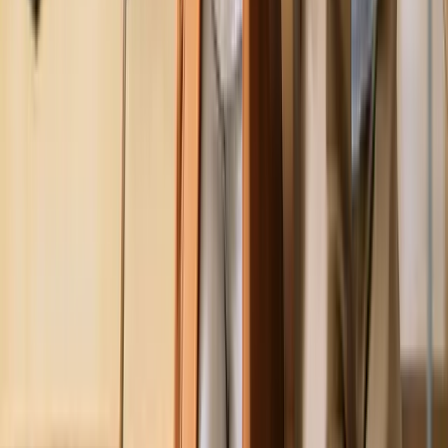
écoles
Notre marque
La certification Qualiopi
Avis et
témoignages
Top Skill
Campus
Le blog Skill & You
Conseils pratiques, décryptages métiers, tendances de la
formation à distance et retours d’expérience : le blog Skill &
You vous aide à mieux comprendre les parcours de formation
et les compétences d’aujourd’hui. Un espace pour s’informer,
prendre du recul et avancer plus sereinement dans ses projets
d’apprentissage.
Lire le blog
130 ans d’expérience à votre service
Skill & You allie savoir-faire et innovation. Bénéficiez d’un
parcours personnalisé incluant un service de coaching
optionnel. Assistez à des classes virtuelles et à des ateliers
pratiques. Grâce aux outils pédagogiques et aux logiciels,
progressez à votre rythme, où que vous soyez !
Découvrir