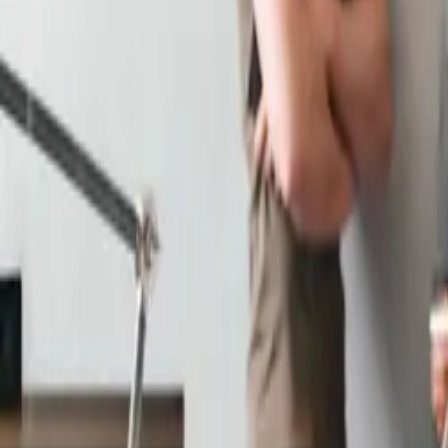
Formations (2)
CAP Fleuriste en ligne
Formation Gestion des espaces naturels 
Formations (8)
Formation Inspecteur du permis de conduire en ligne
Formation 
concours d'adjoint administratif d'État principal en ligne
Prépa co
en ligne
Formations (2)
BTS Professions immobilières en ligne
Formation Assistant immo
Formations (4)
CAP Couture & Mode en ligne
Formation Stylisme de mode en 
Formations (4)
CAP Mécanique auto en ligne
CAP Mécanique moto en ligne
Ba
Formations (5)
Formation Dessin & Illustration en ligne
Formation Graphiste pri