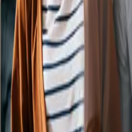
 ligne (prépa concours interne)
Formation Gardien-brigadier de police
 en ligne
Formation Secrétaire médicale en ligne
Formation ADVF en li
n ligne
Formation Infirmière en ligne
ien systèmes & réseaux en ligne
Formation Technicien informatique en 
angerie, Pâtisserie & Cuisine
Commerce, vente & tourisme
Compta, RH 
e & dessin
Santé, Social & Petite enfance
Web & Informatique
teur de travaux en ligne
Formation Plombier-chauffagiste en ligne
CAP 