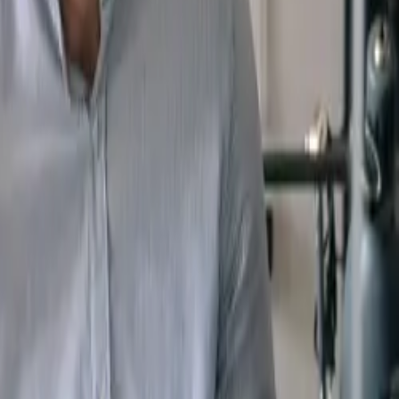
igne
Formation Contrôleur des finances publiques en ligne
Prépa
rs commun de catégorie C en ligne
Formation Surveillant pénitentiaire
ne
ac pro Photographie en ligne