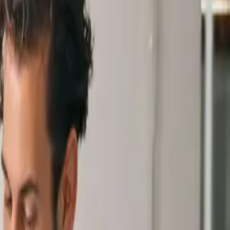
& Gestion paie
Décoration & architecture d'intérieur
Espaces Verts,
ocial & Petite enfance
Web & Informatique
ier
Formation Éducateur canin en ligne
Certification ACACED Chien