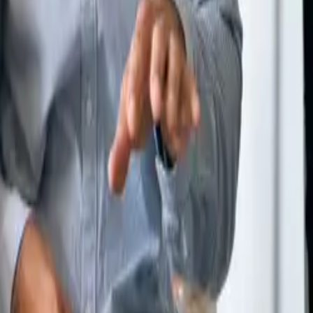
en ligne
ation Agent de voyage en ligne
Formation Conseiller de vente en
 ligne
Formation Assistant RH en ligne
Formation Gestion comptable
e