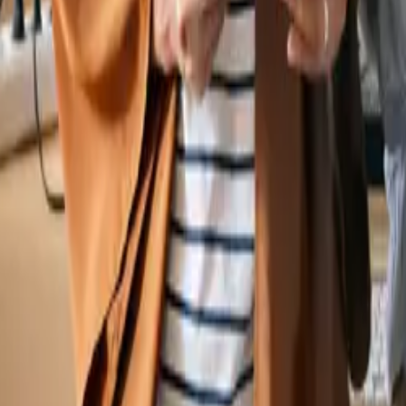
c pro Maintenance des véhicules autos en ligne
CAP Carrosserie en lig
tographie en ligne
 en ligne
Formation Secrétaire médicale en ligne
Formation ADVF en li
ien systèmes & réseaux en ligne
Formation Technicien informatique en 
Pâtisserie & Cuisine
Commerce, vente & tourisme
Compta, RH & Gestio
nfance
Web & Informatique