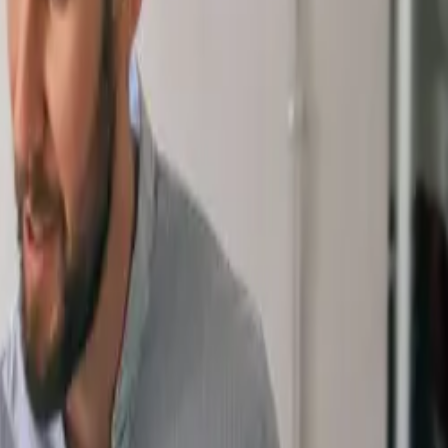
mation Plombier-chauffagiste en ligne
CAP Menuisier-fabricant en
 en ligne
CAP Coiffure en ligne
CAP Esthétique en ligne
Bac pro
ation Agent de voyage en ligne
Formation Conseiller de vente en
 ligne
Formation Assistant RH en ligne
Formation Gestion comptable
e