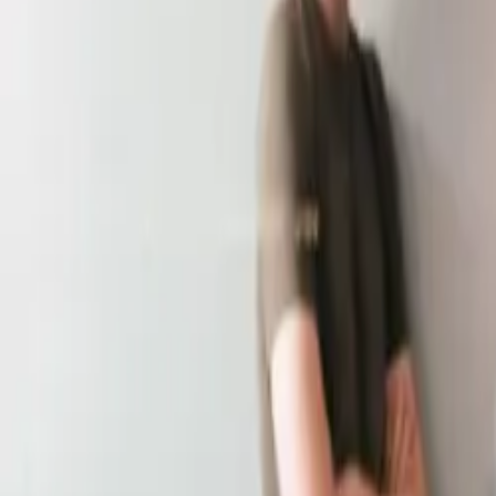
CAP Électricien en ligne
Formation Plombier en ligne
TP Conduc
ligne
Bac pro MELEC en ligne
BTS Bâtiment en ligne
Formation
Formations (10)
Formation Sophrologie en ligne
Formation Naturopathe en lign
Esthétique en ligne
Formation Massage bien-être en ligne
BP Coi
Formations (3)
CAP Pâtissier en ligne
CAP Cuisine en ligne
CAP Boulanger en 
Formations (8)
Formation Technico-commercial en ligne
Formation Réceptionnis
ligne
CAP Equipier polyvalent du commerce en ligne
BTS Touri
Formations (8)
Formation Gestionnaire de paie en ligne
Formation Formateur po
et fiscale en ligne
Formation Assistant comptable en ligne
Format
Formations (1)
Formation Décorateur d'intérieur en ligne