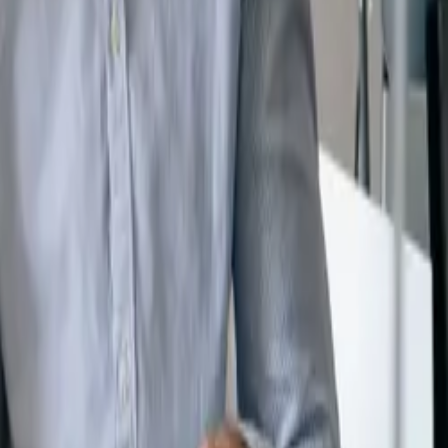
 municipale
Formation Gendarmerie en ligne (prépa concours externe)
gne
Formation Aide-Soignante en ligne
Formation Auxiliaire de
ligne
Formation Cybersécurité en ligne
& Gestion paie
Espaces Verts, paysages &
Menuisier-fabricant en ligne
Bac pro MELEC en ligne
BTS Bâtiment