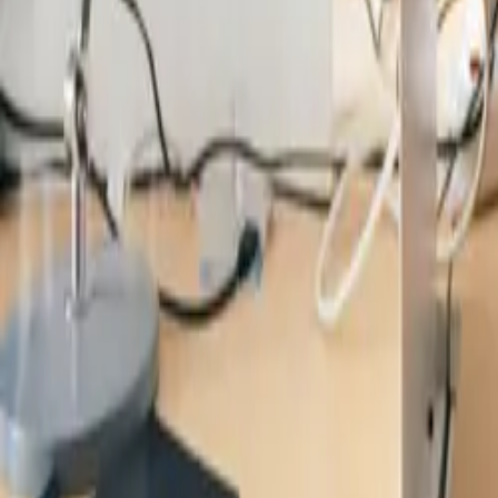
Formations éligibles CPF (2)
CAP Couture & Mode en ligne
Bac pro Couture en ligne
Formations éligibles CPF (4)
CAP Mécanique auto en ligne
CAP Mécanique moto en ligne
Ba
Formations éligibles CPF (3)
TP Graphiste en ligne
Formation UI Design en ligne
Bac pro Pho
Formations éligibles CPF (5)
CAP AEPE - Petite enfance en ligne
BTS Diététique et nutrition
Formations éligibles CPF (3)
Formation Développeur web mobile en ligne
Formation Technic
Secteurs
BTP & Bâtiment
Bien-être, Esthétique & Coiffure
Boulangerie, 
auto & moto
Photo, graphisme & dessin
Santé, Social & Petite e