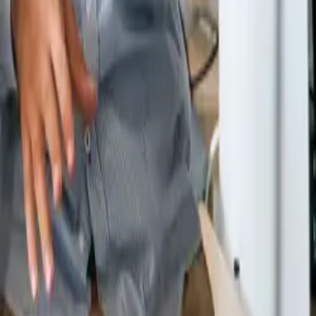
ne
gne
Bac pro ASSP en ligne
ligne
n paie
Espaces Verts, paysages & nature
Immobilier
Mode
Mécanique