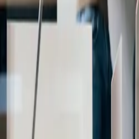
Formations (4)
Formation Gardien de la paix en ligne
Formation Gendarmerie en
Formations (9)
CAP AEPE - Petite enfance en ligne
BTS Diététique et nutrition
puériculture en ligne
Bac pro ASSP en ligne
Formation ATSEM e
Formations (4)
Formation Développeur web mobile en ligne
Formation Technic
Secteurs
Animaux
BTP & Bâtiment
Bien-être, Esthétique & Coiffure
Boul
nature
Immobilier
Mode
Mécanique auto & moto
Photo, graphism
Formations éligibles CPF (1)
Certification ACACED Chien & Chat en ligne
Formations éligibles CPF (7)
CAP Électricien en ligne
Formation Plombier en ligne
TP Conduc
en ligne