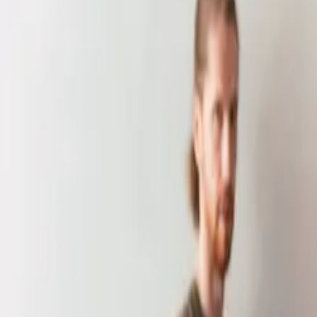
Espace élève
Espace professionnel
Formations
Secteurs
Formations CPF
Formations en alternance
Diplômes
Fic
Toutes nos formations
Secteurs
Animaux
BTP & Bâtiment
Bien-être, Esthétique & Coiffure
Boul
paysages & nature
Fonction publique
Immobilier
Mode
Mécaniqu
Formations (5)
Formation Soigneur animalier en ligne
Formation Auxiliaire vété
& Chat en ligne
Formations (9)