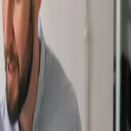
mation Plombier-chauffagiste en ligne
CAP Menuisier-fabricant en
 en ligne
CAP Coiffure en ligne
CAP Esthétique en ligne
Bac pro
ation Agent de voyage en ligne
Formation Conseiller de vente en
 ligne
Formation Assistant RH en ligne
Formation Gestion comptable
e