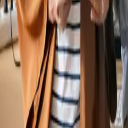
c pro Maintenance des véhicules autos en ligne
CAP Carrosserie en lig
tographie en ligne
 en ligne
Formation Secrétaire médicale en ligne
Formation ADVF en li
ien systèmes & réseaux en ligne
Formation Technicien informatique en 
Pâtisserie & Cuisine
Commerce, vente & tourisme
Compta, RH & Gestio
nfance
Web & Informatique