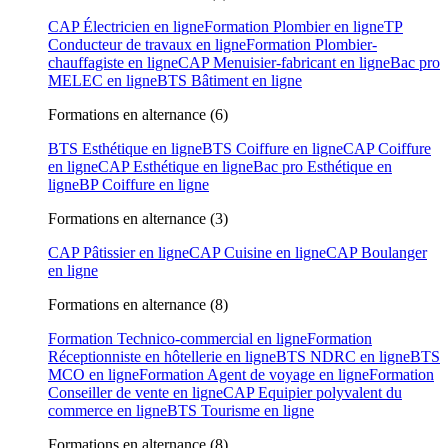
CAP Électricien en ligne
Formation Plombier en ligne
TP
Conducteur de travaux en ligne
Formation Plombier-
chauffagiste en ligne
CAP Menuisier-fabricant en ligne
Bac pro
MELEC en ligne
BTS Bâtiment en ligne
Formations en alternance (6)
BTS Esthétique en ligne
BTS Coiffure en ligne
CAP Coiffure
en ligne
CAP Esthétique en ligne
Bac pro Esthétique en
ligne
BP Coiffure en ligne
Formations en alternance (3)
CAP Pâtissier en ligne
CAP Cuisine en ligne
CAP Boulanger
en ligne
Formations en alternance (8)
Formation Technico-commercial en ligne
Formation
Réceptionniste en hôtellerie en ligne
BTS NDRC en ligne
BTS
MCO en ligne
Formation Agent de voyage en ligne
Formation
Conseiller de vente en ligne
CAP Equipier polyvalent du
commerce en ligne
BTS Tourisme en ligne
Formations en alternance (8)