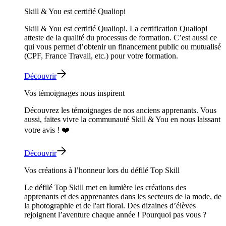
Skill & You est certifié Qualiopi
Skill & You est certifié Qualiopi. La certification Qualiopi
atteste de la qualité du processus de formation. C’est aussi ce
qui vous permet d’obtenir un financement public ou mutualisé
(CPF, France Travail, etc.) pour votre formation.
Découvrir
Vos témoignages nous inspirent
Découvrez les témoignages de nos anciens apprenants. Vous
aussi, faites vivre la communauté Skill & You en nous laissant
votre avis ! ❤️
Découvrir
Vos créations à l’honneur lors du défilé Top Skill
Le défilé Top Skill met en lumière les créations des
apprenants et des apprenantes dans les secteurs de la mode, de
la photographie et de l'art floral. Des dizaines d’élèves
rejoignent l’aventure chaque année ! Pourquoi pas vous ?