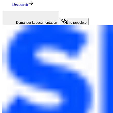
Découvrir
Demander la documentation
Être rappelé.e