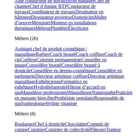
Aide conducteur de travaux
BIM manager
Chef de
chantier
Chef d’équipe BTP
Conducteur de
travaux
Coordinateur de travaux
Dessinateur en
bâtiment
Dessinateur-projeteur
Domoticien
Maître
d’oeuvre
Menuisier
Monteur en installations
thermiques
Métreur
Plombier
Électricien
Métiers (26)
Assistant chef de produit cosmétique /
maquillage
Barbier
Coach beauté
Coach coiffure
Coach de
vie
Coiffeur
Coloriste permanentiste
Conseiller en
image
Conseillère beauté
Conseillère beauté à
domicile
Conseillère en dermo-cosmétique
Conseillère en
parfumerie
Directeur artistique coiffure
Directeur artistique
maquillage
Esthéticienne
Formatrice en
esthétique
Hydrothérapeute
Hôtesse d’accueil en
spa
Maquilleur professionnel
Maquilleuse
Naturopathe
Praticien
en massage bien-être
Prothésiste ongulaire
Responsable de
spa
Sophrologue
Styliste visagiste
Métiers (8)
Boulanger
Chef à domicile
Chocolatier
Commis de
cuisine
Cuisinier
Cuisinier de collectivité
Pâtissier
Traiteur