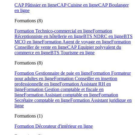
CAP Pâtissier en ligne
CAP Cuisine en ligne
CAP Boulanger
en ligne
Formations (8)
Formation Technico-commercial en ligne
Formation
Réceptionniste en hôtellerie en ligne
BTS NDRC en ligne
BTS
MCO en ligne
Formation Agent de voyage en ligne
Formation
Conseiller de vente en ligne
CAP Equipier polyvalent du
commerce en ligne
BTS Tourisme en ligne
Formations (8)
Formation Gestionnaire de paie en ligne
Formation Formateur
pour adultes en ligne
Formation Conseiller en insertion
professionnelle en ligne
Formation Assistant RH en
ligne
Formation Gestion comptable et fiscale en
ligne
Formation Assistant comptable en ligne
Formation
Secrétaire comptable en ligne
Formation Assistant juridique en
ligne
Formations (1)
Formation Décorateur d'intérieur en ligne