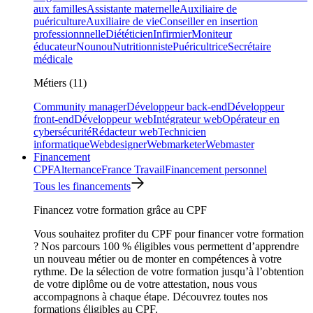
aux familles
Assistante maternelle
Auxiliaire de
puériculture
Auxiliaire de vie
Conseiller en insertion
professionnnelle
Diététicien
Infirmier
Moniteur
éducateur
Nounou
Nutritionniste
Puéricultrice
Secrétaire
médicale
Métiers (11)
Community manager
Développeur back-end
Développeur
front-end
Développeur web
Intégrateur web
Opérateur en
cybersécurité
Rédacteur web
Technicien
informatique
Webdesigner
Webmarketer
Webmaster
Financement
CPF
Alternance
France Travail
Financement personnel
Tous les financements
Financez votre formation grâce au CPF
Vous souhaitez profiter du CPF pour financer votre formation
? Nos parcours 100 % éligibles vous permettent d’apprendre
un nouveau métier ou de monter en compétences à votre
rythme. De la sélection de votre formation jusqu’à l’obtention
de votre diplôme ou de votre attestation, nous vous
accompagnons à chaque étape. Découvrez toutes nos
formations éligibles au CPF.