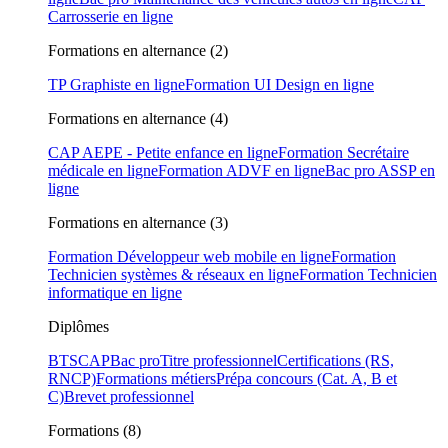
Carrosserie en ligne
Formations en alternance (2)
TP Graphiste en ligne
Formation UI Design en ligne
Formations en alternance (4)
CAP AEPE - Petite enfance en ligne
Formation Secrétaire
médicale en ligne
Formation ADVF en ligne
Bac pro ASSP en
ligne
Formations en alternance (3)
Formation Développeur web mobile en ligne
Formation
Technicien systèmes & réseaux en ligne
Formation Technicien
informatique en ligne
Diplômes
BTS
CAP
Bac pro
Titre professionnel
Certifications (RS,
RNCP)
Formations métiers
Prépa concours (Cat. A, B et
C)
Brevet professionnel
Formations (8)