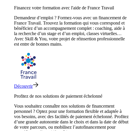
Financez votre formation avec l'aide de France Travail
Demandeur d’emploi ? Formez-vous avec un financement de
France Travail. Trouvez la formation qui vous correspond et
bénéficiez d’un accompagnement complet : coaching, aide à
la recherche d’un stage et d’un emploi, classes virtuelles…
Avec Skill & You, votre projet de réinsertion professionnelle
est entre de bonnes mains.
Découvrir
Profitez de nos solutions de paiement échelonné
Vous souhaitez connaître nos solutions de financement
personnel ? Optez pour une formation flexible et adaptée à
vos besoins, avec des facilités de paiement échelonné. Profitez
d’une grande autonomie dans le choix et dans la date de début
de votre parcours, ou mobilisez l’autofinancement pour