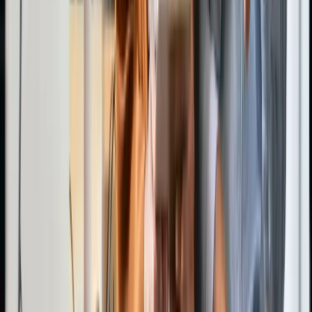
Carrossier réparateur
Carrossier-tôlier
Chef
mécanicien
Contrôleur technique
Débosseleur
Démonteur
Automobile
Dépanneur
Dépanneur-remorqueur
automobile
Garagiste
Monteur pneumatique
Motoriste
automobile
Mécanicien auto
Peintre automobile
Préparateur
automobile
Réparateur automobile
Technicien vitrage
automobile
Électricien de maintenance automobile
Métiers (6)
Dessinateur
Graphiste
Illustrateur
Infographiste
Maquettiste
PAO
Photographe
Métiers (10)
Gardien de la paix
Gendarme
Gendarme de
montagne
Policier
Policier judiciaire
Policier
motocycliste
Policier municipal
Policier national
Policier à
cheval
Sous officier gendarmerie
Métiers (21)
ATSEM
Accompagnant éducatif et social
Agent de
crèche
Agent de prévention et de médiation
Agent de service
médico-social
Aide médico-psychologique
Aide
soignant
Ambulancier
Animateur petite enfance
Assistant de vie