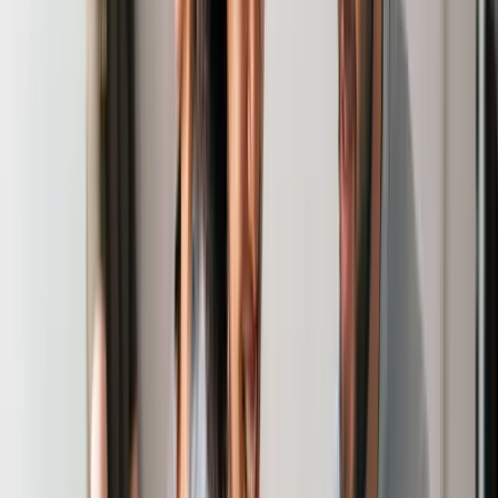
CAP Électricien en ligne
Formation Plombier en ligne
TP
Conducteur de travaux en ligne
Formation Plombier-
chauffagiste en ligne
CAP Menuisier-fabricant en ligne
Bac pro
MELEC en ligne
BTS Bâtiment en ligne
Formations en alternance (6)
BTS Esthétique en ligne
BTS Coiffure en ligne
CAP Coiffure
en ligne
CAP Esthétique en ligne
Bac pro Esthétique en
ligne
BP Coiffure en ligne
Formations en alternance (3)
CAP Pâtissier en ligne
CAP Cuisine en ligne
CAP Boulanger
en ligne
Formations en alternance (8)
Formation Technico-commercial en ligne
Formation
Réceptionniste en hôtellerie en ligne
BTS NDRC en ligne
BTS
MCO en ligne
Formation Agent de voyage en ligne
Formation
Conseiller de vente en ligne
CAP Equipier polyvalent du
commerce en ligne
BTS Tourisme en ligne
Formations en alternance (8)