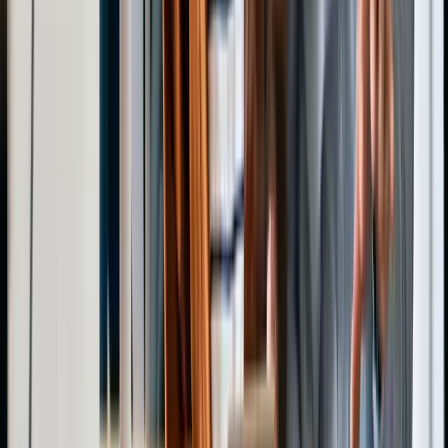
Artiste floral
Concepteur paysagiste
Conseiller en
jardinerie
Designer Floral
Dessinateur
paysagiste
Fleuriste
Fleuriste indépendant
Gestionnaire
d’espace naturel
Horticulteur
Jardinier
Paysagiste
Vendeur en
jardinerie
Métiers (10)
Adjoint administratif territorial
Agent de constatation des
douanes
Agent des finances publiques
Contrôleur des
douanes
Contrôleur des finances publiques
Contrôleur des
impôts
Gardien de prison
Inspecteur du permis de
conduire
Secrétaire administratif
Surveillant pénitentiaire
Métiers (5)
Administrateur de biens
Agent immobilier
Assistant
immobilier
Négociateur immobilier
Promoteur immobilier
Métiers (5)
Costumier
Couturier
Designer textile
Patronnier
Styliste
Métiers (17)