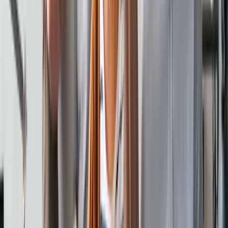
BTS Diététique et nutrition en ligne
BTS Professions
immobilières en ligne
BTS Bâtiment en ligne
BTS NDRC en
ligne
BTS MCO en ligne
BTS Esthétique en ligne
BTS
Coiffure en ligne
BTS Tourisme en ligne
Formations (15)
CAP AEPE - Petite enfance en ligne
CAP Couture & Mode en
ligne
CAP Mécanique auto en ligne
Formation Plombier en
ligne
CAP Fleuriste en ligne
CAP Mécanique moto en
ligne
Formation Plombier-chauffagiste en ligne
CAP
Menuisier-fabricant en ligne
CAP Pâtissier en ligne
CAP
Coiffure en ligne
CAP Equipier polyvalent du commerce en
ligne
CAP Esthétique en ligne
CAP Cuisine en ligne
CAP
Boulanger en ligne
CAP Carrosserie en ligne
Formations (6)
Bac pro MELEC en ligne
Bac pro Maintenance des véhicules
autos en ligne
Bac pro Couture en ligne
Bac pro Photographie
en ligne
Bac pro ASSP en ligne
Bac pro Esthétique en ligne
Formations (20)
Formation Secrétaire médicale en ligne
Formation