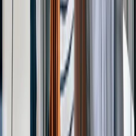
Formations (1)
BP Coiffure en ligne
Secteurs
Animaux
BTP & Bâtiment
Bien-être, Esthétique &
Coiffure
Boulangerie, Pâtisserie & Cuisine
Commerce, vente &
tourisme
Compta, RH & Gestion paie
Décoration &
architecture d'intérieur
Espaces Verts, paysages &
nature
Fonction publique
Immobilier
Mode
Mécanique auto &
moto
Photo, graphisme & dessin
Police & gendarmerie
Santé,
Social & Petite enfance
Web & Informatique
Métiers (16)
Agent animalier
Assistant vétérinaire
Auxiliaire de santé
animale
Chef animalier
Comportementaliste
animalier
Comportementaliste canin
Ornithologue
Pet
sitter
Physiothérapeute animalier
Soigneur animalier
Soigneur
pour animaux sauvages
Soigneur équin
Toiletteur
Éducateur
canin
Éleveur canin
Éleveur de chat
Métiers (15)