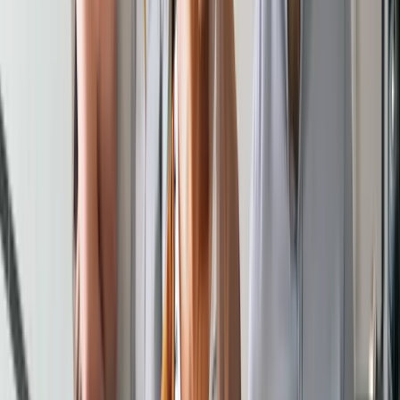
Carrosserie en ligne
Formations en alternance (2)
TP Graphiste en ligne
Formation UI Design en ligne
Formations en alternance (4)
CAP AEPE - Petite enfance en ligne
Formation Secrétaire
médicale en ligne
Formation ADVF en ligne
Bac pro ASSP en
ligne
Formations en alternance (3)
Formation Développeur web mobile en ligne
Formation
Technicien systèmes & réseaux en ligne
Formation Technicien
informatique en ligne
Diplômes
BTS
CAP
Bac pro
Titre professionnel
Certifications (RS,
RNCP)
Formations métiers
Prépa concours (Cat. A, B et
C)
Brevet professionnel
Formations (8)