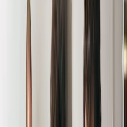
Formations (4)
CAP Mécanique auto en ligne
CAP Mécanique moto en
ligne
Bac pro Maintenance des véhicules autos en ligne
CAP
Carrosserie en ligne
Formations (5)
Formation Dessin & Illustration en ligne
Formation Graphiste
print/digital en ligne
TP Graphiste en ligne
Formation UI
Design en ligne
Bac pro Photographie en ligne
Formations (4)
Formation Gardien de la paix en ligne
Formation Gendarmerie
en ligne (prépa concours interne)
Formation Gardien-brigadier
de police municipale
Formation Gendarmerie en ligne (prépa
concours externe)
Formations (9)
CAP AEPE - Petite enfance en ligne
BTS Diététique et
nutrition en ligne
Formation Secrétaire médicale en
ligne
Formation ADVF en ligne
Formation Aide-Soignante en
ligne
Formation Auxiliaire de puériculture en ligne
Bac pro
ASSP en ligne
Formation ATSEM en ligne
Formation