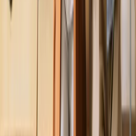
écoles
Notre marque
La certification Qualiopi
Avis et
témoignages
Top Skill
Campus
Le blog Skill & You
Conseils pratiques, décryptages métiers, tendances de la
formation à distance et retours d’expérience : le blog Skill &
You vous aide à mieux comprendre les parcours de formation
et les compétences d’aujourd’hui. Un espace pour s’informer,
prendre du recul et avancer plus sereinement dans ses projets
d’apprentissage.
Lire le blog
130 ans d’expérience à votre service
Skill & You allie savoir-faire et innovation. Bénéficiez d’un
parcours personnalisé incluant un service de coaching
optionnel. Assistez à des classes virtuelles et à des ateliers
pratiques. Grâce aux outils pédagogiques et aux logiciels,
progressez à votre rythme, où que vous soyez !
Découvrir