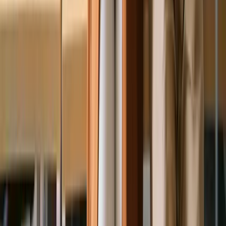
Skill & You, engagé pour la diversité et l’inclusion
Skill & You s’engage pour la diversité, la parité et l’inclusion,
tout en garantissant la qualité de ses formations. En facilitant
l’accès à l’éducation et à l’apprentissage en ligne, nous
accompagnons chacun et chacune d’entre vous vers la
réussite.
Découvrir
Campus Skill & You
Découvrez les écoles qui composent le campus online Skill &
You.
Découvrir
La marque Skill & You
Plongez dans la marque Skill & You et découvrez les
fondements et valeurs qui nous animent au quotidien . Ce qui
compte, c'est la suite !
Découvrir