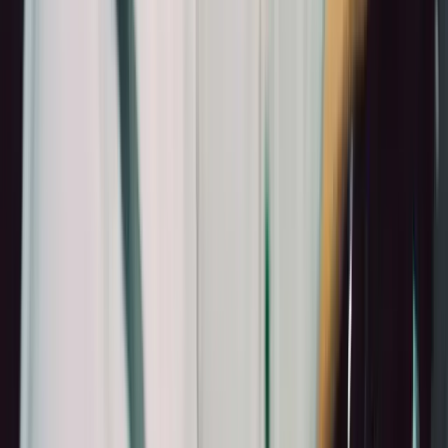
Découvrir
Découvrez les formations éligibles à l’alternance
Apprenez un métier tout en gagnant en expérience grâce à
l’alternance ! Du CAP au Bac+3, Skill & You vous forme et
vous accompagne à chaque étape : aide à la recherche d’une
entreprise en moins d’un mois, coaching personnalisé et suivi
tout au long de votre cursus. Découvrez toutes nos formations
éligibles à l’alternance.
Découvrir