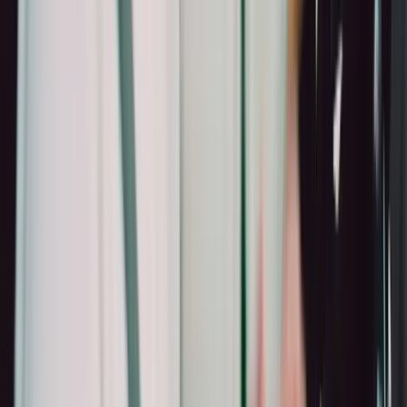
Financez votre formation avec l'aide de France Travail
Demandeur d’emploi ? Formez-vous avec un financement de
France Travail. Trouvez la formation qui vous correspond et
bénéficiez d’un accompagnement complet : coaching, aide à
la recherche d’un stage et d’un emploi, classes virtuelles…
Avec Skill & You, votre projet de réinsertion professionnelle
est entre de bonnes mains.
Découvrir
Profitez de nos solutions de paiement échelonné
Vous souhaitez connaître nos solutions de financement
personnel ? Optez pour une formation flexible et adaptée à
vos besoins, avec des facilités de paiement échelonné. Profitez
d’une grande autonomie dans le choix et dans la date de début
de votre parcours, ou mobilisez l’autofinancement pour