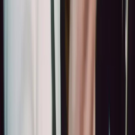
Skill & You, engagé pour la diversité et l’inclusion
Skill & You s’engage pour la diversité, la parité et l’inclusion,
tout en garantissant la qualité de ses formations. En facilitant
l’accès à l’éducation et à l’apprentissage en ligne, nous
accompagnons chacun et chacune d’entre vous vers la
réussite.
Découvrir
Campus Skill & You
Découvrez les écoles qui composent le campus online Skill &
You.
Découvrir
La marque Skill & You
Plongez dans la marque Skill & You et découvrez les
fondements et valeurs qui nous animent au quotidien . Ce qui
compte, c'est la suite !
Découvrir