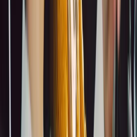
Formations (1)
BP Coiffure en ligne
Secteurs
Animaux
BTP & Bâtiment
Bien-être, Esthétique &
Coiffure
Boulangerie, Pâtisserie & Cuisine
Commerce, vente &
tourisme
Compta, RH & Gestion paie
Décoration &
architecture d'intérieur
Espaces Verts, paysages &
nature
Fonction publique
Immobilier
Mode
Mécanique auto &
moto
Photo, graphisme & dessin
Police & gendarmerie
Santé,
Social & Petite enfance
Web & Informatique
Métiers (16)
Agent animalier
Assistant vétérinaire
Auxiliaire de santé
animale
Chef animalier
Comportementaliste
animalier
Comportementaliste canin
Ornithologue
Pet
sitter
Physiothérapeute animalier
Soigneur animalier
Soigneur
pour animaux sauvages
Soigneur équin
Toiletteur
Éducateur
canin
Éleveur canin
Éleveur de chat
Métiers (15)