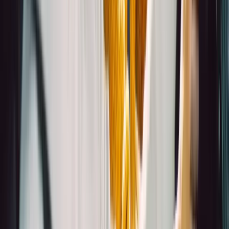
Artiste floral
Concepteur paysagiste
Conseiller en
jardinerie
Designer Floral
Dessinateur
paysagiste
Fleuriste
Fleuriste indépendant
Gestionnaire
d’espace naturel
Horticulteur
Jardinier
Paysagiste
Vendeur en
jardinerie
Métiers (10)
Adjoint administratif territorial
Agent de constatation des
douanes
Agent des finances publiques
Contrôleur des
douanes
Contrôleur des finances publiques
Contrôleur des
impôts
Gardien de prison
Inspecteur du permis de
conduire
Secrétaire administratif
Surveillant pénitentiaire
Métiers (5)
Administrateur de biens
Agent immobilier
Assistant
immobilier
Négociateur immobilier
Promoteur immobilier
Métiers (5)
Costumier
Couturier
Designer textile
Patronnier
Styliste
Métiers (17)