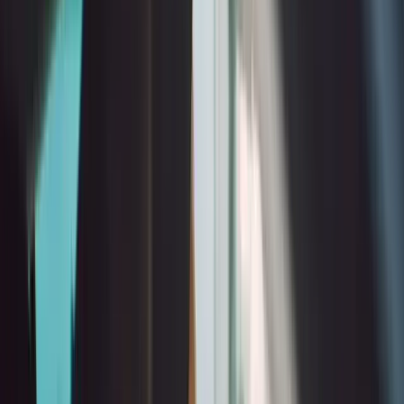
Formations (5)
Formation Soigneur animalier en ligne
Formation Auxiliaire
vétérinaire en ligne
Offre duo Auxiliaire de santé animale -
Soigneur animalier
Formation Éducateur canin en
ligne
Certification ACACED Chien & Chat en ligne
Formations (9)
CAP Électricien en ligne
Formation Plombier en ligne
TP
Conducteur de travaux en ligne
Formation Conducteur de
travaux en ligne
Formation Plombier-chauffagiste en
ligne
CAP Menuisier-fabricant en ligne
Bac pro MELEC en
ligne
BTS Bâtiment en ligne
Formation Maître d'œuvre en
ligne
Formations (10)
Formation Sophrologie en ligne
Formation Naturopathe en
ligne
Formation Coach de vie en ligne
BTS Esthétique en
ligne
BTS Coiffure en ligne
CAP Coiffure en ligne
CAP
Esthétique en ligne
Bac pro Esthétique en ligne
Formation
Massage bien-être en ligne
BP Coiffure en ligne
Formations (3)