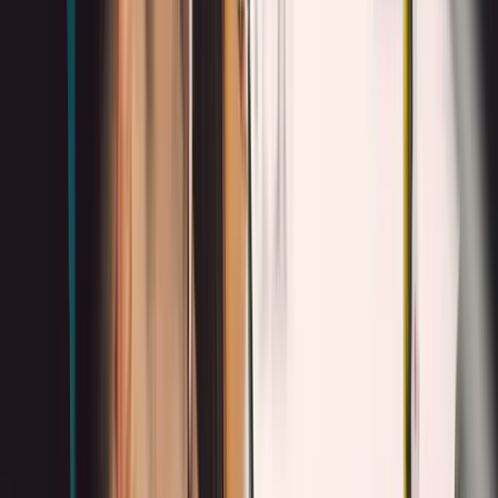
professionnelle en ligne
Formation Assistant RH en
ligne
Formation Gestion comptable et fiscale en
ligne
Formation Assistant comptable en ligne
Formation
Secrétaire comptable en ligne
Formation Assistant juridique en
ligne
Formations éligibles CPF (1)
CAP Fleuriste en ligne
Formations éligibles CPF (2)
BTS Professions immobilières en ligne
Formation Assistant
immobilier en ligne
Formations éligibles CPF (2)
CAP Couture & Mode en ligne
Bac pro Couture en ligne
Formations éligibles CPF (4)
CAP Mécanique auto en ligne
CAP Mécanique moto en
ligne
Bac pro Maintenance des véhicules autos en ligne
CAP
Carrosserie en ligne
Formations éligibles CPF (3)