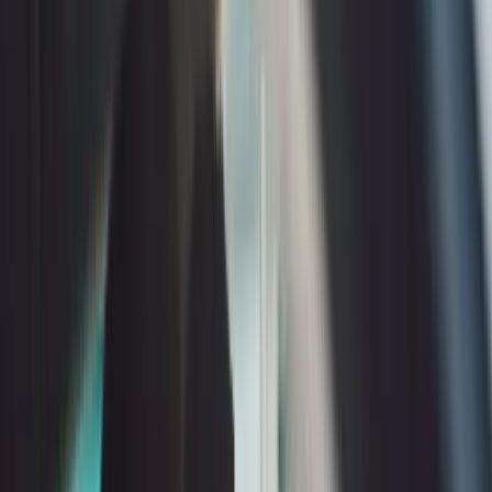
Espace élève
Espace professionnel
Formations
Secteurs
Formations CPF
Formations en
alternance
Diplômes
Fiches métiers
Toutes nos formations
Secteurs
Animaux
BTP & Bâtiment
Bien-être, Esthétique &
Coiffure
Boulangerie, Pâtisserie & Cuisine
Commerce, vente &
tourisme
Compta, RH & Gestion paie
Décoration &
architecture d'intérieur
Espaces Verts, paysages &
nature
Fonction publique
Immobilier
Mode
Mécanique auto &
moto
Photo, graphisme & dessin
Police & gendarmerie
Santé,
Social & Petite enfance
Web & Informatique