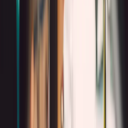
chauffagiste en ligne
CAP Menuisier-fabricant en ligne
Bac pro
MELEC en ligne
BTS Bâtiment en ligne
Formations éligibles CPF (6)
BTS Esthétique en ligne
BTS Coiffure en ligne
CAP Coiffure
en ligne
CAP Esthétique en ligne
Bac pro Esthétique en
ligne
BP Coiffure en ligne
Formations éligibles CPF (3)
CAP Pâtissier en ligne
CAP Cuisine en ligne
CAP Boulanger
en ligne
Formations éligibles CPF (8)
Formation Technico-commercial en ligne
Formation
Réceptionniste en hôtellerie en ligne
BTS NDRC en ligne
BTS
MCO en ligne
Formation Agent de voyage en ligne
Formation
Conseiller de vente en ligne
CAP Equipier polyvalent du
commerce en ligne
BTS Tourisme en ligne
Formations éligibles CPF (8)
Formation Gestionnaire de paie en ligne
Formation Formateur
pour adultes en ligne
Formation Conseiller en insertion