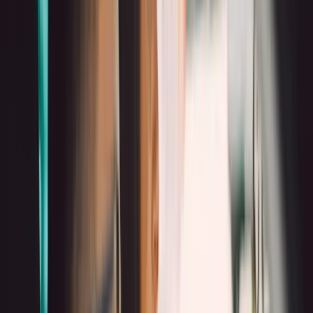
Infirmière en ligne
Formations (4)
Formation Développeur web mobile en ligne
Formation
Technicien systèmes & réseaux en ligne
Formation Technicien
informatique en ligne
Formation Cybersécurité en ligne
Secteurs
Animaux
BTP & Bâtiment
Bien-être, Esthétique &
Coiffure
Boulangerie, Pâtisserie & Cuisine
Commerce, vente &
tourisme
Compta, RH & Gestion paie
Espaces Verts, paysages
& nature
Immobilier
Mode
Mécanique auto & moto
Photo,
graphisme & dessin
Santé, Social & Petite enfance
Web &
Informatique
Formations éligibles CPF (1)
Certification ACACED Chien & Chat en ligne
Formations éligibles CPF (7)
CAP Électricien en ligne
Formation Plombier en ligne
TP
Conducteur de travaux en ligne
Formation Plombier-