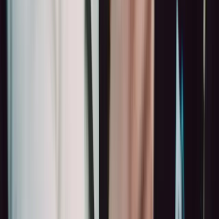
Skill & You est certifié Qualiopi
Skill & You est certifié Qualiopi. La certification Qualiopi
atteste de la qualité du processus de formation. C’est aussi ce
qui vous permet d’obtenir un financement public ou mutualisé
(CPF, France Travail, etc.) pour votre formation.
Découvrir
Vos témoignages nous inspirent
Découvrez les témoignages de nos anciens apprenants. Vous
aussi, faites vivre la communauté Skill & You en nous laissant
votre avis ! ❤️
Découvrir
Vos créations à l’honneur lors du défilé Top Skill
Le défilé Top Skill met en lumière les créations des
apprenants et des apprenantes dans les secteurs de la mode, de
la photographie et de l'art floral. Des dizaines d’élèves
rejoignent l’aventure chaque année ! Pourquoi pas vous ?