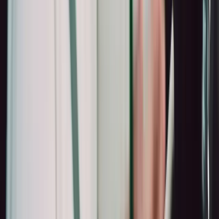
compléter un dispositif extérieur.
Découvrir
Alternance
Entreprises
Recrutement en apprentissage
CFA d'entreprise
Formation des
équipes
Nos offres entreprises
Recrutez vos apprentis avec Skill & You
Recrutez des apprentis avec l’aide de Skill & You ! Vous êtes
DRH, membre de la direction d’une entreprise ou responsable
de recrutement ? Vous avez des besoins réguliers en
apprentissage ? Nous vous aidons à identifier, recruter et
former les profils les plus adaptés à vos besoins. Découvrez
notre accompagnement humain et administratif sur mesure.
Découvrir