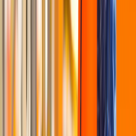
aux familles
Assistante maternelle
Auxiliaire de
puériculture
Auxiliaire de vie
Conseiller en insertion
professionnnelle
Diététicien
Infirmier
Moniteur
éducateur
Nounou
Nutritionniste
Puéricultrice
Secrétaire
médicale
Métiers (11)
Community manager
Développeur back-end
Développeur
front-end
Développeur web
Intégrateur web
Opérateur en
cybersécurité
Rédacteur web
Technicien
informatique
Webdesigner
Webmarketer
Webmaster
Financement
CPF
Alternance
France Travail
Financement personnel
Tous les financements
Financez votre formation grâce au CPF
Vous souhaitez profiter du CPF pour financer votre formation
? Nos parcours 100 % éligibles vous permettent d’apprendre
un nouveau métier ou de monter en compétences à votre
rythme. De la sélection de votre formation jusqu’à l’obtention
de votre diplôme ou de votre attestation, nous vous
accompagnons à chaque étape. Découvrez toutes nos
formations éligibles au CPF.