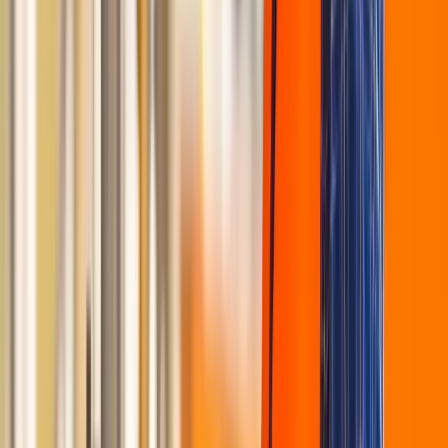
Artiste floral
Concepteur paysagiste
Conseiller en
jardinerie
Designer Floral
Dessinateur
paysagiste
Fleuriste
Fleuriste indépendant
Gestionnaire
d’espace naturel
Horticulteur
Jardinier
Paysagiste
Vendeur en
jardinerie
Métiers (10)
Adjoint administratif territorial
Agent de constatation des
douanes
Agent des finances publiques
Contrôleur des
douanes
Contrôleur des finances publiques
Contrôleur des
impôts
Gardien de prison
Inspecteur du permis de
conduire
Secrétaire administratif
Surveillant pénitentiaire
Métiers (5)
Administrateur de biens
Agent immobilier
Assistant
immobilier
Négociateur immobilier
Promoteur immobilier
Métiers (5)
Costumier
Couturier
Designer textile
Patronnier
Styliste
Métiers (17)