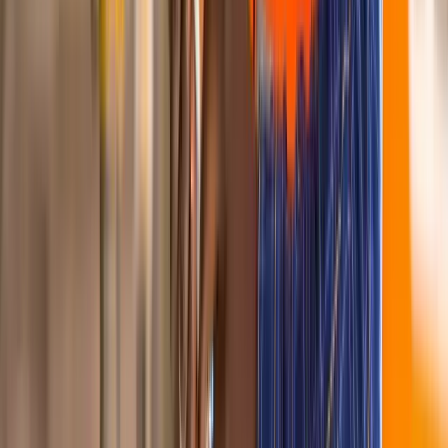
Skill & You, engagé pour la diversité et l’inclusion
Skill & You s’engage pour la diversité, la parité et l’inclusion,
tout en garantissant la qualité de ses formations. En facilitant
l’accès à l’éducation et à l’apprentissage en ligne, nous
accompagnons chacun et chacune d’entre vous vers la
réussite.
Découvrir
Campus Skill & You
Découvrez les écoles qui composent le campus online Skill &
You.
Découvrir
La marque Skill & You
Plongez dans la marque Skill & You et découvrez les
fondements et valeurs qui nous animent au quotidien . Ce qui
compte, c'est la suite !
Découvrir