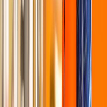
Carrossier réparateur
Carrossier-tôlier
Chef
mécanicien
Contrôleur technique
Débosseleur
Démonteur
Automobile
Dépanneur
Dépanneur-remorqueur
automobile
Garagiste
Monteur pneumatique
Motoriste
automobile
Mécanicien auto
Peintre automobile
Préparateur
automobile
Réparateur automobile
Technicien vitrage
automobile
Électricien de maintenance automobile
Métiers (6)
Dessinateur
Graphiste
Illustrateur
Infographiste
Maquettiste
PAO
Photographe
Métiers (10)
Gardien de la paix
Gendarme
Gendarme de
montagne
Policier
Policier judiciaire
Policier
motocycliste
Policier municipal
Policier national
Policier à
cheval
Sous officier gendarmerie
Métiers (21)
ATSEM
Accompagnant éducatif et social
Agent de
crèche
Agent de prévention et de médiation
Agent de service
médico-social
Aide médico-psychologique
Aide
soignant
Ambulancier
Animateur petite enfance
Assistant de vie