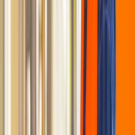
Aide conducteur de travaux
BIM manager
Chef de
chantier
Chef d’équipe BTP
Conducteur de
travaux
Coordinateur de travaux
Dessinateur en
bâtiment
Dessinateur-projeteur
Domoticien
Maître
d’oeuvre
Menuisier
Monteur en installations
thermiques
Métreur
Plombier
Électricien
Métiers (26)
Assistant chef de produit cosmétique /
maquillage
Barbier
Coach beauté
Coach coiffure
Coach de
vie
Coiffeur
Coloriste permanentiste
Conseiller en
image
Conseillère beauté
Conseillère beauté à
domicile
Conseillère en dermo-cosmétique
Conseillère en
parfumerie
Directeur artistique coiffure
Directeur artistique
maquillage
Esthéticienne
Formatrice en
esthétique
Hydrothérapeute
Hôtesse d’accueil en
spa
Maquilleur professionnel
Maquilleuse
Naturopathe
Praticien
en massage bien-être
Prothésiste ongulaire
Responsable de
spa
Sophrologue
Styliste visagiste
Métiers (8)
Boulanger
Chef à domicile
Chocolatier
Commis de
cuisine
Cuisinier
Cuisinier de collectivité
Pâtissier
Traiteur