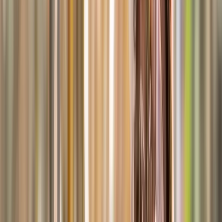
Formations (2)
CAP Fleuriste en ligne
Formation Gestion des espaces naturels
en ligne
Formations (8)
Formation Inspecteur du permis de conduire en
ligne
Formation Secrétaire administratif en ligne
Formation
Contrôleur des douanes en ligne
Formation Contrôleur des
finances publiques en ligne
Prépa concours d'adjoint
administratif d'État principal en ligne
Prépa concours d'adjoint
administratif territorial principal en ligne
Prépa concours
commun de catégorie C en ligne
Formation Surveillant
pénitentiaire en ligne
Formations (2)
BTS Professions immobilières en ligne
Formation Assistant
immobilier en ligne
Formations (4)
CAP Couture & Mode en ligne
Formation Stylisme de mode
en ligne
Formation Couture en ligne
Bac pro Couture en ligne