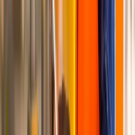
Créez votre CFA d'entreprise avec Skill & You
Vous souhaitez mettre en place un Centre de Formation
d'Apprentis (CFA) au sein de votre entreprise ? Avec Skill &
You, formez des talents adaptés à vos besoins grâce à une
solution clé en main. Créez dès maintenant votre CFA interne
et bénéficiez de notre accompagnement sur mesure pour
renforcer votre autonomie dans la formation professionnelle.
Découvrir
Formez vos équipes en interne avec Skill & You
Renforcez les compétences de vos collaborateurs et valorisez
votre marque employeur avec Skill & You ! Nos solutions de
formation interne incluent une plateforme d'e-learning
performante et des formations en marque blanche adaptées à
vos besoins spécifiques. Découvrez dès maintenant comment
booster la performance de vos équipes et dynamiser vos
talents.
Découvrir
Campus
Blog
Notre expertise pédagogique
Nos engagements
Nos