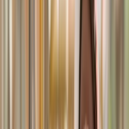
Formations (5)
Formation Soigneur animalier en ligne
Formation Auxiliaire
vétérinaire en ligne
Offre duo Auxiliaire de santé animale -
Soigneur animalier
Formation Éducateur canin en
ligne
Certification ACACED Chien & Chat en ligne
Formations (9)
CAP Électricien en ligne
Formation Plombier en ligne
TP
Conducteur de travaux en ligne
Formation Conducteur de
travaux en ligne
Formation Plombier-chauffagiste en
ligne
CAP Menuisier-fabricant en ligne
Bac pro MELEC en
ligne
BTS Bâtiment en ligne
Formation Maître d'œuvre en
ligne
Formations (10)
Formation Sophrologie en ligne
Formation Naturopathe en
ligne
Formation Coach de vie en ligne
BTS Esthétique en
ligne
BTS Coiffure en ligne
CAP Coiffure en ligne
CAP
Esthétique en ligne
Bac pro Esthétique en ligne
Formation
Massage bien-être en ligne
BP Coiffure en ligne
Formations (3)