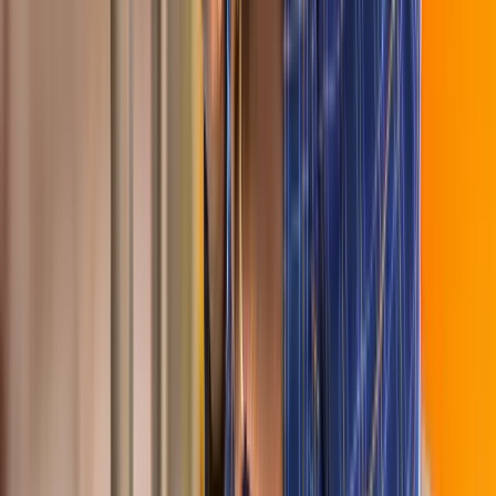
Découvrir
Demander la documentation
Être rappelé.e