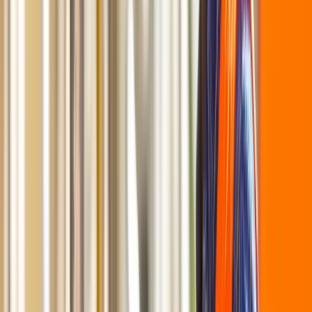
BTS Diététique et nutrition en ligne
BTS Professions
immobilières en ligne
BTS Bâtiment en ligne
BTS NDRC en
ligne
BTS MCO en ligne
BTS Esthétique en ligne
BTS
Coiffure en ligne
BTS Tourisme en ligne
Formations (15)
CAP AEPE - Petite enfance en ligne
CAP Couture & Mode en
ligne
CAP Mécanique auto en ligne
Formation Plombier en
ligne
CAP Fleuriste en ligne
CAP Mécanique moto en
ligne
Formation Plombier-chauffagiste en ligne
CAP
Menuisier-fabricant en ligne
CAP Pâtissier en ligne
CAP
Coiffure en ligne
CAP Equipier polyvalent du commerce en
ligne
CAP Esthétique en ligne
CAP Cuisine en ligne
CAP
Boulanger en ligne
CAP Carrosserie en ligne
Formations (6)
Bac pro MELEC en ligne
Bac pro Maintenance des véhicules
autos en ligne
Bac pro Couture en ligne
Bac pro Photographie
en ligne
Bac pro ASSP en ligne
Bac pro Esthétique en ligne
Formations (20)
Formation Secrétaire médicale en ligne
Formation