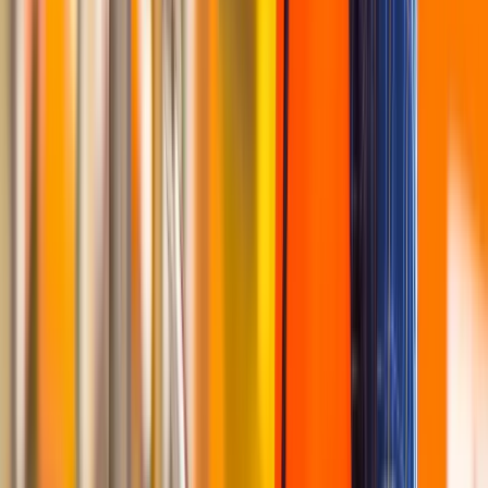
Financez votre formation avec l'aide de France Travail
Demandeur d’emploi ? Formez-vous avec un financement de
France Travail. Trouvez la formation qui vous correspond et
bénéficiez d’un accompagnement complet : coaching, aide à
la recherche d’un stage et d’un emploi, classes virtuelles…
Avec Skill & You, votre projet de réinsertion professionnelle
est entre de bonnes mains.
Découvrir
Profitez de nos solutions de paiement échelonné
Vous souhaitez connaître nos solutions de financement
personnel ? Optez pour une formation flexible et adaptée à
vos besoins, avec des facilités de paiement échelonné. Profitez
d’une grande autonomie dans le choix et dans la date de début
de votre parcours, ou mobilisez l’autofinancement pour