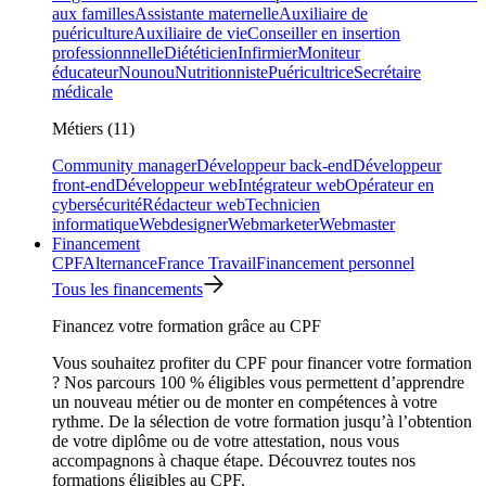
aux familles
Assistante maternelle
Auxiliaire de
puériculture
Auxiliaire de vie
Conseiller en insertion
professionnnelle
Diététicien
Infirmier
Moniteur
éducateur
Nounou
Nutritionniste
Puéricultrice
Secrétaire
médicale
Métiers (11)
Community manager
Développeur back-end
Développeur
front-end
Développeur web
Intégrateur web
Opérateur en
cybersécurité
Rédacteur web
Technicien
informatique
Webdesigner
Webmarketer
Webmaster
Financement
CPF
Alternance
France Travail
Financement personnel
Tous les financements
Financez votre formation grâce au CPF
Vous souhaitez profiter du CPF pour financer votre formation
? Nos parcours 100 % éligibles vous permettent d’apprendre
un nouveau métier ou de monter en compétences à votre
rythme. De la sélection de votre formation jusqu’à l’obtention
de votre diplôme ou de votre attestation, nous vous
accompagnons à chaque étape. Découvrez toutes nos
formations éligibles au CPF.