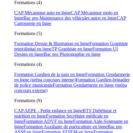
Formations (4)
CAP Mécanique auto en ligne
CAP Mécanique moto en
ligne
Bac pro Maintenance des véhicules autos en ligne
CAP
Carrosserie en ligne
Formations (5)
Formation Dessin & Illustration en ligne
Formation Graphiste
print/digital en ligne
TP Graphiste en ligne
Formation UI
Design en ligne
Bac pro Photographie en ligne
Formations (4)
Formation Gardien de la paix en ligne
Formation Gendarmerie
en ligne (prépa concours interne)
Formation Gardien-brigadier
de police municipale
Formation Gendarmerie en ligne (prépa
concours externe)
Formations (9)
CAP AEPE - Petite enfance en ligne
BTS Diététique et
nutrition en ligne
Formation Secrétaire médicale en
ligne
Formation ADVF en ligne
Formation Aide-Soignante en
ligne
Formation Auxiliaire de puériculture en ligne
Bac pro
ASSP en ligne
Formation ATSEM en ligne
Formation