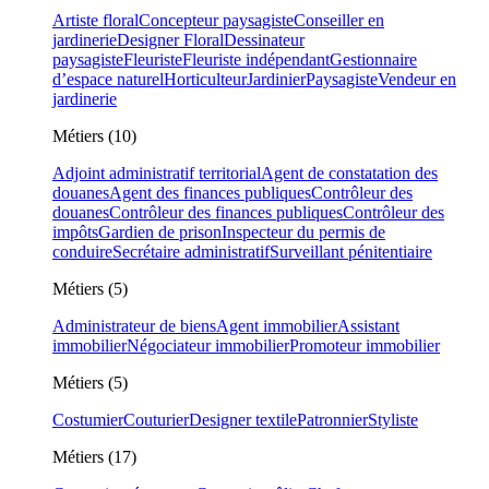
Artiste floral
Concepteur paysagiste
Conseiller en
jardinerie
Designer Floral
Dessinateur
paysagiste
Fleuriste
Fleuriste indépendant
Gestionnaire
d’espace naturel
Horticulteur
Jardinier
Paysagiste
Vendeur en
jardinerie
Métiers (10)
Adjoint administratif territorial
Agent de constatation des
douanes
Agent des finances publiques
Contrôleur des
douanes
Contrôleur des finances publiques
Contrôleur des
impôts
Gardien de prison
Inspecteur du permis de
conduire
Secrétaire administratif
Surveillant pénitentiaire
Métiers (5)
Administrateur de biens
Agent immobilier
Assistant
immobilier
Négociateur immobilier
Promoteur immobilier
Métiers (5)
Costumier
Couturier
Designer textile
Patronnier
Styliste
Métiers (17)