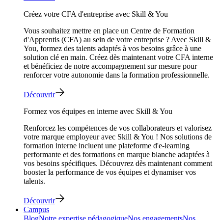
Créez votre CFA d'entreprise avec Skill & You
Vous souhaitez mettre en place un Centre de Formation
d'Apprentis (CFA) au sein de votre entreprise ? Avec Skill &
You, formez des talents adaptés à vos besoins grâce à une
solution clé en main. Créez dès maintenant votre CFA interne
et bénéficiez de notre accompagnement sur mesure pour
renforcer votre autonomie dans la formation professionnelle.
Découvrir
Formez vos équipes en interne avec Skill & You
Renforcez les compétences de vos collaborateurs et valorisez
votre marque employeur avec Skill & You ! Nos solutions de
formation interne incluent une plateforme d'e-learning
performante et des formations en marque blanche adaptées à
vos besoins spécifiques. Découvrez dès maintenant comment
booster la performance de vos équipes et dynamiser vos
talents.
Découvrir
Campus
Blog
Notre expertise pédagogique
Nos engagements
Nos