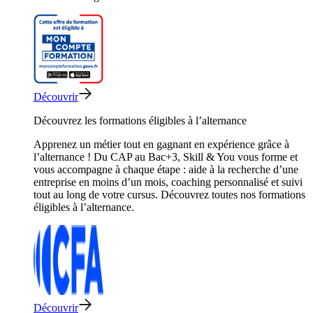
Découvrir
Découvrez les formations éligibles à l’alternance
Apprenez un métier tout en gagnant en expérience grâce à
l’alternance ! Du CAP au Bac+3, Skill & You vous forme et
vous accompagne à chaque étape : aide à la recherche d’une
entreprise en moins d’un mois, coaching personnalisé et suivi
tout au long de votre cursus. Découvrez toutes nos formations
éligibles à l’alternance.
Découvrir