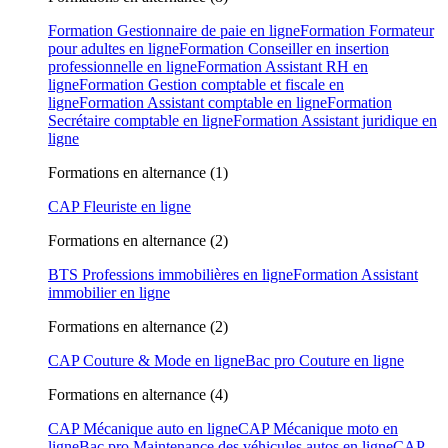
Formation Gestionnaire de paie en ligne
Formation Formateur
pour adultes en ligne
Formation Conseiller en insertion
professionnelle en ligne
Formation Assistant RH en
ligne
Formation Gestion comptable et fiscale en
ligne
Formation Assistant comptable en ligne
Formation
Secrétaire comptable en ligne
Formation Assistant juridique en
ligne
Formations en alternance (1)
CAP Fleuriste en ligne
Formations en alternance (2)
BTS Professions immobilières en ligne
Formation Assistant
immobilier en ligne
Formations en alternance (2)
CAP Couture & Mode en ligne
Bac pro Couture en ligne
Formations en alternance (4)
CAP Mécanique auto en ligne
CAP Mécanique moto en
ligne
Bac pro Maintenance des véhicules autos en ligne
CAP