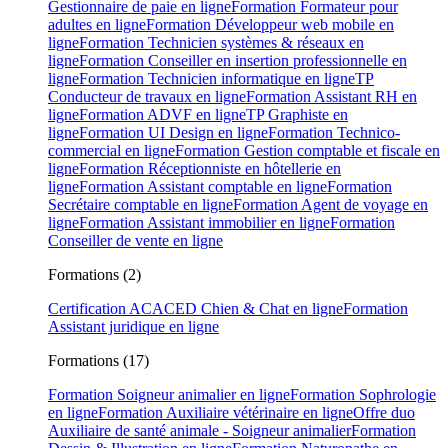
Gestionnaire de paie en ligne
Formation Formateur pour
adultes en ligne
Formation Développeur web mobile en
ligne
Formation Technicien systèmes & réseaux en
ligne
Formation Conseiller en insertion professionnelle en
ligne
Formation Technicien informatique en ligne
TP
Conducteur de travaux en ligne
Formation Assistant RH en
ligne
Formation ADVF en ligne
TP Graphiste en
ligne
Formation UI Design en ligne
Formation Technico-
commercial en ligne
Formation Gestion comptable et fiscale en
ligne
Formation Réceptionniste en hôtellerie en
ligne
Formation Assistant comptable en ligne
Formation
Secrétaire comptable en ligne
Formation Agent de voyage en
ligne
Formation Assistant immobilier en ligne
Formation
Conseiller de vente en ligne
Formations (2)
Certification ACACED Chien & Chat en ligne
Formation
Assistant juridique en ligne
Formations (17)
Formation Soigneur animalier en ligne
Formation Sophrologie
en ligne
Formation Auxiliaire vétérinaire en ligne
Offre duo
Auxiliaire de santé animale - Soigneur animalier
Formation