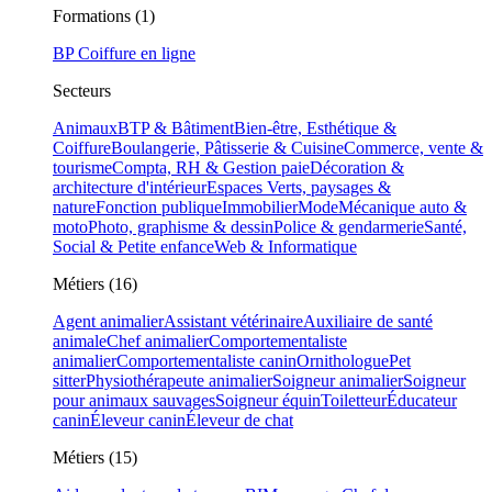
Formations (1)
BP Coiffure en ligne
Secteurs
Animaux
BTP & Bâtiment
Bien-être, Esthétique &
Coiffure
Boulangerie, Pâtisserie & Cuisine
Commerce, vente &
tourisme
Compta, RH & Gestion paie
Décoration &
architecture d'intérieur
Espaces Verts, paysages &
nature
Fonction publique
Immobilier
Mode
Mécanique auto &
moto
Photo, graphisme & dessin
Police & gendarmerie
Santé,
Social & Petite enfance
Web & Informatique
Métiers (16)
Agent animalier
Assistant vétérinaire
Auxiliaire de santé
animale
Chef animalier
Comportementaliste
animalier
Comportementaliste canin
Ornithologue
Pet
sitter
Physiothérapeute animalier
Soigneur animalier
Soigneur
pour animaux sauvages
Soigneur équin
Toiletteur
Éducateur
canin
Éleveur canin
Éleveur de chat
Métiers (15)