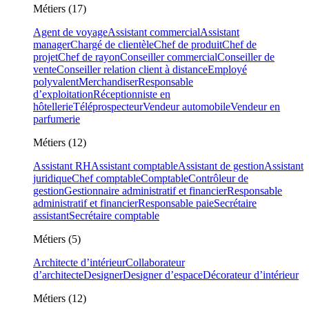
Métiers (17)
Agent de voyage
Assistant commercial
Assistant
manager
Chargé de clientèle
Chef de produit
Chef de
projet
Chef de rayon
Conseiller commercial
Conseiller de
vente
Conseiller relation client à distance
Employé
polyvalent
Merchandiser
Responsable
d’exploitation
Réceptionniste en
hôtellerie
Téléprospecteur
Vendeur automobile
Vendeur en
parfumerie
Métiers (12)
Assistant RH
Assistant comptable
Assistant de gestion
Assistant
juridique
Chef comptable
Comptable
Contrôleur de
gestion
Gestionnaire administratif et financier
Responsable
administratif et financier
Responsable paie
Secrétaire
assistant
Secrétaire comptable
Métiers (5)
Architecte d’intérieur
Collaborateur
d’architecte
Designer
Designer d’espace
Décorateur d’intérieur
Métiers (12)