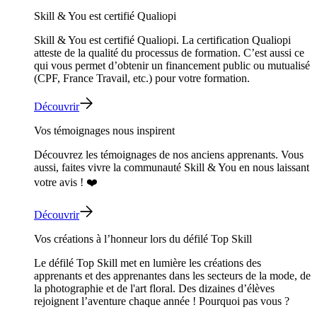
Skill & You est certifié Qualiopi
Skill & You est certifié Qualiopi. La certification Qualiopi
atteste de la qualité du processus de formation. C’est aussi ce
qui vous permet d’obtenir un financement public ou mutualisé
(CPF, France Travail, etc.) pour votre formation.
Découvrir
Vos témoignages nous inspirent
Découvrez les témoignages de nos anciens apprenants. Vous
aussi, faites vivre la communauté Skill & You en nous laissant
votre avis ! ❤️
Découvrir
Vos créations à l’honneur lors du défilé Top Skill
Le défilé Top Skill met en lumière les créations des
apprenants et des apprenantes dans les secteurs de la mode, de
la photographie et de l'art floral. Des dizaines d’élèves
rejoignent l’aventure chaque année ! Pourquoi pas vous ?