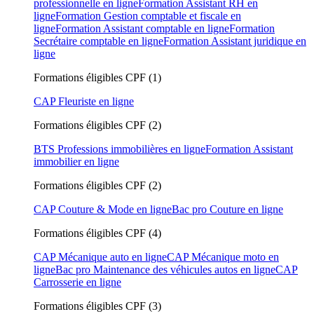
professionnelle en ligne
Formation Assistant RH en
ligne
Formation Gestion comptable et fiscale en
ligne
Formation Assistant comptable en ligne
Formation
Secrétaire comptable en ligne
Formation Assistant juridique en
ligne
Formations éligibles CPF (1)
CAP Fleuriste en ligne
Formations éligibles CPF (2)
BTS Professions immobilières en ligne
Formation Assistant
immobilier en ligne
Formations éligibles CPF (2)
CAP Couture & Mode en ligne
Bac pro Couture en ligne
Formations éligibles CPF (4)
CAP Mécanique auto en ligne
CAP Mécanique moto en
ligne
Bac pro Maintenance des véhicules autos en ligne
CAP
Carrosserie en ligne
Formations éligibles CPF (3)