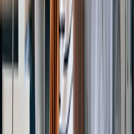
Dessin & Illustration en ligne
Formation Naturopathe en
ligne
Formation Conducteur de travaux en ligne
Formation
Graphiste print/digital en ligne
Formation Éducateur canin en
ligne
Formation Stylisme de mode en ligne
Formation
Décorateur d'intérieur en ligne
Formation Couture en
ligne
Formation Maître d'œuvre en ligne
Formation Coach de
vie en ligne
Formation Gestion des espaces naturels en
ligne
Formation Massage bien-être en ligne
Formation
Cybersécurité en ligne
Formations (16)
Formation Gardien de la paix en ligne
Formation Gendarmerie
en ligne (prépa concours interne)
Formation Inspecteur du
permis de conduire en ligne
Formation Gardien-brigadier de
police municipale
Formation Gendarmerie en ligne (prépa
concours externe)
Formation Aide-Soignante en
ligne
Formation Auxiliaire de puériculture en ligne
Formation
Secrétaire administratif en ligne
Formation ATSEM en
ligne
Formation Infirmière en ligne
Formation Contrôleur des
douanes en ligne
Formation Contrôleur des finances publiques
en ligne
Prépa concours d'adjoint administratif d'État principal
en ligne
Prépa concours d'adjoint administratif territorial
principal en ligne
Prépa concours commun de catégorie C en
ligne
Formation Surveillant pénitentiaire en ligne