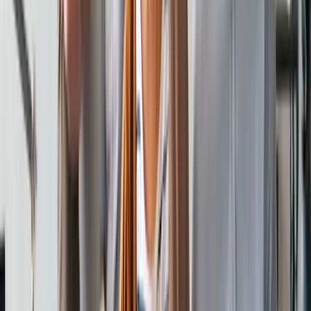
BTS Diététique et nutrition en ligne
BTS Professions
immobilières en ligne
BTS Bâtiment en ligne
BTS NDRC en
ligne
BTS MCO en ligne
BTS Esthétique en ligne
BTS
Coiffure en ligne
BTS Tourisme en ligne
Formations (15)
CAP AEPE - Petite enfance en ligne
CAP Couture & Mode en
ligne
CAP Mécanique auto en ligne
Formation Plombier en
ligne
CAP Fleuriste en ligne
CAP Mécanique moto en
ligne
Formation Plombier-chauffagiste en ligne
CAP
Menuisier-fabricant en ligne
CAP Pâtissier en ligne
CAP
Coiffure en ligne
CAP Equipier polyvalent du commerce en
ligne
CAP Esthétique en ligne
CAP Cuisine en ligne
CAP
Boulanger en ligne
CAP Carrosserie en ligne
Formations (6)
Bac pro MELEC en ligne
Bac pro Maintenance des véhicules
autos en ligne
Bac pro Couture en ligne
Bac pro Photographie
en ligne
Bac pro ASSP en ligne
Bac pro Esthétique en ligne
Formations (20)
Formation Secrétaire médicale en ligne
Formation