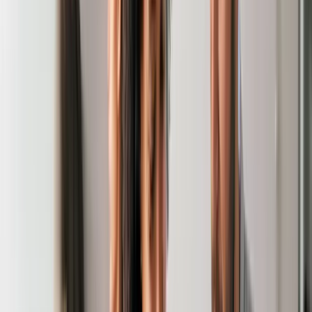
TP Graphiste en ligne
Formation UI Design en ligne
Bac pro
Photographie en ligne
Formations éligibles CPF (5)
CAP AEPE - Petite enfance en ligne
BTS Diététique et
nutrition en ligne
Formation Secrétaire médicale en
ligne
Formation ADVF en ligne
Bac pro ASSP en ligne
Formations éligibles CPF (3)
Formation Développeur web mobile en ligne
Formation
Technicien systèmes & réseaux en ligne
Formation Technicien
informatique en ligne
Secteurs
BTP & Bâtiment
Bien-être, Esthétique & Coiffure
Boulangerie,
Pâtisserie & Cuisine
Commerce, vente & tourisme
Compta,
RH & Gestion paie
Espaces Verts, paysages &
nature
Immobilier
Mode
Mécanique auto & moto
Photo,
graphisme & dessin
Santé, Social & Petite enfance
Web &
Informatique
Formations en alternance (7)