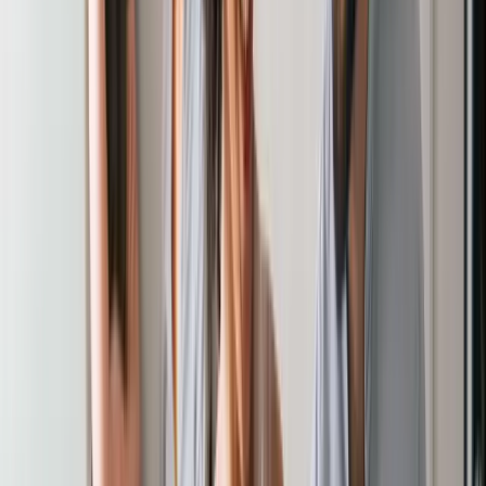
Formation Gestionnaire de paie en ligne
Formation Formateur
pour adultes en ligne
Formation Conseiller en insertion
professionnelle en ligne
Formation Assistant RH en
ligne
Formation Gestion comptable et fiscale en
ligne
Formation Assistant comptable en ligne
Formation
Secrétaire comptable en ligne
Formation Assistant juridique en
ligne
Formations en alternance (1)
CAP Fleuriste en ligne
Formations en alternance (2)
BTS Professions immobilières en ligne
Formation Assistant
immobilier en ligne
Formations en alternance (2)
CAP Couture & Mode en ligne
Bac pro Couture en ligne
Formations en alternance (4)
CAP Mécanique auto en ligne
CAP Mécanique moto en
ligne
Bac pro Maintenance des véhicules autos en ligne
CAP