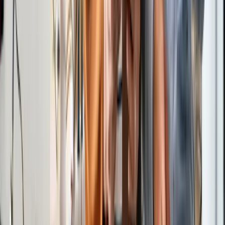
aux familles
Assistante maternelle
Auxiliaire de
puériculture
Auxiliaire de vie
Conseiller en insertion
professionnnelle
Diététicien
Infirmier
Moniteur
éducateur
Nounou
Nutritionniste
Puéricultrice
Secrétaire
médicale
Métiers (11)
Community manager
Développeur back-end
Développeur
front-end
Développeur web
Intégrateur web
Opérateur en
cybersécurité
Rédacteur web
Technicien
informatique
Webdesigner
Webmarketer
Webmaster
Financement
CPF
Alternance
France Travail
Financement personnel
Tous les financements
Financez votre formation grâce au CPF
Vous souhaitez profiter du CPF pour financer votre formation
? Nos parcours 100 % éligibles vous permettent d’apprendre
un nouveau métier ou de monter en compétences à votre
rythme. De la sélection de votre formation jusqu’à l’obtention
de votre diplôme ou de votre attestation, nous vous
accompagnons à chaque étape. Découvrez toutes nos
formations éligibles au CPF.