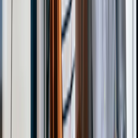
Aide conducteur de travaux
BIM manager
Chef de
chantier
Chef d’équipe BTP
Conducteur de
travaux
Coordinateur de travaux
Dessinateur en
bâtiment
Dessinateur-projeteur
Domoticien
Maître
d’oeuvre
Menuisier
Monteur en installations
thermiques
Métreur
Plombier
Électricien
Métiers (26)
Assistant chef de produit cosmétique /
maquillage
Barbier
Coach beauté
Coach coiffure
Coach de
vie
Coiffeur
Coloriste permanentiste
Conseiller en
image
Conseillère beauté
Conseillère beauté à
domicile
Conseillère en dermo-cosmétique
Conseillère en
parfumerie
Directeur artistique coiffure
Directeur artistique
maquillage
Esthéticienne
Formatrice en
esthétique
Hydrothérapeute
Hôtesse d’accueil en
spa
Maquilleur professionnel
Maquilleuse
Naturopathe
Praticien
en massage bien-être
Prothésiste ongulaire
Responsable de
spa
Sophrologue
Styliste visagiste
Métiers (8)
Boulanger
Chef à domicile
Chocolatier
Commis de
cuisine
Cuisinier
Cuisinier de collectivité
Pâtissier
Traiteur