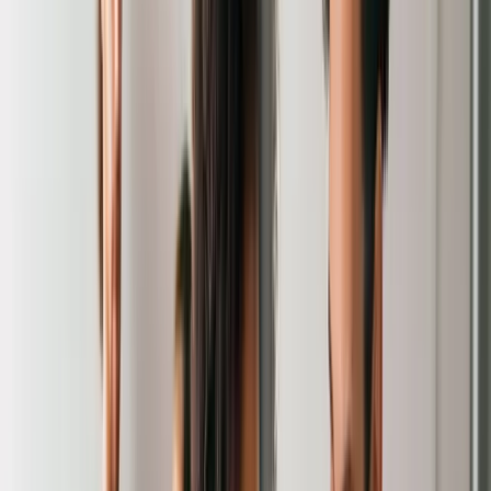
chauffagiste en ligne
CAP Menuisier-fabricant en ligne
Bac pro
MELEC en ligne
BTS Bâtiment en ligne
Formations éligibles CPF (6)
BTS Esthétique en ligne
BTS Coiffure en ligne
CAP Coiffure
en ligne
CAP Esthétique en ligne
Bac pro Esthétique en
ligne
BP Coiffure en ligne
Formations éligibles CPF (3)
CAP Pâtissier en ligne
CAP Cuisine en ligne
CAP Boulanger
en ligne
Formations éligibles CPF (8)
Formation Technico-commercial en ligne
Formation
Réceptionniste en hôtellerie en ligne
BTS NDRC en ligne
BTS
MCO en ligne
Formation Agent de voyage en ligne
Formation
Conseiller de vente en ligne
CAP Equipier polyvalent du
commerce en ligne
BTS Tourisme en ligne
Formations éligibles CPF (8)
Formation Gestionnaire de paie en ligne
Formation Formateur
pour adultes en ligne
Formation Conseiller en insertion