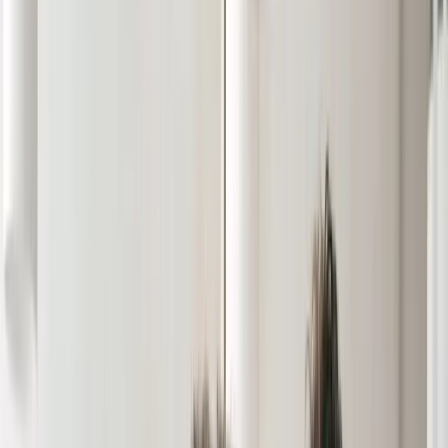
CAP Pâtissier en ligne
CAP Cuisine en ligne
CAP Boulanger
en ligne
Formations (8)
Formation Technico-commercial en ligne
Formation
Réceptionniste en hôtellerie en ligne
BTS NDRC en ligne
BTS
MCO en ligne
Formation Agent de voyage en ligne
Formation
Conseiller de vente en ligne
CAP Equipier polyvalent du
commerce en ligne
BTS Tourisme en ligne
Formations (8)
Formation Gestionnaire de paie en ligne
Formation Formateur
pour adultes en ligne
Formation Conseiller en insertion
professionnelle en ligne
Formation Assistant RH en
ligne
Formation Gestion comptable et fiscale en
ligne
Formation Assistant comptable en ligne
Formation
Secrétaire comptable en ligne
Formation Assistant juridique en
ligne
Formations (1)
Formation Décorateur d'intérieur en ligne