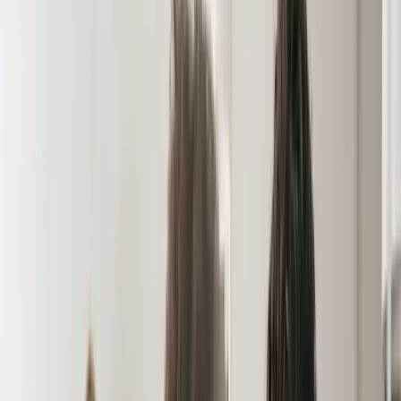
Formations (2)
CAP Fleuriste en ligne
Formation Gestion des espaces naturels
en ligne
Formations (8)
Formation Inspecteur du permis de conduire en
ligne
Formation Secrétaire administratif en ligne
Formation
Contrôleur des douanes en ligne
Formation Contrôleur des
finances publiques en ligne
Prépa concours d'adjoint
administratif d'État principal en ligne
Prépa concours d'adjoint
administratif territorial principal en ligne
Prépa concours
commun de catégorie C en ligne
Formation Surveillant
pénitentiaire en ligne
Formations (2)
BTS Professions immobilières en ligne
Formation Assistant
immobilier en ligne
Formations (4)
CAP Couture & Mode en ligne
Formation Stylisme de mode
en ligne
Formation Couture en ligne
Bac pro Couture en ligne