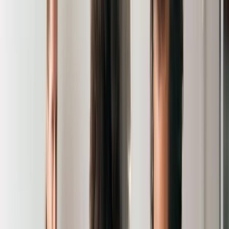
Infirmière en ligne
Formations (4)
Formation Développeur web mobile en ligne
Formation
Technicien systèmes & réseaux en ligne
Formation Technicien
informatique en ligne
Formation Cybersécurité en ligne
Secteurs
Animaux
BTP & Bâtiment
Bien-être, Esthétique &
Coiffure
Boulangerie, Pâtisserie & Cuisine
Commerce, vente &
tourisme
Compta, RH & Gestion paie
Espaces Verts, paysages
& nature
Immobilier
Mode
Mécanique auto & moto
Photo,
graphisme & dessin
Santé, Social & Petite enfance
Web &
Informatique
Formations éligibles CPF (1)
Certification ACACED Chien & Chat en ligne
Formations éligibles CPF (7)
CAP Électricien en ligne
Formation Plombier en ligne
TP
Conducteur de travaux en ligne
Formation Plombier-