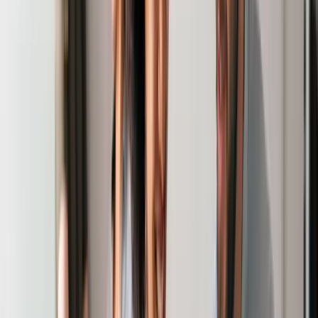
CAP Électricien en ligne
Formation Plombier en ligne
TP
Conducteur de travaux en ligne
Formation Plombier-
chauffagiste en ligne
CAP Menuisier-fabricant en ligne
Bac pro
MELEC en ligne
BTS Bâtiment en ligne
Formations en alternance (6)
BTS Esthétique en ligne
BTS Coiffure en ligne
CAP Coiffure
en ligne
CAP Esthétique en ligne
Bac pro Esthétique en
ligne
BP Coiffure en ligne
Formations en alternance (3)
CAP Pâtissier en ligne
CAP Cuisine en ligne
CAP Boulanger
en ligne
Formations en alternance (8)
Formation Technico-commercial en ligne
Formation
Réceptionniste en hôtellerie en ligne
BTS NDRC en ligne
BTS
MCO en ligne
Formation Agent de voyage en ligne
Formation
Conseiller de vente en ligne
CAP Equipier polyvalent du
commerce en ligne
BTS Tourisme en ligne
Formations en alternance (8)