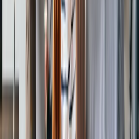
Gestionnaire de paie en ligne
Formation Formateur pour
adultes en ligne
Formation Développeur web mobile en
ligne
Formation Technicien systèmes & réseaux en
ligne
Formation Conseiller en insertion professionnelle en
ligne
Formation Technicien informatique en ligne
TP
Conducteur de travaux en ligne
Formation Assistant RH en
ligne
Formation ADVF en ligne
TP Graphiste en
ligne
Formation UI Design en ligne
Formation Technico-
commercial en ligne
Formation Gestion comptable et fiscale en
ligne
Formation Réceptionniste en hôtellerie en
ligne
Formation Assistant comptable en ligne
Formation
Secrétaire comptable en ligne
Formation Agent de voyage en
ligne
Formation Assistant immobilier en ligne
Formation
Conseiller de vente en ligne
Formations (2)
Certification ACACED Chien & Chat en ligne
Formation
Assistant juridique en ligne
Formations (17)
Formation Soigneur animalier en ligne
Formation Sophrologie
en ligne
Formation Auxiliaire vétérinaire en ligne
Offre duo
Auxiliaire de santé animale - Soigneur animalier
Formation