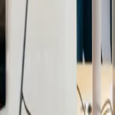
Formations éligibles CPF (6)
BTS Esthétique en ligne
BTS Coiffure en ligne
CAP Coiffure en
Formations éligibles CPF (3)
CAP Pâtissier en ligne
CAP Cuisine en ligne
CAP Boulanger en 
Formations éligibles CPF (8)
Formation Technico-commercial en ligne
Formation Réceptionnis
ligne
CAP Equipier polyvalent du commerce en ligne
BTS Touri
Formations éligibles CPF (8)
Formation Gestionnaire de paie en ligne
Formation Formateur po
et fiscale en ligne
Formation Assistant comptable en ligne
Format
Formations éligibles CPF (1)
CAP Fleuriste en ligne
Formations éligibles CPF (2)
BTS Professions immobilières en ligne
Formation Assistant immo