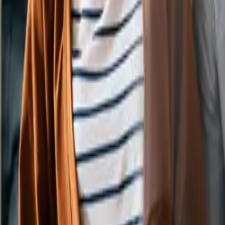
 ligne (prépa concours interne)
Formation Gardien-brigadier de police
 en ligne
Formation Secrétaire médicale en ligne
Formation ADVF en li
n ligne
Formation Infirmière en ligne
ien systèmes & réseaux en ligne
Formation Technicien informatique en 
angerie, Pâtisserie & Cuisine
Commerce, vente & tourisme
Compta, RH 
e & dessin
Santé, Social & Petite enfance
Web & Informatique
teur de travaux en ligne
Formation Plombier-chauffagiste en ligne
CAP 