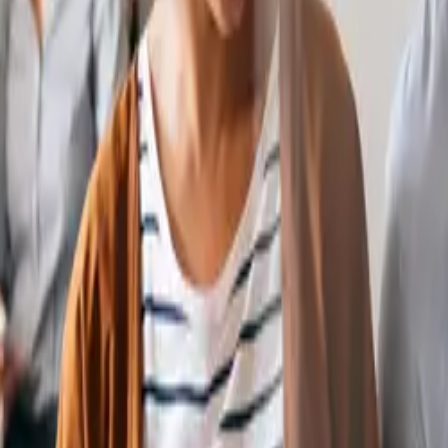
en ligne
Secrétaire administratif en ligne
Formation Contrôleur des douanes en l
ncours d'adjoint administratif territorial principal en ligne
Prépa concou
bilier en ligne
ligne
Formation Couture en ligne
Bac pro Couture en ligne
c pro Maintenance des véhicules autos en ligne
CAP Carrosserie en lig
nt/digital en ligne
TP Graphiste en ligne
Formation UI Design en ligne
B