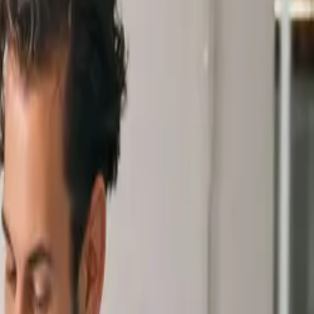
& Gestion paie
Décoration & architecture d'intérieur
Espaces Verts,
ocial & Petite enfance
Web & Informatique
ier
Formation Éducateur canin en ligne
Certification ACACED Chien