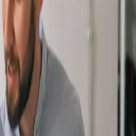
mation Plombier-chauffagiste en ligne
CAP Menuisier-fabricant en
 en ligne
CAP Coiffure en ligne
CAP Esthétique en ligne
Bac pro
ation Agent de voyage en ligne
Formation Conseiller de vente en
 ligne
Formation Assistant RH en ligne
Formation Gestion comptable
e