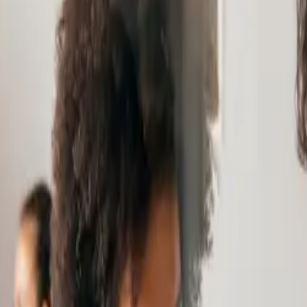
hes métiers
angerie, Pâtisserie & Cuisine
Commerce, vente & tourisme
Compta, RH 
e auto & moto
Photo, graphisme & dessin
Police & gendarmerie
Santé, S
rinaire en ligne
Offre duo Auxiliaire de santé animale - Soigneur animal