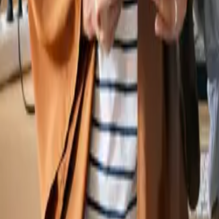
c pro Maintenance des véhicules autos en ligne
CAP Carrosserie en lig
tographie en ligne
 en ligne
Formation Secrétaire médicale en ligne
Formation ADVF en li
ien systèmes & réseaux en ligne
Formation Technicien informatique en 
Pâtisserie & Cuisine
Commerce, vente & tourisme
Compta, RH & Gestio
nfance
Web & Informatique