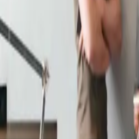
Formations (2)
CAP Fleuriste en ligne
Formation Gestion des espaces naturels 
Formations (8)
Formation Inspecteur du permis de conduire en ligne
Formation 
concours d'adjoint administratif d'État principal en ligne
Prépa co
en ligne
Formations (2)
BTS Professions immobilières en ligne
Formation Assistant immo
Formations (4)
CAP Couture & Mode en ligne
Formation Stylisme de mode en 
Formations (4)
CAP Mécanique auto en ligne
CAP Mécanique moto en ligne
Ba
Formations (5)
Formation Dessin & Illustration en ligne
Formation Graphiste pri