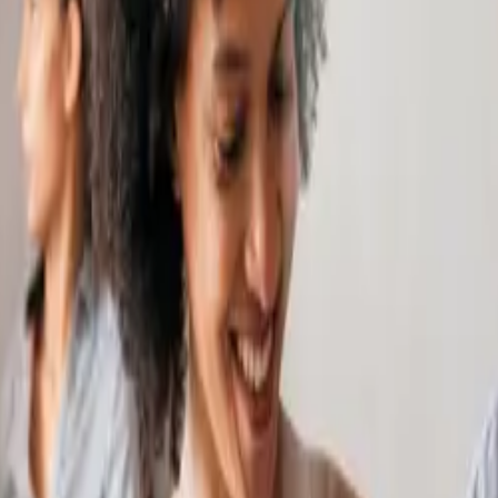
teur de travaux en ligne
Formation Conducteur de travaux en ligne
For
 Maître d'œuvre en ligne
e
Formation Coach de vie en ligne
BTS Esthétique en ligne
BTS Coiffure
ffure en ligne
ligne
te en hôtellerie en ligne
BTS NDRC en ligne
BTS MCO en ligne
Form
sme en ligne
ur adultes en ligne
Formation Conseiller en insertion professionnelle en
ion Secrétaire comptable en ligne
Formation Assistant juridique en lign