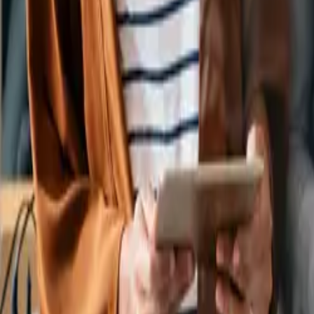
 ligne
CAP Esthétique en ligne
Bac pro Esthétique en ligne
BP Coiffure 
ligne
te en hôtellerie en ligne
BTS NDRC en ligne
BTS MCO en ligne
Form
sme en ligne
ur adultes en ligne
Formation Conseiller en insertion professionnelle en
ion Secrétaire comptable en ligne
Formation Assistant juridique en lign
bilier en ligne