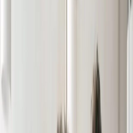
CAP Pâtissier en ligne
CAP Cuisine en ligne
CAP Boulanger
en ligne
Formations (8)
Formation Technico-commercial en ligne
Formation
Réceptionniste en hôtellerie en ligne
BTS NDRC en ligne
BTS
MCO en ligne
Formation Agent de voyage en ligne
Formation
Conseiller de vente en ligne
CAP Equipier polyvalent du
commerce en ligne
BTS Tourisme en ligne
Formations (8)
Formation Gestionnaire de paie en ligne
Formation Formateur
pour adultes en ligne
Formation Conseiller en insertion
professionnelle en ligne
Formation Assistant RH en
ligne
Formation Gestion comptable et fiscale en
ligne
Formation Assistant comptable en ligne
Formation
Secrétaire comptable en ligne
Formation Assistant juridique en
ligne
Formations (1)
Formation Décorateur d'intérieur en ligne