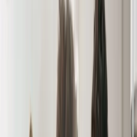
Formations (2)
CAP Fleuriste en ligne
Formation Gestion des espaces naturels
en ligne
Formations (8)
Formation Inspecteur du permis de conduire en
ligne
Formation Secrétaire administratif en ligne
Formation
Contrôleur des douanes en ligne
Formation Contrôleur des
finances publiques en ligne
Prépa concours d'adjoint
administratif d'État principal en ligne
Prépa concours d'adjoint
administratif territorial principal en ligne
Prépa concours
commun de catégorie C en ligne
Formation Surveillant
pénitentiaire en ligne
Formations (2)
BTS Professions immobilières en ligne
Formation Assistant
immobilier en ligne
Formations (4)
CAP Couture & Mode en ligne
Formation Stylisme de mode
en ligne
Formation Couture en ligne
Bac pro Couture en ligne