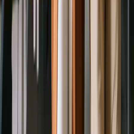
Skill & You est certifié Qualiopi
Skill & You est certifié Qualiopi. La certification Qualiopi
atteste de la qualité du processus de formation. C’est aussi ce
qui vous permet d’obtenir un financement public ou mutualisé
(CPF, France Travail, etc.) pour votre formation.
Découvrir
Vos témoignages nous inspirent
Découvrez les témoignages de nos anciens apprenants. Vous
aussi, faites vivre la communauté Skill & You en nous laissant
votre avis ! ❤️
Découvrir
Vos créations à l’honneur lors du défilé Top Skill
Le défilé Top Skill met en lumière les créations des
apprenants et des apprenantes dans les secteurs de la mode, de
la photographie et de l'art floral. Des dizaines d’élèves
rejoignent l’aventure chaque année ! Pourquoi pas vous ?