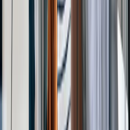
Formations (1)
BP Coiffure en ligne
Secteurs
Animaux
BTP & Bâtiment
Bien-être, Esthétique &
Coiffure
Boulangerie, Pâtisserie & Cuisine
Commerce, vente &
tourisme
Compta, RH & Gestion paie
Décoration &
architecture d'intérieur
Espaces Verts, paysages &
nature
Fonction publique
Immobilier
Mode
Mécanique auto &
moto
Photo, graphisme & dessin
Police & gendarmerie
Santé,
Social & Petite enfance
Web & Informatique
Métiers (16)
Agent animalier
Assistant vétérinaire
Auxiliaire de santé
animale
Chef animalier
Comportementaliste
animalier
Comportementaliste canin
Ornithologue
Pet
sitter
Physiothérapeute animalier
Soigneur animalier
Soigneur
pour animaux sauvages
Soigneur équin
Toiletteur
Éducateur
canin
Éleveur canin
Éleveur de chat
Métiers (15)