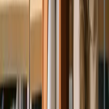
Skill & You, engagé pour la diversité et l’inclusion
Skill & You s’engage pour la diversité, la parité et l’inclusion,
tout en garantissant la qualité de ses formations. En facilitant
l’accès à l’éducation et à l’apprentissage en ligne, nous
accompagnons chacun et chacune d’entre vous vers la
réussite.
Découvrir
Campus Skill & You
Découvrez les écoles qui composent le campus online Skill &
You.
Découvrir
La marque Skill & You
Plongez dans la marque Skill & You et découvrez les
fondements et valeurs qui nous animent au quotidien . Ce qui
compte, c'est la suite !
Découvrir