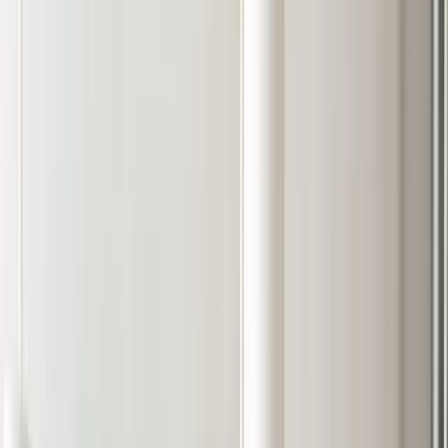
Espace élève
Espace professionnel
Formations
Secteurs
Formations CPF
Formations en
alternance
Diplômes
Fiches métiers
Toutes nos formations
Secteurs
Animaux
BTP & Bâtiment
Bien-être, Esthétique &
Coiffure
Boulangerie, Pâtisserie & Cuisine
Commerce, vente &
tourisme
Compta, RH & Gestion paie
Décoration &
architecture d'intérieur
Espaces Verts, paysages &
nature
Fonction publique
Immobilier
Mode
Mécanique auto &
moto
Photo, graphisme & dessin
Police & gendarmerie
Santé,
Social & Petite enfance
Web & Informatique