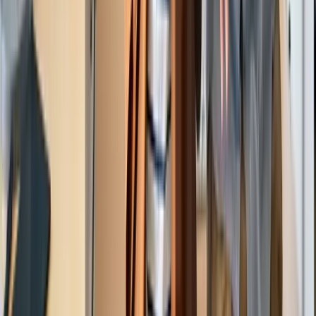
compléter un dispositif extérieur.
Découvrir
Alternance
Entreprises
Recrutement en apprentissage
CFA d'entreprise
Formation des
équipes
Nos offres entreprises
Recrutez vos apprentis avec Skill & You
Recrutez des apprentis avec l’aide de Skill & You ! Vous êtes
DRH, membre de la direction d’une entreprise ou responsable
de recrutement ? Vous avez des besoins réguliers en
apprentissage ? Nous vous aidons à identifier, recruter et
former les profils les plus adaptés à vos besoins. Découvrez
notre accompagnement humain et administratif sur mesure.
Découvrir