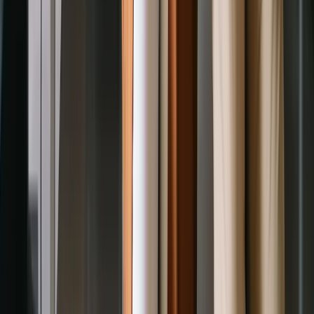
Découvrir
Demander la documentation
Être rappelé.e