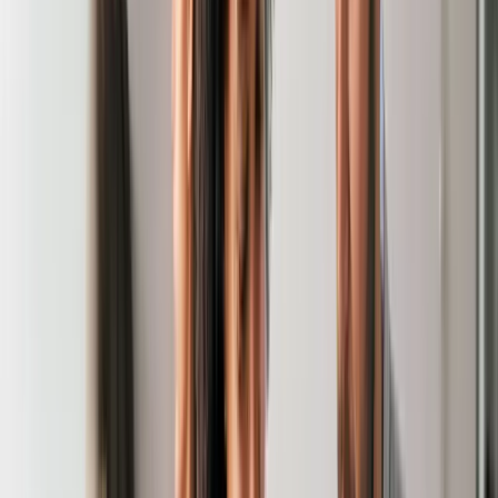
TP Graphiste en ligne
Formation UI Design en ligne
Bac pro
Photographie en ligne
Formations éligibles CPF (5)
CAP AEPE - Petite enfance en ligne
BTS Diététique et
nutrition en ligne
Formation Secrétaire médicale en
ligne
Formation ADVF en ligne
Bac pro ASSP en ligne
Formations éligibles CPF (3)
Formation Développeur web mobile en ligne
Formation
Technicien systèmes & réseaux en ligne
Formation Technicien
informatique en ligne
Secteurs
BTP & Bâtiment
Bien-être, Esthétique & Coiffure
Boulangerie,
Pâtisserie & Cuisine
Commerce, vente & tourisme
Compta,
RH & Gestion paie
Espaces Verts, paysages &
nature
Immobilier
Mode
Mécanique auto & moto
Photo,
graphisme & dessin
Santé, Social & Petite enfance
Web &
Informatique
Formations en alternance (7)