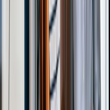
Aide conducteur de travaux
BIM manager
Chef de
chantier
Chef d’équipe BTP
Conducteur de
travaux
Coordinateur de travaux
Dessinateur en
bâtiment
Dessinateur-projeteur
Domoticien
Maître
d’oeuvre
Menuisier
Monteur en installations
thermiques
Métreur
Plombier
Électricien
Métiers (26)
Assistant chef de produit cosmétique /
maquillage
Barbier
Coach beauté
Coach coiffure
Coach de
vie
Coiffeur
Coloriste permanentiste
Conseiller en
image
Conseillère beauté
Conseillère beauté à
domicile
Conseillère en dermo-cosmétique
Conseillère en
parfumerie
Directeur artistique coiffure
Directeur artistique
maquillage
Esthéticienne
Formatrice en
esthétique
Hydrothérapeute
Hôtesse d’accueil en
spa
Maquilleur professionnel
Maquilleuse
Naturopathe
Praticien
en massage bien-être
Prothésiste ongulaire
Responsable de
spa
Sophrologue
Styliste visagiste
Métiers (8)
Boulanger
Chef à domicile
Chocolatier
Commis de
cuisine
Cuisinier
Cuisinier de collectivité
Pâtissier
Traiteur