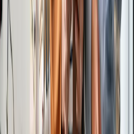
aux familles
Assistante maternelle
Auxiliaire de
puériculture
Auxiliaire de vie
Conseiller en insertion
professionnnelle
Diététicien
Infirmier
Moniteur
éducateur
Nounou
Nutritionniste
Puéricultrice
Secrétaire
médicale
Métiers (11)
Community manager
Développeur back-end
Développeur
front-end
Développeur web
Intégrateur web
Opérateur en
cybersécurité
Rédacteur web
Technicien
informatique
Webdesigner
Webmarketer
Webmaster
Financement
CPF
Alternance
France Travail
Financement personnel
Tous les financements
Financez votre formation grâce au CPF
Vous souhaitez profiter du CPF pour financer votre formation
? Nos parcours 100 % éligibles vous permettent d’apprendre
un nouveau métier ou de monter en compétences à votre
rythme. De la sélection de votre formation jusqu’à l’obtention
de votre diplôme ou de votre attestation, nous vous
accompagnons à chaque étape. Découvrez toutes nos
formations éligibles au CPF.