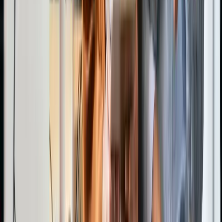
Carrossier réparateur
Carrossier-tôlier
Chef
mécanicien
Contrôleur technique
Débosseleur
Démonteur
Automobile
Dépanneur
Dépanneur-remorqueur
automobile
Garagiste
Monteur pneumatique
Motoriste
automobile
Mécanicien auto
Peintre automobile
Préparateur
automobile
Réparateur automobile
Technicien vitrage
automobile
Électricien de maintenance automobile
Métiers (6)
Dessinateur
Graphiste
Illustrateur
Infographiste
Maquettiste
PAO
Photographe
Métiers (10)
Gardien de la paix
Gendarme
Gendarme de
montagne
Policier
Policier judiciaire
Policier
motocycliste
Policier municipal
Policier national
Policier à
cheval
Sous officier gendarmerie
Métiers (21)
ATSEM
Accompagnant éducatif et social
Agent de
crèche
Agent de prévention et de médiation
Agent de service
médico-social
Aide médico-psychologique
Aide
soignant
Ambulancier
Animateur petite enfance
Assistant de vie