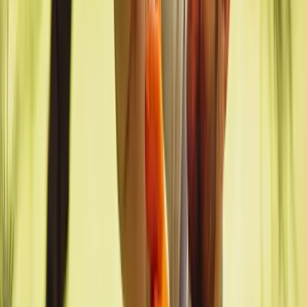
Formations (1)
BP Coiffure en ligne
Secteurs
Animaux
BTP & Bâtiment
Bien-être, Esthétique &
Coiffure
Boulangerie, Pâtisserie & Cuisine
Commerce, vente &
tourisme
Compta, RH & Gestion paie
Décoration &
architecture d'intérieur
Espaces Verts, paysages &
nature
Fonction publique
Immobilier
Mode
Mécanique auto &
moto
Photo, graphisme & dessin
Police & gendarmerie
Santé,
Social & Petite enfance
Web & Informatique
Métiers (16)
Agent animalier
Assistant vétérinaire
Auxiliaire de santé
animale
Chef animalier
Comportementaliste
animalier
Comportementaliste canin
Ornithologue
Pet
sitter
Physiothérapeute animalier
Soigneur animalier
Soigneur
pour animaux sauvages
Soigneur équin
Toiletteur
Éducateur
canin
Éleveur canin
Éleveur de chat
Métiers (15)