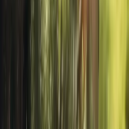
écoles
Notre marque
La certification Qualiopi
Avis et
témoignages
Top Skill
Campus
Le blog Skill & You
Conseils pratiques, décryptages métiers, tendances de la
formation à distance et retours d’expérience : le blog Skill &
You vous aide à mieux comprendre les parcours de formation
et les compétences d’aujourd’hui. Un espace pour s’informer,
prendre du recul et avancer plus sereinement dans ses projets
d’apprentissage.
Lire le blog
130 ans d’expérience à votre service
Skill & You allie savoir-faire et innovation. Bénéficiez d’un
parcours personnalisé incluant un service de coaching
optionnel. Assistez à des classes virtuelles et à des ateliers
pratiques. Grâce aux outils pédagogiques et aux logiciels,
progressez à votre rythme, où que vous soyez !
Découvrir