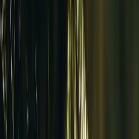
Infirmière en ligne
Formations (4)
Formation Développeur web mobile en ligne
Formation
Technicien systèmes & réseaux en ligne
Formation Technicien
informatique en ligne
Formation Cybersécurité en ligne
Secteurs
Animaux
BTP & Bâtiment
Bien-être, Esthétique &
Coiffure
Boulangerie, Pâtisserie & Cuisine
Commerce, vente &
tourisme
Compta, RH & Gestion paie
Espaces Verts, paysages
& nature
Immobilier
Mode
Mécanique auto & moto
Photo,
graphisme & dessin
Santé, Social & Petite enfance
Web &
Informatique
Formations éligibles CPF (1)
Certification ACACED Chien & Chat en ligne
Formations éligibles CPF (7)
CAP Électricien en ligne
Formation Plombier en ligne
TP
Conducteur de travaux en ligne
Formation Plombier-