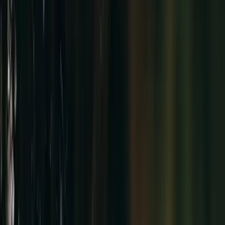
CAP Pâtissier en ligne
CAP Cuisine en ligne
CAP Boulanger
en ligne
Formations (8)
Formation Technico-commercial en ligne
Formation
Réceptionniste en hôtellerie en ligne
BTS NDRC en ligne
BTS
MCO en ligne
Formation Agent de voyage en ligne
Formation
Conseiller de vente en ligne
CAP Equipier polyvalent du
commerce en ligne
BTS Tourisme en ligne
Formations (8)
Formation Gestionnaire de paie en ligne
Formation Formateur
pour adultes en ligne
Formation Conseiller en insertion
professionnelle en ligne
Formation Assistant RH en
ligne
Formation Gestion comptable et fiscale en
ligne
Formation Assistant comptable en ligne
Formation
Secrétaire comptable en ligne
Formation Assistant juridique en
ligne
Formations (1)
Formation Décorateur d'intérieur en ligne