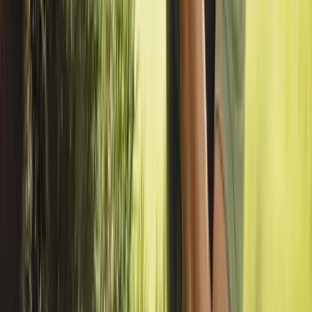
compléter un dispositif extérieur.
Découvrir
Alternance
Entreprises
Recrutement en apprentissage
CFA d'entreprise
Formation des
équipes
Nos offres entreprises
Recrutez vos apprentis avec Skill & You
Recrutez des apprentis avec l’aide de Skill & You ! Vous êtes
DRH, membre de la direction d’une entreprise ou responsable
de recrutement ? Vous avez des besoins réguliers en
apprentissage ? Nous vous aidons à identifier, recruter et
former les profils les plus adaptés à vos besoins. Découvrez
notre accompagnement humain et administratif sur mesure.
Découvrir