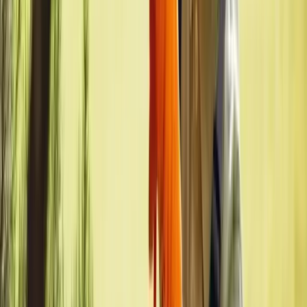
Artiste floral
Concepteur paysagiste
Conseiller en
jardinerie
Designer Floral
Dessinateur
paysagiste
Fleuriste
Fleuriste indépendant
Gestionnaire
d’espace naturel
Horticulteur
Jardinier
Paysagiste
Vendeur en
jardinerie
Métiers (10)
Adjoint administratif territorial
Agent de constatation des
douanes
Agent des finances publiques
Contrôleur des
douanes
Contrôleur des finances publiques
Contrôleur des
impôts
Gardien de prison
Inspecteur du permis de
conduire
Secrétaire administratif
Surveillant pénitentiaire
Métiers (5)
Administrateur de biens
Agent immobilier
Assistant
immobilier
Négociateur immobilier
Promoteur immobilier
Métiers (5)
Costumier
Couturier
Designer textile
Patronnier
Styliste
Métiers (17)