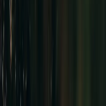
Formations (5)
Formation Soigneur animalier en ligne
Formation Auxiliaire
vétérinaire en ligne
Offre duo Auxiliaire de santé animale -
Soigneur animalier
Formation Éducateur canin en
ligne
Certification ACACED Chien & Chat en ligne
Formations (9)
CAP Électricien en ligne
Formation Plombier en ligne
TP
Conducteur de travaux en ligne
Formation Conducteur de
travaux en ligne
Formation Plombier-chauffagiste en
ligne
CAP Menuisier-fabricant en ligne
Bac pro MELEC en
ligne
BTS Bâtiment en ligne
Formation Maître d'œuvre en
ligne
Formations (10)
Formation Sophrologie en ligne
Formation Naturopathe en
ligne
Formation Coach de vie en ligne
BTS Esthétique en
ligne
BTS Coiffure en ligne
CAP Coiffure en ligne
CAP
Esthétique en ligne
Bac pro Esthétique en ligne
Formation
Massage bien-être en ligne
BP Coiffure en ligne
Formations (3)