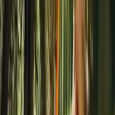
Carrosserie en ligne
Formations en alternance (2)
TP Graphiste en ligne
Formation UI Design en ligne
Formations en alternance (4)
CAP AEPE - Petite enfance en ligne
Formation Secrétaire
médicale en ligne
Formation ADVF en ligne
Bac pro ASSP en
ligne
Formations en alternance (3)
Formation Développeur web mobile en ligne
Formation
Technicien systèmes & réseaux en ligne
Formation Technicien
informatique en ligne
Diplômes
BTS
CAP
Bac pro
Titre professionnel
Certifications (RS,
RNCP)
Formations métiers
Prépa concours (Cat. A, B et
C)
Brevet professionnel
Formations (8)