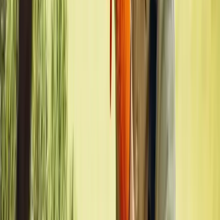
Carrossier réparateur
Carrossier-tôlier
Chef
mécanicien
Contrôleur technique
Débosseleur
Démonteur
Automobile
Dépanneur
Dépanneur-remorqueur
automobile
Garagiste
Monteur pneumatique
Motoriste
automobile
Mécanicien auto
Peintre automobile
Préparateur
automobile
Réparateur automobile
Technicien vitrage
automobile
Électricien de maintenance automobile
Métiers (6)
Dessinateur
Graphiste
Illustrateur
Infographiste
Maquettiste
PAO
Photographe
Métiers (10)
Gardien de la paix
Gendarme
Gendarme de
montagne
Policier
Policier judiciaire
Policier
motocycliste
Policier municipal
Policier national
Policier à
cheval
Sous officier gendarmerie
Métiers (21)
ATSEM
Accompagnant éducatif et social
Agent de
crèche
Agent de prévention et de médiation
Agent de service
médico-social
Aide médico-psychologique
Aide
soignant
Ambulancier
Animateur petite enfance
Assistant de vie