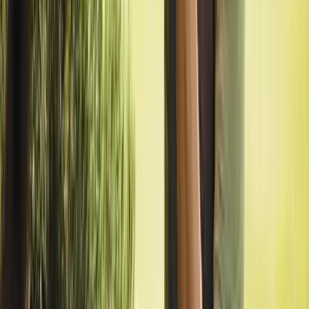
Financez votre formation avec l'aide de France Travail
Demandeur d’emploi ? Formez-vous avec un financement de
France Travail. Trouvez la formation qui vous correspond et
bénéficiez d’un accompagnement complet : coaching, aide à
la recherche d’un stage et d’un emploi, classes virtuelles…
Avec Skill & You, votre projet de réinsertion professionnelle
est entre de bonnes mains.
Découvrir
Profitez de nos solutions de paiement échelonné
Vous souhaitez connaître nos solutions de financement
personnel ? Optez pour une formation flexible et adaptée à
vos besoins, avec des facilités de paiement échelonné. Profitez
d’une grande autonomie dans le choix et dans la date de début
de votre parcours, ou mobilisez l’autofinancement pour