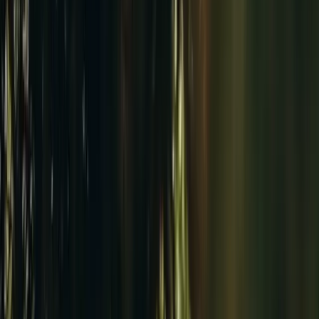
Formations (4)
CAP Mécanique auto en ligne
CAP Mécanique moto en
ligne
Bac pro Maintenance des véhicules autos en ligne
CAP
Carrosserie en ligne
Formations (5)
Formation Dessin & Illustration en ligne
Formation Graphiste
print/digital en ligne
TP Graphiste en ligne
Formation UI
Design en ligne
Bac pro Photographie en ligne
Formations (4)
Formation Gardien de la paix en ligne
Formation Gendarmerie
en ligne (prépa concours interne)
Formation Gardien-brigadier
de police municipale
Formation Gendarmerie en ligne (prépa
concours externe)
Formations (9)
CAP AEPE - Petite enfance en ligne
BTS Diététique et
nutrition en ligne
Formation Secrétaire médicale en
ligne
Formation ADVF en ligne
Formation Aide-Soignante en
ligne
Formation Auxiliaire de puériculture en ligne
Bac pro
ASSP en ligne
Formation ATSEM en ligne
Formation