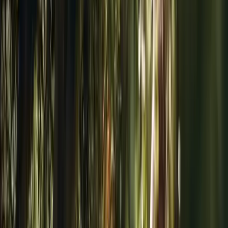
CAP Électricien en ligne
Formation Plombier en ligne
TP
Conducteur de travaux en ligne
Formation Plombier-
chauffagiste en ligne
CAP Menuisier-fabricant en ligne
Bac pro
MELEC en ligne
BTS Bâtiment en ligne
Formations en alternance (6)
BTS Esthétique en ligne
BTS Coiffure en ligne
CAP Coiffure
en ligne
CAP Esthétique en ligne
Bac pro Esthétique en
ligne
BP Coiffure en ligne
Formations en alternance (3)
CAP Pâtissier en ligne
CAP Cuisine en ligne
CAP Boulanger
en ligne
Formations en alternance (8)
Formation Technico-commercial en ligne
Formation
Réceptionniste en hôtellerie en ligne
BTS NDRC en ligne
BTS
MCO en ligne
Formation Agent de voyage en ligne
Formation
Conseiller de vente en ligne
CAP Equipier polyvalent du
commerce en ligne
BTS Tourisme en ligne
Formations en alternance (8)