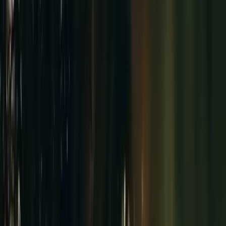
Formations (2)
CAP Fleuriste en ligne
Formation Gestion des espaces naturels
en ligne
Formations (8)
Formation Inspecteur du permis de conduire en
ligne
Formation Secrétaire administratif en ligne
Formation
Contrôleur des douanes en ligne
Formation Contrôleur des
finances publiques en ligne
Prépa concours d'adjoint
administratif d'État principal en ligne
Prépa concours d'adjoint
administratif territorial principal en ligne
Prépa concours
commun de catégorie C en ligne
Formation Surveillant
pénitentiaire en ligne
Formations (2)
BTS Professions immobilières en ligne
Formation Assistant
immobilier en ligne
Formations (4)
CAP Couture & Mode en ligne
Formation Stylisme de mode
en ligne
Formation Couture en ligne
Bac pro Couture en ligne