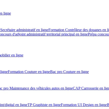
en ligne
Secrétaire administratif en ligne
Formation Contrôleur des douanes en l
ncours d'adjoint administratif territorial principal en ligne
Prépa concou
bilier en ligne
ligne
Formation Couture en ligne
Bac pro Couture en ligne
c pro Maintenance des véhicules autos en ligne
CAP Carrosserie en lig
nt/digital en ligne
TP Graphiste en ligne
Formation UI Design en ligne
B