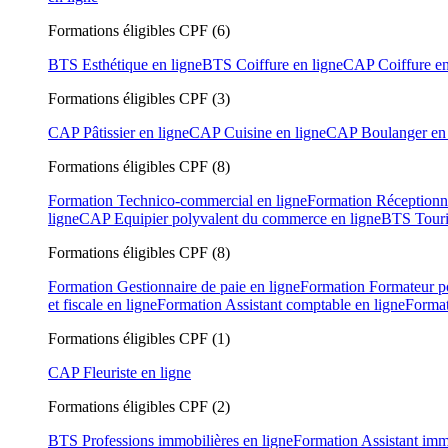
Formations éligibles CPF (6)
BTS Esthétique en ligne
BTS Coiffure en ligne
CAP Coiffure en
Formations éligibles CPF (3)
CAP Pâtissier en ligne
CAP Cuisine en ligne
CAP Boulanger en 
Formations éligibles CPF (8)
Formation Technico-commercial en ligne
Formation Réceptionnis
ligne
CAP Equipier polyvalent du commerce en ligne
BTS Touri
Formations éligibles CPF (8)
Formation Gestionnaire de paie en ligne
Formation Formateur po
et fiscale en ligne
Formation Assistant comptable en ligne
Format
Formations éligibles CPF (1)
CAP Fleuriste en ligne
Formations éligibles CPF (2)
BTS Professions immobilières en ligne
Formation Assistant immo