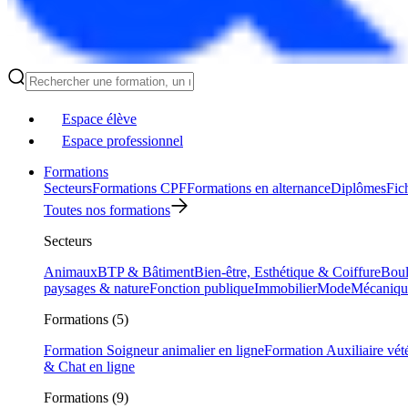
Espace élève
Espace professionnel
Formations
Secteurs
Formations CPF
Formations en alternance
Diplômes
Fic
Toutes nos formations
Secteurs
Animaux
BTP & Bâtiment
Bien-être, Esthétique & Coiffure
Boul
paysages & nature
Fonction publique
Immobilier
Mode
Mécaniqu
Formations (5)
Formation Soigneur animalier en ligne
Formation Auxiliaire vété
& Chat en ligne
Formations (9)