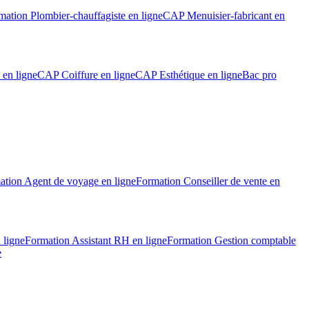
mation Plombier-chauffagiste en ligne
CAP Menuisier-fabricant en
 en ligne
CAP Coiffure en ligne
CAP Esthétique en ligne
Bac pro
ation Agent de voyage en ligne
Formation Conseiller de vente en
 ligne
Formation Assistant RH en ligne
Formation Gestion comptable
e