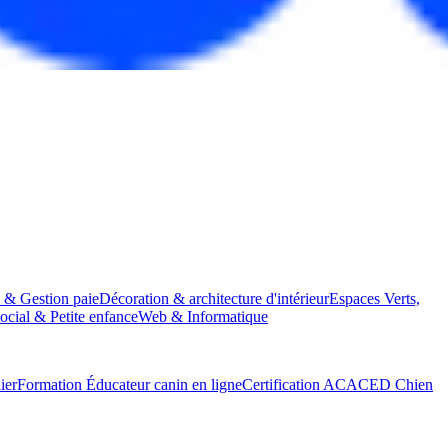
& Gestion paie
Décoration & architecture d'intérieur
Espaces Verts,
ocial & Petite enfance
Web & Informatique
ier
Formation Éducateur canin en ligne
Certification ACACED Chien