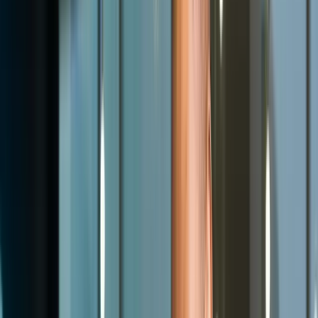
Espace élève
Espace professionnel
Formations
Secteurs
Formations CPF
Formations en
alternance
Diplômes
Fiches métiers
Toutes nos formations
Secteurs
Animaux
BTP & Bâtiment
Bien-être, Esthétique &
Coiffure
Boulangerie, Pâtisserie & Cuisine
Commerce, vente &
tourisme
Compta, RH & Gestion paie
Décoration &
architecture d'intérieur
Espaces Verts, paysages &
nature
Fonction publique
Immobilier
Mode
Mécanique auto &
moto
Photo, graphisme & dessin
Police & gendarmerie
Santé,
Social & Petite enfance
Web & Informatique