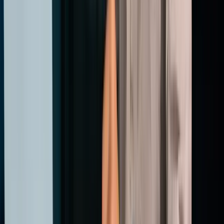
Artiste floral
Concepteur paysagiste
Conseiller en
jardinerie
Designer Floral
Dessinateur
paysagiste
Fleuriste
Fleuriste indépendant
Gestionnaire
d’espace naturel
Horticulteur
Jardinier
Paysagiste
Vendeur en
jardinerie
Métiers (10)
Adjoint administratif territorial
Agent de constatation des
douanes
Agent des finances publiques
Contrôleur des
douanes
Contrôleur des finances publiques
Contrôleur des
impôts
Gardien de prison
Inspecteur du permis de
conduire
Secrétaire administratif
Surveillant pénitentiaire
Métiers (5)
Administrateur de biens
Agent immobilier
Assistant
immobilier
Négociateur immobilier
Promoteur immobilier
Métiers (5)
Costumier
Couturier
Designer textile
Patronnier
Styliste
Métiers (17)