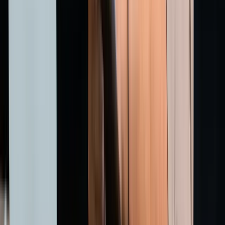
compléter un dispositif extérieur.
Découvrir
Alternance
Entreprises
Recrutement en apprentissage
CFA d'entreprise
Formation des
équipes
Nos offres entreprises
Recrutez vos apprentis avec Skill & You
Recrutez des apprentis avec l’aide de Skill & You ! Vous êtes
DRH, membre de la direction d’une entreprise ou responsable
de recrutement ? Vous avez des besoins réguliers en
apprentissage ? Nous vous aidons à identifier, recruter et
former les profils les plus adaptés à vos besoins. Découvrez
notre accompagnement humain et administratif sur mesure.
Découvrir