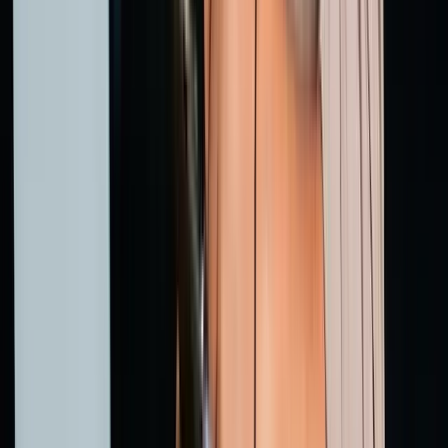
Découvrir
Découvrez les formations éligibles à l’alternance
Apprenez un métier tout en gagnant en expérience grâce à
l’alternance ! Du CAP au Bac+3, Skill & You vous forme et
vous accompagne à chaque étape : aide à la recherche d’une
entreprise en moins d’un mois, coaching personnalisé et suivi
tout au long de votre cursus. Découvrez toutes nos formations
éligibles à l’alternance.
Découvrir