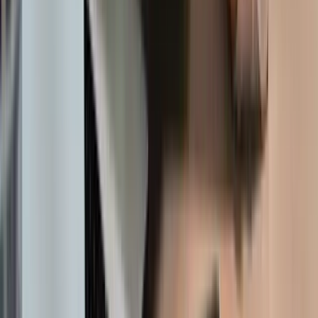
Skill & You est certifié Qualiopi
Skill & You est certifié Qualiopi. La certification Qualiopi
atteste de la qualité du processus de formation. C’est aussi ce
qui vous permet d’obtenir un financement public ou mutualisé
(CPF, France Travail, etc.) pour votre formation.
Découvrir
Vos témoignages nous inspirent
Découvrez les témoignages de nos anciens apprenants. Vous
aussi, faites vivre la communauté Skill & You en nous laissant
votre avis ! ❤️
Découvrir
Vos créations à l’honneur lors du défilé Top Skill
Le défilé Top Skill met en lumière les créations des
apprenants et des apprenantes dans les secteurs de la mode, de
la photographie et de l'art floral. Des dizaines d’élèves
rejoignent l’aventure chaque année ! Pourquoi pas vous ?