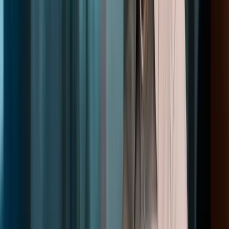
Formation Gestionnaire de paie en ligne
Formation Formateur
pour adultes en ligne
Formation Conseiller en insertion
professionnelle en ligne
Formation Assistant RH en
ligne
Formation Gestion comptable et fiscale en
ligne
Formation Assistant comptable en ligne
Formation
Secrétaire comptable en ligne
Formation Assistant juridique en
ligne
Formations en alternance (1)
CAP Fleuriste en ligne
Formations en alternance (2)
BTS Professions immobilières en ligne
Formation Assistant
immobilier en ligne
Formations en alternance (2)
CAP Couture & Mode en ligne
Bac pro Couture en ligne
Formations en alternance (4)
CAP Mécanique auto en ligne
CAP Mécanique moto en
ligne
Bac pro Maintenance des véhicules autos en ligne
CAP