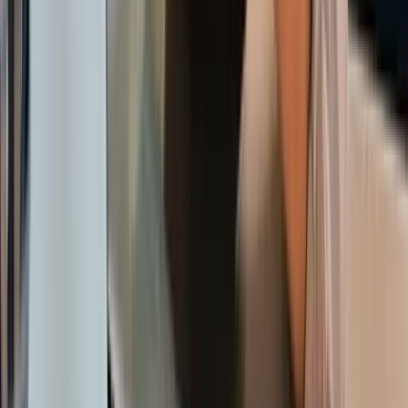
Skill & You, engagé pour la diversité et l’inclusion
Skill & You s’engage pour la diversité, la parité et l’inclusion,
tout en garantissant la qualité de ses formations. En facilitant
l’accès à l’éducation et à l’apprentissage en ligne, nous
accompagnons chacun et chacune d’entre vous vers la
réussite.
Découvrir
Campus Skill & You
Découvrez les écoles qui composent le campus online Skill &
You.
Découvrir
La marque Skill & You
Plongez dans la marque Skill & You et découvrez les
fondements et valeurs qui nous animent au quotidien . Ce qui
compte, c'est la suite !
Découvrir