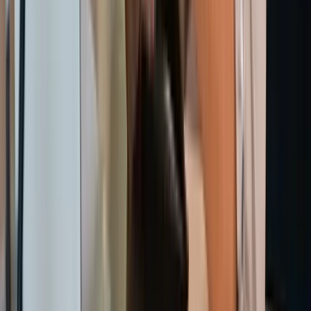
écoles
Notre marque
La certification Qualiopi
Avis et
témoignages
Top Skill
Campus
Le blog Skill & You
Conseils pratiques, décryptages métiers, tendances de la
formation à distance et retours d’expérience : le blog Skill &
You vous aide à mieux comprendre les parcours de formation
et les compétences d’aujourd’hui. Un espace pour s’informer,
prendre du recul et avancer plus sereinement dans ses projets
d’apprentissage.
Lire le blog
130 ans d’expérience à votre service
Skill & You allie savoir-faire et innovation. Bénéficiez d’un
parcours personnalisé incluant un service de coaching
optionnel. Assistez à des classes virtuelles et à des ateliers
pratiques. Grâce aux outils pédagogiques et aux logiciels,
progressez à votre rythme, où que vous soyez !
Découvrir