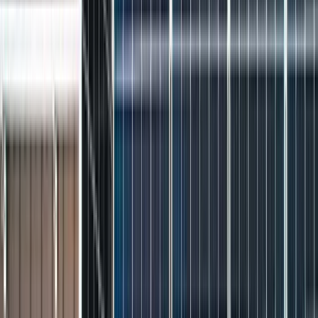
Carrosserie en ligne
Formations en alternance (2)
TP Graphiste en ligne
Formation UI Design en ligne
Formations en alternance (4)
CAP AEPE - Petite enfance en ligne
Formation Secrétaire
médicale en ligne
Formation ADVF en ligne
Bac pro ASSP en
ligne
Formations en alternance (3)
Formation Développeur web mobile en ligne
Formation
Technicien systèmes & réseaux en ligne
Formation Technicien
informatique en ligne
Diplômes
BTS
CAP
Bac pro
Titre professionnel
Certifications (RS,
RNCP)
Formations métiers
Prépa concours (Cat. A, B et
C)
Brevet professionnel
Formations (8)