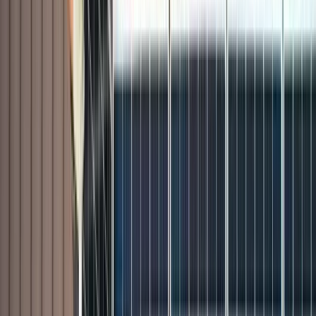
Infirmière en ligne
Formations (4)
Formation Développeur web mobile en ligne
Formation
Technicien systèmes & réseaux en ligne
Formation Technicien
informatique en ligne
Formation Cybersécurité en ligne
Secteurs
Animaux
BTP & Bâtiment
Bien-être, Esthétique &
Coiffure
Boulangerie, Pâtisserie & Cuisine
Commerce, vente &
tourisme
Compta, RH & Gestion paie
Espaces Verts, paysages
& nature
Immobilier
Mode
Mécanique auto & moto
Photo,
graphisme & dessin
Santé, Social & Petite enfance
Web &
Informatique
Formations éligibles CPF (1)
Certification ACACED Chien & Chat en ligne
Formations éligibles CPF (7)
CAP Électricien en ligne
Formation Plombier en ligne
TP
Conducteur de travaux en ligne
Formation Plombier-