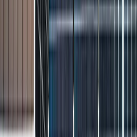
Formation Gestionnaire de paie en ligne
Formation Formateur
pour adultes en ligne
Formation Conseiller en insertion
professionnelle en ligne
Formation Assistant RH en
ligne
Formation Gestion comptable et fiscale en
ligne
Formation Assistant comptable en ligne
Formation
Secrétaire comptable en ligne
Formation Assistant juridique en
ligne
Formations en alternance (1)
CAP Fleuriste en ligne
Formations en alternance (2)
BTS Professions immobilières en ligne
Formation Assistant
immobilier en ligne
Formations en alternance (2)
CAP Couture & Mode en ligne
Bac pro Couture en ligne
Formations en alternance (4)
CAP Mécanique auto en ligne
CAP Mécanique moto en
ligne
Bac pro Maintenance des véhicules autos en ligne
CAP