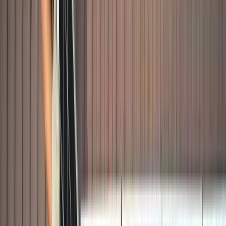
Formations (4)
CAP Mécanique auto en ligne
CAP Mécanique moto en
ligne
Bac pro Maintenance des véhicules autos en ligne
CAP
Carrosserie en ligne
Formations (5)
Formation Dessin & Illustration en ligne
Formation Graphiste
print/digital en ligne
TP Graphiste en ligne
Formation UI
Design en ligne
Bac pro Photographie en ligne
Formations (4)
Formation Gardien de la paix en ligne
Formation Gendarmerie
en ligne (prépa concours interne)
Formation Gardien-brigadier
de police municipale
Formation Gendarmerie en ligne (prépa
concours externe)
Formations (9)
CAP AEPE - Petite enfance en ligne
BTS Diététique et
nutrition en ligne
Formation Secrétaire médicale en
ligne
Formation ADVF en ligne
Formation Aide-Soignante en
ligne
Formation Auxiliaire de puériculture en ligne
Bac pro
ASSP en ligne
Formation ATSEM en ligne
Formation