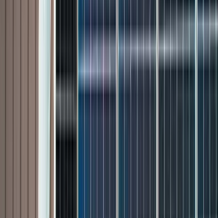
Aide conducteur de travaux
BIM manager
Chef de
chantier
Chef d’équipe BTP
Conducteur de
travaux
Coordinateur de travaux
Dessinateur en
bâtiment
Dessinateur-projeteur
Domoticien
Maître
d’oeuvre
Menuisier
Monteur en installations
thermiques
Métreur
Plombier
Électricien
Métiers (26)
Assistant chef de produit cosmétique /
maquillage
Barbier
Coach beauté
Coach coiffure
Coach de
vie
Coiffeur
Coloriste permanentiste
Conseiller en
image
Conseillère beauté
Conseillère beauté à
domicile
Conseillère en dermo-cosmétique
Conseillère en
parfumerie
Directeur artistique coiffure
Directeur artistique
maquillage
Esthéticienne
Formatrice en
esthétique
Hydrothérapeute
Hôtesse d’accueil en
spa
Maquilleur professionnel
Maquilleuse
Naturopathe
Praticien
en massage bien-être
Prothésiste ongulaire
Responsable de
spa
Sophrologue
Styliste visagiste
Métiers (8)
Boulanger
Chef à domicile
Chocolatier
Commis de
cuisine
Cuisinier
Cuisinier de collectivité
Pâtissier
Traiteur