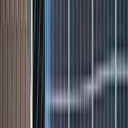
Skill & You est certifié Qualiopi
Skill & You est certifié Qualiopi. La certification Qualiopi
atteste de la qualité du processus de formation. C’est aussi ce
qui vous permet d’obtenir un financement public ou mutualisé
(CPF, France Travail, etc.) pour votre formation.
Découvrir
Vos témoignages nous inspirent
Découvrez les témoignages de nos anciens apprenants. Vous
aussi, faites vivre la communauté Skill & You en nous laissant
votre avis ! ❤️
Découvrir
Vos créations à l’honneur lors du défilé Top Skill
Le défilé Top Skill met en lumière les créations des
apprenants et des apprenantes dans les secteurs de la mode, de
la photographie et de l'art floral. Des dizaines d’élèves
rejoignent l’aventure chaque année ! Pourquoi pas vous ?