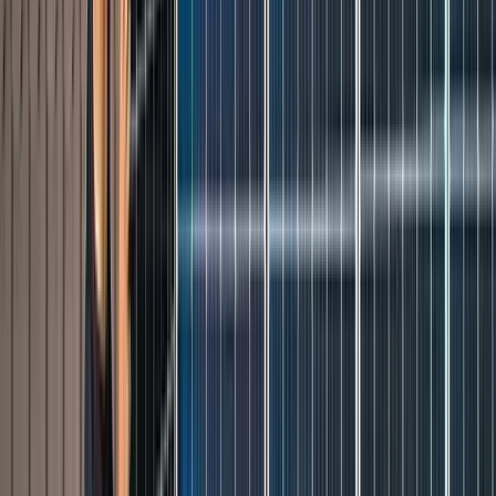
Carrossier réparateur
Carrossier-tôlier
Chef
mécanicien
Contrôleur technique
Débosseleur
Démonteur
Automobile
Dépanneur
Dépanneur-remorqueur
automobile
Garagiste
Monteur pneumatique
Motoriste
automobile
Mécanicien auto
Peintre automobile
Préparateur
automobile
Réparateur automobile
Technicien vitrage
automobile
Électricien de maintenance automobile
Métiers (6)
Dessinateur
Graphiste
Illustrateur
Infographiste
Maquettiste
PAO
Photographe
Métiers (10)
Gardien de la paix
Gendarme
Gendarme de
montagne
Policier
Policier judiciaire
Policier
motocycliste
Policier municipal
Policier national
Policier à
cheval
Sous officier gendarmerie
Métiers (21)
ATSEM
Accompagnant éducatif et social
Agent de
crèche
Agent de prévention et de médiation
Agent de service
médico-social
Aide médico-psychologique
Aide
soignant
Ambulancier
Animateur petite enfance
Assistant de vie