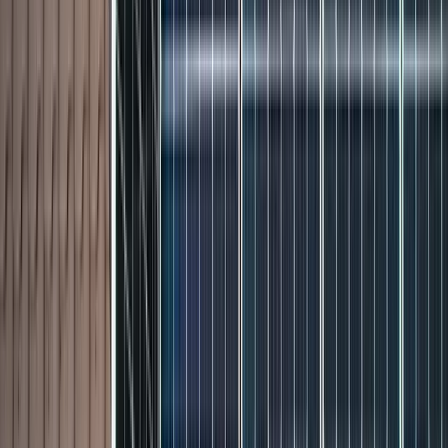
professionnelle en ligne
Formation Assistant RH en
ligne
Formation Gestion comptable et fiscale en
ligne
Formation Assistant comptable en ligne
Formation
Secrétaire comptable en ligne
Formation Assistant juridique en
ligne
Formations éligibles CPF (1)
CAP Fleuriste en ligne
Formations éligibles CPF (2)
BTS Professions immobilières en ligne
Formation Assistant
immobilier en ligne
Formations éligibles CPF (2)
CAP Couture & Mode en ligne
Bac pro Couture en ligne
Formations éligibles CPF (4)
CAP Mécanique auto en ligne
CAP Mécanique moto en
ligne
Bac pro Maintenance des véhicules autos en ligne
CAP
Carrosserie en ligne
Formations éligibles CPF (3)