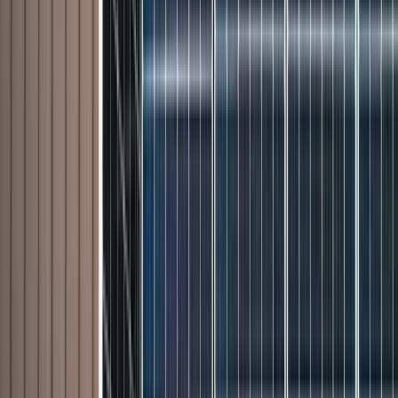
CAP Électricien en ligne
Formation Plombier en ligne
TP
Conducteur de travaux en ligne
Formation Plombier-
chauffagiste en ligne
CAP Menuisier-fabricant en ligne
Bac pro
MELEC en ligne
BTS Bâtiment en ligne
Formations en alternance (6)
BTS Esthétique en ligne
BTS Coiffure en ligne
CAP Coiffure
en ligne
CAP Esthétique en ligne
Bac pro Esthétique en
ligne
BP Coiffure en ligne
Formations en alternance (3)
CAP Pâtissier en ligne
CAP Cuisine en ligne
CAP Boulanger
en ligne
Formations en alternance (8)
Formation Technico-commercial en ligne
Formation
Réceptionniste en hôtellerie en ligne
BTS NDRC en ligne
BTS
MCO en ligne
Formation Agent de voyage en ligne
Formation
Conseiller de vente en ligne
CAP Equipier polyvalent du
commerce en ligne
BTS Tourisme en ligne
Formations en alternance (8)