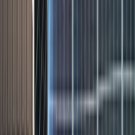
Découvrir
Demander la documentation
Être rappelé.e