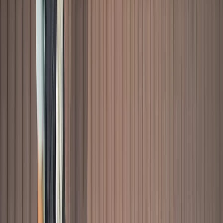
Formations (5)
Formation Soigneur animalier en ligne
Formation Auxiliaire
vétérinaire en ligne
Offre duo Auxiliaire de santé animale -
Soigneur animalier
Formation Éducateur canin en
ligne
Certification ACACED Chien & Chat en ligne
Formations (9)
CAP Électricien en ligne
Formation Plombier en ligne
TP
Conducteur de travaux en ligne
Formation Conducteur de
travaux en ligne
Formation Plombier-chauffagiste en
ligne
CAP Menuisier-fabricant en ligne
Bac pro MELEC en
ligne
BTS Bâtiment en ligne
Formation Maître d'œuvre en
ligne
Formations (10)
Formation Sophrologie en ligne
Formation Naturopathe en
ligne
Formation Coach de vie en ligne
BTS Esthétique en
ligne
BTS Coiffure en ligne
CAP Coiffure en ligne
CAP
Esthétique en ligne
Bac pro Esthétique en ligne
Formation
Massage bien-être en ligne
BP Coiffure en ligne
Formations (3)