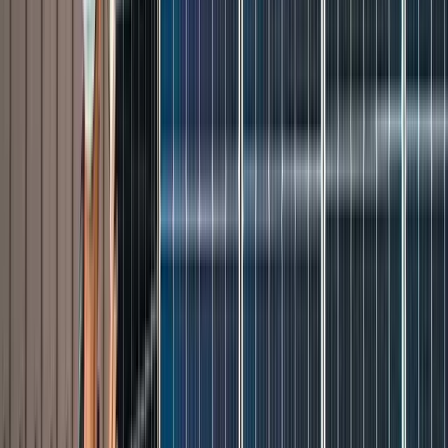
Artiste floral
Concepteur paysagiste
Conseiller en
jardinerie
Designer Floral
Dessinateur
paysagiste
Fleuriste
Fleuriste indépendant
Gestionnaire
d’espace naturel
Horticulteur
Jardinier
Paysagiste
Vendeur en
jardinerie
Métiers (10)
Adjoint administratif territorial
Agent de constatation des
douanes
Agent des finances publiques
Contrôleur des
douanes
Contrôleur des finances publiques
Contrôleur des
impôts
Gardien de prison
Inspecteur du permis de
conduire
Secrétaire administratif
Surveillant pénitentiaire
Métiers (5)
Administrateur de biens
Agent immobilier
Assistant
immobilier
Négociateur immobilier
Promoteur immobilier
Métiers (5)
Costumier
Couturier
Designer textile
Patronnier
Styliste
Métiers (17)