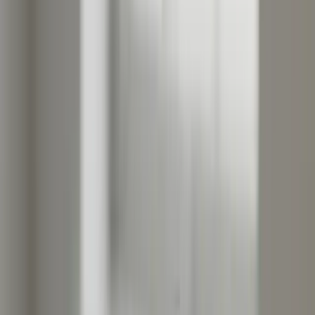
Formations (5)
Formation Soigneur animalier en ligne
Formation Auxiliaire
vétérinaire en ligne
Offre duo Auxiliaire de santé animale -
Soigneur animalier
Formation Éducateur canin en
ligne
Certification ACACED Chien & Chat en ligne
Formations (9)
CAP Électricien en ligne
Formation Plombier en ligne
TP
Conducteur de travaux en ligne
Formation Conducteur de
travaux en ligne
Formation Plombier-chauffagiste en
ligne
CAP Menuisier-fabricant en ligne
Bac pro MELEC en
ligne
BTS Bâtiment en ligne
Formation Maître d'œuvre en
ligne
Formations (10)
Formation Sophrologie en ligne
Formation Naturopathe en
ligne
Formation Coach de vie en ligne
BTS Esthétique en
ligne
BTS Coiffure en ligne
CAP Coiffure en ligne
CAP
Esthétique en ligne
Bac pro Esthétique en ligne
Formation
Massage bien-être en ligne
BP Coiffure en ligne
Formations (3)