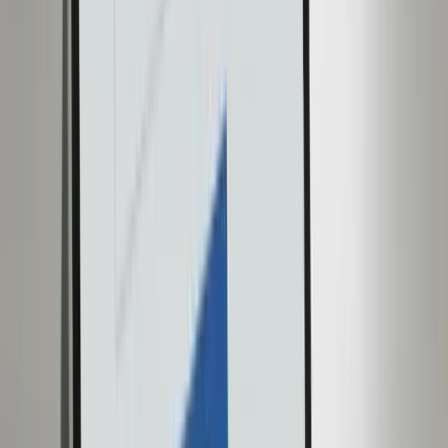
Financez votre formation avec l'aide de France Travail
Demandeur d’emploi ? Formez-vous avec un financement de
France Travail. Trouvez la formation qui vous correspond et
bénéficiez d’un accompagnement complet : coaching, aide à
la recherche d’un stage et d’un emploi, classes virtuelles…
Avec Skill & You, votre projet de réinsertion professionnelle
est entre de bonnes mains.
Découvrir
Profitez de nos solutions de paiement échelonné
Vous souhaitez connaître nos solutions de financement
personnel ? Optez pour une formation flexible et adaptée à
vos besoins, avec des facilités de paiement échelonné. Profitez
d’une grande autonomie dans le choix et dans la date de début
de votre parcours, ou mobilisez l’autofinancement pour