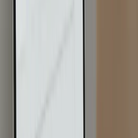
professionnelle en ligne
Formation Assistant RH en
ligne
Formation Gestion comptable et fiscale en
ligne
Formation Assistant comptable en ligne
Formation
Secrétaire comptable en ligne
Formation Assistant juridique en
ligne
Formations éligibles CPF (1)
CAP Fleuriste en ligne
Formations éligibles CPF (2)
BTS Professions immobilières en ligne
Formation Assistant
immobilier en ligne
Formations éligibles CPF (2)
CAP Couture & Mode en ligne
Bac pro Couture en ligne
Formations éligibles CPF (4)
CAP Mécanique auto en ligne
CAP Mécanique moto en
ligne
Bac pro Maintenance des véhicules autos en ligne
CAP
Carrosserie en ligne
Formations éligibles CPF (3)