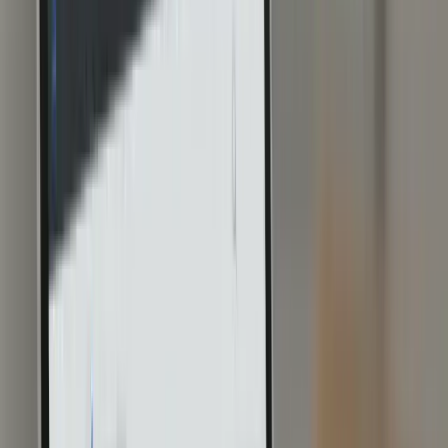
Infirmière en ligne
Formations (4)
Formation Développeur web mobile en ligne
Formation
Technicien systèmes & réseaux en ligne
Formation Technicien
informatique en ligne
Formation Cybersécurité en ligne
Secteurs
Animaux
BTP & Bâtiment
Bien-être, Esthétique &
Coiffure
Boulangerie, Pâtisserie & Cuisine
Commerce, vente &
tourisme
Compta, RH & Gestion paie
Espaces Verts, paysages
& nature
Immobilier
Mode
Mécanique auto & moto
Photo,
graphisme & dessin
Santé, Social & Petite enfance
Web &
Informatique
Formations éligibles CPF (1)
Certification ACACED Chien & Chat en ligne
Formations éligibles CPF (7)
CAP Électricien en ligne
Formation Plombier en ligne
TP
Conducteur de travaux en ligne
Formation Plombier-