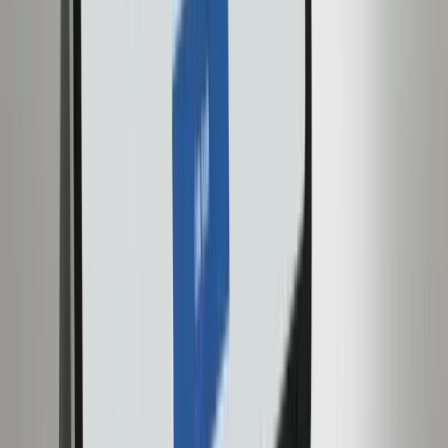
compléter un dispositif extérieur.
Découvrir
Alternance
Entreprises
Recrutement en apprentissage
CFA d'entreprise
Formation des
équipes
Nos offres entreprises
Recrutez vos apprentis avec Skill & You
Recrutez des apprentis avec l’aide de Skill & You ! Vous êtes
DRH, membre de la direction d’une entreprise ou responsable
de recrutement ? Vous avez des besoins réguliers en
apprentissage ? Nous vous aidons à identifier, recruter et
former les profils les plus adaptés à vos besoins. Découvrez
notre accompagnement humain et administratif sur mesure.
Découvrir