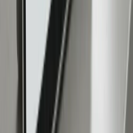
Skill & You, engagé pour la diversité et l’inclusion
Skill & You s’engage pour la diversité, la parité et l’inclusion,
tout en garantissant la qualité de ses formations. En facilitant
l’accès à l’éducation et à l’apprentissage en ligne, nous
accompagnons chacun et chacune d’entre vous vers la
réussite.
Découvrir
Campus Skill & You
Découvrez les écoles qui composent le campus online Skill &
You.
Découvrir
La marque Skill & You
Plongez dans la marque Skill & You et découvrez les
fondements et valeurs qui nous animent au quotidien . Ce qui
compte, c'est la suite !
Découvrir