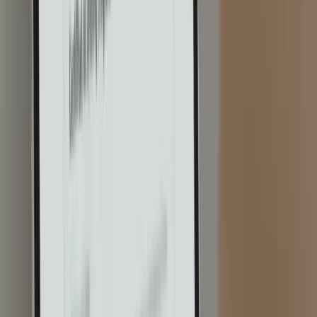
CAP Électricien en ligne
Formation Plombier en ligne
TP
Conducteur de travaux en ligne
Formation Plombier-
chauffagiste en ligne
CAP Menuisier-fabricant en ligne
Bac pro
MELEC en ligne
BTS Bâtiment en ligne
Formations en alternance (6)
BTS Esthétique en ligne
BTS Coiffure en ligne
CAP Coiffure
en ligne
CAP Esthétique en ligne
Bac pro Esthétique en
ligne
BP Coiffure en ligne
Formations en alternance (3)
CAP Pâtissier en ligne
CAP Cuisine en ligne
CAP Boulanger
en ligne
Formations en alternance (8)
Formation Technico-commercial en ligne
Formation
Réceptionniste en hôtellerie en ligne
BTS NDRC en ligne
BTS
MCO en ligne
Formation Agent de voyage en ligne
Formation
Conseiller de vente en ligne
CAP Equipier polyvalent du
commerce en ligne
BTS Tourisme en ligne
Formations en alternance (8)