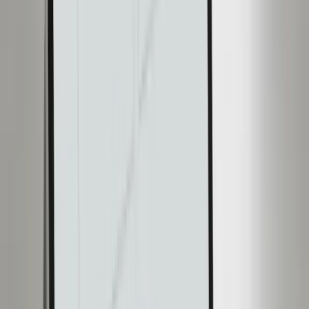
Découvrir
Découvrez les formations éligibles à l’alternance
Apprenez un métier tout en gagnant en expérience grâce à
l’alternance ! Du CAP au Bac+3, Skill & You vous forme et
vous accompagne à chaque étape : aide à la recherche d’une
entreprise en moins d’un mois, coaching personnalisé et suivi
tout au long de votre cursus. Découvrez toutes nos formations
éligibles à l’alternance.
Découvrir