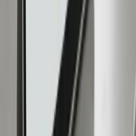
écoles
Notre marque
La certification Qualiopi
Avis et
témoignages
Top Skill
Campus
Le blog Skill & You
Conseils pratiques, décryptages métiers, tendances de la
formation à distance et retours d’expérience : le blog Skill &
You vous aide à mieux comprendre les parcours de formation
et les compétences d’aujourd’hui. Un espace pour s’informer,
prendre du recul et avancer plus sereinement dans ses projets
d’apprentissage.
Lire le blog
130 ans d’expérience à votre service
Skill & You allie savoir-faire et innovation. Bénéficiez d’un
parcours personnalisé incluant un service de coaching
optionnel. Assistez à des classes virtuelles et à des ateliers
pratiques. Grâce aux outils pédagogiques et aux logiciels,
progressez à votre rythme, où que vous soyez !
Découvrir