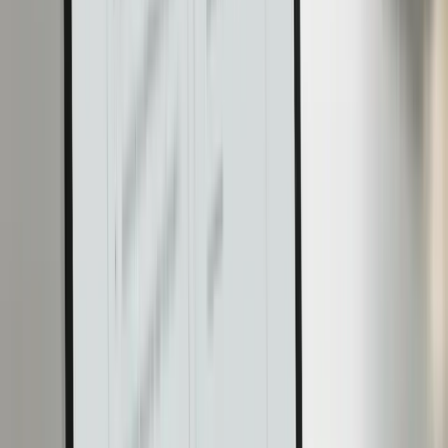
Artiste floral
Concepteur paysagiste
Conseiller en
jardinerie
Designer Floral
Dessinateur
paysagiste
Fleuriste
Fleuriste indépendant
Gestionnaire
d’espace naturel
Horticulteur
Jardinier
Paysagiste
Vendeur en
jardinerie
Métiers (10)
Adjoint administratif territorial
Agent de constatation des
douanes
Agent des finances publiques
Contrôleur des
douanes
Contrôleur des finances publiques
Contrôleur des
impôts
Gardien de prison
Inspecteur du permis de
conduire
Secrétaire administratif
Surveillant pénitentiaire
Métiers (5)
Administrateur de biens
Agent immobilier
Assistant
immobilier
Négociateur immobilier
Promoteur immobilier
Métiers (5)
Costumier
Couturier
Designer textile
Patronnier
Styliste
Métiers (17)