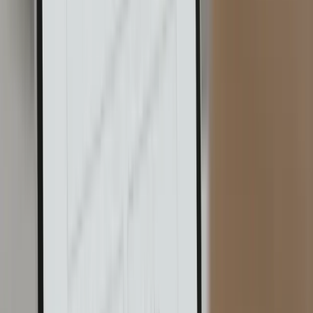
BTS Diététique et nutrition en ligne
BTS Professions
immobilières en ligne
BTS Bâtiment en ligne
BTS NDRC en
ligne
BTS MCO en ligne
BTS Esthétique en ligne
BTS
Coiffure en ligne
BTS Tourisme en ligne
Formations (15)
CAP AEPE - Petite enfance en ligne
CAP Couture & Mode en
ligne
CAP Mécanique auto en ligne
Formation Plombier en
ligne
CAP Fleuriste en ligne
CAP Mécanique moto en
ligne
Formation Plombier-chauffagiste en ligne
CAP
Menuisier-fabricant en ligne
CAP Pâtissier en ligne
CAP
Coiffure en ligne
CAP Equipier polyvalent du commerce en
ligne
CAP Esthétique en ligne
CAP Cuisine en ligne
CAP
Boulanger en ligne
CAP Carrosserie en ligne
Formations (6)
Bac pro MELEC en ligne
Bac pro Maintenance des véhicules
autos en ligne
Bac pro Couture en ligne
Bac pro Photographie
en ligne
Bac pro ASSP en ligne
Bac pro Esthétique en ligne
Formations (20)
Formation Secrétaire médicale en ligne
Formation