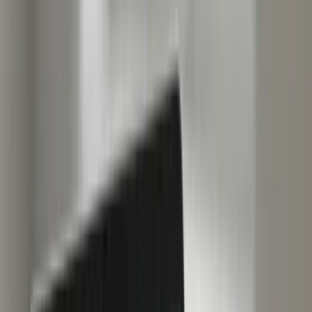
CAP Pâtissier en ligne
CAP Cuisine en ligne
CAP Boulanger
en ligne
Formations (8)
Formation Technico-commercial en ligne
Formation
Réceptionniste en hôtellerie en ligne
BTS NDRC en ligne
BTS
MCO en ligne
Formation Agent de voyage en ligne
Formation
Conseiller de vente en ligne
CAP Equipier polyvalent du
commerce en ligne
BTS Tourisme en ligne
Formations (8)
Formation Gestionnaire de paie en ligne
Formation Formateur
pour adultes en ligne
Formation Conseiller en insertion
professionnelle en ligne
Formation Assistant RH en
ligne
Formation Gestion comptable et fiscale en
ligne
Formation Assistant comptable en ligne
Formation
Secrétaire comptable en ligne
Formation Assistant juridique en
ligne
Formations (1)
Formation Décorateur d'intérieur en ligne