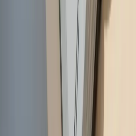
Financez votre formation avec l'aide de France Travail
Demandeur d’emploi ? Formez-vous avec un financement de
France Travail. Trouvez la formation qui vous correspond et
bénéficiez d’un accompagnement complet : coaching, aide à
la recherche d’un stage et d’un emploi, classes virtuelles…
Avec Skill & You, votre projet de réinsertion professionnelle
est entre de bonnes mains.
Découvrir
Profitez de nos solutions de paiement échelonné
Vous souhaitez connaître nos solutions de financement
personnel ? Optez pour une formation flexible et adaptée à
vos besoins, avec des facilités de paiement échelonné. Profitez
d’une grande autonomie dans le choix et dans la date de début
de votre parcours, ou mobilisez l’autofinancement pour