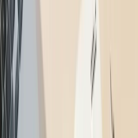
TP Graphiste en ligne
Formation UI Design en ligne
Bac pro
Photographie en ligne
Formations éligibles CPF (5)
CAP AEPE - Petite enfance en ligne
BTS Diététique et
nutrition en ligne
Formation Secrétaire médicale en
ligne
Formation ADVF en ligne
Bac pro ASSP en ligne
Formations éligibles CPF (3)
Formation Développeur web mobile en ligne
Formation
Technicien systèmes & réseaux en ligne
Formation Technicien
informatique en ligne
Secteurs
BTP & Bâtiment
Bien-être, Esthétique & Coiffure
Boulangerie,
Pâtisserie & Cuisine
Commerce, vente & tourisme
Compta,
RH & Gestion paie
Espaces Verts, paysages &
nature
Immobilier
Mode
Mécanique auto & moto
Photo,
graphisme & dessin
Santé, Social & Petite enfance
Web &
Informatique
Formations en alternance (7)