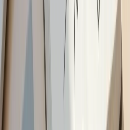
Métiers (17)
Agent de voyage
Assistant commercial
Assistant
manager
Chargé de clientèle
Chef de produit
Chef de
projet
Chef de rayon
Conseiller commercial
Conseiller de
vente
Conseiller relation client à distance
Employé
polyvalent
Merchandiser
Responsable
d’exploitation
Réceptionniste en
hôtellerie
Téléprospecteur
Vendeur automobile
Vendeur en
parfumerie
Métiers (12)
Assistant RH
Assistant comptable
Assistant de gestion
Assistant
juridique
Chef comptable
Comptable
Contrôleur de
gestion
Gestionnaire administratif et financier
Responsable
administratif et financier
Responsable paie
Secrétaire
assistant
Secrétaire comptable
Métiers (5)
Architecte d’intérieur
Collaborateur
d’architecte
Designer
Designer d’espace
Décorateur d’intérieur
Métiers (12)