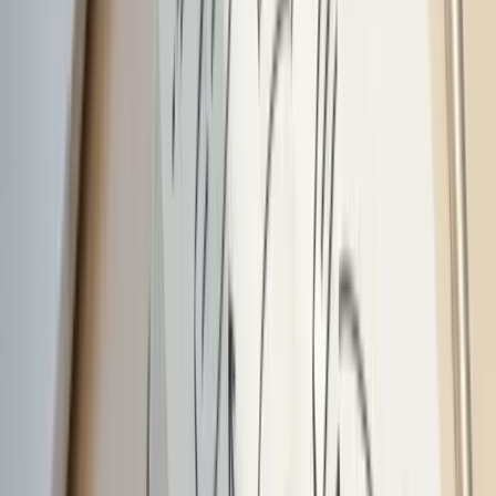
Dessin & Illustration en ligne
Formation Naturopathe en
ligne
Formation Conducteur de travaux en ligne
Formation
Graphiste print/digital en ligne
Formation Éducateur canin en
ligne
Formation Stylisme de mode en ligne
Formation
Décorateur d'intérieur en ligne
Formation Couture en
ligne
Formation Maître d'œuvre en ligne
Formation Coach de
vie en ligne
Formation Gestion des espaces naturels en
ligne
Formation Massage bien-être en ligne
Formation
Cybersécurité en ligne
Formations (16)
Formation Gardien de la paix en ligne
Formation Gendarmerie
en ligne (prépa concours interne)
Formation Inspecteur du
permis de conduire en ligne
Formation Gardien-brigadier de
police municipale
Formation Gendarmerie en ligne (prépa
concours externe)
Formation Aide-Soignante en
ligne
Formation Auxiliaire de puériculture en ligne
Formation
Secrétaire administratif en ligne
Formation ATSEM en
ligne
Formation Infirmière en ligne
Formation Contrôleur des
douanes en ligne
Formation Contrôleur des finances publiques
en ligne
Prépa concours d'adjoint administratif d'État principal
en ligne
Prépa concours d'adjoint administratif territorial
principal en ligne
Prépa concours commun de catégorie C en
ligne
Formation Surveillant pénitentiaire en ligne