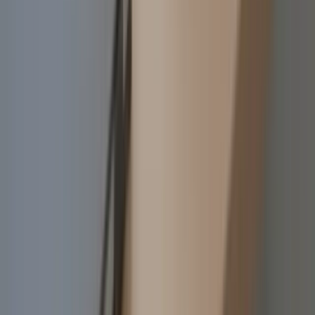
Découvrir
Demander la documentation
Être rappelé.e