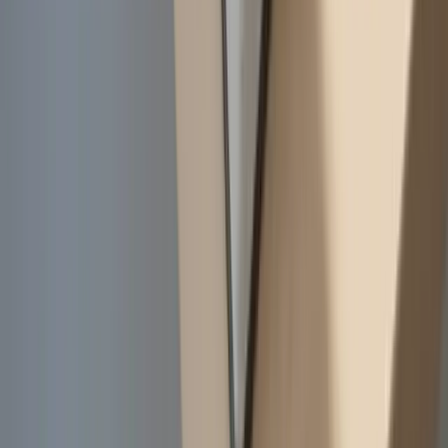
écoles
Notre marque
La certification Qualiopi
Avis et
témoignages
Top Skill
Campus
Le blog Skill & You
Conseils pratiques, décryptages métiers, tendances de la
formation à distance et retours d’expérience : le blog Skill &
You vous aide à mieux comprendre les parcours de formation
et les compétences d’aujourd’hui. Un espace pour s’informer,
prendre du recul et avancer plus sereinement dans ses projets
d’apprentissage.
Lire le blog
130 ans d’expérience à votre service
Skill & You allie savoir-faire et innovation. Bénéficiez d’un
parcours personnalisé incluant un service de coaching
optionnel. Assistez à des classes virtuelles et à des ateliers
pratiques. Grâce aux outils pédagogiques et aux logiciels,
progressez à votre rythme, où que vous soyez !
Découvrir