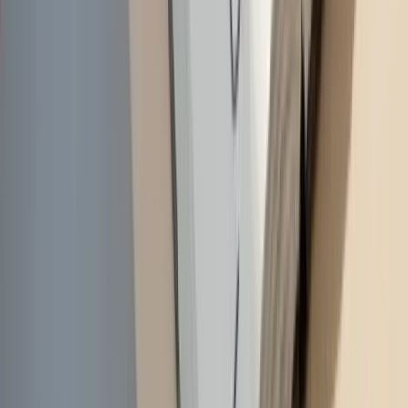
Découvrir
Découvrez les formations éligibles à l’alternance
Apprenez un métier tout en gagnant en expérience grâce à
l’alternance ! Du CAP au Bac+3, Skill & You vous forme et
vous accompagne à chaque étape : aide à la recherche d’une
entreprise en moins d’un mois, coaching personnalisé et suivi
tout au long de votre cursus. Découvrez toutes nos formations
éligibles à l’alternance.
Découvrir