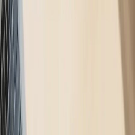
Infirmière en ligne
Formations (4)
Formation Développeur web mobile en ligne
Formation
Technicien systèmes & réseaux en ligne
Formation Technicien
informatique en ligne
Formation Cybersécurité en ligne
Secteurs
Animaux
BTP & Bâtiment
Bien-être, Esthétique &
Coiffure
Boulangerie, Pâtisserie & Cuisine
Commerce, vente &
tourisme
Compta, RH & Gestion paie
Espaces Verts, paysages
& nature
Immobilier
Mode
Mécanique auto & moto
Photo,
graphisme & dessin
Santé, Social & Petite enfance
Web &
Informatique
Formations éligibles CPF (1)
Certification ACACED Chien & Chat en ligne
Formations éligibles CPF (7)
CAP Électricien en ligne
Formation Plombier en ligne
TP
Conducteur de travaux en ligne
Formation Plombier-