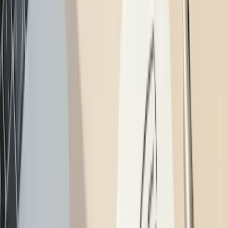
CAP Électricien en ligne
Formation Plombier en ligne
TP
Conducteur de travaux en ligne
Formation Plombier-
chauffagiste en ligne
CAP Menuisier-fabricant en ligne
Bac pro
MELEC en ligne
BTS Bâtiment en ligne
Formations en alternance (6)
BTS Esthétique en ligne
BTS Coiffure en ligne
CAP Coiffure
en ligne
CAP Esthétique en ligne
Bac pro Esthétique en
ligne
BP Coiffure en ligne
Formations en alternance (3)
CAP Pâtissier en ligne
CAP Cuisine en ligne
CAP Boulanger
en ligne
Formations en alternance (8)
Formation Technico-commercial en ligne
Formation
Réceptionniste en hôtellerie en ligne
BTS NDRC en ligne
BTS
MCO en ligne
Formation Agent de voyage en ligne
Formation
Conseiller de vente en ligne
CAP Equipier polyvalent du
commerce en ligne
BTS Tourisme en ligne
Formations en alternance (8)