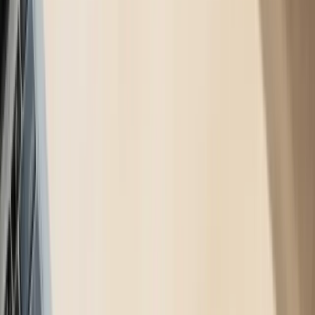
Formations (4)
CAP Mécanique auto en ligne
CAP Mécanique moto en
ligne
Bac pro Maintenance des véhicules autos en ligne
CAP
Carrosserie en ligne
Formations (5)
Formation Dessin & Illustration en ligne
Formation Graphiste
print/digital en ligne
TP Graphiste en ligne
Formation UI
Design en ligne
Bac pro Photographie en ligne
Formations (4)
Formation Gardien de la paix en ligne
Formation Gendarmerie
en ligne (prépa concours interne)
Formation Gardien-brigadier
de police municipale
Formation Gendarmerie en ligne (prépa
concours externe)
Formations (9)
CAP AEPE - Petite enfance en ligne
BTS Diététique et
nutrition en ligne
Formation Secrétaire médicale en
ligne
Formation ADVF en ligne
Formation Aide-Soignante en
ligne
Formation Auxiliaire de puériculture en ligne
Bac pro
ASSP en ligne
Formation ATSEM en ligne
Formation