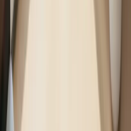
CAP Pâtissier en ligne
CAP Cuisine en ligne
CAP Boulanger
en ligne
Formations (8)
Formation Technico-commercial en ligne
Formation
Réceptionniste en hôtellerie en ligne
BTS NDRC en ligne
BTS
MCO en ligne
Formation Agent de voyage en ligne
Formation
Conseiller de vente en ligne
CAP Equipier polyvalent du
commerce en ligne
BTS Tourisme en ligne
Formations (8)
Formation Gestionnaire de paie en ligne
Formation Formateur
pour adultes en ligne
Formation Conseiller en insertion
professionnelle en ligne
Formation Assistant RH en
ligne
Formation Gestion comptable et fiscale en
ligne
Formation Assistant comptable en ligne
Formation
Secrétaire comptable en ligne
Formation Assistant juridique en
ligne
Formations (1)
Formation Décorateur d'intérieur en ligne