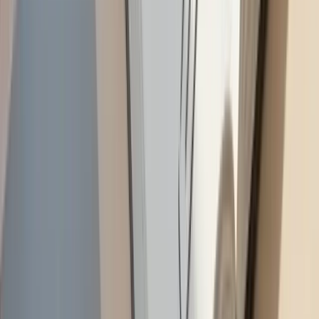
aux familles
Assistante maternelle
Auxiliaire de
puériculture
Auxiliaire de vie
Conseiller en insertion
professionnnelle
Diététicien
Infirmier
Moniteur
éducateur
Nounou
Nutritionniste
Puéricultrice
Secrétaire
médicale
Métiers (11)
Community manager
Développeur back-end
Développeur
front-end
Développeur web
Intégrateur web
Opérateur en
cybersécurité
Rédacteur web
Technicien
informatique
Webdesigner
Webmarketer
Webmaster
Financement
CPF
Alternance
France Travail
Financement personnel
Tous les financements
Financez votre formation grâce au CPF
Vous souhaitez profiter du CPF pour financer votre formation
? Nos parcours 100 % éligibles vous permettent d’apprendre
un nouveau métier ou de monter en compétences à votre
rythme. De la sélection de votre formation jusqu’à l’obtention
de votre diplôme ou de votre attestation, nous vous
accompagnons à chaque étape. Découvrez toutes nos
formations éligibles au CPF.