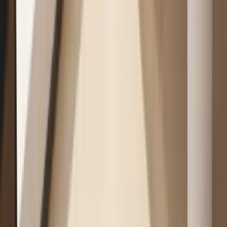
Espace élève
Espace professionnel
Formations
Secteurs
Formations CPF
Formations en
alternance
Diplômes
Fiches métiers
Toutes nos formations
Secteurs
Animaux
BTP & Bâtiment
Bien-être, Esthétique &
Coiffure
Boulangerie, Pâtisserie & Cuisine
Commerce, vente &
tourisme
Compta, RH & Gestion paie
Décoration &
architecture d'intérieur
Espaces Verts, paysages &
nature
Fonction publique
Immobilier
Mode
Mécanique auto &
moto
Photo, graphisme & dessin
Police & gendarmerie
Santé,
Social & Petite enfance
Web & Informatique