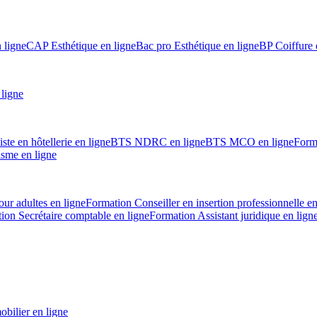
 ligne
CAP Esthétique en ligne
Bac pro Esthétique en ligne
BP Coiffure 
ligne
te en hôtellerie en ligne
BTS NDRC en ligne
BTS MCO en ligne
Form
sme en ligne
ur adultes en ligne
Formation Conseiller en insertion professionnelle en
ion Secrétaire comptable en ligne
Formation Assistant juridique en lign
bilier en ligne