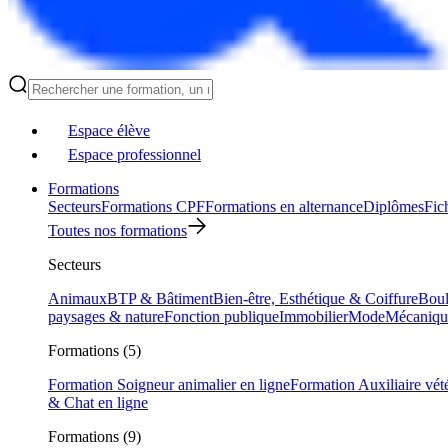
Espace élève
Espace professionnel
Formations
Secteurs
Formations CPF
Formations en alternance
Diplômes
Fic
Toutes nos formations
Secteurs
Animaux
BTP & Bâtiment
Bien-être, Esthétique & Coiffure
Boul
paysages & nature
Fonction publique
Immobilier
Mode
Mécaniqu
Formations (5)
Formation Soigneur animalier en ligne
Formation Auxiliaire vété
& Chat en ligne
Formations (9)