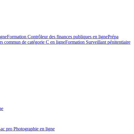
igne
Formation Contrôleur des finances publiques en ligne
Prépa
rs commun de catégorie C en ligne
Formation Surveillant pénitentiaire
ne
ac pro Photographie en ligne