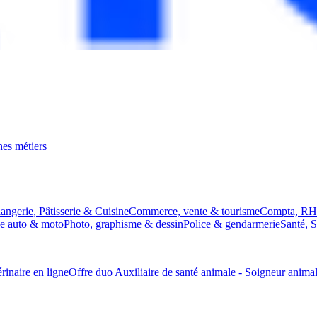
hes métiers
angerie, Pâtisserie & Cuisine
Commerce, vente & tourisme
Compta, RH 
e auto & moto
Photo, graphisme & dessin
Police & gendarmerie
Santé, S
rinaire en ligne
Offre duo Auxiliaire de santé animale - Soigneur animal