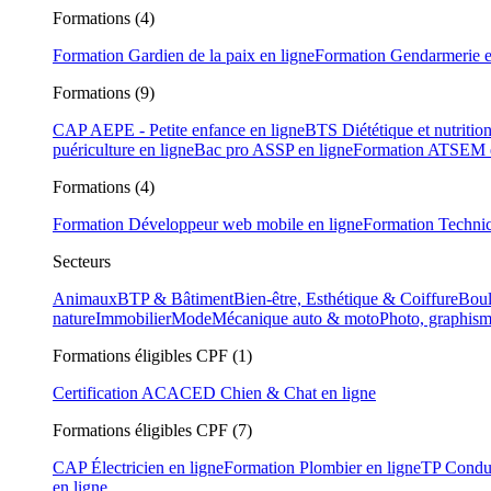
Formations (4)
Formation Gardien de la paix en ligne
Formation Gendarmerie en
Formations (9)
CAP AEPE - Petite enfance en ligne
BTS Diététique et nutrition
puériculture en ligne
Bac pro ASSP en ligne
Formation ATSEM e
Formations (4)
Formation Développeur web mobile en ligne
Formation Technic
Secteurs
Animaux
BTP & Bâtiment
Bien-être, Esthétique & Coiffure
Boul
nature
Immobilier
Mode
Mécanique auto & moto
Photo, graphism
Formations éligibles CPF (1)
Certification ACACED Chien & Chat en ligne
Formations éligibles CPF (7)
CAP Électricien en ligne
Formation Plombier en ligne
TP Conduc
en ligne