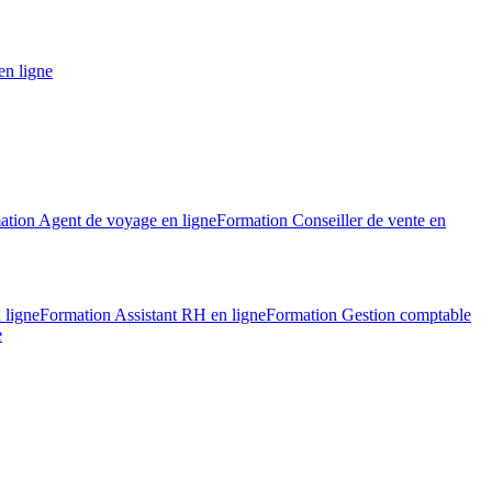
en ligne
ation Agent de voyage en ligne
Formation Conseiller de vente en
 ligne
Formation Assistant RH en ligne
Formation Gestion comptable
e