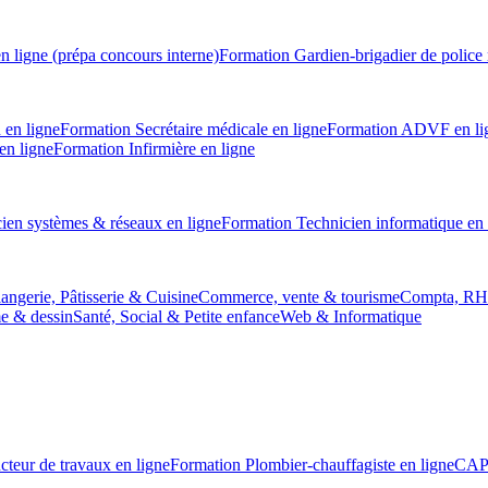
 ligne (prépa concours interne)
Formation Gardien-brigadier de police
 en ligne
Formation Secrétaire médicale en ligne
Formation ADVF en li
n ligne
Formation Infirmière en ligne
ien systèmes & réseaux en ligne
Formation Technicien informatique en 
angerie, Pâtisserie & Cuisine
Commerce, vente & tourisme
Compta, RH 
e & dessin
Santé, Social & Petite enfance
Web & Informatique
teur de travaux en ligne
Formation Plombier-chauffagiste en ligne
CAP 