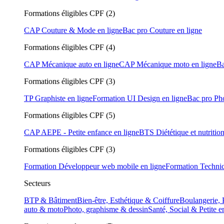
Formations éligibles CPF (2)
CAP Couture & Mode en ligne
Bac pro Couture en ligne
Formations éligibles CPF (4)
CAP Mécanique auto en ligne
CAP Mécanique moto en ligne
Ba
Formations éligibles CPF (3)
TP Graphiste en ligne
Formation UI Design en ligne
Bac pro Pho
Formations éligibles CPF (5)
CAP AEPE - Petite enfance en ligne
BTS Diététique et nutrition
Formations éligibles CPF (3)
Formation Développeur web mobile en ligne
Formation Technic
Secteurs
BTP & Bâtiment
Bien-être, Esthétique & Coiffure
Boulangerie, 
auto & moto
Photo, graphisme & dessin
Santé, Social & Petite e