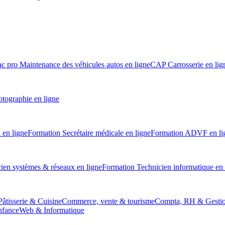
c pro Maintenance des véhicules autos en ligne
CAP Carrosserie en lig
tographie en ligne
 en ligne
Formation Secrétaire médicale en ligne
Formation ADVF en li
ien systèmes & réseaux en ligne
Formation Technicien informatique en 
Pâtisserie & Cuisine
Commerce, vente & tourisme
Compta, RH & Gestio
nfance
Web & Informatique