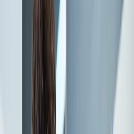
Espace élève
Espace professionnel
Formations
Secteurs
Formations CPF
Formations en
alternance
Diplômes
Fiches métiers
Toutes nos formations
Secteurs
Animaux
BTP & Bâtiment
Bien-être, Esthétique &
Coiffure
Boulangerie, Pâtisserie & Cuisine
Commerce, vente &
tourisme
Compta, RH & Gestion paie
Décoration &
architecture d'intérieur
Espaces Verts, paysages &
nature
Fonction publique
Immobilier
Mode
Mécanique auto &
moto
Photo, graphisme & dessin
Police & gendarmerie
Santé,
Social & Petite enfance
Web & Informatique