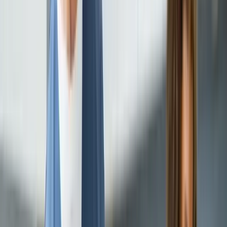
Dessin & Illustration en ligne
Formation Naturopathe en
ligne
Formation Conducteur de travaux en ligne
Formation
Graphiste print/digital en ligne
Formation Éducateur canin en
ligne
Formation Stylisme de mode en ligne
Formation
Décorateur d'intérieur en ligne
Formation Couture en
ligne
Formation Maître d'œuvre en ligne
Formation Coach de
vie en ligne
Formation Gestion des espaces naturels en
ligne
Formation Massage bien-être en ligne
Formation
Cybersécurité en ligne
Formations (16)
Formation Gardien de la paix en ligne
Formation Gendarmerie
en ligne (prépa concours interne)
Formation Inspecteur du
permis de conduire en ligne
Formation Gardien-brigadier de
police municipale
Formation Gendarmerie en ligne (prépa
concours externe)
Formation Aide-Soignante en
ligne
Formation Auxiliaire de puériculture en ligne
Formation
Secrétaire administratif en ligne
Formation ATSEM en
ligne
Formation Infirmière en ligne
Formation Contrôleur des
douanes en ligne
Formation Contrôleur des finances publiques
en ligne
Prépa concours d'adjoint administratif d'État principal
en ligne
Prépa concours d'adjoint administratif territorial
principal en ligne
Prépa concours commun de catégorie C en
ligne
Formation Surveillant pénitentiaire en ligne