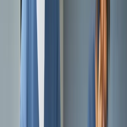
Aide conducteur de travaux
BIM manager
Chef de
chantier
Chef d’équipe BTP
Conducteur de
travaux
Coordinateur de travaux
Dessinateur en
bâtiment
Dessinateur-projeteur
Domoticien
Maître
d’oeuvre
Menuisier
Monteur en installations
thermiques
Métreur
Plombier
Électricien
Métiers (26)
Assistant chef de produit cosmétique /
maquillage
Barbier
Coach beauté
Coach coiffure
Coach de
vie
Coiffeur
Coloriste permanentiste
Conseiller en
image
Conseillère beauté
Conseillère beauté à
domicile
Conseillère en dermo-cosmétique
Conseillère en
parfumerie
Directeur artistique coiffure
Directeur artistique
maquillage
Esthéticienne
Formatrice en
esthétique
Hydrothérapeute
Hôtesse d’accueil en
spa
Maquilleur professionnel
Maquilleuse
Naturopathe
Praticien
en massage bien-être
Prothésiste ongulaire
Responsable de
spa
Sophrologue
Styliste visagiste
Métiers (8)
Boulanger
Chef à domicile
Chocolatier
Commis de
cuisine
Cuisinier
Cuisinier de collectivité
Pâtissier
Traiteur