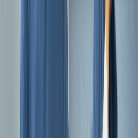
Artiste floral
Concepteur paysagiste
Conseiller en
jardinerie
Designer Floral
Dessinateur
paysagiste
Fleuriste
Fleuriste indépendant
Gestionnaire
d’espace naturel
Horticulteur
Jardinier
Paysagiste
Vendeur en
jardinerie
Métiers (10)
Adjoint administratif territorial
Agent de constatation des
douanes
Agent des finances publiques
Contrôleur des
douanes
Contrôleur des finances publiques
Contrôleur des
impôts
Gardien de prison
Inspecteur du permis de
conduire
Secrétaire administratif
Surveillant pénitentiaire
Métiers (5)
Administrateur de biens
Agent immobilier
Assistant
immobilier
Négociateur immobilier
Promoteur immobilier
Métiers (5)
Costumier
Couturier
Designer textile
Patronnier
Styliste
Métiers (17)