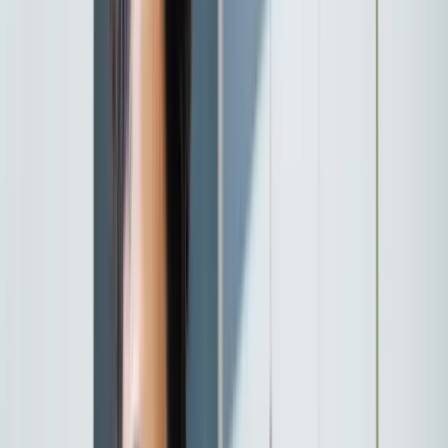
Formations (4)
CAP Mécanique auto en ligne
CAP Mécanique moto en
ligne
Bac pro Maintenance des véhicules autos en ligne
CAP
Carrosserie en ligne
Formations (5)
Formation Dessin & Illustration en ligne
Formation Graphiste
print/digital en ligne
TP Graphiste en ligne
Formation UI
Design en ligne
Bac pro Photographie en ligne
Formations (4)
Formation Gardien de la paix en ligne
Formation Gendarmerie
en ligne (prépa concours interne)
Formation Gardien-brigadier
de police municipale
Formation Gendarmerie en ligne (prépa
concours externe)
Formations (9)
CAP AEPE - Petite enfance en ligne
BTS Diététique et
nutrition en ligne
Formation Secrétaire médicale en
ligne
Formation ADVF en ligne
Formation Aide-Soignante en
ligne
Formation Auxiliaire de puériculture en ligne
Bac pro
ASSP en ligne
Formation ATSEM en ligne
Formation