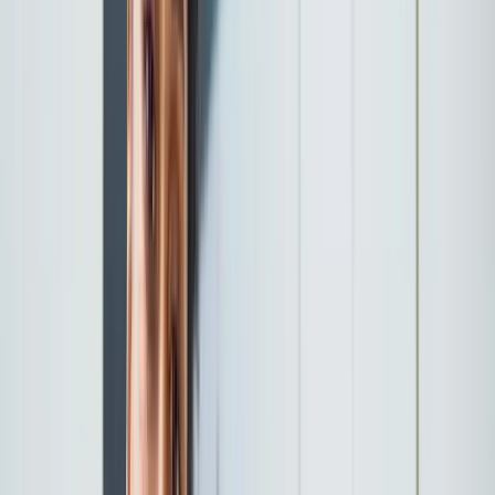
chauffagiste en ligne
CAP Menuisier-fabricant en ligne
Bac pro
MELEC en ligne
BTS Bâtiment en ligne
Formations éligibles CPF (6)
BTS Esthétique en ligne
BTS Coiffure en ligne
CAP Coiffure
en ligne
CAP Esthétique en ligne
Bac pro Esthétique en
ligne
BP Coiffure en ligne
Formations éligibles CPF (3)
CAP Pâtissier en ligne
CAP Cuisine en ligne
CAP Boulanger
en ligne
Formations éligibles CPF (8)
Formation Technico-commercial en ligne
Formation
Réceptionniste en hôtellerie en ligne
BTS NDRC en ligne
BTS
MCO en ligne
Formation Agent de voyage en ligne
Formation
Conseiller de vente en ligne
CAP Equipier polyvalent du
commerce en ligne
BTS Tourisme en ligne
Formations éligibles CPF (8)
Formation Gestionnaire de paie en ligne
Formation Formateur
pour adultes en ligne
Formation Conseiller en insertion