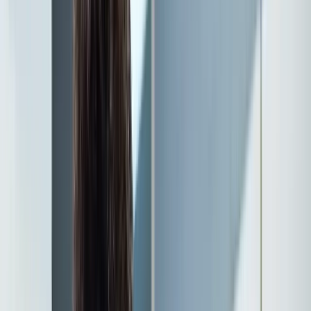
Formations (5)
Formation Soigneur animalier en ligne
Formation Auxiliaire
vétérinaire en ligne
Offre duo Auxiliaire de santé animale -
Soigneur animalier
Formation Éducateur canin en
ligne
Certification ACACED Chien & Chat en ligne
Formations (9)
CAP Électricien en ligne
Formation Plombier en ligne
TP
Conducteur de travaux en ligne
Formation Conducteur de
travaux en ligne
Formation Plombier-chauffagiste en
ligne
CAP Menuisier-fabricant en ligne
Bac pro MELEC en
ligne
BTS Bâtiment en ligne
Formation Maître d'œuvre en
ligne
Formations (10)
Formation Sophrologie en ligne
Formation Naturopathe en
ligne
Formation Coach de vie en ligne
BTS Esthétique en
ligne
BTS Coiffure en ligne
CAP Coiffure en ligne
CAP
Esthétique en ligne
Bac pro Esthétique en ligne
Formation
Massage bien-être en ligne
BP Coiffure en ligne
Formations (3)