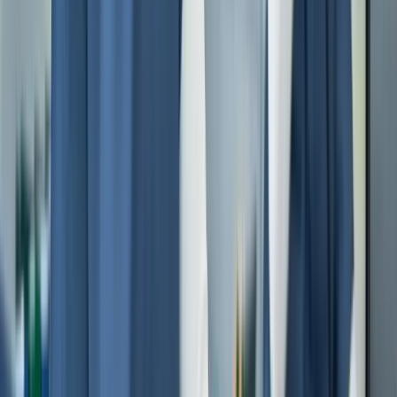
Financez votre formation avec l'aide de France Travail
Demandeur d’emploi ? Formez-vous avec un financement de
France Travail. Trouvez la formation qui vous correspond et
bénéficiez d’un accompagnement complet : coaching, aide à
la recherche d’un stage et d’un emploi, classes virtuelles…
Avec Skill & You, votre projet de réinsertion professionnelle
est entre de bonnes mains.
Découvrir
Profitez de nos solutions de paiement échelonné
Vous souhaitez connaître nos solutions de financement
personnel ? Optez pour une formation flexible et adaptée à
vos besoins, avec des facilités de paiement échelonné. Profitez
d’une grande autonomie dans le choix et dans la date de début
de votre parcours, ou mobilisez l’autofinancement pour