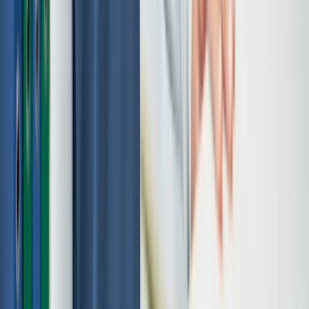
Découvrir
Demander la documentation
Être rappelé.e