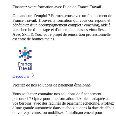
Financez votre formation avec l'aide de France Travail
Demandeur d’emploi ? Formez-vous avec un financement de
France Travail. Trouvez la formation qui vous correspond et
bénéficiez d’un accompagnement complet : coaching, aide à
la recherche d’un stage et d’un emploi, classes virtuelles…
Avec Skill & You, votre projet de réinsertion professionnelle
est entre de bonnes mains.
Découvrir
Profitez de nos solutions de paiement échelonné
Vous souhaitez connaître nos solutions de financement
personnel ? Optez pour une formation flexible et adaptée à
vos besoins, avec des facilités de paiement échelonné. Profitez
d’une grande autonomie dans le choix et dans la date de début
de votre parcours, ou mobilisez l’autofinancement pour