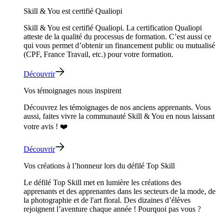
Skill & You est certifié Qualiopi
Skill & You est certifié Qualiopi. La certification Qualiopi
atteste de la qualité du processus de formation. C’est aussi ce
qui vous permet d’obtenir un financement public ou mutualisé
(CPF, France Travail, etc.) pour votre formation.
Découvrir
Vos témoignages nous inspirent
Découvrez les témoignages de nos anciens apprenants. Vous
aussi, faites vivre la communauté Skill & You en nous laissant
votre avis ! ❤️
Découvrir
Vos créations à l’honneur lors du défilé Top Skill
Le défilé Top Skill met en lumière les créations des
apprenants et des apprenantes dans les secteurs de la mode, de
la photographie et de l'art floral. Des dizaines d’élèves
rejoignent l’aventure chaque année ! Pourquoi pas vous ?