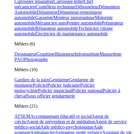
Carrossier réparateur
Carrossier-tôlier
Chef
mécanicien
Contrôleur technique
Débosseleur
Démonteur
Automobile
Dépanneur
Dépanneur-remorqueur
automobile
Garagiste
Monteur pneumatique
Motoriste
automobile
Mécanicien auto
Peintre automobile
Préparateur
automobile
Réparateur automobile
Technicien vitrage
automobile
Électricien de maintenance automobile
Métiers (6)
Dessinateur
Graphiste
Illustrateur
Infographiste
Maquettiste
PAO
Photographe
Métiers (10)
Gardien de la paix
Gendarme
Gendarme de
montagne
Policier
Policier judiciaire
Policier
motocycliste
Policier municipal
Policier national
Policier à
cheval
Sous officier gendarmerie
Métiers (21)
ATSEM
Accompagnant éducatif et social
Agent de
crèche
Agent de prévention et de médiation
Agent de service
médico-social
Aide médico-psychologique
Aide
soignant
Ambulancier
Animateur petite enfance
Assistant de vie