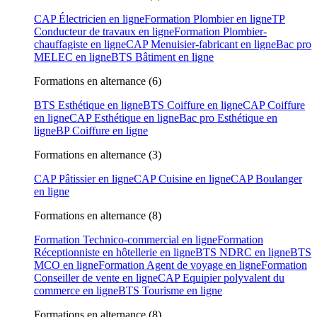
CAP Électricien en ligne
Formation Plombier en ligne
TP
Conducteur de travaux en ligne
Formation Plombier-
chauffagiste en ligne
CAP Menuisier-fabricant en ligne
Bac pro
MELEC en ligne
BTS Bâtiment en ligne
Formations en alternance (6)
BTS Esthétique en ligne
BTS Coiffure en ligne
CAP Coiffure
en ligne
CAP Esthétique en ligne
Bac pro Esthétique en
ligne
BP Coiffure en ligne
Formations en alternance (3)
CAP Pâtissier en ligne
CAP Cuisine en ligne
CAP Boulanger
en ligne
Formations en alternance (8)
Formation Technico-commercial en ligne
Formation
Réceptionniste en hôtellerie en ligne
BTS NDRC en ligne
BTS
MCO en ligne
Formation Agent de voyage en ligne
Formation
Conseiller de vente en ligne
CAP Equipier polyvalent du
commerce en ligne
BTS Tourisme en ligne
Formations en alternance (8)