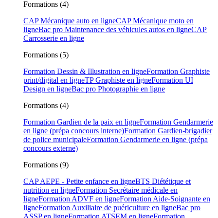
Formations (4)
CAP Mécanique auto en ligne
CAP Mécanique moto en
ligne
Bac pro Maintenance des véhicules autos en ligne
CAP
Carrosserie en ligne
Formations (5)
Formation Dessin & Illustration en ligne
Formation Graphiste
print/digital en ligne
TP Graphiste en ligne
Formation UI
Design en ligne
Bac pro Photographie en ligne
Formations (4)
Formation Gardien de la paix en ligne
Formation Gendarmerie
en ligne (prépa concours interne)
Formation Gardien-brigadier
de police municipale
Formation Gendarmerie en ligne (prépa
concours externe)
Formations (9)
CAP AEPE - Petite enfance en ligne
BTS Diététique et
nutrition en ligne
Formation Secrétaire médicale en
ligne
Formation ADVF en ligne
Formation Aide-Soignante en
ligne
Formation Auxiliaire de puériculture en ligne
Bac pro
ASSP en ligne
Formation ATSEM en ligne
Formation