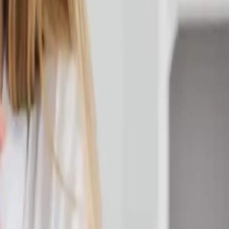
igne
Formation Contrôleur des finances publiques en ligne
Prépa
rs commun de catégorie C en ligne
Formation Surveillant pénitentiaire
ne
ac pro Photographie en ligne