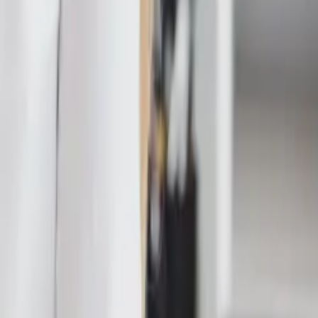
ne
gne
Bac pro ASSP en ligne
ligne
n paie
Espaces Verts, paysages & nature
Immobilier
Mode
Mécanique