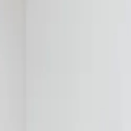
Formations (2)
CAP Fleuriste en ligne
Formation Gestion des espaces naturels 
Formations (8)
Formation Inspecteur du permis de conduire en ligne
Formation 
concours d'adjoint administratif d'État principal en ligne
Prépa co
en ligne
Formations (2)
BTS Professions immobilières en ligne
Formation Assistant immo
Formations (4)
CAP Couture & Mode en ligne
Formation Stylisme de mode en 
Formations (4)
CAP Mécanique auto en ligne
CAP Mécanique moto en ligne
Ba
Formations (5)
Formation Dessin & Illustration en ligne
Formation Graphiste pri