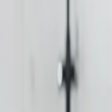
Formations éligibles CPF (2)
CAP Couture & Mode en ligne
Bac pro Couture en ligne
Formations éligibles CPF (4)
CAP Mécanique auto en ligne
CAP Mécanique moto en ligne
Ba
Formations éligibles CPF (3)
TP Graphiste en ligne
Formation UI Design en ligne
Bac pro Pho
Formations éligibles CPF (5)
CAP AEPE - Petite enfance en ligne
BTS Diététique et nutrition
Formations éligibles CPF (3)
Formation Développeur web mobile en ligne
Formation Technic
Secteurs
BTP & Bâtiment
Bien-être, Esthétique & Coiffure
Boulangerie, 
auto & moto
Photo, graphisme & dessin
Santé, Social & Petite e