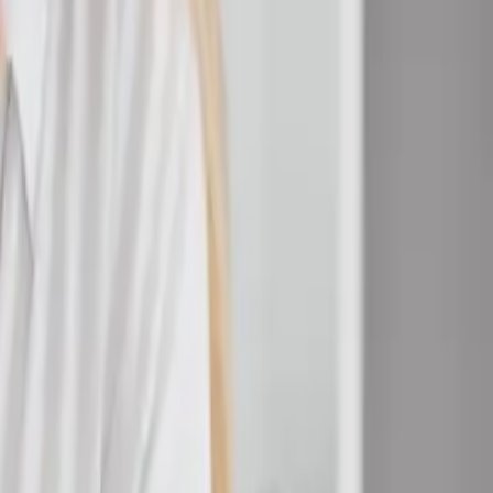
 municipale
Formation Gendarmerie en ligne (prépa concours externe)
gne
Formation Aide-Soignante en ligne
Formation Auxiliaire de
ligne
Formation Cybersécurité en ligne
& Gestion paie
Espaces Verts, paysages &
Menuisier-fabricant en ligne
Bac pro MELEC en ligne
BTS Bâtiment