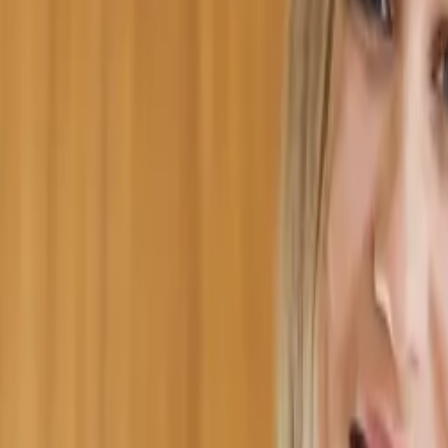
hes métiers
angerie, Pâtisserie & Cuisine
Commerce, vente & tourisme
Compta, RH 
e auto & moto
Photo, graphisme & dessin
Police & gendarmerie
Santé, S
rinaire en ligne
Offre duo Auxiliaire de santé animale - Soigneur animal