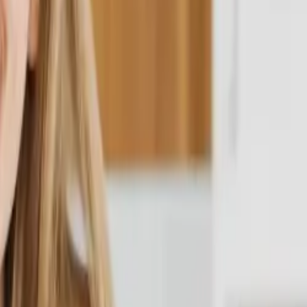
mation Plombier-chauffagiste en ligne
CAP Menuisier-fabricant en
 en ligne
CAP Coiffure en ligne
CAP Esthétique en ligne
Bac pro
ation Agent de voyage en ligne
Formation Conseiller de vente en
 ligne
Formation Assistant RH en ligne
Formation Gestion comptable
e