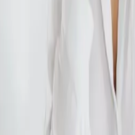
c pro Maintenance des véhicules autos en ligne
CAP Carrosserie en lig
tographie en ligne
 en ligne
Formation Secrétaire médicale en ligne
Formation ADVF en li
ien systèmes & réseaux en ligne
Formation Technicien informatique en 
Pâtisserie & Cuisine
Commerce, vente & tourisme
Compta, RH & Gestio
nfance
Web & Informatique