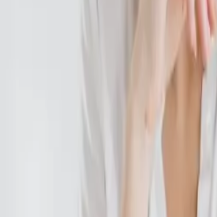
 ligne (prépa concours interne)
Formation Gardien-brigadier de police
 en ligne
Formation Secrétaire médicale en ligne
Formation ADVF en li
n ligne
Formation Infirmière en ligne
ien systèmes & réseaux en ligne
Formation Technicien informatique en 
angerie, Pâtisserie & Cuisine
Commerce, vente & tourisme
Compta, RH 
e & dessin
Santé, Social & Petite enfance
Web & Informatique
teur de travaux en ligne
Formation Plombier-chauffagiste en ligne
CAP 