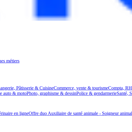
hes métiers
angerie, Pâtisserie & Cuisine
Commerce, vente & tourisme
Compta, RH 
e auto & moto
Photo, graphisme & dessin
Police & gendarmerie
Santé, S
rinaire en ligne
Offre duo Auxiliaire de santé animale - Soigneur animal