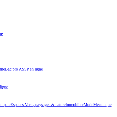
ne
gne
Bac pro ASSP en ligne
ligne
n paie
Espaces Verts, paysages & nature
Immobilier
Mode
Mécanique