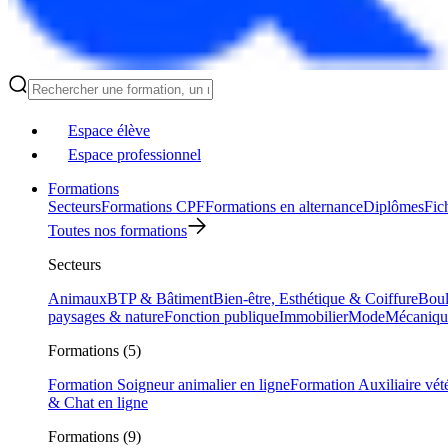
Espace élève
Espace professionnel
Formations
Secteurs
Formations CPF
Formations en alternance
Diplômes
Fic
Toutes nos formations
Secteurs
Animaux
BTP & Bâtiment
Bien-être, Esthétique & Coiffure
Boul
paysages & nature
Fonction publique
Immobilier
Mode
Mécaniqu
Formations (5)
Formation Soigneur animalier en ligne
Formation Auxiliaire vété
& Chat en ligne
Formations (9)