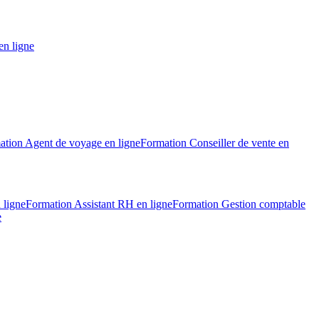
en ligne
ation Agent de voyage en ligne
Formation Conseiller de vente en
 ligne
Formation Assistant RH en ligne
Formation Gestion comptable
e