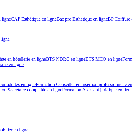
 ligne
CAP Esthétique en ligne
Bac pro Esthétique en ligne
BP Coiffure 
ligne
te en hôtellerie en ligne
BTS NDRC en ligne
BTS MCO en ligne
Form
sme en ligne
ur adultes en ligne
Formation Conseiller en insertion professionnelle en
ion Secrétaire comptable en ligne
Formation Assistant juridique en lign
bilier en ligne