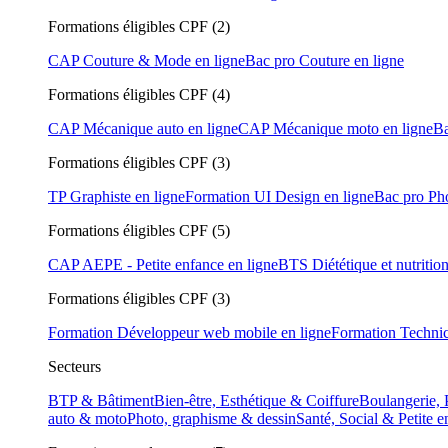
Formations éligibles CPF (2)
CAP Couture & Mode en ligne
Bac pro Couture en ligne
Formations éligibles CPF (4)
CAP Mécanique auto en ligne
CAP Mécanique moto en ligne
Ba
Formations éligibles CPF (3)
TP Graphiste en ligne
Formation UI Design en ligne
Bac pro Pho
Formations éligibles CPF (5)
CAP AEPE - Petite enfance en ligne
BTS Diététique et nutrition
Formations éligibles CPF (3)
Formation Développeur web mobile en ligne
Formation Technic
Secteurs
BTP & Bâtiment
Bien-être, Esthétique & Coiffure
Boulangerie, 
auto & moto
Photo, graphisme & dessin
Santé, Social & Petite e