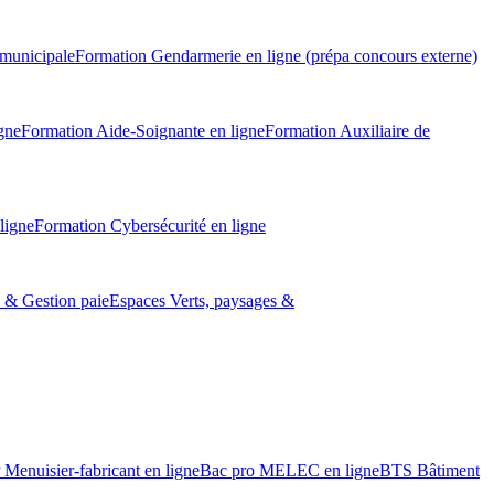
 municipale
Formation Gendarmerie en ligne (prépa concours externe)
gne
Formation Aide-Soignante en ligne
Formation Auxiliaire de
ligne
Formation Cybersécurité en ligne
& Gestion paie
Espaces Verts, paysages &
Menuisier-fabricant en ligne
Bac pro MELEC en ligne
BTS Bâtiment