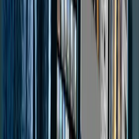
Artiste floral
Concepteur paysagiste
Conseiller en
jardinerie
Designer Floral
Dessinateur
paysagiste
Fleuriste
Fleuriste indépendant
Gestionnaire
d’espace naturel
Horticulteur
Jardinier
Paysagiste
Vendeur en
jardinerie
Métiers (10)
Adjoint administratif territorial
Agent de constatation des
douanes
Agent des finances publiques
Contrôleur des
douanes
Contrôleur des finances publiques
Contrôleur des
impôts
Gardien de prison
Inspecteur du permis de
conduire
Secrétaire administratif
Surveillant pénitentiaire
Métiers (5)
Administrateur de biens
Agent immobilier
Assistant
immobilier
Négociateur immobilier
Promoteur immobilier
Métiers (5)
Costumier
Couturier
Designer textile
Patronnier
Styliste
Métiers (17)