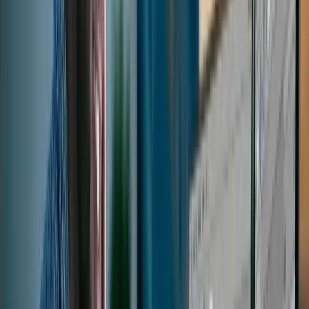
professionnelle en ligne
Formation Assistant RH en
ligne
Formation Gestion comptable et fiscale en
ligne
Formation Assistant comptable en ligne
Formation
Secrétaire comptable en ligne
Formation Assistant juridique en
ligne
Formations éligibles CPF (1)
CAP Fleuriste en ligne
Formations éligibles CPF (2)
BTS Professions immobilières en ligne
Formation Assistant
immobilier en ligne
Formations éligibles CPF (2)
CAP Couture & Mode en ligne
Bac pro Couture en ligne
Formations éligibles CPF (4)
CAP Mécanique auto en ligne
CAP Mécanique moto en
ligne
Bac pro Maintenance des véhicules autos en ligne
CAP
Carrosserie en ligne
Formations éligibles CPF (3)