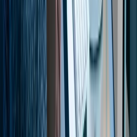
Créez votre CFA d'entreprise avec Skill & You
Vous souhaitez mettre en place un Centre de Formation
d'Apprentis (CFA) au sein de votre entreprise ? Avec Skill &
You, formez des talents adaptés à vos besoins grâce à une
solution clé en main. Créez dès maintenant votre CFA interne
et bénéficiez de notre accompagnement sur mesure pour
renforcer votre autonomie dans la formation professionnelle.
Découvrir
Formez vos équipes en interne avec Skill & You
Renforcez les compétences de vos collaborateurs et valorisez
votre marque employeur avec Skill & You ! Nos solutions de
formation interne incluent une plateforme d'e-learning
performante et des formations en marque blanche adaptées à
vos besoins spécifiques. Découvrez dès maintenant comment
booster la performance de vos équipes et dynamiser vos
talents.
Découvrir
Campus
Blog
Notre expertise pédagogique
Nos engagements
Nos