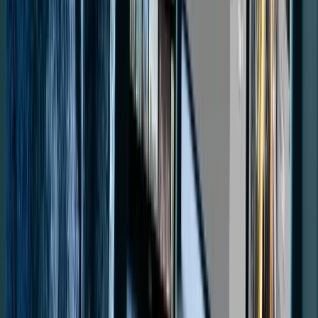
Carrossier réparateur
Carrossier-tôlier
Chef
mécanicien
Contrôleur technique
Débosseleur
Démonteur
Automobile
Dépanneur
Dépanneur-remorqueur
automobile
Garagiste
Monteur pneumatique
Motoriste
automobile
Mécanicien auto
Peintre automobile
Préparateur
automobile
Réparateur automobile
Technicien vitrage
automobile
Électricien de maintenance automobile
Métiers (6)
Dessinateur
Graphiste
Illustrateur
Infographiste
Maquettiste
PAO
Photographe
Métiers (10)
Gardien de la paix
Gendarme
Gendarme de
montagne
Policier
Policier judiciaire
Policier
motocycliste
Policier municipal
Policier national
Policier à
cheval
Sous officier gendarmerie
Métiers (21)
ATSEM
Accompagnant éducatif et social
Agent de
crèche
Agent de prévention et de médiation
Agent de service
médico-social
Aide médico-psychologique
Aide
soignant
Ambulancier
Animateur petite enfance
Assistant de vie