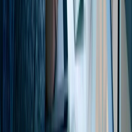
écoles
Notre marque
La certification Qualiopi
Avis et
témoignages
Top Skill
Campus
Le blog Skill & You
Conseils pratiques, décryptages métiers, tendances de la
formation à distance et retours d’expérience : le blog Skill &
You vous aide à mieux comprendre les parcours de formation
et les compétences d’aujourd’hui. Un espace pour s’informer,
prendre du recul et avancer plus sereinement dans ses projets
d’apprentissage.
Lire le blog
130 ans d’expérience à votre service
Skill & You allie savoir-faire et innovation. Bénéficiez d’un
parcours personnalisé incluant un service de coaching
optionnel. Assistez à des classes virtuelles et à des ateliers
pratiques. Grâce aux outils pédagogiques et aux logiciels,
progressez à votre rythme, où que vous soyez !
Découvrir