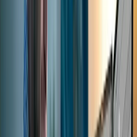
chauffagiste en ligne
CAP Menuisier-fabricant en ligne
Bac pro
MELEC en ligne
BTS Bâtiment en ligne
Formations éligibles CPF (6)
BTS Esthétique en ligne
BTS Coiffure en ligne
CAP Coiffure
en ligne
CAP Esthétique en ligne
Bac pro Esthétique en
ligne
BP Coiffure en ligne
Formations éligibles CPF (3)
CAP Pâtissier en ligne
CAP Cuisine en ligne
CAP Boulanger
en ligne
Formations éligibles CPF (8)
Formation Technico-commercial en ligne
Formation
Réceptionniste en hôtellerie en ligne
BTS NDRC en ligne
BTS
MCO en ligne
Formation Agent de voyage en ligne
Formation
Conseiller de vente en ligne
CAP Equipier polyvalent du
commerce en ligne
BTS Tourisme en ligne
Formations éligibles CPF (8)
Formation Gestionnaire de paie en ligne
Formation Formateur
pour adultes en ligne
Formation Conseiller en insertion