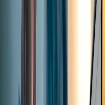
Infirmière en ligne
Formations (4)
Formation Développeur web mobile en ligne
Formation
Technicien systèmes & réseaux en ligne
Formation Technicien
informatique en ligne
Formation Cybersécurité en ligne
Secteurs
Animaux
BTP & Bâtiment
Bien-être, Esthétique &
Coiffure
Boulangerie, Pâtisserie & Cuisine
Commerce, vente &
tourisme
Compta, RH & Gestion paie
Espaces Verts, paysages
& nature
Immobilier
Mode
Mécanique auto & moto
Photo,
graphisme & dessin
Santé, Social & Petite enfance
Web &
Informatique
Formations éligibles CPF (1)
Certification ACACED Chien & Chat en ligne
Formations éligibles CPF (7)
CAP Électricien en ligne
Formation Plombier en ligne
TP
Conducteur de travaux en ligne
Formation Plombier-