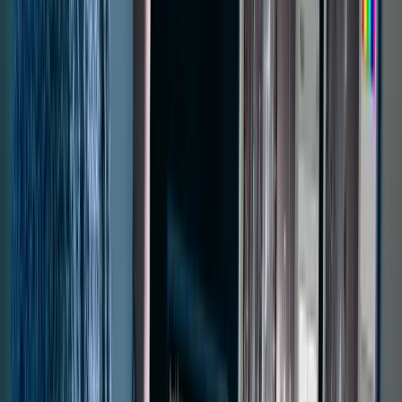
Gestionnaire de paie en ligne
Formation Formateur pour
adultes en ligne
Formation Développeur web mobile en
ligne
Formation Technicien systèmes & réseaux en
ligne
Formation Conseiller en insertion professionnelle en
ligne
Formation Technicien informatique en ligne
TP
Conducteur de travaux en ligne
Formation Assistant RH en
ligne
Formation ADVF en ligne
TP Graphiste en
ligne
Formation UI Design en ligne
Formation Technico-
commercial en ligne
Formation Gestion comptable et fiscale en
ligne
Formation Réceptionniste en hôtellerie en
ligne
Formation Assistant comptable en ligne
Formation
Secrétaire comptable en ligne
Formation Agent de voyage en
ligne
Formation Assistant immobilier en ligne
Formation
Conseiller de vente en ligne
Formations (2)
Certification ACACED Chien & Chat en ligne
Formation
Assistant juridique en ligne
Formations (17)
Formation Soigneur animalier en ligne
Formation Sophrologie
en ligne
Formation Auxiliaire vétérinaire en ligne
Offre duo
Auxiliaire de santé animale - Soigneur animalier
Formation