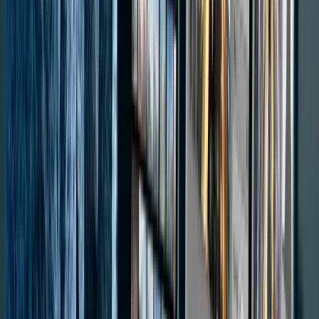
Métiers (17)
Agent de voyage
Assistant commercial
Assistant
manager
Chargé de clientèle
Chef de produit
Chef de
projet
Chef de rayon
Conseiller commercial
Conseiller de
vente
Conseiller relation client à distance
Employé
polyvalent
Merchandiser
Responsable
d’exploitation
Réceptionniste en
hôtellerie
Téléprospecteur
Vendeur automobile
Vendeur en
parfumerie
Métiers (12)
Assistant RH
Assistant comptable
Assistant de gestion
Assistant
juridique
Chef comptable
Comptable
Contrôleur de
gestion
Gestionnaire administratif et financier
Responsable
administratif et financier
Responsable paie
Secrétaire
assistant
Secrétaire comptable
Métiers (5)
Architecte d’intérieur
Collaborateur
d’architecte
Designer
Designer d’espace
Décorateur d’intérieur
Métiers (12)