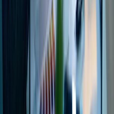
Skill & You est certifié Qualiopi
Skill & You est certifié Qualiopi. La certification Qualiopi
atteste de la qualité du processus de formation. C’est aussi ce
qui vous permet d’obtenir un financement public ou mutualisé
(CPF, France Travail, etc.) pour votre formation.
Découvrir
Vos témoignages nous inspirent
Découvrez les témoignages de nos anciens apprenants. Vous
aussi, faites vivre la communauté Skill & You en nous laissant
votre avis ! ❤️
Découvrir
Vos créations à l’honneur lors du défilé Top Skill
Le défilé Top Skill met en lumière les créations des
apprenants et des apprenantes dans les secteurs de la mode, de
la photographie et de l'art floral. Des dizaines d’élèves
rejoignent l’aventure chaque année ! Pourquoi pas vous ?