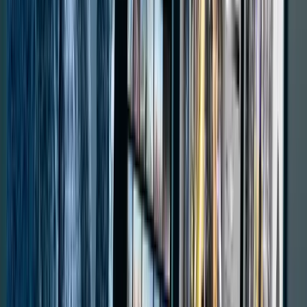
Aide conducteur de travaux
BIM manager
Chef de
chantier
Chef d’équipe BTP
Conducteur de
travaux
Coordinateur de travaux
Dessinateur en
bâtiment
Dessinateur-projeteur
Domoticien
Maître
d’oeuvre
Menuisier
Monteur en installations
thermiques
Métreur
Plombier
Électricien
Métiers (26)
Assistant chef de produit cosmétique /
maquillage
Barbier
Coach beauté
Coach coiffure
Coach de
vie
Coiffeur
Coloriste permanentiste
Conseiller en
image
Conseillère beauté
Conseillère beauté à
domicile
Conseillère en dermo-cosmétique
Conseillère en
parfumerie
Directeur artistique coiffure
Directeur artistique
maquillage
Esthéticienne
Formatrice en
esthétique
Hydrothérapeute
Hôtesse d’accueil en
spa
Maquilleur professionnel
Maquilleuse
Naturopathe
Praticien
en massage bien-être
Prothésiste ongulaire
Responsable de
spa
Sophrologue
Styliste visagiste
Métiers (8)
Boulanger
Chef à domicile
Chocolatier
Commis de
cuisine
Cuisinier
Cuisinier de collectivité
Pâtissier
Traiteur