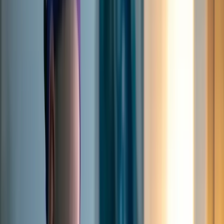
CAP Pâtissier en ligne
CAP Cuisine en ligne
CAP Boulanger
en ligne
Formations (8)
Formation Technico-commercial en ligne
Formation
Réceptionniste en hôtellerie en ligne
BTS NDRC en ligne
BTS
MCO en ligne
Formation Agent de voyage en ligne
Formation
Conseiller de vente en ligne
CAP Equipier polyvalent du
commerce en ligne
BTS Tourisme en ligne
Formations (8)
Formation Gestionnaire de paie en ligne
Formation Formateur
pour adultes en ligne
Formation Conseiller en insertion
professionnelle en ligne
Formation Assistant RH en
ligne
Formation Gestion comptable et fiscale en
ligne
Formation Assistant comptable en ligne
Formation
Secrétaire comptable en ligne
Formation Assistant juridique en
ligne
Formations (1)
Formation Décorateur d'intérieur en ligne