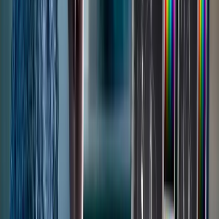
Carrosserie en ligne
Formations en alternance (2)
TP Graphiste en ligne
Formation UI Design en ligne
Formations en alternance (4)
CAP AEPE - Petite enfance en ligne
Formation Secrétaire
médicale en ligne
Formation ADVF en ligne
Bac pro ASSP en
ligne
Formations en alternance (3)
Formation Développeur web mobile en ligne
Formation
Technicien systèmes & réseaux en ligne
Formation Technicien
informatique en ligne
Diplômes
BTS
CAP
Bac pro
Titre professionnel
Certifications (RS,
RNCP)
Formations métiers
Prépa concours (Cat. A, B et
C)
Brevet professionnel
Formations (8)