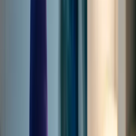
Espace élève
Espace professionnel
Formations
Secteurs
Formations CPF
Formations en
alternance
Diplômes
Fiches métiers
Toutes nos formations
Secteurs
Animaux
BTP & Bâtiment
Bien-être, Esthétique &
Coiffure
Boulangerie, Pâtisserie & Cuisine
Commerce, vente &
tourisme
Compta, RH & Gestion paie
Décoration &
architecture d'intérieur
Espaces Verts, paysages &
nature
Fonction publique
Immobilier
Mode
Mécanique auto &
moto
Photo, graphisme & dessin
Police & gendarmerie
Santé,
Social & Petite enfance
Web & Informatique