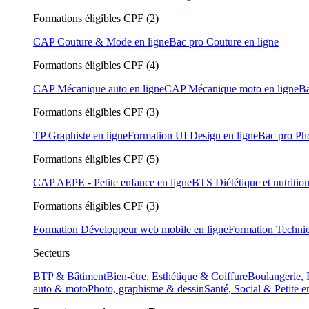
Formations éligibles CPF (2)
CAP Couture & Mode en ligne
Bac pro Couture en ligne
Formations éligibles CPF (4)
CAP Mécanique auto en ligne
CAP Mécanique moto en ligne
Ba
Formations éligibles CPF (3)
TP Graphiste en ligne
Formation UI Design en ligne
Bac pro Pho
Formations éligibles CPF (5)
CAP AEPE - Petite enfance en ligne
BTS Diététique et nutrition
Formations éligibles CPF (3)
Formation Développeur web mobile en ligne
Formation Technic
Secteurs
BTP & Bâtiment
Bien-être, Esthétique & Coiffure
Boulangerie, 
auto & moto
Photo, graphisme & dessin
Santé, Social & Petite e