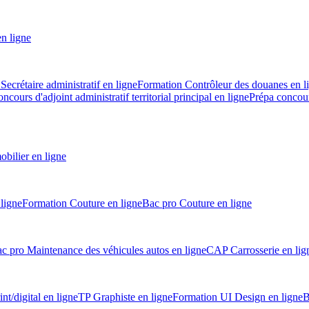
en ligne
Secrétaire administratif en ligne
Formation Contrôleur des douanes en l
ncours d'adjoint administratif territorial principal en ligne
Prépa concou
bilier en ligne
ligne
Formation Couture en ligne
Bac pro Couture en ligne
c pro Maintenance des véhicules autos en ligne
CAP Carrosserie en lig
nt/digital en ligne
TP Graphiste en ligne
Formation UI Design en ligne
B