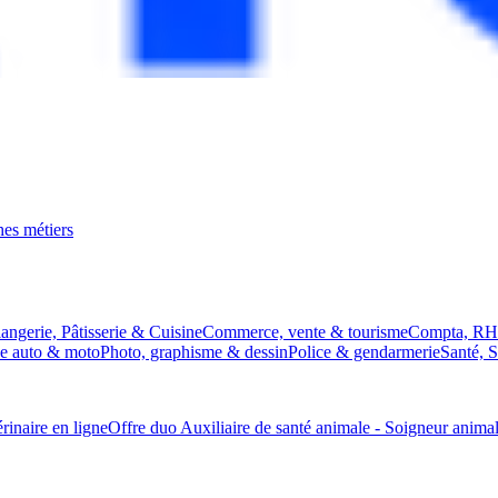
hes métiers
angerie, Pâtisserie & Cuisine
Commerce, vente & tourisme
Compta, RH 
e auto & moto
Photo, graphisme & dessin
Police & gendarmerie
Santé, S
rinaire en ligne
Offre duo Auxiliaire de santé animale - Soigneur animal