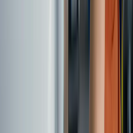
Carrossier réparateur
Carrossier-tôlier
Chef
mécanicien
Contrôleur technique
Débosseleur
Démonteur
Automobile
Dépanneur
Dépanneur-remorqueur
automobile
Garagiste
Monteur pneumatique
Motoriste
automobile
Mécanicien auto
Peintre automobile
Préparateur
automobile
Réparateur automobile
Technicien vitrage
automobile
Électricien de maintenance automobile
Métiers (6)
Dessinateur
Graphiste
Illustrateur
Infographiste
Maquettiste
PAO
Photographe
Métiers (10)
Gardien de la paix
Gendarme
Gendarme de
montagne
Policier
Policier judiciaire
Policier
motocycliste
Policier municipal
Policier national
Policier à
cheval
Sous officier gendarmerie
Métiers (21)
ATSEM
Accompagnant éducatif et social
Agent de
crèche
Agent de prévention et de médiation
Agent de service
médico-social
Aide médico-psychologique
Aide
soignant
Ambulancier
Animateur petite enfance
Assistant de vie