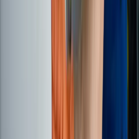
compléter un dispositif extérieur.
Découvrir
Alternance
Entreprises
Recrutement en apprentissage
CFA d'entreprise
Formation des
équipes
Nos offres entreprises
Recrutez vos apprentis avec Skill & You
Recrutez des apprentis avec l’aide de Skill & You ! Vous êtes
DRH, membre de la direction d’une entreprise ou responsable
de recrutement ? Vous avez des besoins réguliers en
apprentissage ? Nous vous aidons à identifier, recruter et
former les profils les plus adaptés à vos besoins. Découvrez
notre accompagnement humain et administratif sur mesure.
Découvrir