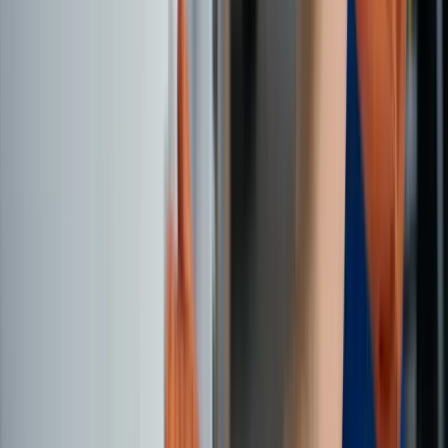
Découvrir
Découvrez les formations éligibles à l’alternance
Apprenez un métier tout en gagnant en expérience grâce à
l’alternance ! Du CAP au Bac+3, Skill & You vous forme et
vous accompagne à chaque étape : aide à la recherche d’une
entreprise en moins d’un mois, coaching personnalisé et suivi
tout au long de votre cursus. Découvrez toutes nos formations
éligibles à l’alternance.
Découvrir