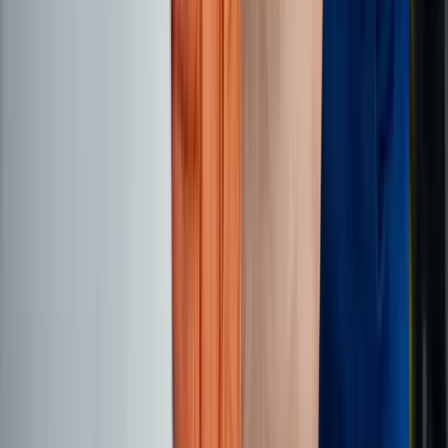
écoles
Notre marque
La certification Qualiopi
Avis et
témoignages
Top Skill
Campus
Le blog Skill & You
Conseils pratiques, décryptages métiers, tendances de la
formation à distance et retours d’expérience : le blog Skill &
You vous aide à mieux comprendre les parcours de formation
et les compétences d’aujourd’hui. Un espace pour s’informer,
prendre du recul et avancer plus sereinement dans ses projets
d’apprentissage.
Lire le blog
130 ans d’expérience à votre service
Skill & You allie savoir-faire et innovation. Bénéficiez d’un
parcours personnalisé incluant un service de coaching
optionnel. Assistez à des classes virtuelles et à des ateliers
pratiques. Grâce aux outils pédagogiques et aux logiciels,
progressez à votre rythme, où que vous soyez !
Découvrir