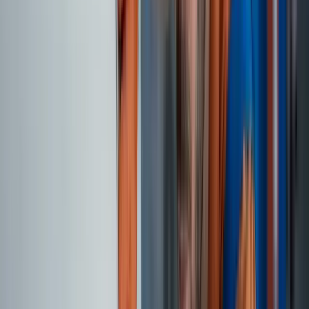
Formation Gestionnaire de paie en ligne
Formation Formateur
pour adultes en ligne
Formation Conseiller en insertion
professionnelle en ligne
Formation Assistant RH en
ligne
Formation Gestion comptable et fiscale en
ligne
Formation Assistant comptable en ligne
Formation
Secrétaire comptable en ligne
Formation Assistant juridique en
ligne
Formations en alternance (1)
CAP Fleuriste en ligne
Formations en alternance (2)
BTS Professions immobilières en ligne
Formation Assistant
immobilier en ligne
Formations en alternance (2)
CAP Couture & Mode en ligne
Bac pro Couture en ligne
Formations en alternance (4)
CAP Mécanique auto en ligne
CAP Mécanique moto en
ligne
Bac pro Maintenance des véhicules autos en ligne
CAP