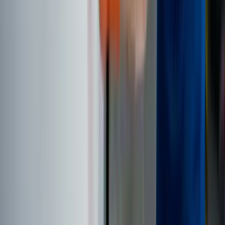
Skill & You est certifié Qualiopi
Skill & You est certifié Qualiopi. La certification Qualiopi
atteste de la qualité du processus de formation. C’est aussi ce
qui vous permet d’obtenir un financement public ou mutualisé
(CPF, France Travail, etc.) pour votre formation.
Découvrir
Vos témoignages nous inspirent
Découvrez les témoignages de nos anciens apprenants. Vous
aussi, faites vivre la communauté Skill & You en nous laissant
votre avis ! ❤️
Découvrir
Vos créations à l’honneur lors du défilé Top Skill
Le défilé Top Skill met en lumière les créations des
apprenants et des apprenantes dans les secteurs de la mode, de
la photographie et de l'art floral. Des dizaines d’élèves
rejoignent l’aventure chaque année ! Pourquoi pas vous ?