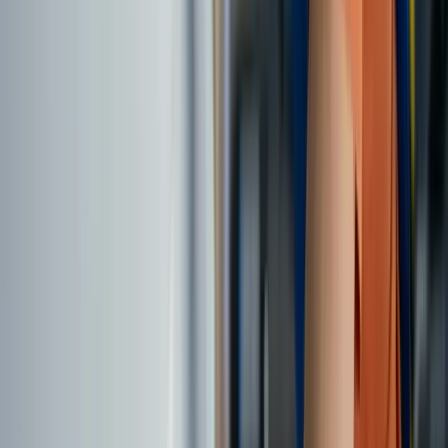
Artiste floral
Concepteur paysagiste
Conseiller en
jardinerie
Designer Floral
Dessinateur
paysagiste
Fleuriste
Fleuriste indépendant
Gestionnaire
d’espace naturel
Horticulteur
Jardinier
Paysagiste
Vendeur en
jardinerie
Métiers (10)
Adjoint administratif territorial
Agent de constatation des
douanes
Agent des finances publiques
Contrôleur des
douanes
Contrôleur des finances publiques
Contrôleur des
impôts
Gardien de prison
Inspecteur du permis de
conduire
Secrétaire administratif
Surveillant pénitentiaire
Métiers (5)
Administrateur de biens
Agent immobilier
Assistant
immobilier
Négociateur immobilier
Promoteur immobilier
Métiers (5)
Costumier
Couturier
Designer textile
Patronnier
Styliste
Métiers (17)