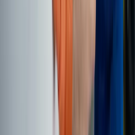
Skill & You, engagé pour la diversité et l’inclusion
Skill & You s’engage pour la diversité, la parité et l’inclusion,
tout en garantissant la qualité de ses formations. En facilitant
l’accès à l’éducation et à l’apprentissage en ligne, nous
accompagnons chacun et chacune d’entre vous vers la
réussite.
Découvrir
Campus Skill & You
Découvrez les écoles qui composent le campus online Skill &
You.
Découvrir
La marque Skill & You
Plongez dans la marque Skill & You et découvrez les
fondements et valeurs qui nous animent au quotidien . Ce qui
compte, c'est la suite !
Découvrir