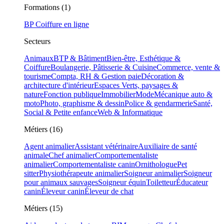
Formations (1)
BP Coiffure en ligne
Secteurs
Animaux
BTP & Bâtiment
Bien-être, Esthétique &
Coiffure
Boulangerie, Pâtisserie & Cuisine
Commerce, vente &
tourisme
Compta, RH & Gestion paie
Décoration &
architecture d'intérieur
Espaces Verts, paysages &
nature
Fonction publique
Immobilier
Mode
Mécanique auto &
moto
Photo, graphisme & dessin
Police & gendarmerie
Santé,
Social & Petite enfance
Web & Informatique
Métiers (16)
Agent animalier
Assistant vétérinaire
Auxiliaire de santé
animale
Chef animalier
Comportementaliste
animalier
Comportementaliste canin
Ornithologue
Pet
sitter
Physiothérapeute animalier
Soigneur animalier
Soigneur
pour animaux sauvages
Soigneur équin
Toiletteur
Éducateur
canin
Éleveur canin
Éleveur de chat
Métiers (15)