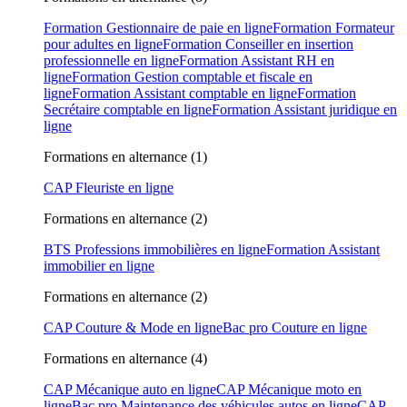
Formation Gestionnaire de paie en ligne
Formation Formateur
pour adultes en ligne
Formation Conseiller en insertion
professionnelle en ligne
Formation Assistant RH en
ligne
Formation Gestion comptable et fiscale en
ligne
Formation Assistant comptable en ligne
Formation
Secrétaire comptable en ligne
Formation Assistant juridique en
ligne
Formations en alternance (1)
CAP Fleuriste en ligne
Formations en alternance (2)
BTS Professions immobilières en ligne
Formation Assistant
immobilier en ligne
Formations en alternance (2)
CAP Couture & Mode en ligne
Bac pro Couture en ligne
Formations en alternance (4)
CAP Mécanique auto en ligne
CAP Mécanique moto en
ligne
Bac pro Maintenance des véhicules autos en ligne
CAP