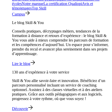
écoles
Notre marque
La certification Qualiopi
Avis et
témoignages
Top Skill
Campus
Le blog Skill & You
Conseils pratiques, décryptages métiers, tendances de la
formation à distance et retours d’expérience : le blog Skill &
You vous aide à mieux comprendre les parcours de formation
et les compétences d’aujourd’hui. Un espace pour s’informer,
prendre du recul et avancer plus sereinement dans ses projets
d’apprentissage.
Lire le blog
130 ans d’expérience à votre service
Skill & You allie savoir-faire et innovation. Bénéficiez d’un
parcours personnalisé incluant un service de coaching
optionnel. Assistez à des classes virtuelles et à des ateliers
pratiques. Grâce aux outils pédagogiques et aux logiciels,
progressez à votre rythme, où que vous soyez !
Découvrir