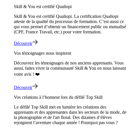
Skill & You est certifié Qualiopi
Skill & You est certifié Qualiopi. La certification Qualiopi
atteste de la qualité du processus de formation. C’est aussi ce
qui vous permet d’obtenir un financement public ou mutualisé
(CPF, France Travail, etc.) pour votre formation.
Découvrir
Vos témoignages nous inspirent
Découvrez les témoignages de nos anciens apprenants. Vous
aussi, faites vivre la communauté Skill & You en nous laissant
votre avis ! ❤️
Découvrir
Vos créations à l’honneur lors du défilé Top Skill
Le défilé Top Skill met en lumière les créations des
apprenants et des apprenantes dans les secteurs de la mode, de
la photographie et de l'art floral. Des dizaines d’élèves
rejoignent l’aventure chaque année ! Pourquoi pas vous ?