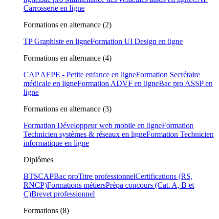
Carrosserie en ligne
Formations en alternance (2)
TP Graphiste en ligne
Formation UI Design en ligne
Formations en alternance (4)
CAP AEPE - Petite enfance en ligne
Formation Secrétaire
médicale en ligne
Formation ADVF en ligne
Bac pro ASSP en
ligne
Formations en alternance (3)
Formation Développeur web mobile en ligne
Formation
Technicien systèmes & réseaux en ligne
Formation Technicien
informatique en ligne
Diplômes
BTS
CAP
Bac pro
Titre professionnel
Certifications (RS,
RNCP)
Formations métiers
Prépa concours (Cat. A, B et
C)
Brevet professionnel
Formations (8)