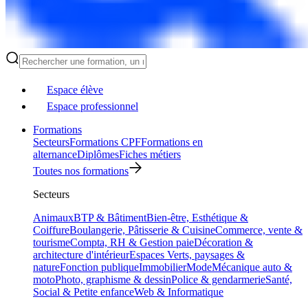
Espace élève
Espace professionnel
Formations
Secteurs
Formations CPF
Formations en
alternance
Diplômes
Fiches métiers
Toutes nos formations
Secteurs
Animaux
BTP & Bâtiment
Bien-être, Esthétique &
Coiffure
Boulangerie, Pâtisserie & Cuisine
Commerce, vente &
tourisme
Compta, RH & Gestion paie
Décoration &
architecture d'intérieur
Espaces Verts, paysages &
nature
Fonction publique
Immobilier
Mode
Mécanique auto &
moto
Photo, graphisme & dessin
Police & gendarmerie
Santé,
Social & Petite enfance
Web & Informatique