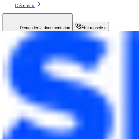
Découvrir
Demander la documentation
Être rappelé.e