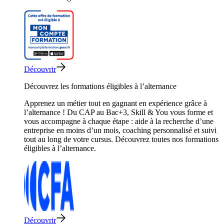
Découvrir
Découvrez les formations éligibles à l’alternance
Apprenez un métier tout en gagnant en expérience grâce à
l’alternance ! Du CAP au Bac+3, Skill & You vous forme et
vous accompagne à chaque étape : aide à la recherche d’une
entreprise en moins d’un mois, coaching personnalisé et suivi
tout au long de votre cursus. Découvrez toutes nos formations
éligibles à l’alternance.
Découvrir