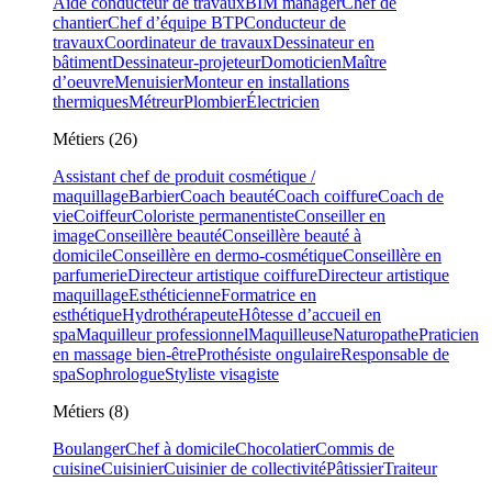
Aide conducteur de travaux
BIM manager
Chef de
chantier
Chef d’équipe BTP
Conducteur de
travaux
Coordinateur de travaux
Dessinateur en
bâtiment
Dessinateur-projeteur
Domoticien
Maître
d’oeuvre
Menuisier
Monteur en installations
thermiques
Métreur
Plombier
Électricien
Métiers (26)
Assistant chef de produit cosmétique /
maquillage
Barbier
Coach beauté
Coach coiffure
Coach de
vie
Coiffeur
Coloriste permanentiste
Conseiller en
image
Conseillère beauté
Conseillère beauté à
domicile
Conseillère en dermo-cosmétique
Conseillère en
parfumerie
Directeur artistique coiffure
Directeur artistique
maquillage
Esthéticienne
Formatrice en
esthétique
Hydrothérapeute
Hôtesse d’accueil en
spa
Maquilleur professionnel
Maquilleuse
Naturopathe
Praticien
en massage bien-être
Prothésiste ongulaire
Responsable de
spa
Sophrologue
Styliste visagiste
Métiers (8)
Boulanger
Chef à domicile
Chocolatier
Commis de
cuisine
Cuisinier
Cuisinier de collectivité
Pâtissier
Traiteur