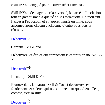
Skill & You, engagé pour la diversité et l’inclusion
Skill & You s’engage pour la diversité, la parité et l’inclusion,
tout en garantissant la qualité de ses formations. En facilitant
l’accès à l’éducation et à l’apprentissage en ligne, nous
accompagnons chacun et chacune d’entre vous vers la
réussite.
Découvrir
Campus Skill & You
Découvrez les écoles qui composent le campus online Skill &
You.
Découvrir
La marque Skill & You
Plongez dans la marque Skill & You et découvrez les
fondements et valeurs qui nous animent au quotidien . Ce qui
compte, c'est la suite !
Découvrir