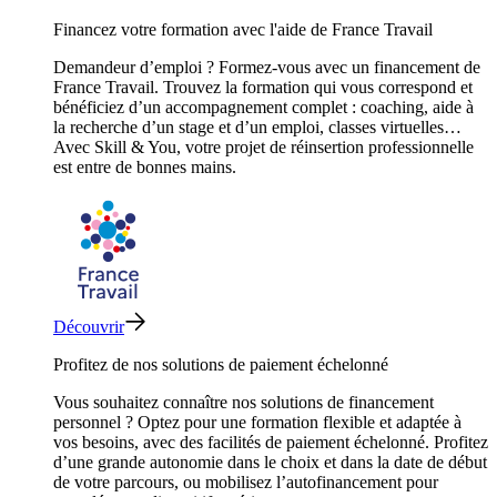
Financez votre formation avec l'aide de France Travail
Demandeur d’emploi ? Formez-vous avec un financement de
France Travail. Trouvez la formation qui vous correspond et
bénéficiez d’un accompagnement complet : coaching, aide à
la recherche d’un stage et d’un emploi, classes virtuelles…
Avec Skill & You, votre projet de réinsertion professionnelle
est entre de bonnes mains.
Découvrir
Profitez de nos solutions de paiement échelonné
Vous souhaitez connaître nos solutions de financement
personnel ? Optez pour une formation flexible et adaptée à
vos besoins, avec des facilités de paiement échelonné. Profitez
d’une grande autonomie dans le choix et dans la date de début
de votre parcours, ou mobilisez l’autofinancement pour