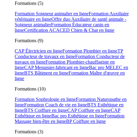
Formations (5)
Formation Soigneur animalier en ligne
Formation Auxiliaire
vétérinaire en ligne
Offre duo Auxiliaire de santé animale -
Soigneur animalier
Formation Éducateur canin en
ligne
Certification ACACED Chien & Chat en ligne
Formations (9)
CAP Électricien en ligne
Formation Plombier en ligne
TP
Conducteur de travaux en ligne
Formation Conducteur de
travaux en ligne
Formation Plombier-chauffagiste en
ligne
CAP Menuisier-fabricant en ligne
Bac pro MELEC en
ligne
BTS Bâtiment en ligne
Formation Maître d'œuvre en
ligne
Formations (10)
Formation Sophrologie en ligne
Formation Naturopathe en
ligne
Formation Coach de vie en ligne
BTS Esthétique en
ligne
BTS Coiffure en ligne
CAP Coiffure en ligne
CAP
Esthétique en ligne
Bac pro Esthétique en ligne
Formation
Massage bien-être en ligne
BP Coiffure en ligne
Formations (3)