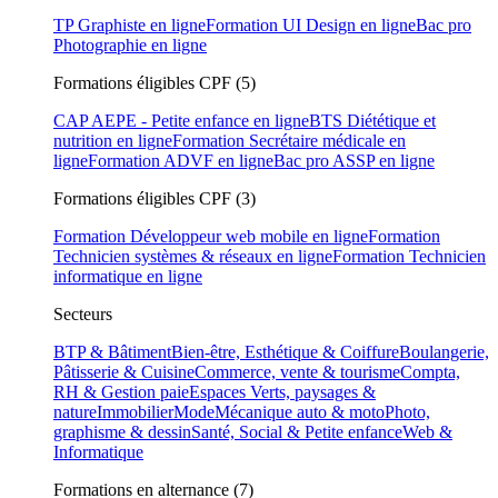
TP Graphiste en ligne
Formation UI Design en ligne
Bac pro
Photographie en ligne
Formations éligibles CPF (5)
CAP AEPE - Petite enfance en ligne
BTS Diététique et
nutrition en ligne
Formation Secrétaire médicale en
ligne
Formation ADVF en ligne
Bac pro ASSP en ligne
Formations éligibles CPF (3)
Formation Développeur web mobile en ligne
Formation
Technicien systèmes & réseaux en ligne
Formation Technicien
informatique en ligne
Secteurs
BTP & Bâtiment
Bien-être, Esthétique & Coiffure
Boulangerie,
Pâtisserie & Cuisine
Commerce, vente & tourisme
Compta,
RH & Gestion paie
Espaces Verts, paysages &
nature
Immobilier
Mode
Mécanique auto & moto
Photo,
graphisme & dessin
Santé, Social & Petite enfance
Web &
Informatique
Formations en alternance (7)