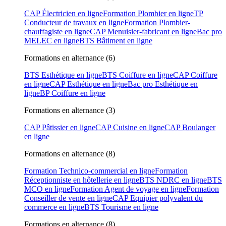
CAP Électricien en ligne
Formation Plombier en ligne
TP
Conducteur de travaux en ligne
Formation Plombier-
chauffagiste en ligne
CAP Menuisier-fabricant en ligne
Bac pro
MELEC en ligne
BTS Bâtiment en ligne
Formations en alternance (6)
BTS Esthétique en ligne
BTS Coiffure en ligne
CAP Coiffure
en ligne
CAP Esthétique en ligne
Bac pro Esthétique en
ligne
BP Coiffure en ligne
Formations en alternance (3)
CAP Pâtissier en ligne
CAP Cuisine en ligne
CAP Boulanger
en ligne
Formations en alternance (8)
Formation Technico-commercial en ligne
Formation
Réceptionniste en hôtellerie en ligne
BTS NDRC en ligne
BTS
MCO en ligne
Formation Agent de voyage en ligne
Formation
Conseiller de vente en ligne
CAP Equipier polyvalent du
commerce en ligne
BTS Tourisme en ligne
Formations en alternance (8)