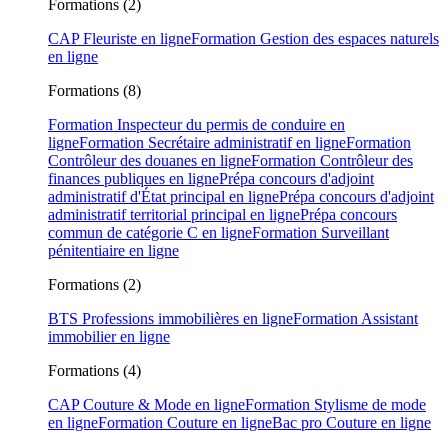
Formations (2)
CAP Fleuriste en ligne
Formation Gestion des espaces naturels
en ligne
Formations (8)
Formation Inspecteur du permis de conduire en
ligne
Formation Secrétaire administratif en ligne
Formation
Contrôleur des douanes en ligne
Formation Contrôleur des
finances publiques en ligne
Prépa concours d'adjoint
administratif d'État principal en ligne
Prépa concours d'adjoint
administratif territorial principal en ligne
Prépa concours
commun de catégorie C en ligne
Formation Surveillant
pénitentiaire en ligne
Formations (2)
BTS Professions immobilières en ligne
Formation Assistant
immobilier en ligne
Formations (4)
CAP Couture & Mode en ligne
Formation Stylisme de mode
en ligne
Formation Couture en ligne
Bac pro Couture en ligne