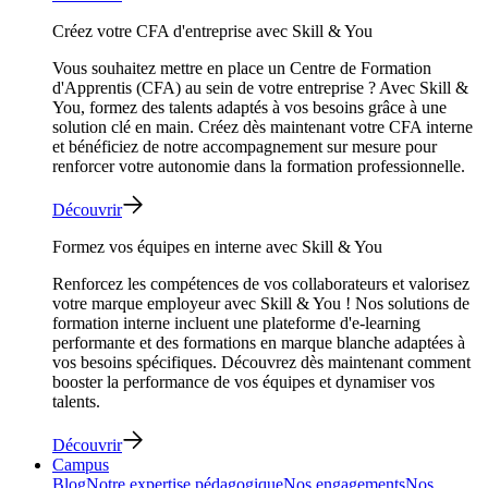
Créez votre CFA d'entreprise avec Skill & You
Vous souhaitez mettre en place un Centre de Formation
d'Apprentis (CFA) au sein de votre entreprise ? Avec Skill &
You, formez des talents adaptés à vos besoins grâce à une
solution clé en main. Créez dès maintenant votre CFA interne
et bénéficiez de notre accompagnement sur mesure pour
renforcer votre autonomie dans la formation professionnelle.
Découvrir
Formez vos équipes en interne avec Skill & You
Renforcez les compétences de vos collaborateurs et valorisez
votre marque employeur avec Skill & You ! Nos solutions de
formation interne incluent une plateforme d'e-learning
performante et des formations en marque blanche adaptées à
vos besoins spécifiques. Découvrez dès maintenant comment
booster la performance de vos équipes et dynamiser vos
talents.
Découvrir
Campus
Blog
Notre expertise pédagogique
Nos engagements
Nos