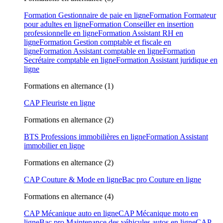
Formation Gestionnaire de paie en ligne
Formation Formateur
pour adultes en ligne
Formation Conseiller en insertion
professionnelle en ligne
Formation Assistant RH en
ligne
Formation Gestion comptable et fiscale en
ligne
Formation Assistant comptable en ligne
Formation
Secrétaire comptable en ligne
Formation Assistant juridique en
ligne
Formations en alternance (1)
CAP Fleuriste en ligne
Formations en alternance (2)
BTS Professions immobilières en ligne
Formation Assistant
immobilier en ligne
Formations en alternance (2)
CAP Couture & Mode en ligne
Bac pro Couture en ligne
Formations en alternance (4)
CAP Mécanique auto en ligne
CAP Mécanique moto en
ligne
Bac pro Maintenance des véhicules autos en ligne
CAP