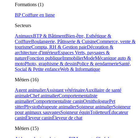
Formations (1)
BP Coiffure en ligne
Secteurs
Animaux
BTP & Bâtiment
Bien-être, Esthétique &
Coiffure
Boulangerie, Pâtisserie & Cuisine
Commerce, vente &
tourisme
Compta, RH & Gestion paie
Décoration &
architecture d'intérieur
Espaces Verts, paysages &
nature
Fonction publique
Immobilier
Mode
Mécanique auto &
moto
Photo, graphisme & dessin
Police & gendarmerie
Santé,
Social & Petite enfance
Web & Informatique
Métiers (16)
Agent animalier
Assistant vétérinaire
Auxiliaire de santé
animale
Chef animalier
Comportementaliste
animalier
Comportementaliste canin
Ornithologue
Pet
sitter
Physiothérapeute animalier
Soigneur animalier
Soigneur
pour animaux sauvages
Soigneur équin
Toiletteur
Éducateur
canin
Éleveur canin
Éleveur de chat
Métiers (15)