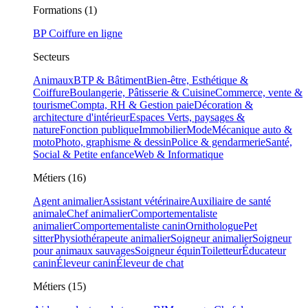
Formations (1)
BP Coiffure en ligne
Secteurs
Animaux
BTP & Bâtiment
Bien-être, Esthétique &
Coiffure
Boulangerie, Pâtisserie & Cuisine
Commerce, vente &
tourisme
Compta, RH & Gestion paie
Décoration &
architecture d'intérieur
Espaces Verts, paysages &
nature
Fonction publique
Immobilier
Mode
Mécanique auto &
moto
Photo, graphisme & dessin
Police & gendarmerie
Santé,
Social & Petite enfance
Web & Informatique
Métiers (16)
Agent animalier
Assistant vétérinaire
Auxiliaire de santé
animale
Chef animalier
Comportementaliste
animalier
Comportementaliste canin
Ornithologue
Pet
sitter
Physiothérapeute animalier
Soigneur animalier
Soigneur
pour animaux sauvages
Soigneur équin
Toiletteur
Éducateur
canin
Éleveur canin
Éleveur de chat
Métiers (15)