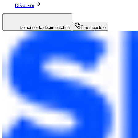
Découvrir
Demander la documentation
Être rappelé.e