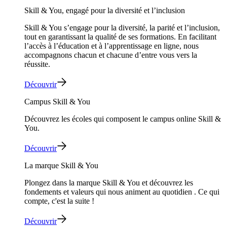
Skill & You, engagé pour la diversité et l’inclusion
Skill & You s’engage pour la diversité, la parité et l’inclusion,
tout en garantissant la qualité de ses formations. En facilitant
l’accès à l’éducation et à l’apprentissage en ligne, nous
accompagnons chacun et chacune d’entre vous vers la
réussite.
Découvrir
Campus Skill & You
Découvrez les écoles qui composent le campus online Skill &
You.
Découvrir
La marque Skill & You
Plongez dans la marque Skill & You et découvrez les
fondements et valeurs qui nous animent au quotidien . Ce qui
compte, c'est la suite !
Découvrir