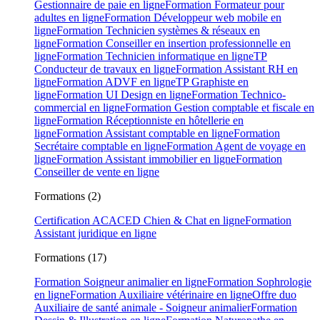
Gestionnaire de paie en ligne
Formation Formateur pour
adultes en ligne
Formation Développeur web mobile en
ligne
Formation Technicien systèmes & réseaux en
ligne
Formation Conseiller en insertion professionnelle en
ligne
Formation Technicien informatique en ligne
TP
Conducteur de travaux en ligne
Formation Assistant RH en
ligne
Formation ADVF en ligne
TP Graphiste en
ligne
Formation UI Design en ligne
Formation Technico-
commercial en ligne
Formation Gestion comptable et fiscale en
ligne
Formation Réceptionniste en hôtellerie en
ligne
Formation Assistant comptable en ligne
Formation
Secrétaire comptable en ligne
Formation Agent de voyage en
ligne
Formation Assistant immobilier en ligne
Formation
Conseiller de vente en ligne
Formations (2)
Certification ACACED Chien & Chat en ligne
Formation
Assistant juridique en ligne
Formations (17)
Formation Soigneur animalier en ligne
Formation Sophrologie
en ligne
Formation Auxiliaire vétérinaire en ligne
Offre duo
Auxiliaire de santé animale - Soigneur animalier
Formation