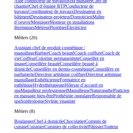
Aide conducteur de travaux
BIM manager
Chef de
chantier
Chef d’équipe BTP
Conducteur de
travaux
Coordinateur de travaux
Dessinateur en
bâtiment
Dessinateur-projeteur
Domoticien
Maître
d’oeuvre
Menuisier
Monteur en installations
thermiques
Métreur
Plombier
Électricien
Métiers (26)
Assistant chef de produit cosmétique /
maquillage
Barbier
Coach beauté
Coach coiffure
Coach de
vie
Coiffeur
Coloriste permanentiste
Conseiller en
image
Conseillère beauté
Conseillère beauté à
domicile
Conseillère en dermo-cosmétique
Conseillère en
parfumerie
Directeur artistique coiffure
Directeur artistique
maquillage
Esthéticienne
Formatrice en
esthétique
Hydrothérapeute
Hôtesse d’accueil en
spa
Maquilleur professionnel
Maquilleuse
Naturopathe
Praticien
en massage bien-être
Prothésiste ongulaire
Responsable de
spa
Sophrologue
Styliste visagiste
Métiers (8)
Boulanger
Chef à domicile
Chocolatier
Commis de
cuisine
Cuisinier
Cuisinier de collectivité
Pâtissier
Traiteur