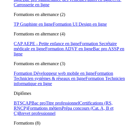
Carrosserie en ligne
Formations en alternance (2)
TP Graphiste en ligne
Formation UI Design en ligne
Formations en alternance (4)
CAP AEPE - Petite enfance en ligne
Formation Secrétaire
médicale en ligne
Formation ADVF en ligne
Bac pro ASSP en
ligne
Formations en alternance (3)
Formation Développeur web mobile en ligne
Formation
Technicien systèmes & réseaux en ligne
Formation Technicien
informatique en ligne
Diplômes
BTS
CAP
Bac pro
Titre professionnel
Certifications (RS,
RNCP)
Formations métiers
Prépa concours (Cat. A, B et
C)
Brevet professionnel
Formations (8)