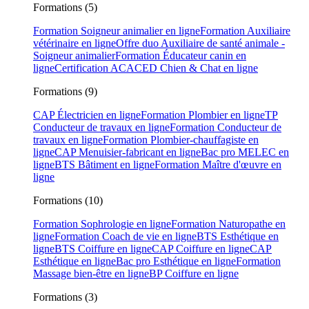
Formations (5)
Formation Soigneur animalier en ligne
Formation Auxiliaire
vétérinaire en ligne
Offre duo Auxiliaire de santé animale -
Soigneur animalier
Formation Éducateur canin en
ligne
Certification ACACED Chien & Chat en ligne
Formations (9)
CAP Électricien en ligne
Formation Plombier en ligne
TP
Conducteur de travaux en ligne
Formation Conducteur de
travaux en ligne
Formation Plombier-chauffagiste en
ligne
CAP Menuisier-fabricant en ligne
Bac pro MELEC en
ligne
BTS Bâtiment en ligne
Formation Maître d'œuvre en
ligne
Formations (10)
Formation Sophrologie en ligne
Formation Naturopathe en
ligne
Formation Coach de vie en ligne
BTS Esthétique en
ligne
BTS Coiffure en ligne
CAP Coiffure en ligne
CAP
Esthétique en ligne
Bac pro Esthétique en ligne
Formation
Massage bien-être en ligne
BP Coiffure en ligne
Formations (3)