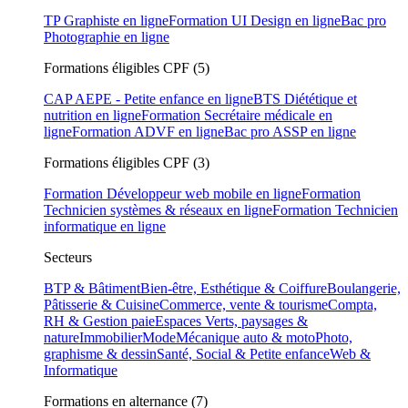
TP Graphiste en ligne
Formation UI Design en ligne
Bac pro
Photographie en ligne
Formations éligibles CPF (5)
CAP AEPE - Petite enfance en ligne
BTS Diététique et
nutrition en ligne
Formation Secrétaire médicale en
ligne
Formation ADVF en ligne
Bac pro ASSP en ligne
Formations éligibles CPF (3)
Formation Développeur web mobile en ligne
Formation
Technicien systèmes & réseaux en ligne
Formation Technicien
informatique en ligne
Secteurs
BTP & Bâtiment
Bien-être, Esthétique & Coiffure
Boulangerie,
Pâtisserie & Cuisine
Commerce, vente & tourisme
Compta,
RH & Gestion paie
Espaces Verts, paysages &
nature
Immobilier
Mode
Mécanique auto & moto
Photo,
graphisme & dessin
Santé, Social & Petite enfance
Web &
Informatique
Formations en alternance (7)