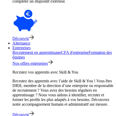
compléter un dispositif extérieur.
Découvrir
Alternance
Entreprises
Recrutement en apprentissage
CFA d'entreprise
Formation des
équipes
Nos offres entreprises
Recrutez vos apprentis avec Skill & You
Recrutez des apprentis avec l’aide de Skill & You ! Vous êtes
DRH, membre de la direction d’une entreprise ou responsable
de recrutement ? Vous avez des besoins réguliers en
apprentissage ? Nous vous aidons à identifier, recruter et
former les profils les plus adaptés à vos besoins. Découvrez
notre accompagnement humain et administratif sur mesure.
Découvrir