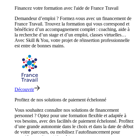
Financez votre formation avec l'aide de France Travail
Demandeur d’emploi ? Formez-vous avec un financement de
France Travail. Trouvez la formation qui vous correspond et
bénéficiez d’un accompagnement complet : coaching, aide à
la recherche d’un stage et d’un emploi, classes virtuelles…
Avec Skill & You, votre projet de réinsertion professionnelle
est entre de bonnes mains.
Découvrir
Profitez de nos solutions de paiement échelonné
Vous souhaitez connaître nos solutions de financement
personnel ? Optez pour une formation flexible et adaptée à
vos besoins, avec des facilités de paiement échelonné. Profitez
d’une grande autonomie dans le choix et dans la date de début
de votre parcours, ou mobilisez l’autofinancement pour