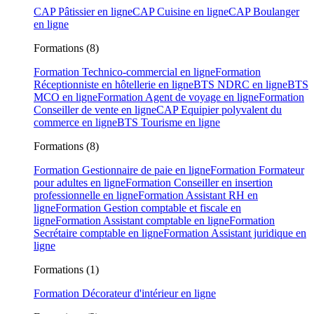
CAP Pâtissier en ligne
CAP Cuisine en ligne
CAP Boulanger
en ligne
Formations (8)
Formation Technico-commercial en ligne
Formation
Réceptionniste en hôtellerie en ligne
BTS NDRC en ligne
BTS
MCO en ligne
Formation Agent de voyage en ligne
Formation
Conseiller de vente en ligne
CAP Equipier polyvalent du
commerce en ligne
BTS Tourisme en ligne
Formations (8)
Formation Gestionnaire de paie en ligne
Formation Formateur
pour adultes en ligne
Formation Conseiller en insertion
professionnelle en ligne
Formation Assistant RH en
ligne
Formation Gestion comptable et fiscale en
ligne
Formation Assistant comptable en ligne
Formation
Secrétaire comptable en ligne
Formation Assistant juridique en
ligne
Formations (1)
Formation Décorateur d'intérieur en ligne