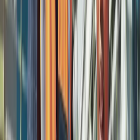
Métiers (17)
Agent de voyage
Assistant commercial
Assistant
manager
Chargé de clientèle
Chef de produit
Chef de
projet
Chef de rayon
Conseiller commercial
Conseiller de
vente
Conseiller relation client à distance
Employé
polyvalent
Merchandiser
Responsable
d’exploitation
Réceptionniste en
hôtellerie
Téléprospecteur
Vendeur automobile
Vendeur en
parfumerie
Métiers (12)
Assistant RH
Assistant comptable
Assistant de gestion
Assistant
juridique
Chef comptable
Comptable
Contrôleur de
gestion
Gestionnaire administratif et financier
Responsable
administratif et financier
Responsable paie
Secrétaire
assistant
Secrétaire comptable
Métiers (5)
Architecte d’intérieur
Collaborateur
d’architecte
Designer
Designer d’espace
Décorateur d’intérieur
Métiers (12)