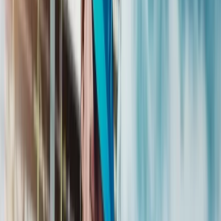
professionnelle en ligne
Formation Assistant RH en
ligne
Formation Gestion comptable et fiscale en
ligne
Formation Assistant comptable en ligne
Formation
Secrétaire comptable en ligne
Formation Assistant juridique en
ligne
Formations éligibles CPF (1)
CAP Fleuriste en ligne
Formations éligibles CPF (2)
BTS Professions immobilières en ligne
Formation Assistant
immobilier en ligne
Formations éligibles CPF (2)
CAP Couture & Mode en ligne
Bac pro Couture en ligne
Formations éligibles CPF (4)
CAP Mécanique auto en ligne
CAP Mécanique moto en
ligne
Bac pro Maintenance des véhicules autos en ligne
CAP
Carrosserie en ligne
Formations éligibles CPF (3)