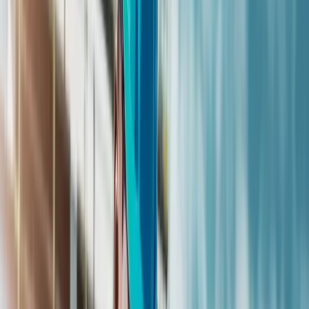
chauffagiste en ligne
CAP Menuisier-fabricant en ligne
Bac pro
MELEC en ligne
BTS Bâtiment en ligne
Formations éligibles CPF (6)
BTS Esthétique en ligne
BTS Coiffure en ligne
CAP Coiffure
en ligne
CAP Esthétique en ligne
Bac pro Esthétique en
ligne
BP Coiffure en ligne
Formations éligibles CPF (3)
CAP Pâtissier en ligne
CAP Cuisine en ligne
CAP Boulanger
en ligne
Formations éligibles CPF (8)
Formation Technico-commercial en ligne
Formation
Réceptionniste en hôtellerie en ligne
BTS NDRC en ligne
BTS
MCO en ligne
Formation Agent de voyage en ligne
Formation
Conseiller de vente en ligne
CAP Equipier polyvalent du
commerce en ligne
BTS Tourisme en ligne
Formations éligibles CPF (8)
Formation Gestionnaire de paie en ligne
Formation Formateur
pour adultes en ligne
Formation Conseiller en insertion