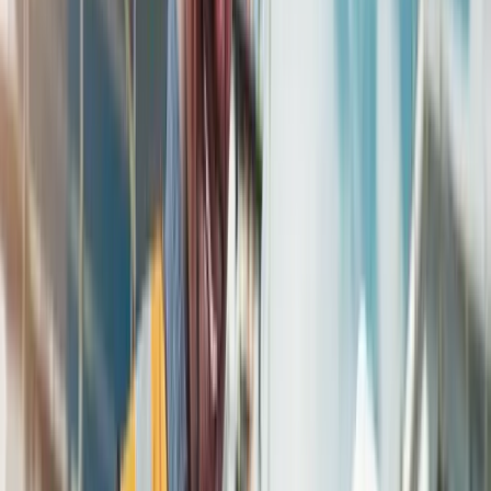
Formation Gestionnaire de paie en ligne
Formation Formateur
pour adultes en ligne
Formation Conseiller en insertion
professionnelle en ligne
Formation Assistant RH en
ligne
Formation Gestion comptable et fiscale en
ligne
Formation Assistant comptable en ligne
Formation
Secrétaire comptable en ligne
Formation Assistant juridique en
ligne
Formations en alternance (1)
CAP Fleuriste en ligne
Formations en alternance (2)
BTS Professions immobilières en ligne
Formation Assistant
immobilier en ligne
Formations en alternance (2)
CAP Couture & Mode en ligne
Bac pro Couture en ligne
Formations en alternance (4)
CAP Mécanique auto en ligne
CAP Mécanique moto en
ligne
Bac pro Maintenance des véhicules autos en ligne
CAP