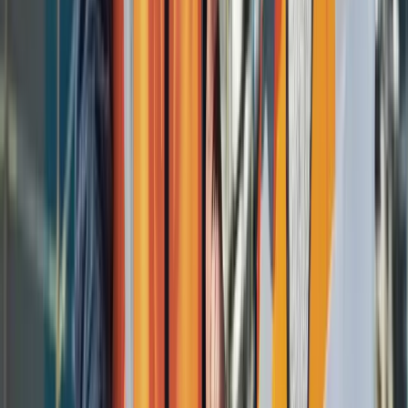
Découvrir
Découvrez les formations éligibles à l’alternance
Apprenez un métier tout en gagnant en expérience grâce à
l’alternance ! Du CAP au Bac+3, Skill & You vous forme et
vous accompagne à chaque étape : aide à la recherche d’une
entreprise en moins d’un mois, coaching personnalisé et suivi
tout au long de votre cursus. Découvrez toutes nos formations
éligibles à l’alternance.
Découvrir