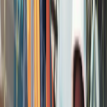
Gestionnaire de paie en ligne
Formation Formateur pour
adultes en ligne
Formation Développeur web mobile en
ligne
Formation Technicien systèmes & réseaux en
ligne
Formation Conseiller en insertion professionnelle en
ligne
Formation Technicien informatique en ligne
TP
Conducteur de travaux en ligne
Formation Assistant RH en
ligne
Formation ADVF en ligne
TP Graphiste en
ligne
Formation UI Design en ligne
Formation Technico-
commercial en ligne
Formation Gestion comptable et fiscale en
ligne
Formation Réceptionniste en hôtellerie en
ligne
Formation Assistant comptable en ligne
Formation
Secrétaire comptable en ligne
Formation Agent de voyage en
ligne
Formation Assistant immobilier en ligne
Formation
Conseiller de vente en ligne
Formations (2)
Certification ACACED Chien & Chat en ligne
Formation
Assistant juridique en ligne
Formations (17)
Formation Soigneur animalier en ligne
Formation Sophrologie
en ligne
Formation Auxiliaire vétérinaire en ligne
Offre duo
Auxiliaire de santé animale - Soigneur animalier
Formation