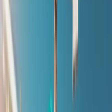
Formations (5)
Formation Soigneur animalier en ligne
Formation Auxiliaire
vétérinaire en ligne
Offre duo Auxiliaire de santé animale -
Soigneur animalier
Formation Éducateur canin en
ligne
Certification ACACED Chien & Chat en ligne
Formations (9)
CAP Électricien en ligne
Formation Plombier en ligne
TP
Conducteur de travaux en ligne
Formation Conducteur de
travaux en ligne
Formation Plombier-chauffagiste en
ligne
CAP Menuisier-fabricant en ligne
Bac pro MELEC en
ligne
BTS Bâtiment en ligne
Formation Maître d'œuvre en
ligne
Formations (10)
Formation Sophrologie en ligne
Formation Naturopathe en
ligne
Formation Coach de vie en ligne
BTS Esthétique en
ligne
BTS Coiffure en ligne
CAP Coiffure en ligne
CAP
Esthétique en ligne
Bac pro Esthétique en ligne
Formation
Massage bien-être en ligne
BP Coiffure en ligne
Formations (3)