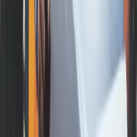
Découvrir
Demander la documentation
Être rappelé.e