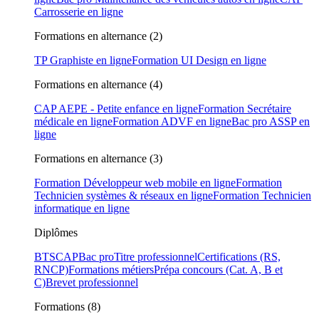
Carrosserie en ligne
Formations en alternance (2)
TP Graphiste en ligne
Formation UI Design en ligne
Formations en alternance (4)
CAP AEPE - Petite enfance en ligne
Formation Secrétaire
médicale en ligne
Formation ADVF en ligne
Bac pro ASSP en
ligne
Formations en alternance (3)
Formation Développeur web mobile en ligne
Formation
Technicien systèmes & réseaux en ligne
Formation Technicien
informatique en ligne
Diplômes
BTS
CAP
Bac pro
Titre professionnel
Certifications (RS,
RNCP)
Formations métiers
Prépa concours (Cat. A, B et
C)
Brevet professionnel
Formations (8)