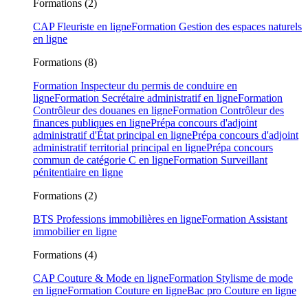
Formations (2)
CAP Fleuriste en ligne
Formation Gestion des espaces naturels
en ligne
Formations (8)
Formation Inspecteur du permis de conduire en
ligne
Formation Secrétaire administratif en ligne
Formation
Contrôleur des douanes en ligne
Formation Contrôleur des
finances publiques en ligne
Prépa concours d'adjoint
administratif d'État principal en ligne
Prépa concours d'adjoint
administratif territorial principal en ligne
Prépa concours
commun de catégorie C en ligne
Formation Surveillant
pénitentiaire en ligne
Formations (2)
BTS Professions immobilières en ligne
Formation Assistant
immobilier en ligne
Formations (4)
CAP Couture & Mode en ligne
Formation Stylisme de mode
en ligne
Formation Couture en ligne
Bac pro Couture en ligne