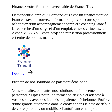
Financez votre formation avec l'aide de France Travail
Demandeur d’emploi ? Formez-vous avec un financement de
France Travail. Trouvez la formation qui vous correspond et
bénéficiez d’un accompagnement complet : coaching, aide à
la recherche d’un stage et d’un emploi, classes virtuelles…
Avec Skill & You, votre projet de réinsertion professionnelle
est entre de bonnes mains.
Découvrir
Profitez de nos solutions de paiement échelonné
Vous souhaitez connaître nos solutions de financement
personnel ? Optez pour une formation flexible et adaptée à
vos besoins, avec des facilités de paiement échelonné. Profitez
d’une grande autonomie dans le choix et dans la date de début
de votre parcours, ou mobilisez l’autofinancement pour