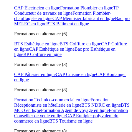
CAP Électricien en ligne
Formation Plombier en ligne
TP
Conducteur de travaux en ligne
Formation Plombier-
chauffagiste en ligne
CAP Menuisier-fabricant en ligne
Bac pro
MELEC en ligne
BTS Bâtiment en ligne
Formations en alternance (6)
BTS Esthétique en ligne
BTS Coiffure en ligne
CAP Coiffure
en ligne
CAP Esthétique en ligne
Bac pro Esthétique en
ligne
BP Coiffure en ligne
Formations en alternance (3)
CAP Pâtissier en ligne
CAP Cuisine en ligne
CAP Boulanger
en ligne
Formations en alternance (8)
Formation Technico-commercial en ligne
Formation
Réceptionniste en hôtellerie en ligne
BTS NDRC en ligne
BTS
MCO en ligne
Formation Agent de voyage en ligne
Formation
Conseiller de vente en ligne
CAP Equipier polyvalent du
commerce en ligne
BTS Tourisme en ligne
Formations en alternance (8)