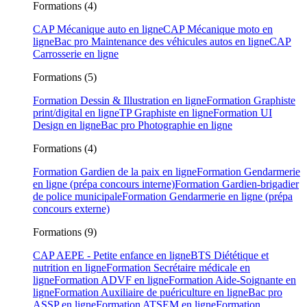
Formations (4)
CAP Mécanique auto en ligne
CAP Mécanique moto en
ligne
Bac pro Maintenance des véhicules autos en ligne
CAP
Carrosserie en ligne
Formations (5)
Formation Dessin & Illustration en ligne
Formation Graphiste
print/digital en ligne
TP Graphiste en ligne
Formation UI
Design en ligne
Bac pro Photographie en ligne
Formations (4)
Formation Gardien de la paix en ligne
Formation Gendarmerie
en ligne (prépa concours interne)
Formation Gardien-brigadier
de police municipale
Formation Gendarmerie en ligne (prépa
concours externe)
Formations (9)
CAP AEPE - Petite enfance en ligne
BTS Diététique et
nutrition en ligne
Formation Secrétaire médicale en
ligne
Formation ADVF en ligne
Formation Aide-Soignante en
ligne
Formation Auxiliaire de puériculture en ligne
Bac pro
ASSP en ligne
Formation ATSEM en ligne
Formation