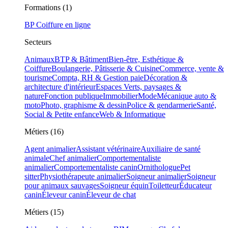
Formations (1)
BP Coiffure en ligne
Secteurs
Animaux
BTP & Bâtiment
Bien-être, Esthétique &
Coiffure
Boulangerie, Pâtisserie & Cuisine
Commerce, vente &
tourisme
Compta, RH & Gestion paie
Décoration &
architecture d'intérieur
Espaces Verts, paysages &
nature
Fonction publique
Immobilier
Mode
Mécanique auto &
moto
Photo, graphisme & dessin
Police & gendarmerie
Santé,
Social & Petite enfance
Web & Informatique
Métiers (16)
Agent animalier
Assistant vétérinaire
Auxiliaire de santé
animale
Chef animalier
Comportementaliste
animalier
Comportementaliste canin
Ornithologue
Pet
sitter
Physiothérapeute animalier
Soigneur animalier
Soigneur
pour animaux sauvages
Soigneur équin
Toiletteur
Éducateur
canin
Éleveur canin
Éleveur de chat
Métiers (15)