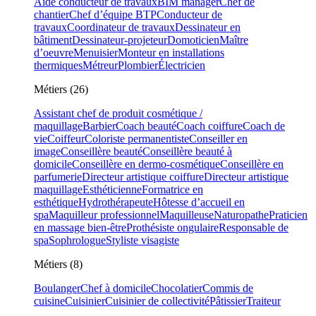
Aide conducteur de travaux
BIM manager
Chef de
chantier
Chef d’équipe BTP
Conducteur de
travaux
Coordinateur de travaux
Dessinateur en
bâtiment
Dessinateur-projeteur
Domoticien
Maître
d’oeuvre
Menuisier
Monteur en installations
thermiques
Métreur
Plombier
Électricien
Métiers (26)
Assistant chef de produit cosmétique /
maquillage
Barbier
Coach beauté
Coach coiffure
Coach de
vie
Coiffeur
Coloriste permanentiste
Conseiller en
image
Conseillère beauté
Conseillère beauté à
domicile
Conseillère en dermo-cosmétique
Conseillère en
parfumerie
Directeur artistique coiffure
Directeur artistique
maquillage
Esthéticienne
Formatrice en
esthétique
Hydrothérapeute
Hôtesse d’accueil en
spa
Maquilleur professionnel
Maquilleuse
Naturopathe
Praticien
en massage bien-être
Prothésiste ongulaire
Responsable de
spa
Sophrologue
Styliste visagiste
Métiers (8)
Boulanger
Chef à domicile
Chocolatier
Commis de
cuisine
Cuisinier
Cuisinier de collectivité
Pâtissier
Traiteur