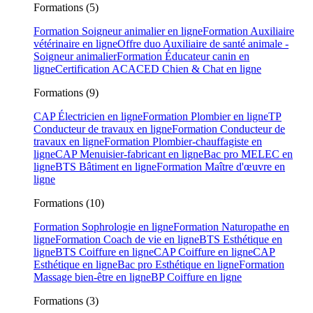
Formations (5)
Formation Soigneur animalier en ligne
Formation Auxiliaire
vétérinaire en ligne
Offre duo Auxiliaire de santé animale -
Soigneur animalier
Formation Éducateur canin en
ligne
Certification ACACED Chien & Chat en ligne
Formations (9)
CAP Électricien en ligne
Formation Plombier en ligne
TP
Conducteur de travaux en ligne
Formation Conducteur de
travaux en ligne
Formation Plombier-chauffagiste en
ligne
CAP Menuisier-fabricant en ligne
Bac pro MELEC en
ligne
BTS Bâtiment en ligne
Formation Maître d'œuvre en
ligne
Formations (10)
Formation Sophrologie en ligne
Formation Naturopathe en
ligne
Formation Coach de vie en ligne
BTS Esthétique en
ligne
BTS Coiffure en ligne
CAP Coiffure en ligne
CAP
Esthétique en ligne
Bac pro Esthétique en ligne
Formation
Massage bien-être en ligne
BP Coiffure en ligne
Formations (3)