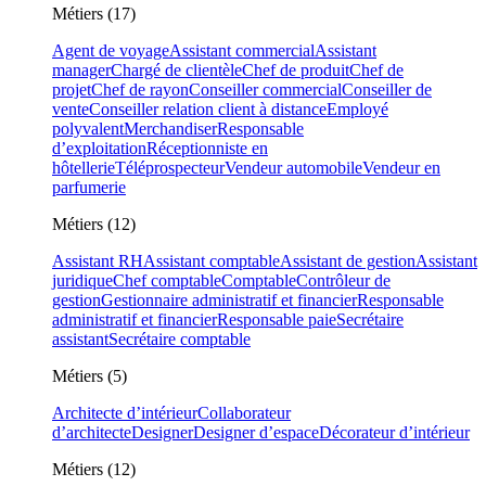
Métiers (17)
Agent de voyage
Assistant commercial
Assistant
manager
Chargé de clientèle
Chef de produit
Chef de
projet
Chef de rayon
Conseiller commercial
Conseiller de
vente
Conseiller relation client à distance
Employé
polyvalent
Merchandiser
Responsable
d’exploitation
Réceptionniste en
hôtellerie
Téléprospecteur
Vendeur automobile
Vendeur en
parfumerie
Métiers (12)
Assistant RH
Assistant comptable
Assistant de gestion
Assistant
juridique
Chef comptable
Comptable
Contrôleur de
gestion
Gestionnaire administratif et financier
Responsable
administratif et financier
Responsable paie
Secrétaire
assistant
Secrétaire comptable
Métiers (5)
Architecte d’intérieur
Collaborateur
d’architecte
Designer
Designer d’espace
Décorateur d’intérieur
Métiers (12)