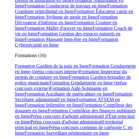
Dessin & Illustration en ligne
Formation Naturopathe en
ligne
Formation Conducteur de travaux en ligne
Formation
Graphiste print/digital en ligne
Formation Éducateur canin en
ligne
Formation Stylisme de mode en ligne
Formation
Décorateur d'intérieur en ligne
Formation Couture en
ligne
Formation Maître d'œuvre en ligne
Formation Coach de
vie en ligne
Formation Gestion des espaces naturels en
ligne
Formation Massage bien-être en ligne
Formation
Cybersécurité en ligne
Formations (16)
Formation Gardien de la paix en ligne
Formation Gendarmerie
en ligne (prépa concours interne)
Formation Inspecteur du
permis de conduire en ligne
Formation Gardien-brigadier de
police municipale
Formation Gendarmerie en ligne (prépa
concours externe)
Formation Aide-Soignante en
ligne
Formation Auxiliaire de puériculture en ligne
Formation
Secrétaire administratif en ligne
Formation ATSEM en
ligne
Formation Infirmière en ligne
Formation Contrôleur des
douanes en ligne
Formation Contrôleur des finances publiques
en ligne
Prépa concours d'adjoint administratif d'État principal
en ligne
Prépa concours d'adjoint administratif territorial
principal en ligne
Prépa concours commun de catégorie C en
ligne
Formation Surveillant pénitentiaire en ligne