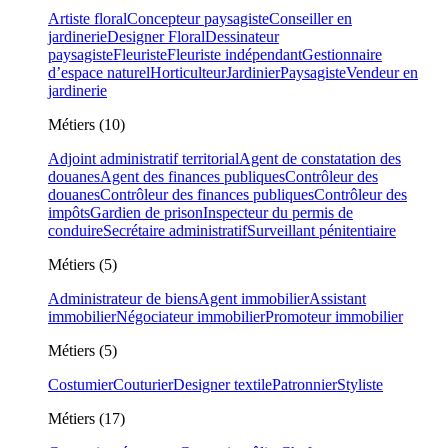
Artiste floral
Concepteur paysagiste
Conseiller en
jardinerie
Designer Floral
Dessinateur
paysagiste
Fleuriste
Fleuriste indépendant
Gestionnaire
d’espace naturel
Horticulteur
Jardinier
Paysagiste
Vendeur en
jardinerie
Métiers (10)
Adjoint administratif territorial
Agent de constatation des
douanes
Agent des finances publiques
Contrôleur des
douanes
Contrôleur des finances publiques
Contrôleur des
impôts
Gardien de prison
Inspecteur du permis de
conduire
Secrétaire administratif
Surveillant pénitentiaire
Métiers (5)
Administrateur de biens
Agent immobilier
Assistant
immobilier
Négociateur immobilier
Promoteur immobilier
Métiers (5)
Costumier
Couturier
Designer textile
Patronnier
Styliste
Métiers (17)