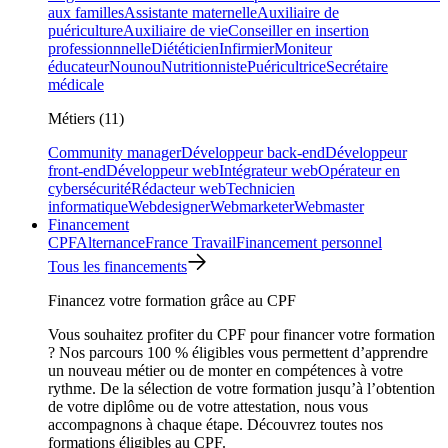
aux familles
Assistante maternelle
Auxiliaire de
puériculture
Auxiliaire de vie
Conseiller en insertion
professionnnelle
Diététicien
Infirmier
Moniteur
éducateur
Nounou
Nutritionniste
Puéricultrice
Secrétaire
médicale
Métiers (11)
Community manager
Développeur back-end
Développeur
front-end
Développeur web
Intégrateur web
Opérateur en
cybersécurité
Rédacteur web
Technicien
informatique
Webdesigner
Webmarketer
Webmaster
Financement
CPF
Alternance
France Travail
Financement personnel
Tous les financements
Financez votre formation grâce au CPF
Vous souhaitez profiter du CPF pour financer votre formation
? Nos parcours 100 % éligibles vous permettent d’apprendre
un nouveau métier ou de monter en compétences à votre
rythme. De la sélection de votre formation jusqu’à l’obtention
de votre diplôme ou de votre attestation, nous vous
accompagnons à chaque étape. Découvrez toutes nos
formations éligibles au CPF.