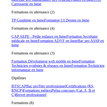
Carrosserie en ligne
Formations en alternance (2)
TP Graphiste en ligne
Formation UI Design en ligne
Formations en alternance (4)
CAP AEPE - Petite enfance en ligne
Formation Secrétaire
médicale en ligne
Formation ADVF en ligne
Bac pro ASSP en
ligne
Formations en alternance (3)
Formation Développeur web mobile en ligne
Formation
Technicien systèmes & réseaux en ligne
Formation Technicien
informatique en ligne
Diplômes
BTS
CAP
Bac pro
Titre professionnel
Certifications (RS,
RNCP)
Formations métiers
Prépa concours (Cat. A, B et
C)
Brevet professionnel
Formations (8)