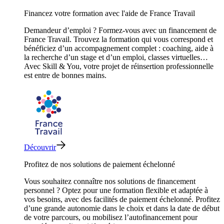
Financez votre formation avec l'aide de France Travail
Demandeur d’emploi ? Formez-vous avec un financement de
France Travail. Trouvez la formation qui vous correspond et
bénéficiez d’un accompagnement complet : coaching, aide à
la recherche d’un stage et d’un emploi, classes virtuelles…
Avec Skill & You, votre projet de réinsertion professionnelle
est entre de bonnes mains.
Découvrir
Profitez de nos solutions de paiement échelonné
Vous souhaitez connaître nos solutions de financement
personnel ? Optez pour une formation flexible et adaptée à
vos besoins, avec des facilités de paiement échelonné. Profitez
d’une grande autonomie dans le choix et dans la date de début
de votre parcours, ou mobilisez l’autofinancement pour