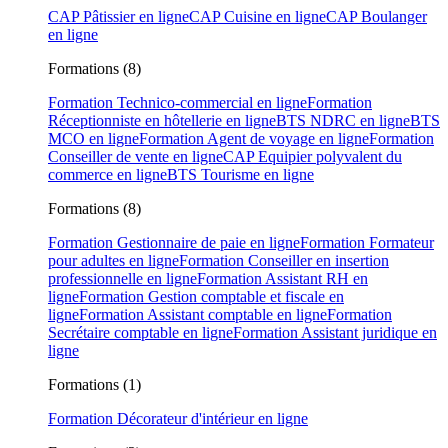
CAP Pâtissier en ligne
CAP Cuisine en ligne
CAP Boulanger
en ligne
Formations (8)
Formation Technico-commercial en ligne
Formation
Réceptionniste en hôtellerie en ligne
BTS NDRC en ligne
BTS
MCO en ligne
Formation Agent de voyage en ligne
Formation
Conseiller de vente en ligne
CAP Equipier polyvalent du
commerce en ligne
BTS Tourisme en ligne
Formations (8)
Formation Gestionnaire de paie en ligne
Formation Formateur
pour adultes en ligne
Formation Conseiller en insertion
professionnelle en ligne
Formation Assistant RH en
ligne
Formation Gestion comptable et fiscale en
ligne
Formation Assistant comptable en ligne
Formation
Secrétaire comptable en ligne
Formation Assistant juridique en
ligne
Formations (1)
Formation Décorateur d'intérieur en ligne