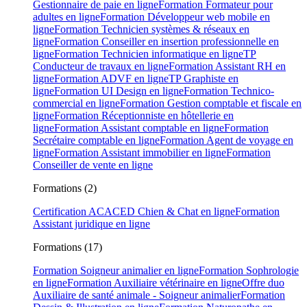
Gestionnaire de paie en ligne
Formation Formateur pour
adultes en ligne
Formation Développeur web mobile en
ligne
Formation Technicien systèmes & réseaux en
ligne
Formation Conseiller en insertion professionnelle en
ligne
Formation Technicien informatique en ligne
TP
Conducteur de travaux en ligne
Formation Assistant RH en
ligne
Formation ADVF en ligne
TP Graphiste en
ligne
Formation UI Design en ligne
Formation Technico-
commercial en ligne
Formation Gestion comptable et fiscale en
ligne
Formation Réceptionniste en hôtellerie en
ligne
Formation Assistant comptable en ligne
Formation
Secrétaire comptable en ligne
Formation Agent de voyage en
ligne
Formation Assistant immobilier en ligne
Formation
Conseiller de vente en ligne
Formations (2)
Certification ACACED Chien & Chat en ligne
Formation
Assistant juridique en ligne
Formations (17)
Formation Soigneur animalier en ligne
Formation Sophrologie
en ligne
Formation Auxiliaire vétérinaire en ligne
Offre duo
Auxiliaire de santé animale - Soigneur animalier
Formation