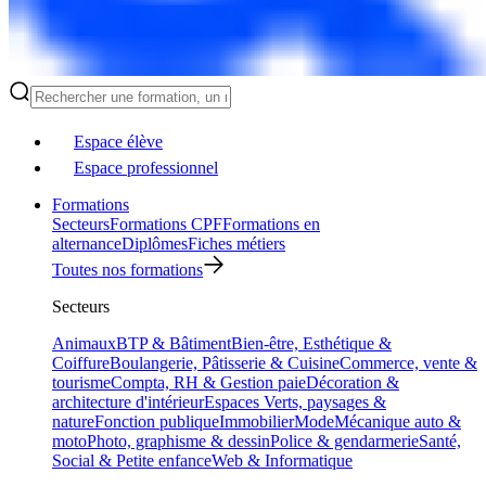
Espace élève
Espace professionnel
Formations
Secteurs
Formations CPF
Formations en
alternance
Diplômes
Fiches métiers
Toutes nos formations
Secteurs
Animaux
BTP & Bâtiment
Bien-être, Esthétique &
Coiffure
Boulangerie, Pâtisserie & Cuisine
Commerce, vente &
tourisme
Compta, RH & Gestion paie
Décoration &
architecture d'intérieur
Espaces Verts, paysages &
nature
Fonction publique
Immobilier
Mode
Mécanique auto &
moto
Photo, graphisme & dessin
Police & gendarmerie
Santé,
Social & Petite enfance
Web & Informatique