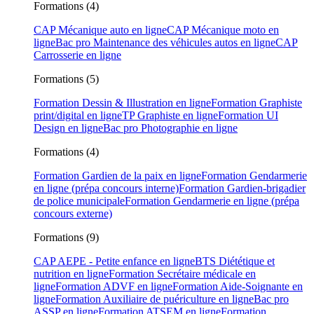
Formations (4)
CAP Mécanique auto en ligne
CAP Mécanique moto en
ligne
Bac pro Maintenance des véhicules autos en ligne
CAP
Carrosserie en ligne
Formations (5)
Formation Dessin & Illustration en ligne
Formation Graphiste
print/digital en ligne
TP Graphiste en ligne
Formation UI
Design en ligne
Bac pro Photographie en ligne
Formations (4)
Formation Gardien de la paix en ligne
Formation Gendarmerie
en ligne (prépa concours interne)
Formation Gardien-brigadier
de police municipale
Formation Gendarmerie en ligne (prépa
concours externe)
Formations (9)
CAP AEPE - Petite enfance en ligne
BTS Diététique et
nutrition en ligne
Formation Secrétaire médicale en
ligne
Formation ADVF en ligne
Formation Aide-Soignante en
ligne
Formation Auxiliaire de puériculture en ligne
Bac pro
ASSP en ligne
Formation ATSEM en ligne
Formation