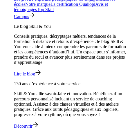
écoles
Notre marque
La certification Qualiopi
Avis et
témoignages
Top Skill
Campus
Le blog Skill & You
Conseils pratiques, décryptages métiers, tendances de la
formation à distance et retours d’expérience : le blog Skill &
You vous aide à mieux comprendre les parcours de formation
et les compétences d’aujourd’hui. Un espace pour s’informer,
prendre du recul et avancer plus sereinement dans ses projets
d’apprentissage.
Lire le blog
130 ans d’expérience à votre service
Skill & You allie savoir-faire et innovation. Bénéficiez d’un
parcours personnalisé incluant un service de coaching
optionnel. Assistez à des classes virtuelles et à des ateliers
pratiques. Grâce aux outils pédagogiques et aux logiciels,
progressez à votre rythme, où que vous soyez !
Découvrir