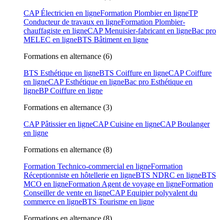
CAP Électricien en ligne
Formation Plombier en ligne
TP
Conducteur de travaux en ligne
Formation Plombier-
chauffagiste en ligne
CAP Menuisier-fabricant en ligne
Bac pro
MELEC en ligne
BTS Bâtiment en ligne
Formations en alternance (6)
BTS Esthétique en ligne
BTS Coiffure en ligne
CAP Coiffure
en ligne
CAP Esthétique en ligne
Bac pro Esthétique en
ligne
BP Coiffure en ligne
Formations en alternance (3)
CAP Pâtissier en ligne
CAP Cuisine en ligne
CAP Boulanger
en ligne
Formations en alternance (8)
Formation Technico-commercial en ligne
Formation
Réceptionniste en hôtellerie en ligne
BTS NDRC en ligne
BTS
MCO en ligne
Formation Agent de voyage en ligne
Formation
Conseiller de vente en ligne
CAP Equipier polyvalent du
commerce en ligne
BTS Tourisme en ligne
Formations en alternance (8)