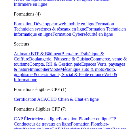
Infirmière en ligne
Formations (4)
Formation Développeur web mobile en ligne
Formation
Technicien systèmes & réseaux en ligne
Formation Technicien
informatique en ligne
Formation Cybersécurité en ligne
Secteurs
Animaux
BTP & Bâtiment
Bien-être, Esthétique &
Coiffure
Boulangerie, Pâtisserie & Cuisine
Commerce, vente &
tourisme
Compta, RH & Gestion paie
Espaces Verts, paysages
& nature
Immobilier
Mode
Mécanique auto & moto
Photo,
graphisme & dessin
Santé, Social & Petite enfance
Web &
Informatique
Formations éligibles CPF (1)
Certification ACACED Chien & Chat en ligne
Formations éligibles CPF (7)
CAP Électricien en ligne
Formation Plombier en ligne
TP
Conducteur de travaux en ligne
Formation Plombier-