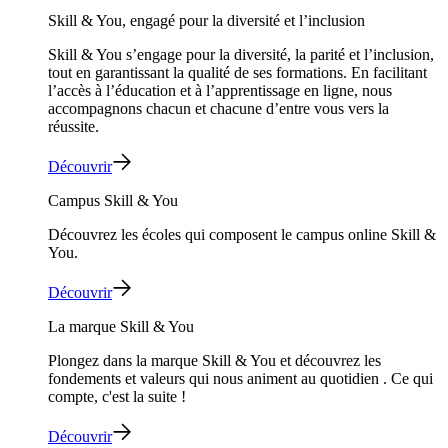
Skill & You, engagé pour la diversité et l’inclusion
Skill & You s’engage pour la diversité, la parité et l’inclusion,
tout en garantissant la qualité de ses formations. En facilitant
l’accès à l’éducation et à l’apprentissage en ligne, nous
accompagnons chacun et chacune d’entre vous vers la
réussite.
Découvrir
Campus Skill & You
Découvrez les écoles qui composent le campus online Skill &
You.
Découvrir
La marque Skill & You
Plongez dans la marque Skill & You et découvrez les
fondements et valeurs qui nous animent au quotidien . Ce qui
compte, c'est la suite !
Découvrir