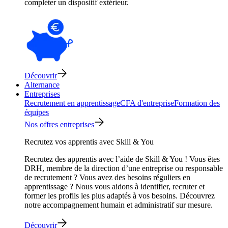
compléter un dispositif extérieur.
Découvrir
Alternance
Entreprises
Recrutement en apprentissage
CFA d'entreprise
Formation des
équipes
Nos offres entreprises
Recrutez vos apprentis avec Skill & You
Recrutez des apprentis avec l’aide de Skill & You ! Vous êtes
DRH, membre de la direction d’une entreprise ou responsable
de recrutement ? Vous avez des besoins réguliers en
apprentissage ? Nous vous aidons à identifier, recruter et
former les profils les plus adaptés à vos besoins. Découvrez
notre accompagnement humain et administratif sur mesure.
Découvrir