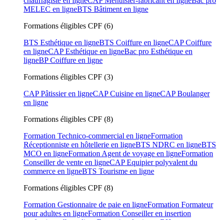
chauffagiste en ligne
CAP Menuisier-fabricant en ligne
Bac pro
MELEC en ligne
BTS Bâtiment en ligne
Formations éligibles CPF (6)
BTS Esthétique en ligne
BTS Coiffure en ligne
CAP Coiffure
en ligne
CAP Esthétique en ligne
Bac pro Esthétique en
ligne
BP Coiffure en ligne
Formations éligibles CPF (3)
CAP Pâtissier en ligne
CAP Cuisine en ligne
CAP Boulanger
en ligne
Formations éligibles CPF (8)
Formation Technico-commercial en ligne
Formation
Réceptionniste en hôtellerie en ligne
BTS NDRC en ligne
BTS
MCO en ligne
Formation Agent de voyage en ligne
Formation
Conseiller de vente en ligne
CAP Equipier polyvalent du
commerce en ligne
BTS Tourisme en ligne
Formations éligibles CPF (8)
Formation Gestionnaire de paie en ligne
Formation Formateur
pour adultes en ligne
Formation Conseiller en insertion