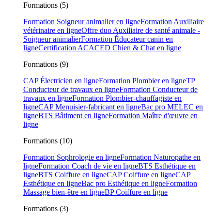
Formations (5)
Formation Soigneur animalier en ligne
Formation Auxiliaire
vétérinaire en ligne
Offre duo Auxiliaire de santé animale -
Soigneur animalier
Formation Éducateur canin en
ligne
Certification ACACED Chien & Chat en ligne
Formations (9)
CAP Électricien en ligne
Formation Plombier en ligne
TP
Conducteur de travaux en ligne
Formation Conducteur de
travaux en ligne
Formation Plombier-chauffagiste en
ligne
CAP Menuisier-fabricant en ligne
Bac pro MELEC en
ligne
BTS Bâtiment en ligne
Formation Maître d'œuvre en
ligne
Formations (10)
Formation Sophrologie en ligne
Formation Naturopathe en
ligne
Formation Coach de vie en ligne
BTS Esthétique en
ligne
BTS Coiffure en ligne
CAP Coiffure en ligne
CAP
Esthétique en ligne
Bac pro Esthétique en ligne
Formation
Massage bien-être en ligne
BP Coiffure en ligne
Formations (3)