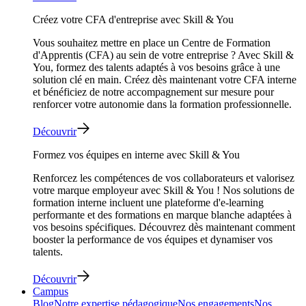
Créez votre CFA d'entreprise avec Skill & You
Vous souhaitez mettre en place un Centre de Formation
d'Apprentis (CFA) au sein de votre entreprise ? Avec Skill &
You, formez des talents adaptés à vos besoins grâce à une
solution clé en main. Créez dès maintenant votre CFA interne
et bénéficiez de notre accompagnement sur mesure pour
renforcer votre autonomie dans la formation professionnelle.
Découvrir
Formez vos équipes en interne avec Skill & You
Renforcez les compétences de vos collaborateurs et valorisez
votre marque employeur avec Skill & You ! Nos solutions de
formation interne incluent une plateforme d'e-learning
performante et des formations en marque blanche adaptées à
vos besoins spécifiques. Découvrez dès maintenant comment
booster la performance de vos équipes et dynamiser vos
talents.
Découvrir
Campus
Blog
Notre expertise pédagogique
Nos engagements
Nos