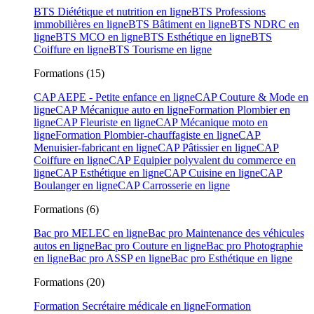
BTS Diététique et nutrition en ligne
BTS Professions
immobilières en ligne
BTS Bâtiment en ligne
BTS NDRC en
ligne
BTS MCO en ligne
BTS Esthétique en ligne
BTS
Coiffure en ligne
BTS Tourisme en ligne
Formations (15)
CAP AEPE - Petite enfance en ligne
CAP Couture & Mode en
ligne
CAP Mécanique auto en ligne
Formation Plombier en
ligne
CAP Fleuriste en ligne
CAP Mécanique moto en
ligne
Formation Plombier-chauffagiste en ligne
CAP
Menuisier-fabricant en ligne
CAP Pâtissier en ligne
CAP
Coiffure en ligne
CAP Equipier polyvalent du commerce en
ligne
CAP Esthétique en ligne
CAP Cuisine en ligne
CAP
Boulanger en ligne
CAP Carrosserie en ligne
Formations (6)
Bac pro MELEC en ligne
Bac pro Maintenance des véhicules
autos en ligne
Bac pro Couture en ligne
Bac pro Photographie
en ligne
Bac pro ASSP en ligne
Bac pro Esthétique en ligne
Formations (20)
Formation Secrétaire médicale en ligne
Formation