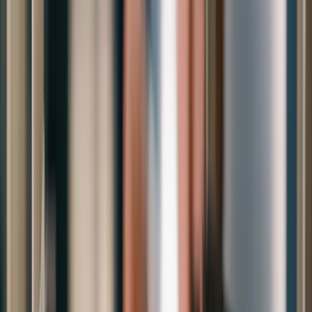
Formations (2)
CAP Fleuriste en ligne
Formation Gestion des espaces naturels
en ligne
Formations (8)
Formation Inspecteur du permis de conduire en
ligne
Formation Secrétaire administratif en ligne
Formation
Contrôleur des douanes en ligne
Formation Contrôleur des
finances publiques en ligne
Prépa concours d'adjoint
administratif d'État principal en ligne
Prépa concours d'adjoint
administratif territorial principal en ligne
Prépa concours
commun de catégorie C en ligne
Formation Surveillant
pénitentiaire en ligne
Formations (2)
BTS Professions immobilières en ligne
Formation Assistant
immobilier en ligne
Formations (4)
CAP Couture & Mode en ligne
Formation Stylisme de mode
en ligne
Formation Couture en ligne
Bac pro Couture en ligne