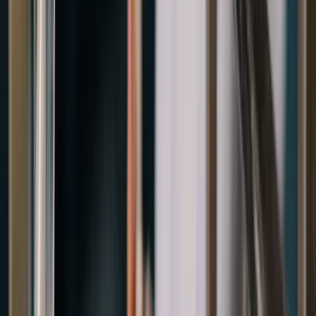
Gestionnaire de paie en ligne
Formation Formateur pour
adultes en ligne
Formation Développeur web mobile en
ligne
Formation Technicien systèmes & réseaux en
ligne
Formation Conseiller en insertion professionnelle en
ligne
Formation Technicien informatique en ligne
TP
Conducteur de travaux en ligne
Formation Assistant RH en
ligne
Formation ADVF en ligne
TP Graphiste en
ligne
Formation UI Design en ligne
Formation Technico-
commercial en ligne
Formation Gestion comptable et fiscale en
ligne
Formation Réceptionniste en hôtellerie en
ligne
Formation Assistant comptable en ligne
Formation
Secrétaire comptable en ligne
Formation Agent de voyage en
ligne
Formation Assistant immobilier en ligne
Formation
Conseiller de vente en ligne
Formations (2)
Certification ACACED Chien & Chat en ligne
Formation
Assistant juridique en ligne
Formations (17)
Formation Soigneur animalier en ligne
Formation Sophrologie
en ligne
Formation Auxiliaire vétérinaire en ligne
Offre duo
Auxiliaire de santé animale - Soigneur animalier
Formation