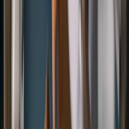
Aide conducteur de travaux
BIM manager
Chef de
chantier
Chef d’équipe BTP
Conducteur de
travaux
Coordinateur de travaux
Dessinateur en
bâtiment
Dessinateur-projeteur
Domoticien
Maître
d’oeuvre
Menuisier
Monteur en installations
thermiques
Métreur
Plombier
Électricien
Métiers (26)
Assistant chef de produit cosmétique /
maquillage
Barbier
Coach beauté
Coach coiffure
Coach de
vie
Coiffeur
Coloriste permanentiste
Conseiller en
image
Conseillère beauté
Conseillère beauté à
domicile
Conseillère en dermo-cosmétique
Conseillère en
parfumerie
Directeur artistique coiffure
Directeur artistique
maquillage
Esthéticienne
Formatrice en
esthétique
Hydrothérapeute
Hôtesse d’accueil en
spa
Maquilleur professionnel
Maquilleuse
Naturopathe
Praticien
en massage bien-être
Prothésiste ongulaire
Responsable de
spa
Sophrologue
Styliste visagiste
Métiers (8)
Boulanger
Chef à domicile
Chocolatier
Commis de
cuisine
Cuisinier
Cuisinier de collectivité
Pâtissier
Traiteur