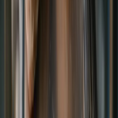
Découvrir
Demander la documentation
Être rappelé.e