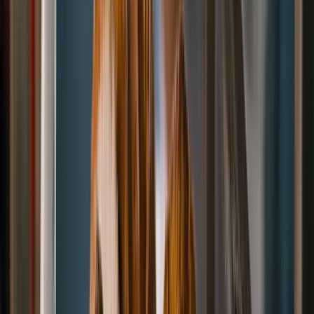
Carrossier réparateur
Carrossier-tôlier
Chef
mécanicien
Contrôleur technique
Débosseleur
Démonteur
Automobile
Dépanneur
Dépanneur-remorqueur
automobile
Garagiste
Monteur pneumatique
Motoriste
automobile
Mécanicien auto
Peintre automobile
Préparateur
automobile
Réparateur automobile
Technicien vitrage
automobile
Électricien de maintenance automobile
Métiers (6)
Dessinateur
Graphiste
Illustrateur
Infographiste
Maquettiste
PAO
Photographe
Métiers (10)
Gardien de la paix
Gendarme
Gendarme de
montagne
Policier
Policier judiciaire
Policier
motocycliste
Policier municipal
Policier national
Policier à
cheval
Sous officier gendarmerie
Métiers (21)
ATSEM
Accompagnant éducatif et social
Agent de
crèche
Agent de prévention et de médiation
Agent de service
médico-social
Aide médico-psychologique
Aide
soignant
Ambulancier
Animateur petite enfance
Assistant de vie