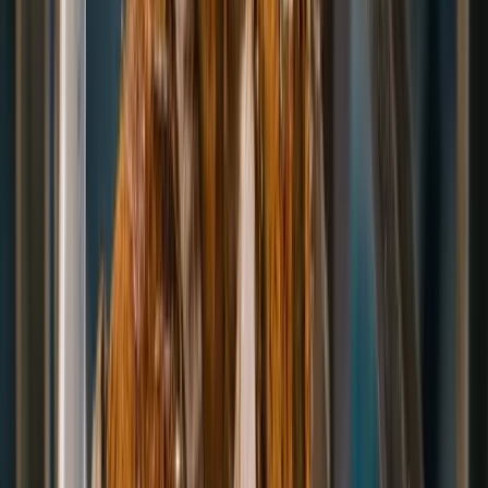
Découvrir
Découvrez les formations éligibles à l’alternance
Apprenez un métier tout en gagnant en expérience grâce à
l’alternance ! Du CAP au Bac+3, Skill & You vous forme et
vous accompagne à chaque étape : aide à la recherche d’une
entreprise en moins d’un mois, coaching personnalisé et suivi
tout au long de votre cursus. Découvrez toutes nos formations
éligibles à l’alternance.
Découvrir