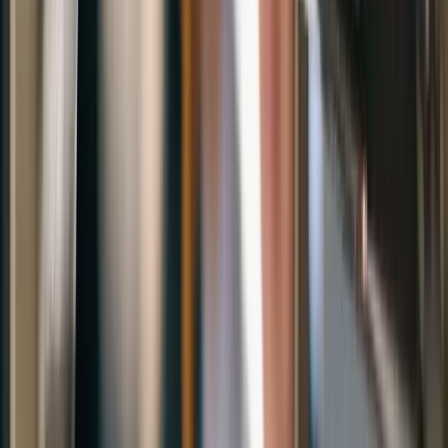
Infirmière en ligne
Formations (4)
Formation Développeur web mobile en ligne
Formation
Technicien systèmes & réseaux en ligne
Formation Technicien
informatique en ligne
Formation Cybersécurité en ligne
Secteurs
Animaux
BTP & Bâtiment
Bien-être, Esthétique &
Coiffure
Boulangerie, Pâtisserie & Cuisine
Commerce, vente &
tourisme
Compta, RH & Gestion paie
Espaces Verts, paysages
& nature
Immobilier
Mode
Mécanique auto & moto
Photo,
graphisme & dessin
Santé, Social & Petite enfance
Web &
Informatique
Formations éligibles CPF (1)
Certification ACACED Chien & Chat en ligne
Formations éligibles CPF (7)
CAP Électricien en ligne
Formation Plombier en ligne
TP
Conducteur de travaux en ligne
Formation Plombier-