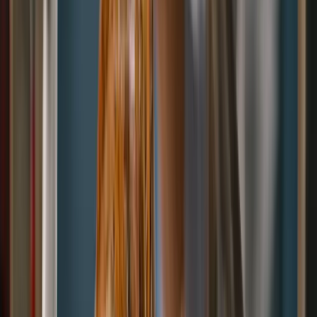
Artiste floral
Concepteur paysagiste
Conseiller en
jardinerie
Designer Floral
Dessinateur
paysagiste
Fleuriste
Fleuriste indépendant
Gestionnaire
d’espace naturel
Horticulteur
Jardinier
Paysagiste
Vendeur en
jardinerie
Métiers (10)
Adjoint administratif territorial
Agent de constatation des
douanes
Agent des finances publiques
Contrôleur des
douanes
Contrôleur des finances publiques
Contrôleur des
impôts
Gardien de prison
Inspecteur du permis de
conduire
Secrétaire administratif
Surveillant pénitentiaire
Métiers (5)
Administrateur de biens
Agent immobilier
Assistant
immobilier
Négociateur immobilier
Promoteur immobilier
Métiers (5)
Costumier
Couturier
Designer textile
Patronnier
Styliste
Métiers (17)