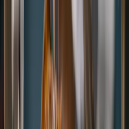
Métiers (17)
Agent de voyage
Assistant commercial
Assistant
manager
Chargé de clientèle
Chef de produit
Chef de
projet
Chef de rayon
Conseiller commercial
Conseiller de
vente
Conseiller relation client à distance
Employé
polyvalent
Merchandiser
Responsable
d’exploitation
Réceptionniste en
hôtellerie
Téléprospecteur
Vendeur automobile
Vendeur en
parfumerie
Métiers (12)
Assistant RH
Assistant comptable
Assistant de gestion
Assistant
juridique
Chef comptable
Comptable
Contrôleur de
gestion
Gestionnaire administratif et financier
Responsable
administratif et financier
Responsable paie
Secrétaire
assistant
Secrétaire comptable
Métiers (5)
Architecte d’intérieur
Collaborateur
d’architecte
Designer
Designer d’espace
Décorateur d’intérieur
Métiers (12)