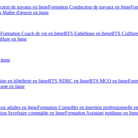
teur de travaux en ligne
Formation Conducteur de travaux en ligne
For
 Maître d'œuvre en ligne
e
Formation Coach de vie en ligne
BTS Esthétique en ligne
BTS Coiffure
ffure en ligne
ligne
te en hôtellerie en ligne
BTS NDRC en ligne
BTS MCO en ligne
Form
sme en ligne
ur adultes en ligne
Formation Conseiller en insertion professionnelle en
ion Secrétaire comptable en ligne
Formation Assistant juridique en lign