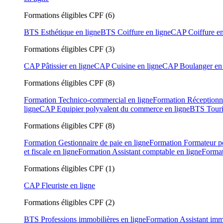
Formations éligibles CPF (6)
BTS Esthétique en ligne
BTS Coiffure en ligne
CAP Coiffure en
Formations éligibles CPF (3)
CAP Pâtissier en ligne
CAP Cuisine en ligne
CAP Boulanger en 
Formations éligibles CPF (8)
Formation Technico-commercial en ligne
Formation Réceptionnis
ligne
CAP Equipier polyvalent du commerce en ligne
BTS Touri
Formations éligibles CPF (8)
Formation Gestionnaire de paie en ligne
Formation Formateur po
et fiscale en ligne
Formation Assistant comptable en ligne
Format
Formations éligibles CPF (1)
CAP Fleuriste en ligne
Formations éligibles CPF (2)
BTS Professions immobilières en ligne
Formation Assistant immo