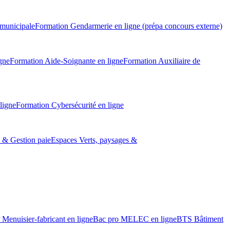
 municipale
Formation Gendarmerie en ligne (prépa concours externe)
gne
Formation Aide-Soignante en ligne
Formation Auxiliaire de
ligne
Formation Cybersécurité en ligne
& Gestion paie
Espaces Verts, paysages &
Menuisier-fabricant en ligne
Bac pro MELEC en ligne
BTS Bâtiment