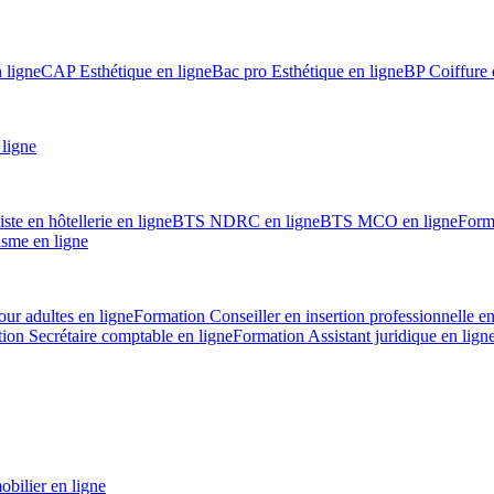
 ligne
CAP Esthétique en ligne
Bac pro Esthétique en ligne
BP Coiffure 
ligne
te en hôtellerie en ligne
BTS NDRC en ligne
BTS MCO en ligne
Form
sme en ligne
ur adultes en ligne
Formation Conseiller en insertion professionnelle en
ion Secrétaire comptable en ligne
Formation Assistant juridique en lign
bilier en ligne