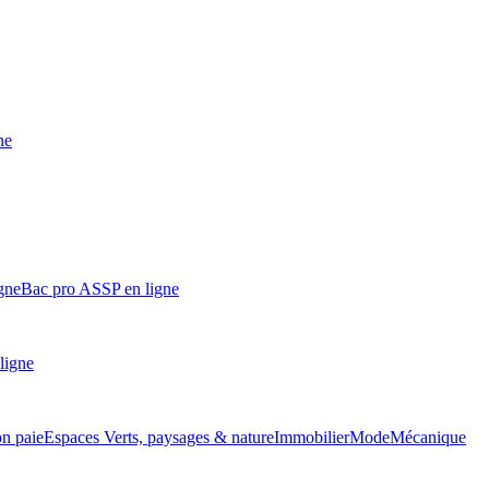
ne
gne
Bac pro ASSP en ligne
ligne
n paie
Espaces Verts, paysages & nature
Immobilier
Mode
Mécanique