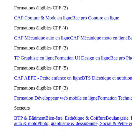
Formations éligibles CPF (2)
CAP Couture & Mode en ligne
Bac pro Couture en ligne
Formations éligibles CPF (4)
CAP Mécanique auto en ligne
CAP Mécanique moto en ligne
Ba
Formations éligibles CPF (3)
TP Graphiste en ligne
Formation UI Design en ligne
Bac pro Pho
Formations éligibles CPF (5)
CAP AEPE - Petite enfance en ligne
BTS Diététique et nutrition
Formations éligibles CPF (3)
Formation Développeur web mobile en ligne
Formation Technic
Secteurs
BTP & Bâtiment
Bien-être, Esthétique & Coiffure
Boulangerie, 
auto & moto
Photo, graphisme & dessin
Santé, Social & Petite e