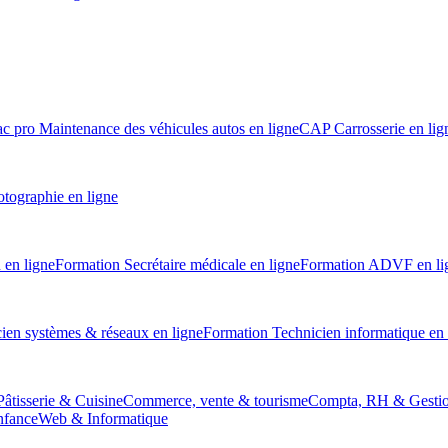
c pro Maintenance des véhicules autos en ligne
CAP Carrosserie en lig
tographie en ligne
 en ligne
Formation Secrétaire médicale en ligne
Formation ADVF en li
ien systèmes & réseaux en ligne
Formation Technicien informatique en 
Pâtisserie & Cuisine
Commerce, vente & tourisme
Compta, RH & Gestio
nfance
Web & Informatique