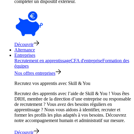
compléter un dispositif extérieur.
Découvrir
Alternance
Entreprises
Recrutement en apprentissage
CFA d'entreprise
Formation des
équipes
Nos offres entreprises
Recrutez vos apprentis avec Skill & You
Recrutez des apprentis avec l’aide de Skill & You ! Vous êtes
DRH, membre de la direction d’une entreprise ou responsable
de recrutement ? Vous avez des besoins réguliers en
apprentissage ? Nous vous aidons à identifier, recruter et
former les profils les plus adaptés à vos besoins. Découvrez
notre accompagnement humain et administratif sur mesure.
Découvrir