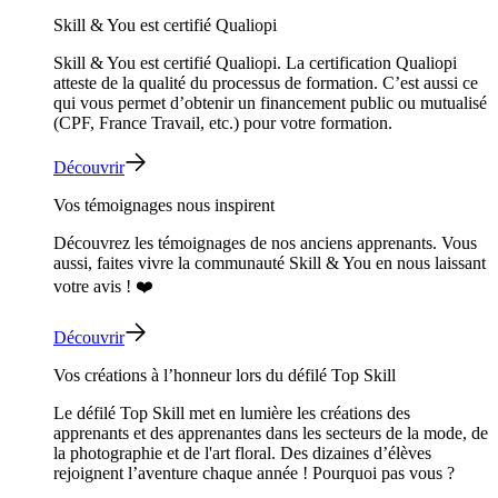
Skill & You est certifié Qualiopi
Skill & You est certifié Qualiopi. La certification Qualiopi
atteste de la qualité du processus de formation. C’est aussi ce
qui vous permet d’obtenir un financement public ou mutualisé
(CPF, France Travail, etc.) pour votre formation.
Découvrir
Vos témoignages nous inspirent
Découvrez les témoignages de nos anciens apprenants. Vous
aussi, faites vivre la communauté Skill & You en nous laissant
votre avis ! ❤️
Découvrir
Vos créations à l’honneur lors du défilé Top Skill
Le défilé Top Skill met en lumière les créations des
apprenants et des apprenantes dans les secteurs de la mode, de
la photographie et de l'art floral. Des dizaines d’élèves
rejoignent l’aventure chaque année ! Pourquoi pas vous ?