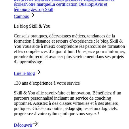
écoles
Notre marque
La certification Qualiopi
Avis et
témoignages
Top Skill
Campus
Le blog Skill & You
Conseils pratiques, décryptages métiers, tendances de la
formation à distance et retours d’expérience : le blog Skill &
You vous aide à mieux comprendre les parcours de formation
et les compétences d’aujourd’hui. Un espace pour s’informer,
prendre du recul et avancer plus sereinement dans ses projets
d’apprentissage.
Lire le blog
130 ans d’expérience à votre service
Skill & You allie savoir-faire et innovation. Bénéficiez d’un
parcours personnalisé incluant un service de coaching
optionnel. Assistez à des classes virtuelles et à des ateliers
pratiques. Grâce aux outils pédagogiques et aux logiciels,
progressez à votre rythme, où que vous soyez !
Découvrir