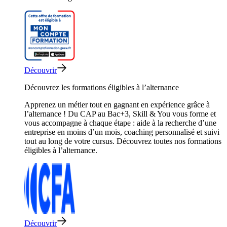
Découvrir
Découvrez les formations éligibles à l’alternance
Apprenez un métier tout en gagnant en expérience grâce à
l’alternance ! Du CAP au Bac+3, Skill & You vous forme et
vous accompagne à chaque étape : aide à la recherche d’une
entreprise en moins d’un mois, coaching personnalisé et suivi
tout au long de votre cursus. Découvrez toutes nos formations
éligibles à l’alternance.
Découvrir