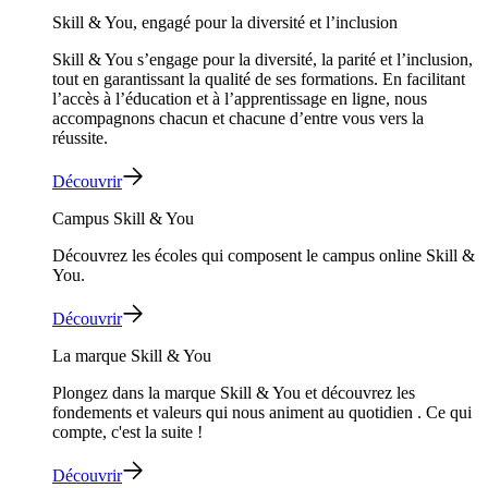
Skill & You, engagé pour la diversité et l’inclusion
Skill & You s’engage pour la diversité, la parité et l’inclusion,
tout en garantissant la qualité de ses formations. En facilitant
l’accès à l’éducation et à l’apprentissage en ligne, nous
accompagnons chacun et chacune d’entre vous vers la
réussite.
Découvrir
Campus Skill & You
Découvrez les écoles qui composent le campus online Skill &
You.
Découvrir
La marque Skill & You
Plongez dans la marque Skill & You et découvrez les
fondements et valeurs qui nous animent au quotidien . Ce qui
compte, c'est la suite !
Découvrir