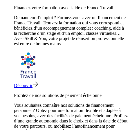
Financez votre formation avec l'aide de France Travail
Demandeur d’emploi ? Formez-vous avec un financement de
France Travail. Trouvez la formation qui vous correspond et
bénéficiez d’un accompagnement complet : coaching, aide à
la recherche d’un stage et d’un emploi, classes virtuelles…
Avec Skill & You, votre projet de réinsertion professionnelle
est entre de bonnes mains.
Découvrir
Profitez de nos solutions de paiement échelonné
Vous souhaitez connaître nos solutions de financement
personnel ? Optez pour une formation flexible et adaptée à
vos besoins, avec des facilités de paiement échelonné. Profitez
d’une grande autonomie dans le choix et dans la date de début
de votre parcours, ou mobilisez l’autofinancement pour