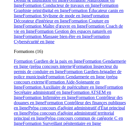
Dessin & Illustration en ligne
Formation Naturopathe en
ligne
Formation Conducteur de travaux en ligne
Formation
Graphiste print/digital en ligne
Formation Éducateur canin en
ligne
Formation Stylisme de mode en ligne
Formation
Décorateur d'intérieur en ligne
Formation Couture en
ligne
Formation Maître d'œuvre en ligne
Formation Coach de
vie en ligne
Formation Gestion des espaces naturels en
ligne
Formation Massage bien-être en ligne
Formation
Cybersécurité en ligne
Formations (16)
Formation Gardien de la paix en ligne
Formation Gendarmerie
en ligne (prépa concours interne)
Formation Inspecteur du
permis de conduire en ligne
Formation Gardien-brigadier de
police municipale
Formation Gendarmerie en ligne (prépa
concours externe)
Formation Aide-Soignante en
ligne
Formation Auxiliaire de puériculture en ligne
Formation
Secrétaire administratif en ligne
Formation ATSEM en
ligne
Formation Infirmière en ligne
Formation Contrôleur des
douanes en ligne
Formation Contrôleur des finances publiques
en ligne
Prépa concours d'adjoint administratif d'État principal
en ligne
Prépa concours d'adjoint administratif territorial
principal en ligne
Prépa concours commun de catégorie C en
ligne
Formation Surveillant pénitentiaire en ligne