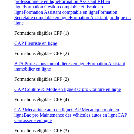
professionnelle en ligne
Formation Assistant RH en
ligne
Formation Gestion comptable et fiscale en
ligne
Formation Assistant comptable en ligne
Formation
Secrétaire comptable en ligne
Formation Assistant juridique en
ligne
Formations éligibles CPF (1)
CAP Fleuriste en ligne
Formations éligibles CPF (2)
BTS Professions immobilières en ligne
Formation Assistant
immobilier en ligne
Formations éligibles CPF (2)
CAP Couture & Mode en ligne
Bac pro Couture en ligne
Formations éligibles CPF (4)
CAP Mécanique auto en ligne
CAP Mécanique moto en
ligne
Bac pro Maintenance des véhicules autos en ligne
CAP
Carrosserie en ligne
Formations éligibles CPF (3)