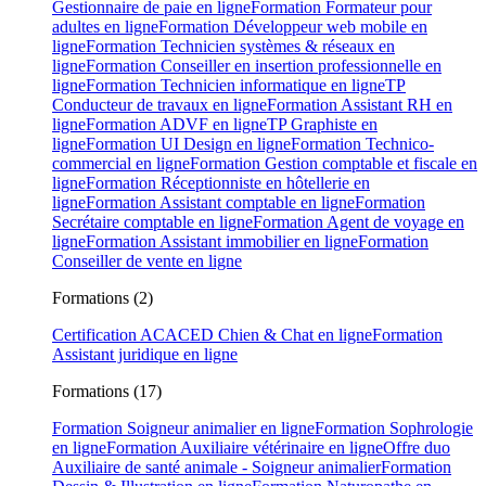
Gestionnaire de paie en ligne
Formation Formateur pour
adultes en ligne
Formation Développeur web mobile en
ligne
Formation Technicien systèmes & réseaux en
ligne
Formation Conseiller en insertion professionnelle en
ligne
Formation Technicien informatique en ligne
TP
Conducteur de travaux en ligne
Formation Assistant RH en
ligne
Formation ADVF en ligne
TP Graphiste en
ligne
Formation UI Design en ligne
Formation Technico-
commercial en ligne
Formation Gestion comptable et fiscale en
ligne
Formation Réceptionniste en hôtellerie en
ligne
Formation Assistant comptable en ligne
Formation
Secrétaire comptable en ligne
Formation Agent de voyage en
ligne
Formation Assistant immobilier en ligne
Formation
Conseiller de vente en ligne
Formations (2)
Certification ACACED Chien & Chat en ligne
Formation
Assistant juridique en ligne
Formations (17)
Formation Soigneur animalier en ligne
Formation Sophrologie
en ligne
Formation Auxiliaire vétérinaire en ligne
Offre duo
Auxiliaire de santé animale - Soigneur animalier
Formation