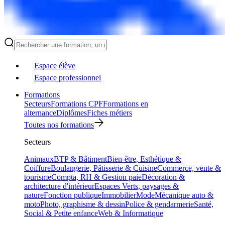
Espace élève
Espace professionnel
Formations
Secteurs
Formations CPF
Formations en
alternance
Diplômes
Fiches métiers
Toutes nos formations
Secteurs
Animaux
BTP & Bâtiment
Bien-être, Esthétique &
Coiffure
Boulangerie, Pâtisserie & Cuisine
Commerce, vente &
tourisme
Compta, RH & Gestion paie
Décoration &
architecture d'intérieur
Espaces Verts, paysages &
nature
Fonction publique
Immobilier
Mode
Mécanique auto &
moto
Photo, graphisme & dessin
Police & gendarmerie
Santé,
Social & Petite enfance
Web & Informatique