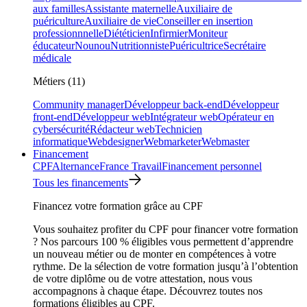
aux familles
Assistante maternelle
Auxiliaire de
puériculture
Auxiliaire de vie
Conseiller en insertion
professionnnelle
Diététicien
Infirmier
Moniteur
éducateur
Nounou
Nutritionniste
Puéricultrice
Secrétaire
médicale
Métiers (11)
Community manager
Développeur back-end
Développeur
front-end
Développeur web
Intégrateur web
Opérateur en
cybersécurité
Rédacteur web
Technicien
informatique
Webdesigner
Webmarketer
Webmaster
Financement
CPF
Alternance
France Travail
Financement personnel
Tous les financements
Financez votre formation grâce au CPF
Vous souhaitez profiter du CPF pour financer votre formation
? Nos parcours 100 % éligibles vous permettent d’apprendre
un nouveau métier ou de monter en compétences à votre
rythme. De la sélection de votre formation jusqu’à l’obtention
de votre diplôme ou de votre attestation, nous vous
accompagnons à chaque étape. Découvrez toutes nos
formations éligibles au CPF.