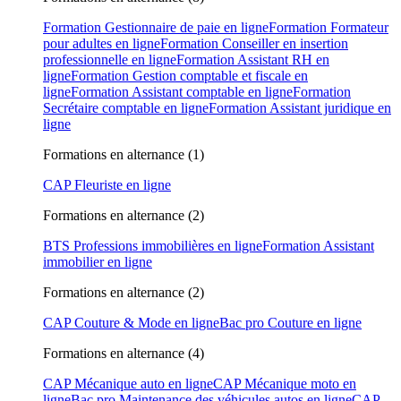
Formation Gestionnaire de paie en ligne
Formation Formateur
pour adultes en ligne
Formation Conseiller en insertion
professionnelle en ligne
Formation Assistant RH en
ligne
Formation Gestion comptable et fiscale en
ligne
Formation Assistant comptable en ligne
Formation
Secrétaire comptable en ligne
Formation Assistant juridique en
ligne
Formations en alternance (1)
CAP Fleuriste en ligne
Formations en alternance (2)
BTS Professions immobilières en ligne
Formation Assistant
immobilier en ligne
Formations en alternance (2)
CAP Couture & Mode en ligne
Bac pro Couture en ligne
Formations en alternance (4)
CAP Mécanique auto en ligne
CAP Mécanique moto en
ligne
Bac pro Maintenance des véhicules autos en ligne
CAP