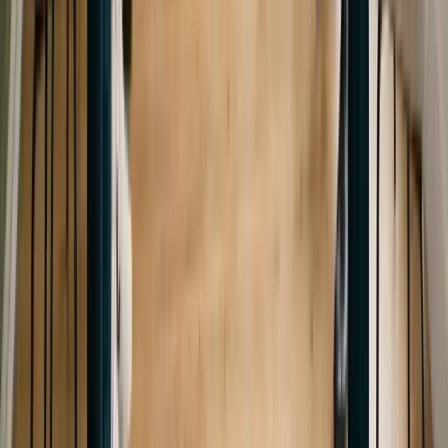
Financez votre formation avec l'aide de France Travail
Demandeur d’emploi ? Formez-vous avec un financement de
France Travail. Trouvez la formation qui vous correspond et
bénéficiez d’un accompagnement complet : coaching, aide à
la recherche d’un stage et d’un emploi, classes virtuelles…
Avec Skill & You, votre projet de réinsertion professionnelle
est entre de bonnes mains.
Découvrir
Profitez de nos solutions de paiement échelonné
Vous souhaitez connaître nos solutions de financement
personnel ? Optez pour une formation flexible et adaptée à
vos besoins, avec des facilités de paiement échelonné. Profitez
d’une grande autonomie dans le choix et dans la date de début
de votre parcours, ou mobilisez l’autofinancement pour