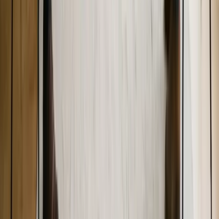
Skill & You, engagé pour la diversité et l’inclusion
Skill & You s’engage pour la diversité, la parité et l’inclusion,
tout en garantissant la qualité de ses formations. En facilitant
l’accès à l’éducation et à l’apprentissage en ligne, nous
accompagnons chacun et chacune d’entre vous vers la
réussite.
Découvrir
Campus Skill & You
Découvrez les écoles qui composent le campus online Skill &
You.
Découvrir
La marque Skill & You
Plongez dans la marque Skill & You et découvrez les
fondements et valeurs qui nous animent au quotidien . Ce qui
compte, c'est la suite !
Découvrir