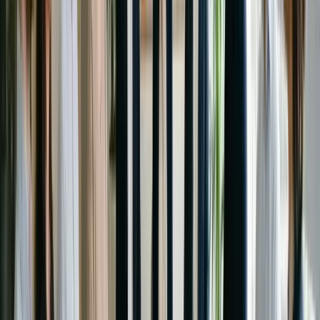
Carrosserie en ligne
Formations en alternance (2)
TP Graphiste en ligne
Formation UI Design en ligne
Formations en alternance (4)
CAP AEPE - Petite enfance en ligne
Formation Secrétaire
médicale en ligne
Formation ADVF en ligne
Bac pro ASSP en
ligne
Formations en alternance (3)
Formation Développeur web mobile en ligne
Formation
Technicien systèmes & réseaux en ligne
Formation Technicien
informatique en ligne
Diplômes
BTS
CAP
Bac pro
Titre professionnel
Certifications (RS,
RNCP)
Formations métiers
Prépa concours (Cat. A, B et
C)
Brevet professionnel
Formations (8)