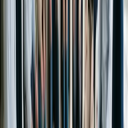
Dessin & Illustration en ligne
Formation Naturopathe en
ligne
Formation Conducteur de travaux en ligne
Formation
Graphiste print/digital en ligne
Formation Éducateur canin en
ligne
Formation Stylisme de mode en ligne
Formation
Décorateur d'intérieur en ligne
Formation Couture en
ligne
Formation Maître d'œuvre en ligne
Formation Coach de
vie en ligne
Formation Gestion des espaces naturels en
ligne
Formation Massage bien-être en ligne
Formation
Cybersécurité en ligne
Formations (16)
Formation Gardien de la paix en ligne
Formation Gendarmerie
en ligne (prépa concours interne)
Formation Inspecteur du
permis de conduire en ligne
Formation Gardien-brigadier de
police municipale
Formation Gendarmerie en ligne (prépa
concours externe)
Formation Aide-Soignante en
ligne
Formation Auxiliaire de puériculture en ligne
Formation
Secrétaire administratif en ligne
Formation ATSEM en
ligne
Formation Infirmière en ligne
Formation Contrôleur des
douanes en ligne
Formation Contrôleur des finances publiques
en ligne
Prépa concours d'adjoint administratif d'État principal
en ligne
Prépa concours d'adjoint administratif territorial
principal en ligne
Prépa concours commun de catégorie C en
ligne
Formation Surveillant pénitentiaire en ligne