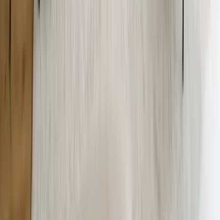
Découvrir
Demander la documentation
Être rappelé.e