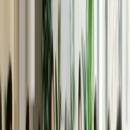
professionnelle en ligne
Formation Assistant RH en
ligne
Formation Gestion comptable et fiscale en
ligne
Formation Assistant comptable en ligne
Formation
Secrétaire comptable en ligne
Formation Assistant juridique en
ligne
Formations éligibles CPF (1)
CAP Fleuriste en ligne
Formations éligibles CPF (2)
BTS Professions immobilières en ligne
Formation Assistant
immobilier en ligne
Formations éligibles CPF (2)
CAP Couture & Mode en ligne
Bac pro Couture en ligne
Formations éligibles CPF (4)
CAP Mécanique auto en ligne
CAP Mécanique moto en
ligne
Bac pro Maintenance des véhicules autos en ligne
CAP
Carrosserie en ligne
Formations éligibles CPF (3)