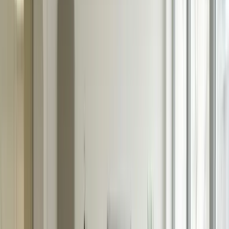
Formations (2)
CAP Fleuriste en ligne
Formation Gestion des espaces naturels
en ligne
Formations (8)
Formation Inspecteur du permis de conduire en
ligne
Formation Secrétaire administratif en ligne
Formation
Contrôleur des douanes en ligne
Formation Contrôleur des
finances publiques en ligne
Prépa concours d'adjoint
administratif d'État principal en ligne
Prépa concours d'adjoint
administratif territorial principal en ligne
Prépa concours
commun de catégorie C en ligne
Formation Surveillant
pénitentiaire en ligne
Formations (2)
BTS Professions immobilières en ligne
Formation Assistant
immobilier en ligne
Formations (4)
CAP Couture & Mode en ligne
Formation Stylisme de mode
en ligne
Formation Couture en ligne
Bac pro Couture en ligne