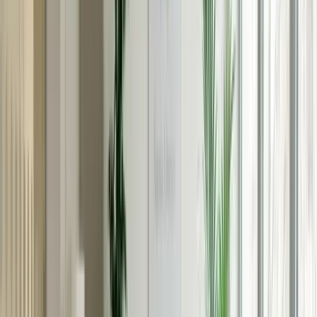
Infirmière en ligne
Formations (4)
Formation Développeur web mobile en ligne
Formation
Technicien systèmes & réseaux en ligne
Formation Technicien
informatique en ligne
Formation Cybersécurité en ligne
Secteurs
Animaux
BTP & Bâtiment
Bien-être, Esthétique &
Coiffure
Boulangerie, Pâtisserie & Cuisine
Commerce, vente &
tourisme
Compta, RH & Gestion paie
Espaces Verts, paysages
& nature
Immobilier
Mode
Mécanique auto & moto
Photo,
graphisme & dessin
Santé, Social & Petite enfance
Web &
Informatique
Formations éligibles CPF (1)
Certification ACACED Chien & Chat en ligne
Formations éligibles CPF (7)
CAP Électricien en ligne
Formation Plombier en ligne
TP
Conducteur de travaux en ligne
Formation Plombier-