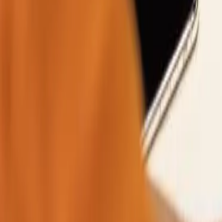
Formations éligibles CPF (2)
CAP Couture & Mode en ligne
Bac pro Couture en ligne
Formations éligibles CPF (4)
CAP Mécanique auto en ligne
CAP Mécanique moto en ligne
Ba
Formations éligibles CPF (3)
TP Graphiste en ligne
Formation UI Design en ligne
Bac pro Pho
Formations éligibles CPF (5)
CAP AEPE - Petite enfance en ligne
BTS Diététique et nutrition
Formations éligibles CPF (3)
Formation Développeur web mobile en ligne
Formation Technic
Secteurs
BTP & Bâtiment
Bien-être, Esthétique & Coiffure
Boulangerie, 
auto & moto
Photo, graphisme & dessin
Santé, Social & Petite e