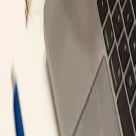
 ligne
CAP Esthétique en ligne
Bac pro Esthétique en ligne
BP Coiffure 
ligne
te en hôtellerie en ligne
BTS NDRC en ligne
BTS MCO en ligne
Form
sme en ligne
ur adultes en ligne
Formation Conseiller en insertion professionnelle en
ion Secrétaire comptable en ligne
Formation Assistant juridique en lign
bilier en ligne