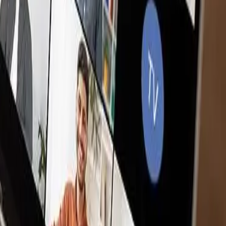
igne
Formation Contrôleur des finances publiques en ligne
Prépa
rs commun de catégorie C en ligne
Formation Surveillant pénitentiaire
ne
ac pro Photographie en ligne