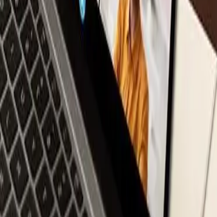
en ligne
ation Agent de voyage en ligne
Formation Conseiller de vente en
 ligne
Formation Assistant RH en ligne
Formation Gestion comptable
e