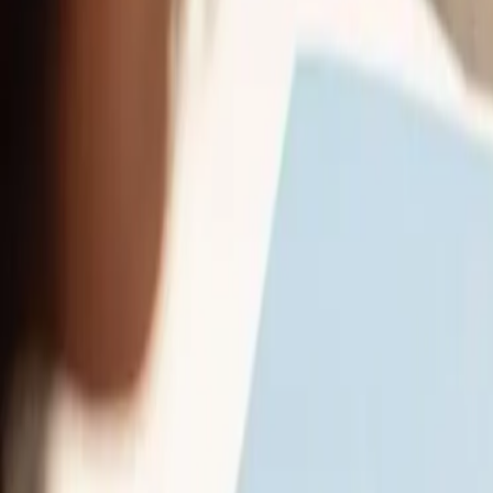
Espace élève
Espace professionnel
Formations
Secteurs
Formations CPF
Formations en alternance
Diplômes
Fic
Toutes nos formations
Secteurs
Animaux
BTP & Bâtiment
Bien-être, Esthétique & Coiffure
Boul
paysages & nature
Fonction publique
Immobilier
Mode
Mécaniqu
Formations (5)
Formation Soigneur animalier en ligne
Formation Auxiliaire vété
& Chat en ligne
Formations (9)