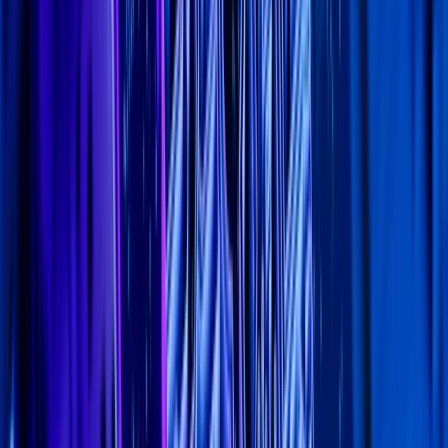
Formations (1)
BP Coiffure en ligne
Secteurs
Animaux
BTP & Bâtiment
Bien-être, Esthétique &
Coiffure
Boulangerie, Pâtisserie & Cuisine
Commerce, vente &
tourisme
Compta, RH & Gestion paie
Décoration &
architecture d'intérieur
Espaces Verts, paysages &
nature
Fonction publique
Immobilier
Mode
Mécanique auto &
moto
Photo, graphisme & dessin
Police & gendarmerie
Santé,
Social & Petite enfance
Web & Informatique
Métiers (16)
Agent animalier
Assistant vétérinaire
Auxiliaire de santé
animale
Chef animalier
Comportementaliste
animalier
Comportementaliste canin
Ornithologue
Pet
sitter
Physiothérapeute animalier
Soigneur animalier
Soigneur
pour animaux sauvages
Soigneur équin
Toiletteur
Éducateur
canin
Éleveur canin
Éleveur de chat
Métiers (15)