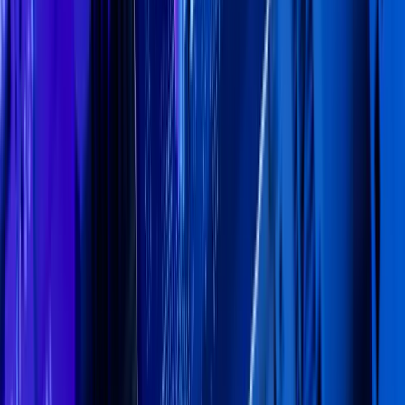
écoles
Notre marque
La certification Qualiopi
Avis et
témoignages
Top Skill
Campus
Le blog Skill & You
Conseils pratiques, décryptages métiers, tendances de la
formation à distance et retours d’expérience : le blog Skill &
You vous aide à mieux comprendre les parcours de formation
et les compétences d’aujourd’hui. Un espace pour s’informer,
prendre du recul et avancer plus sereinement dans ses projets
d’apprentissage.
Lire le blog
130 ans d’expérience à votre service
Skill & You allie savoir-faire et innovation. Bénéficiez d’un
parcours personnalisé incluant un service de coaching
optionnel. Assistez à des classes virtuelles et à des ateliers
pratiques. Grâce aux outils pédagogiques et aux logiciels,
progressez à votre rythme, où que vous soyez !
Découvrir