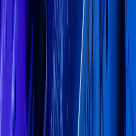
Skill & You, engagé pour la diversité et l’inclusion
Skill & You s’engage pour la diversité, la parité et l’inclusion,
tout en garantissant la qualité de ses formations. En facilitant
l’accès à l’éducation et à l’apprentissage en ligne, nous
accompagnons chacun et chacune d’entre vous vers la
réussite.
Découvrir
Campus Skill & You
Découvrez les écoles qui composent le campus online Skill &
You.
Découvrir
La marque Skill & You
Plongez dans la marque Skill & You et découvrez les
fondements et valeurs qui nous animent au quotidien . Ce qui
compte, c'est la suite !
Découvrir