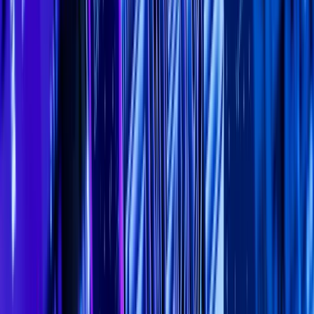
Artiste floral
Concepteur paysagiste
Conseiller en
jardinerie
Designer Floral
Dessinateur
paysagiste
Fleuriste
Fleuriste indépendant
Gestionnaire
d’espace naturel
Horticulteur
Jardinier
Paysagiste
Vendeur en
jardinerie
Métiers (10)
Adjoint administratif territorial
Agent de constatation des
douanes
Agent des finances publiques
Contrôleur des
douanes
Contrôleur des finances publiques
Contrôleur des
impôts
Gardien de prison
Inspecteur du permis de
conduire
Secrétaire administratif
Surveillant pénitentiaire
Métiers (5)
Administrateur de biens
Agent immobilier
Assistant
immobilier
Négociateur immobilier
Promoteur immobilier
Métiers (5)
Costumier
Couturier
Designer textile
Patronnier
Styliste
Métiers (17)