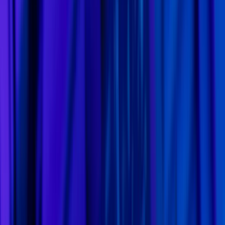
Formations (5)
Formation Soigneur animalier en ligne
Formation Auxiliaire
vétérinaire en ligne
Offre duo Auxiliaire de santé animale -
Soigneur animalier
Formation Éducateur canin en
ligne
Certification ACACED Chien & Chat en ligne
Formations (9)
CAP Électricien en ligne
Formation Plombier en ligne
TP
Conducteur de travaux en ligne
Formation Conducteur de
travaux en ligne
Formation Plombier-chauffagiste en
ligne
CAP Menuisier-fabricant en ligne
Bac pro MELEC en
ligne
BTS Bâtiment en ligne
Formation Maître d'œuvre en
ligne
Formations (10)
Formation Sophrologie en ligne
Formation Naturopathe en
ligne
Formation Coach de vie en ligne
BTS Esthétique en
ligne
BTS Coiffure en ligne
CAP Coiffure en ligne
CAP
Esthétique en ligne
Bac pro Esthétique en ligne
Formation
Massage bien-être en ligne
BP Coiffure en ligne
Formations (3)