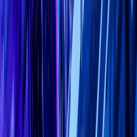
Financez votre formation avec l'aide de France Travail
Demandeur d’emploi ? Formez-vous avec un financement de
France Travail. Trouvez la formation qui vous correspond et
bénéficiez d’un accompagnement complet : coaching, aide à
la recherche d’un stage et d’un emploi, classes virtuelles…
Avec Skill & You, votre projet de réinsertion professionnelle
est entre de bonnes mains.
Découvrir
Profitez de nos solutions de paiement échelonné
Vous souhaitez connaître nos solutions de financement
personnel ? Optez pour une formation flexible et adaptée à
vos besoins, avec des facilités de paiement échelonné. Profitez
d’une grande autonomie dans le choix et dans la date de début
de votre parcours, ou mobilisez l’autofinancement pour