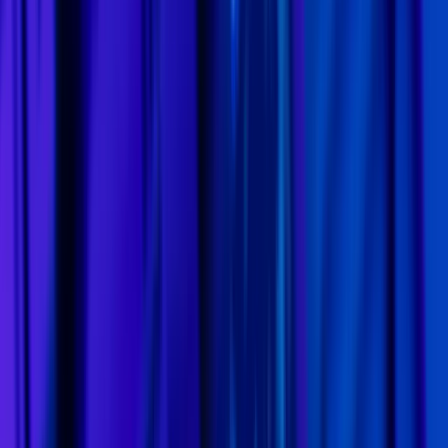
Espace élève
Espace professionnel
Formations
Secteurs
Formations CPF
Formations en
alternance
Diplômes
Fiches métiers
Toutes nos formations
Secteurs
Animaux
BTP & Bâtiment
Bien-être, Esthétique &
Coiffure
Boulangerie, Pâtisserie & Cuisine
Commerce, vente &
tourisme
Compta, RH & Gestion paie
Décoration &
architecture d'intérieur
Espaces Verts, paysages &
nature
Fonction publique
Immobilier
Mode
Mécanique auto &
moto
Photo, graphisme & dessin
Police & gendarmerie
Santé,
Social & Petite enfance
Web & Informatique