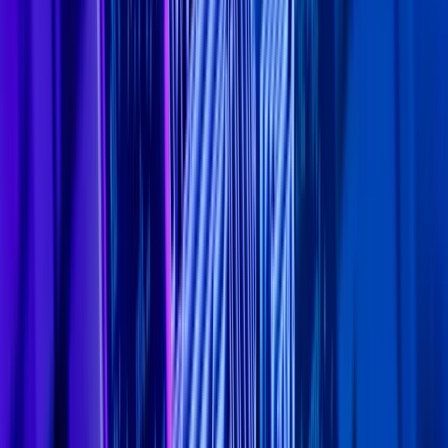
Carrosserie en ligne
Formations en alternance (2)
TP Graphiste en ligne
Formation UI Design en ligne
Formations en alternance (4)
CAP AEPE - Petite enfance en ligne
Formation Secrétaire
médicale en ligne
Formation ADVF en ligne
Bac pro ASSP en
ligne
Formations en alternance (3)
Formation Développeur web mobile en ligne
Formation
Technicien systèmes & réseaux en ligne
Formation Technicien
informatique en ligne
Diplômes
BTS
CAP
Bac pro
Titre professionnel
Certifications (RS,
RNCP)
Formations métiers
Prépa concours (Cat. A, B et
C)
Brevet professionnel
Formations (8)