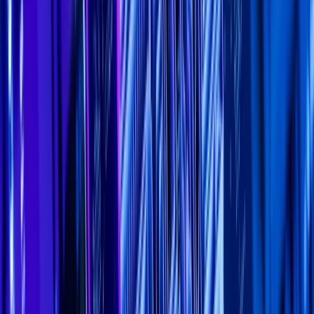
Métiers (17)
Agent de voyage
Assistant commercial
Assistant
manager
Chargé de clientèle
Chef de produit
Chef de
projet
Chef de rayon
Conseiller commercial
Conseiller de
vente
Conseiller relation client à distance
Employé
polyvalent
Merchandiser
Responsable
d’exploitation
Réceptionniste en
hôtellerie
Téléprospecteur
Vendeur automobile
Vendeur en
parfumerie
Métiers (12)
Assistant RH
Assistant comptable
Assistant de gestion
Assistant
juridique
Chef comptable
Comptable
Contrôleur de
gestion
Gestionnaire administratif et financier
Responsable
administratif et financier
Responsable paie
Secrétaire
assistant
Secrétaire comptable
Métiers (5)
Architecte d’intérieur
Collaborateur
d’architecte
Designer
Designer d’espace
Décorateur d’intérieur
Métiers (12)