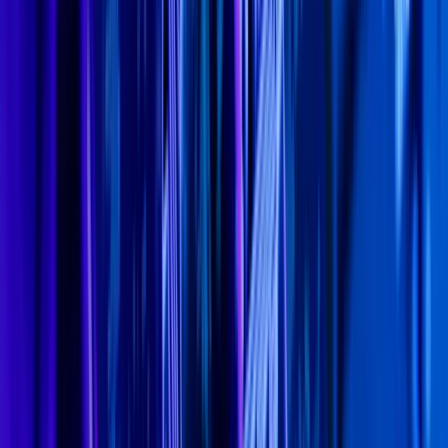
TP Graphiste en ligne
Formation UI Design en ligne
Bac pro
Photographie en ligne
Formations éligibles CPF (5)
CAP AEPE - Petite enfance en ligne
BTS Diététique et
nutrition en ligne
Formation Secrétaire médicale en
ligne
Formation ADVF en ligne
Bac pro ASSP en ligne
Formations éligibles CPF (3)
Formation Développeur web mobile en ligne
Formation
Technicien systèmes & réseaux en ligne
Formation Technicien
informatique en ligne
Secteurs
BTP & Bâtiment
Bien-être, Esthétique & Coiffure
Boulangerie,
Pâtisserie & Cuisine
Commerce, vente & tourisme
Compta,
RH & Gestion paie
Espaces Verts, paysages &
nature
Immobilier
Mode
Mécanique auto & moto
Photo,
graphisme & dessin
Santé, Social & Petite enfance
Web &
Informatique
Formations en alternance (7)