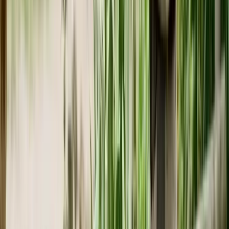
Découvrir
Découvrez les formations éligibles à l’alternance
Apprenez un métier tout en gagnant en expérience grâce à
l’alternance ! Du CAP au Bac+3, Skill & You vous forme et
vous accompagne à chaque étape : aide à la recherche d’une
entreprise en moins d’un mois, coaching personnalisé et suivi
tout au long de votre cursus. Découvrez toutes nos formations
éligibles à l’alternance.
Découvrir