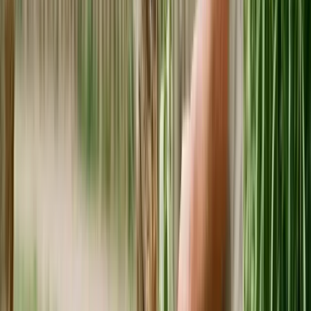
Artiste floral
Concepteur paysagiste
Conseiller en
jardinerie
Designer Floral
Dessinateur
paysagiste
Fleuriste
Fleuriste indépendant
Gestionnaire
d’espace naturel
Horticulteur
Jardinier
Paysagiste
Vendeur en
jardinerie
Métiers (10)
Adjoint administratif territorial
Agent de constatation des
douanes
Agent des finances publiques
Contrôleur des
douanes
Contrôleur des finances publiques
Contrôleur des
impôts
Gardien de prison
Inspecteur du permis de
conduire
Secrétaire administratif
Surveillant pénitentiaire
Métiers (5)
Administrateur de biens
Agent immobilier
Assistant
immobilier
Négociateur immobilier
Promoteur immobilier
Métiers (5)
Costumier
Couturier
Designer textile
Patronnier
Styliste
Métiers (17)