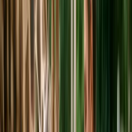
Infirmière en ligne
Formations (4)
Formation Développeur web mobile en ligne
Formation
Technicien systèmes & réseaux en ligne
Formation Technicien
informatique en ligne
Formation Cybersécurité en ligne
Secteurs
Animaux
BTP & Bâtiment
Bien-être, Esthétique &
Coiffure
Boulangerie, Pâtisserie & Cuisine
Commerce, vente &
tourisme
Compta, RH & Gestion paie
Espaces Verts, paysages
& nature
Immobilier
Mode
Mécanique auto & moto
Photo,
graphisme & dessin
Santé, Social & Petite enfance
Web &
Informatique
Formations éligibles CPF (1)
Certification ACACED Chien & Chat en ligne
Formations éligibles CPF (7)
CAP Électricien en ligne
Formation Plombier en ligne
TP
Conducteur de travaux en ligne
Formation Plombier-