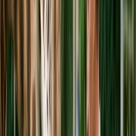
chauffagiste en ligne
CAP Menuisier-fabricant en ligne
Bac pro
MELEC en ligne
BTS Bâtiment en ligne
Formations éligibles CPF (6)
BTS Esthétique en ligne
BTS Coiffure en ligne
CAP Coiffure
en ligne
CAP Esthétique en ligne
Bac pro Esthétique en
ligne
BP Coiffure en ligne
Formations éligibles CPF (3)
CAP Pâtissier en ligne
CAP Cuisine en ligne
CAP Boulanger
en ligne
Formations éligibles CPF (8)
Formation Technico-commercial en ligne
Formation
Réceptionniste en hôtellerie en ligne
BTS NDRC en ligne
BTS
MCO en ligne
Formation Agent de voyage en ligne
Formation
Conseiller de vente en ligne
CAP Equipier polyvalent du
commerce en ligne
BTS Tourisme en ligne
Formations éligibles CPF (8)
Formation Gestionnaire de paie en ligne
Formation Formateur
pour adultes en ligne
Formation Conseiller en insertion