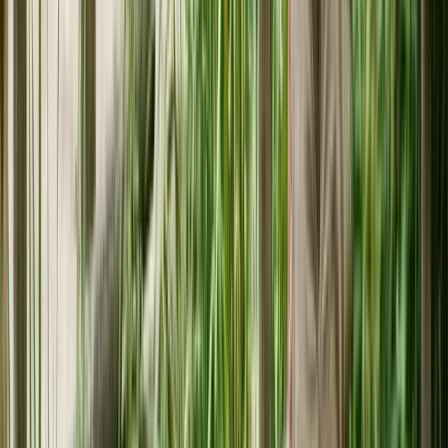
Créez votre CFA d'entreprise avec Skill & You
Vous souhaitez mettre en place un Centre de Formation
d'Apprentis (CFA) au sein de votre entreprise ? Avec Skill &
You, formez des talents adaptés à vos besoins grâce à une
solution clé en main. Créez dès maintenant votre CFA interne
et bénéficiez de notre accompagnement sur mesure pour
renforcer votre autonomie dans la formation professionnelle.
Découvrir
Formez vos équipes en interne avec Skill & You
Renforcez les compétences de vos collaborateurs et valorisez
votre marque employeur avec Skill & You ! Nos solutions de
formation interne incluent une plateforme d'e-learning
performante et des formations en marque blanche adaptées à
vos besoins spécifiques. Découvrez dès maintenant comment
booster la performance de vos équipes et dynamiser vos
talents.
Découvrir
Campus
Blog
Notre expertise pédagogique
Nos engagements
Nos