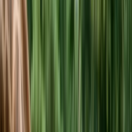
Espace élève
Espace professionnel
Formations
Secteurs
Formations CPF
Formations en
alternance
Diplômes
Fiches métiers
Toutes nos formations
Secteurs
Animaux
BTP & Bâtiment
Bien-être, Esthétique &
Coiffure
Boulangerie, Pâtisserie & Cuisine
Commerce, vente &
tourisme
Compta, RH & Gestion paie
Décoration &
architecture d'intérieur
Espaces Verts, paysages &
nature
Fonction publique
Immobilier
Mode
Mécanique auto &
moto
Photo, graphisme & dessin
Police & gendarmerie
Santé,
Social & Petite enfance
Web & Informatique