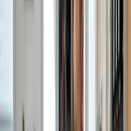
Infirmière en ligne
Formations (4)
Formation Développeur web mobile en ligne
Formation
Technicien systèmes & réseaux en ligne
Formation Technicien
informatique en ligne
Formation Cybersécurité en ligne
Secteurs
Animaux
BTP & Bâtiment
Bien-être, Esthétique &
Coiffure
Boulangerie, Pâtisserie & Cuisine
Commerce, vente &
tourisme
Compta, RH & Gestion paie
Espaces Verts, paysages
& nature
Immobilier
Mode
Mécanique auto & moto
Photo,
graphisme & dessin
Santé, Social & Petite enfance
Web &
Informatique
Formations éligibles CPF (1)
Certification ACACED Chien & Chat en ligne
Formations éligibles CPF (7)
CAP Électricien en ligne
Formation Plombier en ligne
TP
Conducteur de travaux en ligne
Formation Plombier-