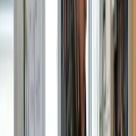
chauffagiste en ligne
CAP Menuisier-fabricant en ligne
Bac pro
MELEC en ligne
BTS Bâtiment en ligne
Formations éligibles CPF (6)
BTS Esthétique en ligne
BTS Coiffure en ligne
CAP Coiffure
en ligne
CAP Esthétique en ligne
Bac pro Esthétique en
ligne
BP Coiffure en ligne
Formations éligibles CPF (3)
CAP Pâtissier en ligne
CAP Cuisine en ligne
CAP Boulanger
en ligne
Formations éligibles CPF (8)
Formation Technico-commercial en ligne
Formation
Réceptionniste en hôtellerie en ligne
BTS NDRC en ligne
BTS
MCO en ligne
Formation Agent de voyage en ligne
Formation
Conseiller de vente en ligne
CAP Equipier polyvalent du
commerce en ligne
BTS Tourisme en ligne
Formations éligibles CPF (8)
Formation Gestionnaire de paie en ligne
Formation Formateur
pour adultes en ligne
Formation Conseiller en insertion