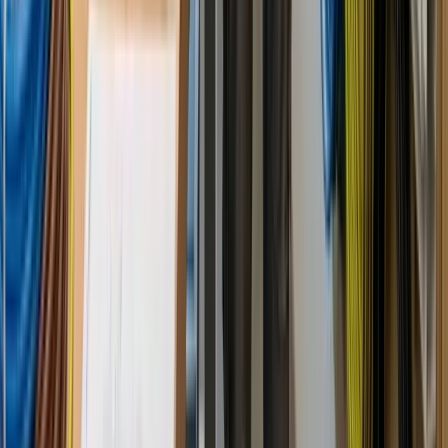
Découvrir
Demander la documentation
Être rappelé.e