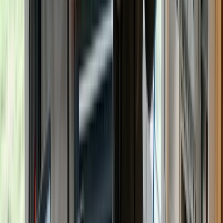
Formations (1)
BP Coiffure en ligne
Secteurs
Animaux
BTP & Bâtiment
Bien-être, Esthétique &
Coiffure
Boulangerie, Pâtisserie & Cuisine
Commerce, vente &
tourisme
Compta, RH & Gestion paie
Décoration &
architecture d'intérieur
Espaces Verts, paysages &
nature
Fonction publique
Immobilier
Mode
Mécanique auto &
moto
Photo, graphisme & dessin
Police & gendarmerie
Santé,
Social & Petite enfance
Web & Informatique
Métiers (16)
Agent animalier
Assistant vétérinaire
Auxiliaire de santé
animale
Chef animalier
Comportementaliste
animalier
Comportementaliste canin
Ornithologue
Pet
sitter
Physiothérapeute animalier
Soigneur animalier
Soigneur
pour animaux sauvages
Soigneur équin
Toiletteur
Éducateur
canin
Éleveur canin
Éleveur de chat
Métiers (15)