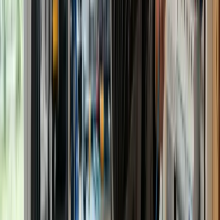
Gestionnaire de paie en ligne
Formation Formateur pour
adultes en ligne
Formation Développeur web mobile en
ligne
Formation Technicien systèmes & réseaux en
ligne
Formation Conseiller en insertion professionnelle en
ligne
Formation Technicien informatique en ligne
TP
Conducteur de travaux en ligne
Formation Assistant RH en
ligne
Formation ADVF en ligne
TP Graphiste en
ligne
Formation UI Design en ligne
Formation Technico-
commercial en ligne
Formation Gestion comptable et fiscale en
ligne
Formation Réceptionniste en hôtellerie en
ligne
Formation Assistant comptable en ligne
Formation
Secrétaire comptable en ligne
Formation Agent de voyage en
ligne
Formation Assistant immobilier en ligne
Formation
Conseiller de vente en ligne
Formations (2)
Certification ACACED Chien & Chat en ligne
Formation
Assistant juridique en ligne
Formations (17)
Formation Soigneur animalier en ligne
Formation Sophrologie
en ligne
Formation Auxiliaire vétérinaire en ligne
Offre duo
Auxiliaire de santé animale - Soigneur animalier
Formation