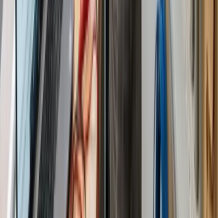
compléter un dispositif extérieur.
Découvrir
Alternance
Entreprises
Recrutement en apprentissage
CFA d'entreprise
Formation des
équipes
Nos offres entreprises
Recrutez vos apprentis avec Skill & You
Recrutez des apprentis avec l’aide de Skill & You ! Vous êtes
DRH, membre de la direction d’une entreprise ou responsable
de recrutement ? Vous avez des besoins réguliers en
apprentissage ? Nous vous aidons à identifier, recruter et
former les profils les plus adaptés à vos besoins. Découvrez
notre accompagnement humain et administratif sur mesure.
Découvrir