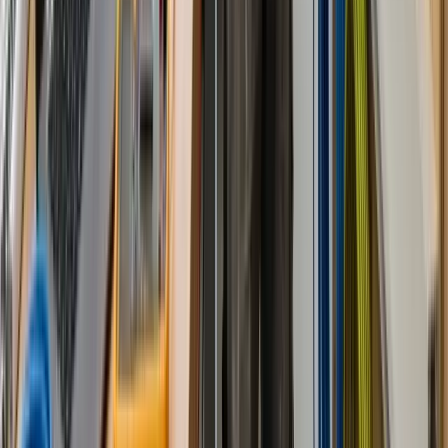
écoles
Notre marque
La certification Qualiopi
Avis et
témoignages
Top Skill
Campus
Le blog Skill & You
Conseils pratiques, décryptages métiers, tendances de la
formation à distance et retours d’expérience : le blog Skill &
You vous aide à mieux comprendre les parcours de formation
et les compétences d’aujourd’hui. Un espace pour s’informer,
prendre du recul et avancer plus sereinement dans ses projets
d’apprentissage.
Lire le blog
130 ans d’expérience à votre service
Skill & You allie savoir-faire et innovation. Bénéficiez d’un
parcours personnalisé incluant un service de coaching
optionnel. Assistez à des classes virtuelles et à des ateliers
pratiques. Grâce aux outils pédagogiques et aux logiciels,
progressez à votre rythme, où que vous soyez !
Découvrir